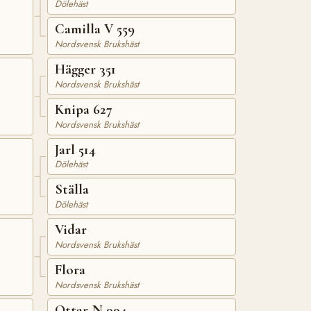
Dölehäst
Camilla V 559
Nordsvensk Brukshäst
Hägger 351
Nordsvensk Brukshäst
Knipa 627
Nordsvensk Brukshäst
Jarl 514
Dölehäst
Ställa
Dölehäst
Vidar
Nordsvensk Brukshäst
Flora
Nordsvensk Brukshäst
Ottar N 994