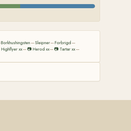
Borkhushingsten
Sleipner
Forbrigd
—
—
—
—
Highflyer xx
📷
Herod xx
📷
Tartar xx
—
—
—