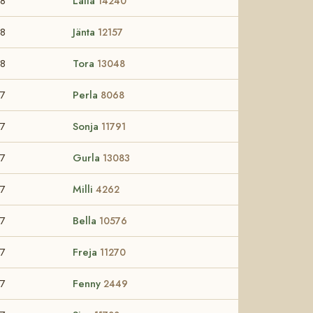
8
Laila
14240
8
Jänta
12157
8
Tora
13048
7
Perla
8068
7
Sonja
11791
7
Gurla
13083
7
Milli
4262
7
Bella
10576
7
Freja
11270
7
Fenny
2449