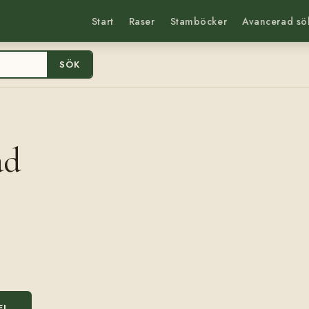
Start
Raser
Stamböcker
Avancerad sö
SÖK
ad
EL