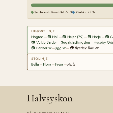
Nordsvensk Brukshäst 77 %
Dölehäst 23 %
HINGSTLINJE
Hagnar
📷
Häll
📷
Hejer (79)
📷
Härje
📷
Gi
—
—
—
—
📷
Veikle Balder
Segalstadhingsten
Huseby-Odi
—
—
📷
Partner xx
Jigg xx
📷
Byerley Turk ox
—
—
STOLINJE
Bella
Flora
Freja
Perla
—
—
—
Halvsyskon