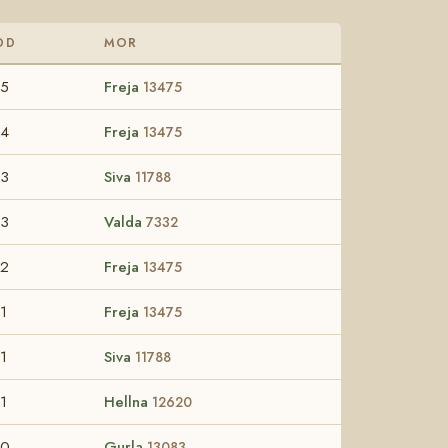
DD
MOR
55
Freja
13475
54
Freja
13475
53
Siva
11788
53
Valda
7332
52
Freja
13475
1
Freja
13475
1
Siva
11788
1
Hellna
12620
50
Gurla
13083