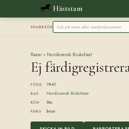
Häststam
SNABBSÖK
Raser
›
Nordsvensk Brukshäst
Ej färdigregistrer
1941
FÖDD
Nordsvensk Brukshäst
RAS
Sto
KÖN
brun
FÄRG
SKICKA IN BILD
RAPPORTERA F