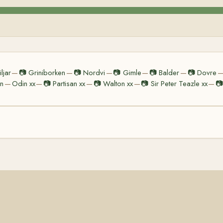
ljar
📷
Griniborken
📷
Nordvi
📷
Gimle
📷
Balder
📷
Dovre
—
—
—
—
—
n
Odin xx
📷
Partisan xx
📷
Walton xx
📷
Sir Peter Teazle xx
📷
—
—
—
—
—