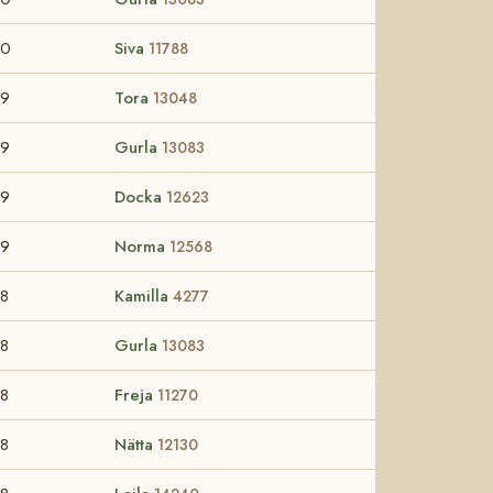
50
Siva
11788
49
Tora
13048
49
Gurla
13083
49
Docka
12623
49
Norma
12568
8
Kamilla
4277
8
Gurla
13083
8
Freja
11270
8
Nätta
12130