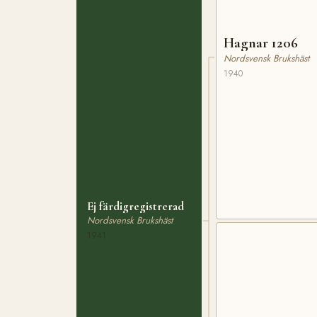
Hagnar 1206
Nordsvensk Brukshäst
1940
Ej färdigregistrerad
Nordsvensk Brukshäst
1941