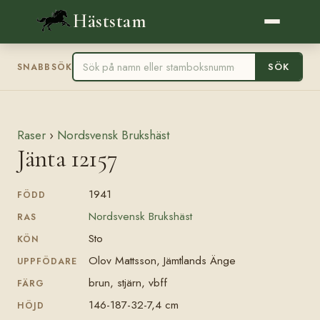
Häststam
SÖK
SNABBSÖK
Raser
›
Nordsvensk Brukshäst
Jänta 12157
1941
FÖDD
Nordsvensk Brukshäst
RAS
Sto
KÖN
Olov Mattsson, Jämtlands Änge
UPPFÖDARE
brun, stjärn, vbff
FÄRG
146-187-32-7,4 cm
HÖJD