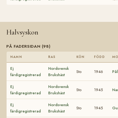
Halvsyskon
PÅ FADERSIDAN (98)
NAMN
RAS
KÖN
FÖDD
M
Ej
Nordsvensk
Sto
1946
På
färdigregistrerad
Brukshäst
Ej
Nordsvensk
Sto
1945
Na
färdigregistrerad
Brukshäst
Ej
Nordsvensk
Sto
1945
Gu
färdigregistrerad
Brukshäst