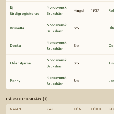
Ej
Nordsvensk
Hingst
1937
Rol
färdigregistrerad
Brukshäst
Nordsvensk
Brunetta
Sto
Ult
Brukshäst
Nordsvensk
Docka
Sto
Cel
Brukshäst
Nordsvensk
Odenstjärna
Sto
Tin
Brukshäst
Nordsvensk
Ponny
Sto
Lot
Brukshäst
PÅ MODERSIDAN (1)
NAMN
RAS
KÖN
FÖDD
FA