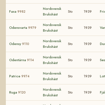
Nordsvensk
Faxa
Sto
1939
Fr
9982
Brukshäst
Nordsvensk
Odensvarta
Sto
1939
Va
9979
Brukshäst
Nordsvensk
Odensy
Sto
1939
Du
9110
Brukshäst
Nordsvensk
Odentärna
Sto
1939
Se
9114
Brukshäst
Nordsvensk
Patrice
Sto
1939
Lot
9974
Brukshäst
Nordsvensk
Ruga
Sto
1939
Fjä
9120
Brukshäst