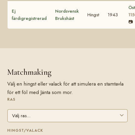
Ös
Ej
Nordsvensk
Hingst
1943
115
färdigregistrerad
Brukshäst
📷
Matchmaking
Välj en hingst eller valack för att simulera en stamtavla
för ett föl med Jänta som mor.
RAS
HINGST/VALACK