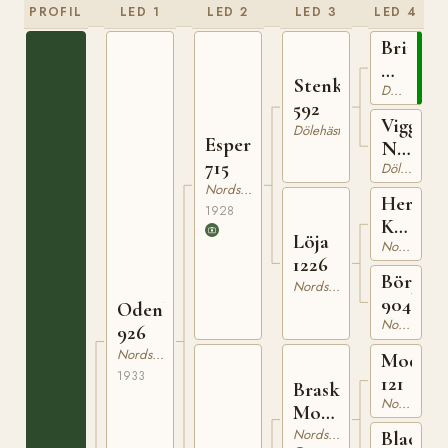
PROFIL
LED 1
LED 2
LED 3
LED 4
Brimin
N
Stenkil
825
Dölehäst
592
Vigga
Dölehäst
Esper
N
715
2598
Dölehäst
Nordsvensk Brukshäst
Herman
1928
Kax
Löja
349
Nordsvensk Brukshäst
1226
Börja
Nordsvensk Brukshäst
904
Odenbrun
Nordsvensk Brukshäst
926
Nordsvensk Brukshäst
Modig
1933
121
Brask-
Nordsvensk Brukshäst
Modig
317
Nordsvensk Brukshäst
Blacka