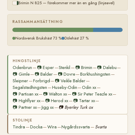
Brimin N 825 — förekommer mer än en gång (linjeavel)
RASSAMMANSÄTTNING
Nordsvensk Brukshäst 73 %
Dölehäst 27 %
HINGSTLINJE
Odenbrun
📷
Esper
Stenkil
📷
Brimin
📷
Dalebu
—
—
—
—
—
📷
Gimle
📷
Balder
📷
Dovre
Borkhushingsten
—
—
—
—
Sleipner
Forbrigd
📷
Veikle Balder
—
—
—
Segalstadhingsten
Huseby-Odin
Odin xx
—
—
—
📷
Partisan xx
📷
Walton xx
📷
Sir Peter Teazle xx
—
—
—
📷
Highflyer xx
📷
Herod xx
📷
Tartar xx
—
—
—
📷
Partner xx
Jigg xx
📷
Byerley Turk ox
—
—
STOLINJE
Tindra
Docka
Wira
Nygårdssvarta
Svarta
—
—
—
—