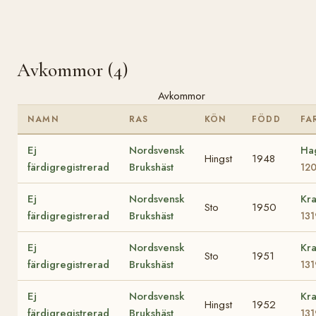
Avkommor (4)
Avkommor
NAMN
RAS
KÖN
FÖDD
FA
Ej
Nordsvensk
Ha
Hingst
1948
färdigregistrerad
Brukshäst
12
Ej
Nordsvensk
Kra
Sto
1950
färdigregistrerad
Brukshäst
131
Ej
Nordsvensk
Kra
Sto
1951
färdigregistrerad
Brukshäst
131
Ej
Nordsvensk
Kra
Hingst
1952
färdigregistrerad
Brukshäst
131