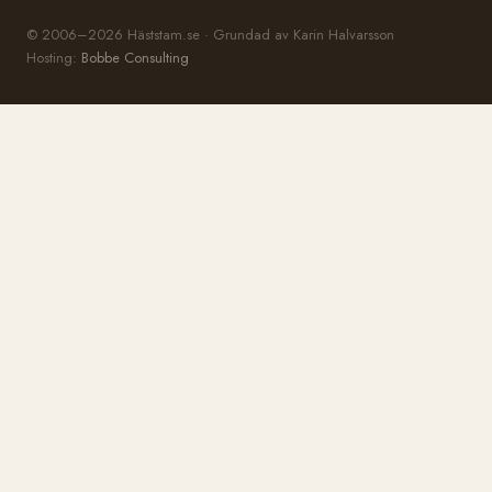
© 2006–2026 Häststam.se · Grundad av Karin Halvarsson
Hosting:
Bobbe Consulting