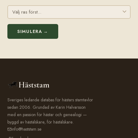
SIMULERA →
Häststam
Sveriges ledande databas för hästars stamtavlor
sedan 2006. Grundad av Karin Halvarsson
med en passion för hästar och genealogi —
byggd av hästälskare, för hästälskare.
info@haststam.se