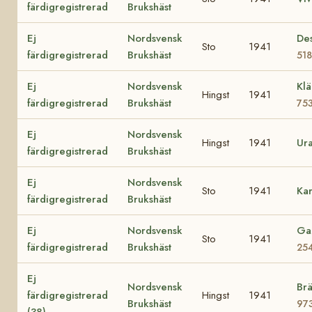
färdigregistrerad
Brukshäst
Ej
Nordsvensk
Des
Sto
1941
färdigregistrerad
Brukshäst
51
Ej
Nordsvensk
Kl
Hingst
1941
färdigregistrerad
Brukshäst
75
Ej
Nordsvensk
Hingst
1941
Ur
färdigregistrerad
Brukshäst
Ej
Nordsvensk
Sto
1941
Ka
färdigregistrerad
Brukshäst
Ej
Nordsvensk
Ga
Sto
1941
färdigregistrerad
Brukshäst
25
Ej
Nordsvensk
Brä
färdigregistrerad
Hingst
1941
Brukshäst
97
(38)