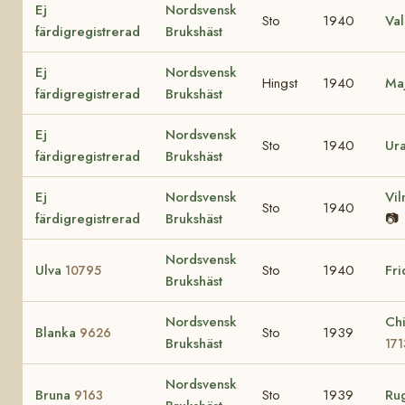
Ej
Nordsvensk
Sto
1940
Va
färdigregistrerad
Brukshäst
Ej
Nordsvensk
Hingst
1940
Ma
färdigregistrerad
Brukshäst
Ej
Nordsvensk
Sto
1940
Ur
färdigregistrerad
Brukshäst
Ej
Nordsvensk
Vi
Sto
1940
färdigregistrerad
Brukshäst
📷
Nordsvensk
Ulva
Sto
1940
Fr
10795
Brukshäst
Nordsvensk
Ch
Blanka
Sto
1939
9626
Brukshäst
171
Nordsvensk
Bruna
Sto
1939
Ru
9163