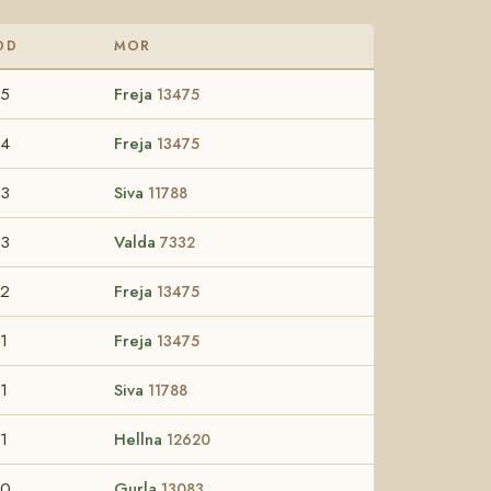
DD
MOR
55
Freja
13475
54
Freja
13475
53
Siva
11788
53
Valda
7332
52
Freja
13475
1
Freja
13475
1
Siva
11788
1
Hellna
12620
50
Gurla
13083