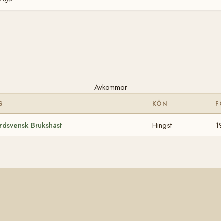
Avkommor
S
KÖN
F
rdsvensk Brukshäst
Hingst
1