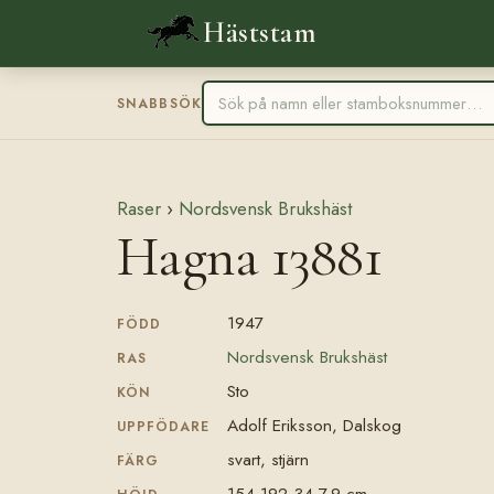
Häststam
SNABBSÖK
Raser
›
Nordsvensk Brukshäst
Hagna 13881
1947
FÖDD
Nordsvensk Brukshäst
RAS
Sto
KÖN
Adolf Eriksson, Dalskog
UPPFÖDARE
svart, stjärn
FÄRG
154-192-34-7,9 cm