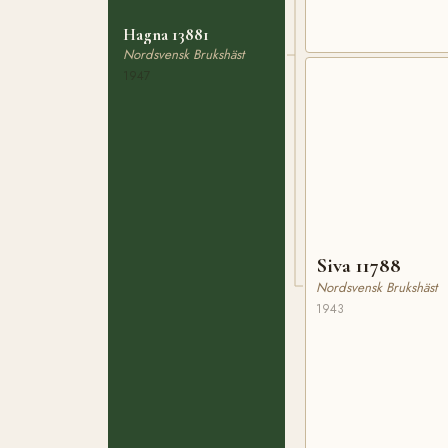
Hagna 13881
Nordsvensk Brukshäst
1947
Siva 11788
Nordsvensk Brukshäst
1943