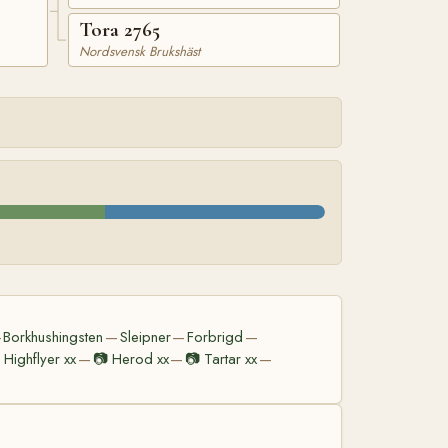
Tora 2765
Nordsvensk Brukshäst
Borkhushingsten
Sleipner
Forbrigd
—
—
—
—
Highflyer xx
📷
Herod xx
📷
Tartar xx
—
—
—