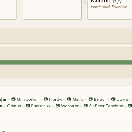
Kamilla 4277
Nordsvensk Brukshäst
ljar
📷
Griniborken
📷
Nordvi
📷
Gimle
📷
Balder
📷
Dovre
—
—
—
—
—
n
Odin xx
📷
Partisan xx
📷
Walton xx
📷
Sir Peter Teazle xx
📷
—
—
—
—
—
reja