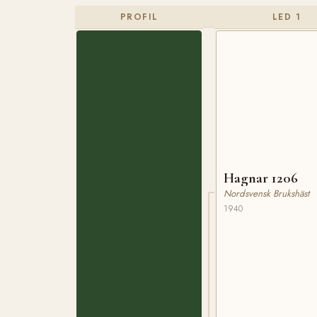
PROFIL
LED 1
Hagnar 1206
Nordsvensk Brukshäst
1940