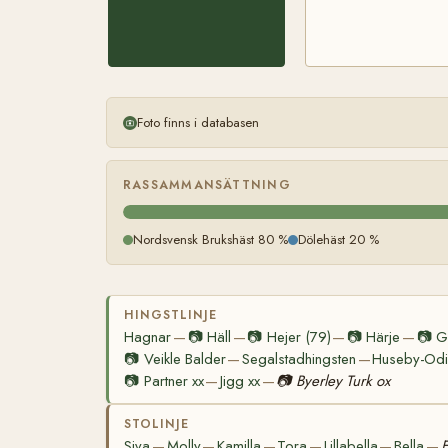
Foto finns i databasen
RASSAMMANSÄTTNING
Nordsvensk Brukshäst 80 %
Dölehäst 20 %
HINGSTLINJE
Hagnar
📷
Häll
📷
Hejer (79)
📷
Härje
📷
Gi
—
—
—
—
📷
Veikle Balder
Segalstadhingsten
Huseby-Odi
—
—
📷
Partner xx
Jigg xx
📷
Byerley Turk ox
—
—
STOLINJE
Siva
Molly
Kamilla
Tora
Lillabella
Bella
F
—
—
—
—
—
—