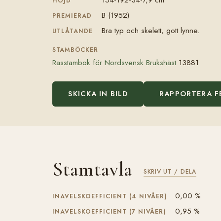
HÖJD
B (1952)
PREMIERAD
Bra typ och skelett, gott lynne.
UTLÅTANDE
STAMBÖCKER
Rasstambok för Nordsvensk Brukshäst
13881
SKICKA IN BILD
RAPPORTERA F
Stamtavla
SKRIV UT / DELA
0,00 %
INAVELSKOEFFICIENT (4 NIVÅER)
0,95 %
INAVELSKOEFFICIENT (7 NIVÅER)