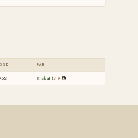
ÖDD
FAR
952
Krabat
📷
1319