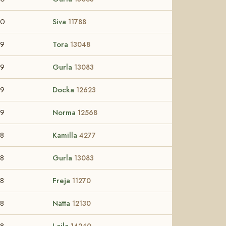
50
Siva
11788
49
Tora
13048
49
Gurla
13083
49
Docka
12623
49
Norma
12568
8
Kamilla
4277
8
Gurla
13083
8
Freja
11270
8
Nätta
12130
8
Laila
14240