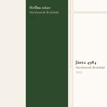
Hellna 12620
Nordsvensk Brukshäst
1943
Jänta 4984
Nordsvensk Brukshäst
1933