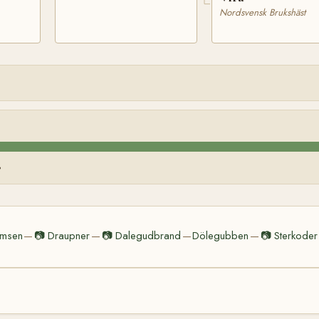
Nordsvensk Brukshäst
%
msen
📷
Draupner
📷
Dalegudbrand
Dölegubben
📷
Sterkoder
—
—
—
—