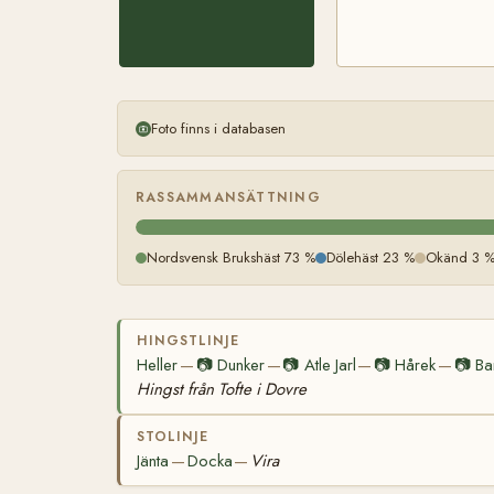
Foto finns i databasen
RASSAMMANSÄTTNING
Nordsvensk Brukshäst 73 %
Dölehäst 23 %
Okänd 3 
HINGSTLINJE
Heller
📷
Dunker
📷
Atle Jarl
📷
Hårek
📷
Ba
—
—
—
—
Hingst från Tofte i Dovre
STOLINJE
Jänta
Docka
Vira
—
—