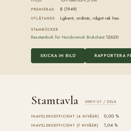
HÖJD
B (1949)
PREMIERAD
Lgbent, ordinär, något rak has.
UTLÅTANDE
STAMBÖCKER
Rasstambok för Nordsvensk Brukshäst
12620
SKICKA IN BILD
RAPPORTERA F
Stamtavla
SKRIV UT / DELA
0,00 %
INAVELSKOEFFICIENT (4 NIVÅER)
1,04 %
INAVELSKOEFFICIENT (7 NIVÅER)