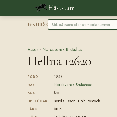
Häststam
SNABBSÖK
Raser
›
Nordsvensk Brukshäst
Hellna 12620
1943
FÖDD
Nordsvensk Brukshäst
RAS
Sto
KÖN
Bertil Olsson, Dals-Rostock
UPPFÖDARE
brun
FÄRG
151-188-33-7,5 cm