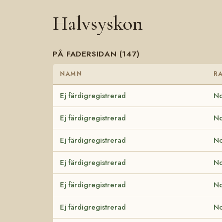
Halvsyskon
PÅ FADERSIDAN (147)
NAMN
R
Ej färdigregistrerad
No
Ej färdigregistrerad
No
Ej färdigregistrerad
No
Ej färdigregistrerad
No
Ej färdigregistrerad
No
Ej färdigregistrerad
No