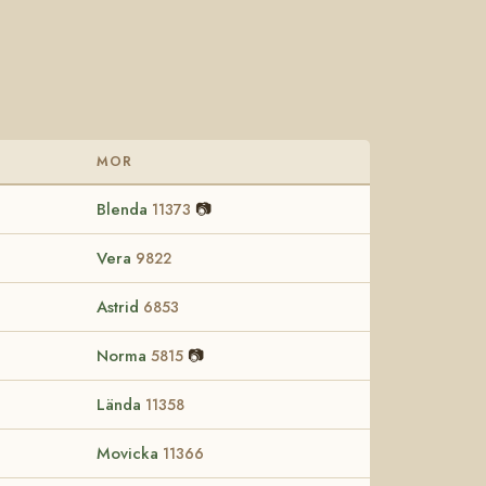
MOR
Blenda
📷
11373
Vera
9822
Astrid
6853
Norma
📷
5815
Lända
11358
Movicka
11366