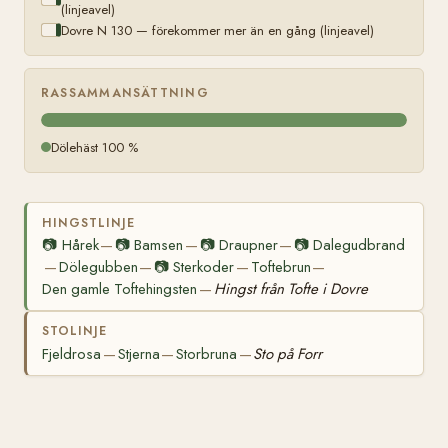
(linjeavel)
Dovre N 130 — förekommer mer än en gång (linjeavel)
RASSAMMANSÄTTNING
Dölehäst 100 %
HINGSTLINJE
📷
Hårek
📷
Bamsen
📷
Draupner
📷
Dalegudbrand
—
—
—
Dölegubben
📷
Sterkoder
Toftebrun
—
—
—
—
Den gamle Toftehingsten
Hingst från Tofte i Dovre
—
STOLINJE
Fjeldrosa
Stjerna
Storbruna
Sto på Forr
—
—
—