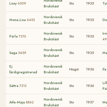
Nordsvensk
Lissy
Sto
1935
Ty
6509
Brukshäst
Nordsvensk
Mona-Lisa
Sto
1935
Do
6453
Brukshäst
Nordsvensk
Irm
Pärla
Sto
1935
7310
Brukshäst
49
Nordsvensk
Saga
Sto
1935
Ma
5659
Brukshäst
Ej
Nordsvensk
Hingst
1936
Il
färdigregistrerad
Brukshäst
Nordsvensk
Lil
Sättra
Sto
1936
7313
Brukshäst
Pä
Nordsvensk
Atle-Maja
Sto
1937
Ma
8862
Brukshäst