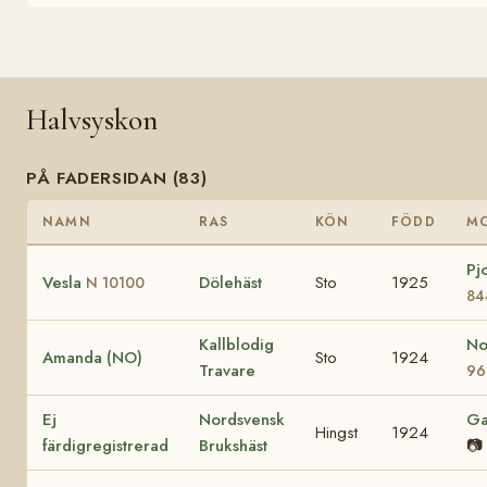
Halvsyskon
PÅ FADERSIDAN (83)
NAMN
RAS
KÖN
FÖDD
M
Pj
Vesla
Dölehäst
Sto
1925
N 10100
84
Kallblodig
N
Amanda (NO)
Sto
1924
Travare
96
Ej
Nordsvensk
G
Hingst
1924
färdigregistrerad
Brukshäst
📷