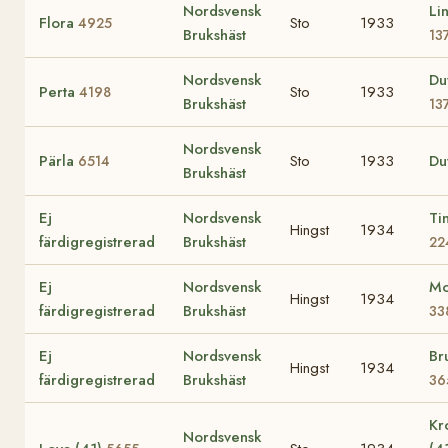
Nordsvensk
Li
Flora
Sto
1933
4925
Brukshäst
13
Nordsvensk
Du
Perta
Sto
1933
4198
Brukshäst
13
Nordsvensk
Pärla
Sto
1933
Du
6514
Brukshäst
Ej
Nordsvensk
Ti
Hingst
1934
färdigregistrerad
Brukshäst
22
Ej
Nordsvensk
Mo
Hingst
1934
färdigregistrerad
Brukshäst
33
Ej
Nordsvensk
Br
Hingst
1934
färdigregistrerad
Brukshäst
36
Kr
Nordsvensk