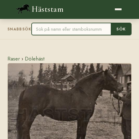
Häststam
SÖK
SNABBSÖK
Raser
›
Dölehäst