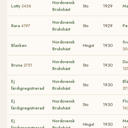
Nordsvensk
Lotty
Sto
1929
Ma
3436
Brukshäst
Nordsvensk
Rara
Sto
1929
Pe
4197
Brukshäst
Nordsvensk
Sv
Blanken
Hingst
1930
Brukshäst
20
Nordsvensk
Du
Bruna
Sto
1930
2751
Brukshäst
13
Ej
Nordsvensk
Bl
Sto
1930
färdigregistrerad
Brukshäst
27
Ej
Nordsvensk
Fl
Sto
1930
färdigregistrerad
Brukshäst
16
Ej
Nordsvensk
Ma
Hingst
1930
färdigregistrerad
Brukshäst
16