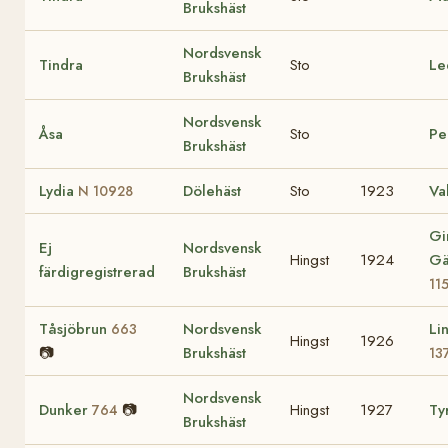
Brukshäst
Nordsvensk
Tindra
Sto
Le
Brukshäst
Nordsvensk
Åsa
Sto
Pe
Brukshäst
Lydia
Dölehäst
Sto
1923
Va
N 10928
Gi
Ej
Nordsvensk
Hingst
1924
Gä
färdigregistrerad
Brukshäst
11
Tåsjöbrun
Nordsvensk
Li
663
Hingst
1926
📷
Brukshäst
13
Nordsvensk
Dunker
📷
Hingst
1927
Tyr
764
Brukshäst