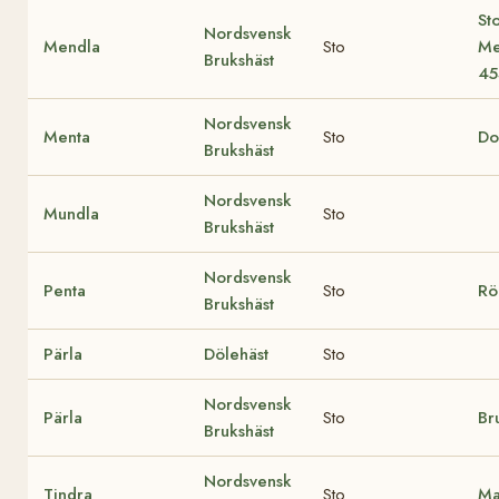
St
Nordsvensk
Mendla
Sto
Me
Brukshäst
45
Nordsvensk
Menta
Sto
Do
Brukshäst
Nordsvensk
Mundla
Sto
Brukshäst
Nordsvensk
Penta
Sto
Rö
Brukshäst
Pärla
Dölehäst
Sto
Nordsvensk
Pärla
Sto
Br
Brukshäst
Nordsvensk
Tindra
Sto
Ma