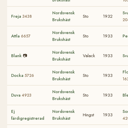
Brukshäst
16
Nordsvensk
Sv
Freja
Sto
1932
3438
Brukshäst
20
Nordsvensk
Attla
Sto
1933
Pe
6657
Brukshäst
Nordsvensk
Blank
📷
Valack
1933
Sv
Brukshäst
Nordsvensk
Fl
Docka
Sto
1933
5726
Brukshäst
16
Nordsvensk
Duva
Sto
1933
Bl
4923
Brukshäst
Ej
Nordsvensk
So
Hingst
1933
färdigregistrerad
Brukshäst
42