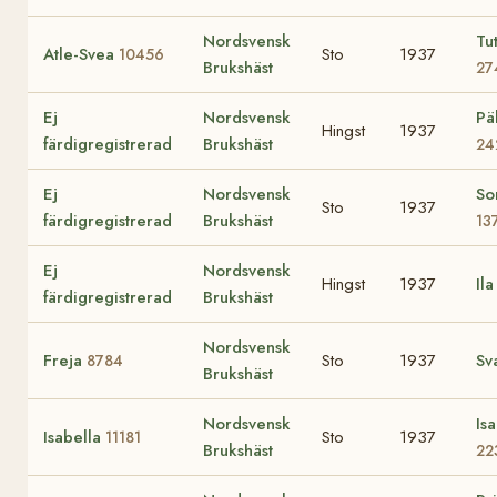
Nordsvensk
Tu
Atle-Svea
Sto
1937
10456
Brukshäst
27
Ej
Nordsvensk
Pä
Hingst
1937
färdigregistrerad
Brukshäst
24
Ej
Nordsvensk
So
Sto
1937
färdigregistrerad
Brukshäst
13
Ej
Nordsvensk
Hingst
1937
Il
färdigregistrerad
Brukshäst
Nordsvensk
Freja
Sto
1937
Sv
8784
Brukshäst
Nordsvensk
Isa
Isabella
Sto
1937
11181
Brukshäst
22