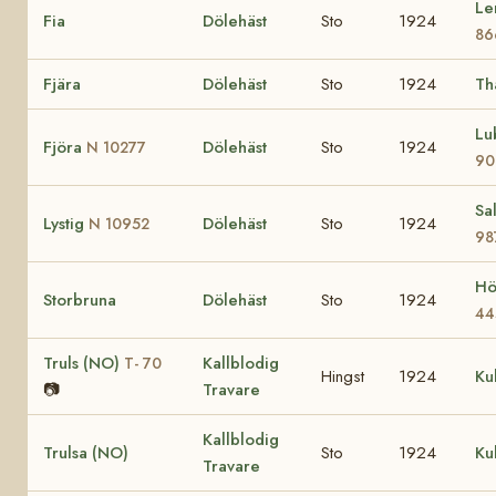
Le
Fia
Dölehäst
Sto
1924
86
Fjära
Dölehäst
Sto
1924
Th
Lu
Fjöra
Dölehäst
Sto
1924
N 10277
90
Sa
Lystig
Dölehäst
Sto
1924
N 10952
98
H
Storbruna
Dölehäst
Sto
1924
44
Truls (NO)
Kallblodig
T- 70
Hingst
1924
Ku
📷
Travare
Kallblodig
Trulsa (NO)
Sto
1924
Ku
Travare