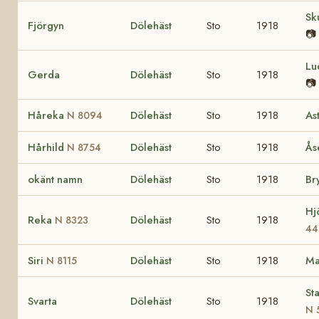
Sk
Fjörgyn
Dölehäst
Sto
1918
📷
Lu
Gerda
Dölehäst
Sto
1918
📷
Håreka
Dölehäst
Sto
1918
As
N 8094
Hårhild
Dölehäst
Sto
1918
Å
N 8754
okänt namn
Dölehäst
Sto
1918
Br
Hj
Reka
Dölehäst
Sto
1918
N 8323
44
Siri
Dölehäst
Sto
1918
Ma
N 8115
St
Svarta
Dölehäst
Sto
1918
N 