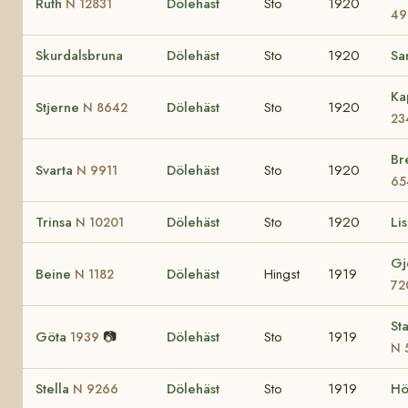
Ruth
Dölehäst
Sto
1920
N 12831
49
Skurdalsbruna
Dölehäst
Sto
1920
Sa
Ka
Stjerne
Dölehäst
Sto
1920
N 8642
23
Br
Svarta
Dölehäst
Sto
1920
N 9911
65
Trinsa
Dölehäst
Sto
1920
Li
N 10201
Gj
Beine
Dölehäst
Hingst
1919
N 1182
72
St
Göta
📷
Dölehäst
Sto
1919
1939
N 
Stella
Dölehäst
Sto
1919
Hö
N 9266