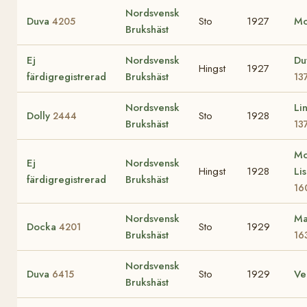
Nordsvensk
Duva
Sto
1927
Mo
4205
Brukshäst
Ej
Nordsvensk
Du
Hingst
1927
färdigregistrerad
Brukshäst
13
Nordsvensk
Li
Dolly
Sto
1928
2444
Brukshäst
13
Mo
Ej
Nordsvensk
Hingst
1928
Li
färdigregistrerad
Brukshäst
16
Nordsvensk
Ma
Docka
Sto
1929
4201
Brukshäst
16
Nordsvensk
Duva
Sto
1929
Ve
6415
Brukshäst