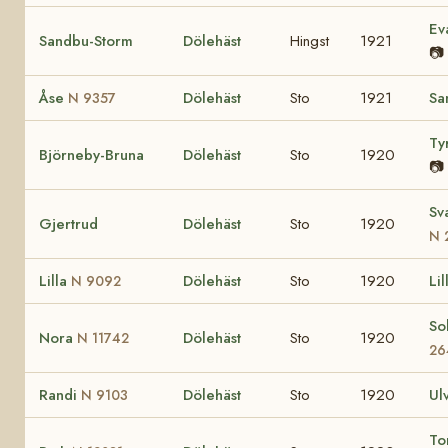
Ev
Sandbu-Storm
Dölehäst
Hingst
1921
📷
Åse
Dölehäst
Sto
1921
Sa
N 9357
Ty
Björneby-Bruna
Dölehäst
Sto
1920
📷
Sv
Gjertrud
Dölehäst
Sto
1920
N 
Lilla
Dölehäst
Sto
1920
Li
N 9092
So
Nora
Dölehäst
Sto
1920
N 11742
26
Randi
Dölehäst
Sto
1920
Ul
N 9103
To