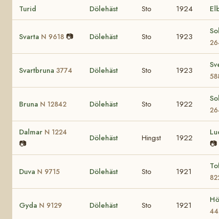
Turid
Dölehäst
Sto
1924
El
So
Svarta
📷
Dölehäst
Sto
1923
N 9618
26
Sv
Svartbruna
Dölehäst
Sto
1923
3774
58
So
Bruna
Dölehäst
Sto
1922
N 12842
26
Dalmar
Lu
N 1224
Dölehäst
Hingst
1922
📷
📷
To
Duva
Dölehäst
Sto
1921
N 9715
82
H
Gyda
Dölehäst
Sto
1921
N 9129
44