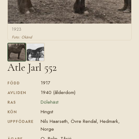
1923
Foto: Okänd
Atle Jarl 552
1917
FÖDD
1940 (ålderdom)
AVLIDEN
Dölehäst
RAS
Hingst
KÖN
Nils Haarseth, Övre Rendal, Hedmark,
UPPFÖDARE
Norge
O. Bolin, Tåsjö
ÄGARE