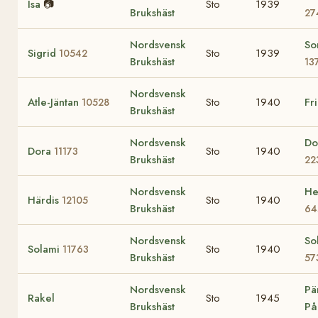
Isa
📷
Sto
1939
Brukshäst
27
Nordsvensk
So
Sigrid
Sto
1939
10542
Brukshäst
13
Nordsvensk
Atle-Jäntan
Sto
1940
Fr
10528
Brukshäst
Nordsvensk
Do
Dora
Sto
1940
11173
Brukshäst
22
Nordsvensk
He
Härdis
Sto
1940
12105
Brukshäst
64
Nordsvensk
So
Solami
Sto
1940
11763
Brukshäst
57
Nordsvensk
Pä
Rakel
Sto
1945
Brukshäst
På