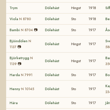
Trym
Dölehäst
Hingst
1918
Sif
Viola
Dölehäst
Sto
1918
Be
N 8780
Bambi
📷
Dölehäst
Sto
1917
Å
N 8704
Bjöindölen
Sv
N
Dölehäst
Hingst
1917
📷
1137
58
Björketrygg
Ba
N
Dölehäst
Hingst
1917
📷
1139
35
Harda
Dölehäst
Sto
1917
Bo
N 7991
Ka
Henny
Dölehäst
Sto
1917
N 10145
23
Hära
Dölehäst
Sto
1917
Jå