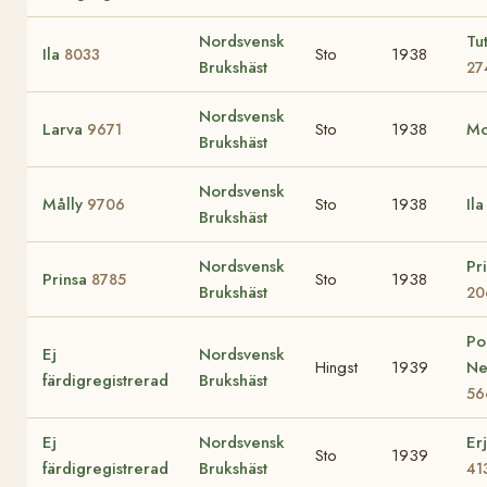
Nordsvensk
Tu
Ila
Sto
1938
8033
Brukshäst
27
Nordsvensk
Larva
Sto
1938
Mo
9671
Brukshäst
Nordsvensk
Målly
Sto
1938
Il
9706
Brukshäst
Nordsvensk
Pr
Prinsa
Sto
1938
8785
Brukshäst
20
Po
Ej
Nordsvensk
Hingst
1939
Ne
färdigregistrerad
Brukshäst
56
Ej
Nordsvensk
Er
Sto
1939
färdigregistrerad
Brukshäst
41