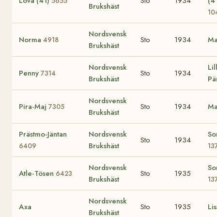
Lova (41)
Sto
1934
(4
5655
Brukshäst
10
Nordsvensk
Norma
Sto
1934
Ma
4918
Brukshäst
Nordsvensk
Lil
Penny
Sto
1934
7314
Brukshäst
Pä
Nordsvensk
Pira-Maj
Sto
1934
Ma
7305
Brukshäst
Prästmo-Jäntan
Nordsvensk
So
Sto
1934
Brukshäst
6409
13
Nordsvensk
So
Atle-Tösen
Sto
1935
6423
Brukshäst
13
Nordsvensk
Axa
Sto
1935
Lis
Brukshäst