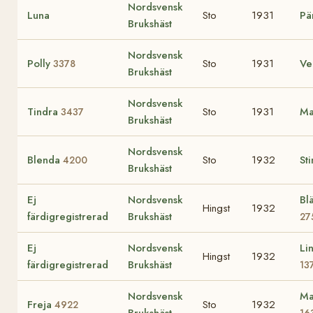
Nordsvensk
Luna
Sto
1931
Pä
Brukshäst
Nordsvensk
Polly
Sto
1931
Ve
3378
Brukshäst
Nordsvensk
Tindra
Sto
1931
Ma
3437
Brukshäst
Nordsvensk
Blenda
Sto
1932
Sti
4200
Brukshäst
Ej
Nordsvensk
Bl
Hingst
1932
färdigregistrerad
Brukshäst
27
Ej
Nordsvensk
Li
Hingst
1932
färdigregistrerad
Brukshäst
13
Nordsvensk
Ma
Freja
Sto
1932
4922