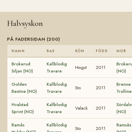
Halvsyskon
PÅ FADERSIDAN (200)
NAMN
RAS
KÖN
FÖDD
MOR
Brokerud
Kallblodig
Brokeru
Hingst
2011
Siljan (NO)
Travare
(NO)
Golden
Kallblodig
Brenne
Sto
2011
Bestine (NO)
Travare
Trollin
Hvalstad
Kallblodig
Sördals
Valack
2011
Sprint (NO)
Travare
(NO)
Ramås
Kallblodig
Ramsås 
Sto
2011
Huldra (NO)
Travare
(NO)