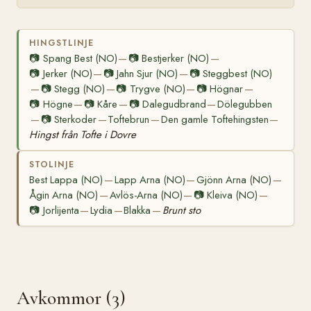
HINGSTLINJE
📷
Spang Best (NO)
📷
Bestjerker (NO)
—
—
📷
Jerker (NO)
📷
Jahn Sjur (NO)
📷
Steggbest (NO)
—
—
📷
Stegg (NO)
📷
Trygve (NO)
📷
Högnar
—
—
—
—
📷
Högne
📷
Kåre
📷
Dalegudbrand
Dölegubben
—
—
—
📷
Sterkoder
Toftebrun
Den gamle Toftehingsten
—
—
—
—
Hingst från Tofte i Dovre
STOLINJE
Best Lappa (NO)
Lapp Arna (NO)
Gjönn Arna (NO)
—
—
—
Ågin Arna (NO)
Avlös-Arna (NO)
📷
Kleiva (NO)
—
—
—
📷
Jorlijenta
Lydia
Blakka
Brunt sto
—
—
—
Avkommor (3)