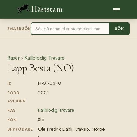
Häststam
SÖK
SNABBSÖK
Raser
›
Kallblodig Travare
Lapp Besta (NO)
N-01-0340
ID
2001
FÖDD
AVLIDEN
Kallblodig Travare
RAS
Sto
KÖN
Ole Fredrik Dähli, Stavsjö, Norge
UPPFÖDARE