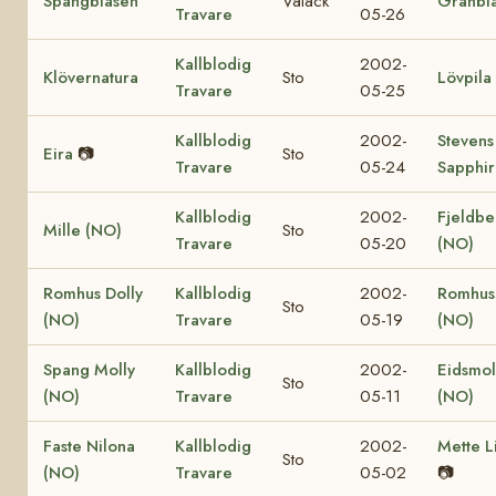
Spangbläsen
Valack
Granbl
Travare
05-26
Kallblodig
2002-
Klövernatura
Sto
Lövpila
Travare
05-25
Kallblodig
2002-
Stevens
Eira
📷
Sto
Travare
05-24
Sapphi
Kallblodig
2002-
Fjeldbe
Mille (NO)
Sto
Travare
05-20
(NO)
Romhus Dolly
Kallblodig
2002-
Romhus
Sto
(NO)
Travare
05-19
(NO)
Spang Molly
Kallblodig
2002-
Eidsmol
Sto
(NO)
Travare
05-11
(NO)
Faste Nilona
Kallblodig
2002-
Mette L
Sto
(NO)
Travare
05-02
📷