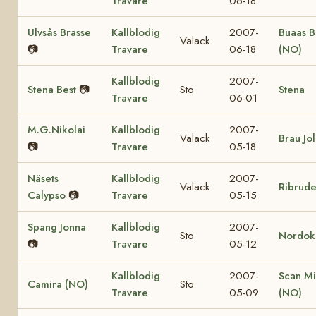
Travare
06-18
Ulvsås Brasse
Kallblodig
2007-
Buaas B
Valack
📷
Travare
06-18
(NO)
Kallblodig
2007-
Stena Best
📷
Sto
Stena
Travare
06-01
M.G.Nikolai
Kallblodig
2007-
Valack
Brau Jo
📷
Travare
05-18
Näsets
Kallblodig
2007-
Valack
Ribrud
Calypso
📷
Travare
05-15
Spang Jonna
Kallblodig
2007-
Sto
Nordok
📷
Travare
05-12
Kallblodig
2007-
Scan Mi
Camira (NO)
Sto
Travare
05-09
(NO)