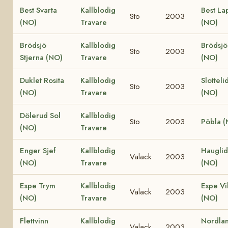
Best Svarta
Kallblodig
Best La
Sto
2003
(NO)
Travare
(NO)
Brödsjö
Kallblodig
Brödsjö
Sto
2003
Stjerna (NO)
Travare
(NO)
Duklet Rosita
Kallblodig
Slotteli
Sto
2003
(NO)
Travare
(NO)
Dölerud Sol
Kallblodig
Sto
2003
Pöbla 
(NO)
Travare
Enger Sjef
Kallblodig
Hauglid
Valack
2003
(NO)
Travare
(NO)
Espe Trym
Kallblodig
Espe Vi
Valack
2003
(NO)
Travare
(NO)
Flettvinn
Kallblodig
Nordla
Valack
2003