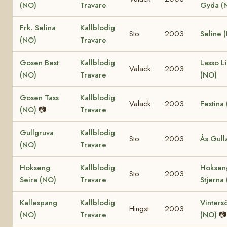
(NO)
Travare
Gyda (
Frk. Selina
Kallblodig
Sto
2003
Seline 
(NO)
Travare
Gosen Best
Kallblodig
Lasso L
Valack
2003
(NO)
Travare
(NO)
Gosen Tass
Kallblodig
Valack
2003
Festina
(NO)
📷
Travare
Gullgruva
Kallblodig
Sto
2003
Ås Gull
(NO)
Travare
Hokseng
Kallblodig
Hoksen
Sto
2003
Seira (NO)
Travare
Stjerna
Kallespang
Kallblodig
Vinters
Hingst
2003
(NO)
Travare
(NO)
📷