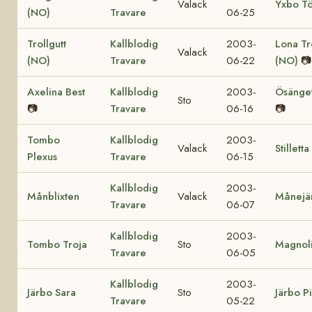
Valack
Yxbo T
(NO)
Travare
06-25
Trollgutt
Kallblodig
2003-
Lona Tr
Valack
(NO)
Travare
06-22
(NO)
📷
Axelina Best
Kallblodig
2003-
Ösänget
Sto
📷
Travare
06-16
📷
Tombo
Kallblodig
2003-
Valack
Stillett
Plexus
Travare
06-15
Kallblodig
2003-
Månblixten
Valack
Månejä
Travare
06-07
Kallblodig
2003-
Tombo Troja
Sto
Magnol
Travare
06-05
Kallblodig
2003-
Järbo Sara
Sto
Järbo P
Travare
05-22