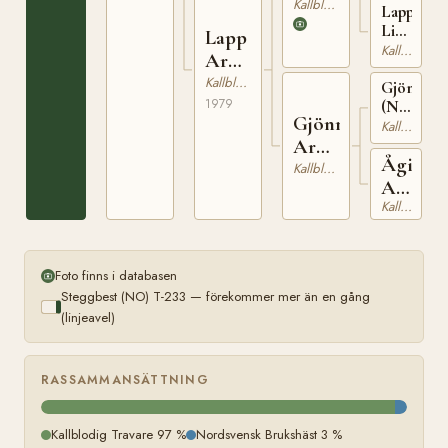
(NO)
Kallblodig Travare
231
Lappe
N 1933
Lisa
Lapp
(NO)
Kallblodig Travare
Arna
T-
(NO)
Kallblodig Travare
1394
Gjönnvin
1979
(NO)
Gjönn
T-
Kallblodig Travare
268
Arna
Ågin
(NO)
Kallblodig Travare
Arna
Kallblodig Travare
(NO)
Foto finns i databasen
Steggbest (NO) T-233 — förekommer mer än en gång
(linjeavel)
RASSAMMANSÄTTNING
Kallblodig Travare 97 %
Nordsvensk Brukshäst 3 %