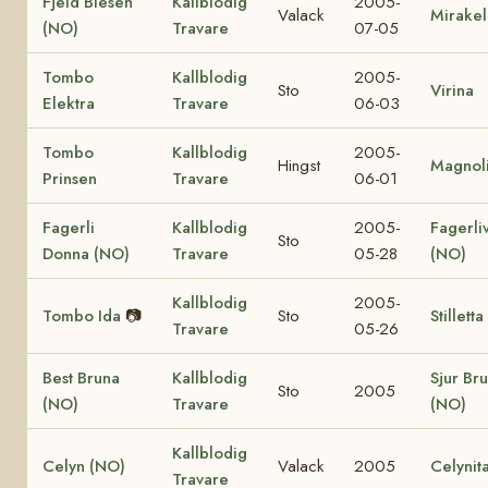
Fjeld Blesen
Kallblodig
2005-
Valack
Mirakel
(NO)
Travare
07-05
Tombo
Kallblodig
2005-
Sto
Virina
Elektra
Travare
06-03
Tombo
Kallblodig
2005-
Hingst
Magnol
Prinsen
Travare
06-01
Fagerli
Kallblodig
2005-
Fagerliv
Sto
Donna (NO)
Travare
05-28
(NO)
Kallblodig
2005-
Tombo Ida
📷
Sto
Stillett
Travare
05-26
Best Bruna
Kallblodig
Sjur Br
Sto
2005
(NO)
Travare
(NO)
Kallblodig
Celyn (NO)
Valack
2005
Celynit
Travare