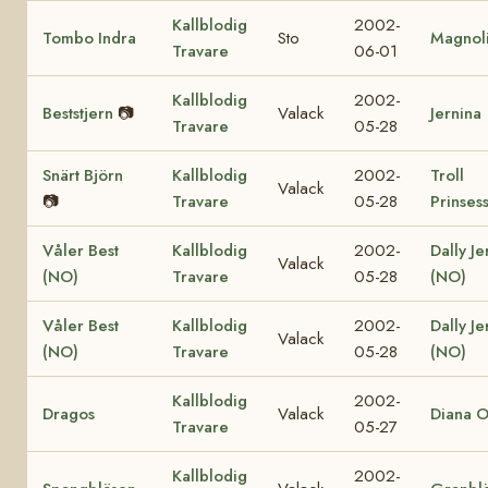
Kallblodig
2002-
Tombo Indra
Sto
Magnol
Travare
06-01
Kallblodig
2002-
Beststjern
📷
Valack
Jernina
Travare
05-28
Snärt Björn
Kallblodig
2002-
Troll
Valack
📷
Travare
05-28
Prinses
Våler Best
Kallblodig
2002-
Dally Je
Valack
(NO)
Travare
05-28
(NO)
Våler Best
Kallblodig
2002-
Dally Je
Valack
(NO)
Travare
05-28
(NO)
Kallblodig
2002-
Dragos
Valack
Diana 
Travare
05-27
Kallblodig
2002-