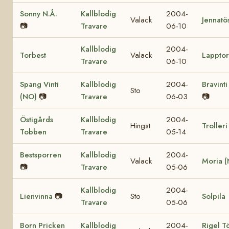
Sonny N.Å.
Kallblodig
2004-
Valack
Jennatö
📷
Travare
06-10
Kallblodig
2004-
Torbest
Valack
Lapptor
Travare
06-10
Spang Vinti
Kallblodig
2004-
Bravint
Sto
(NO)
📷
Travare
06-03
📷
Östigårds
Kallblodig
2004-
Hingst
Trolleri
Tobben
Travare
05-14
Bestsporren
Kallblodig
2004-
Valack
Moria 
📷
Travare
05-06
Kallblodig
2004-
Lienvinna
📷
Sto
Solpila
Travare
05-06
Born Pricken
Kallblodig
2004-
Rigel T