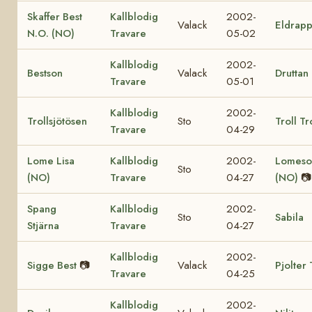
Skaffer Best
Kallblodig
2002-
Valack
Eldrap
N.O. (NO)
Travare
05-02
Kallblodig
2002-
Bestson
Valack
Druttan 
Travare
05-01
Kallblodig
2002-
Trollsjötösen
Sto
Troll Tr
Travare
04-29
Lome Lisa
Kallblodig
2002-
Lomeso
Sto
(NO)
Travare
04-27
(NO)
📷
Spang
Kallblodig
2002-
Sto
Sabila
Stjärna
Travare
04-27
Kallblodig
2002-
Sigge Best
📷
Valack
Pjolter
Travare
04-25
Kallblodig
2002-