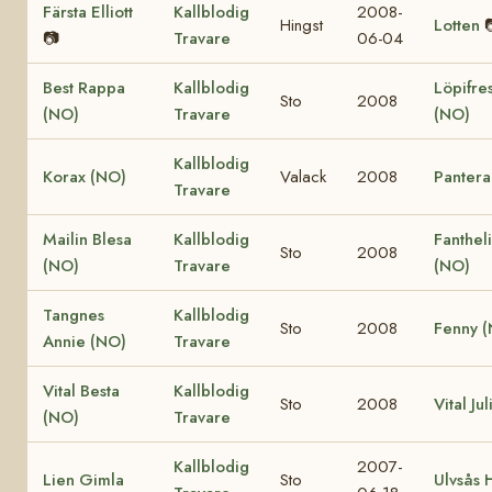
Färsta Elliott
Kallblodig
2008-
Hingst
Lotten
📷
Travare
06-04
Best Rappa
Kallblodig
Löpifre
Sto
2008
(NO)
Travare
(NO)
Kallblodig
Korax (NO)
Valack
2008
Pantera
Travare
Mailin Blesa
Kallblodig
Fanthel
Sto
2008
(NO)
Travare
(NO)
Tangnes
Kallblodig
Sto
2008
Fenny 
Annie (NO)
Travare
Vital Besta
Kallblodig
Sto
2008
Vital Ju
(NO)
Travare
Kallblodig
2007-
Lien Gimla
Sto
Ulvsås 