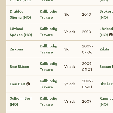
Drablös
Kallblodig
Brokeru
Sto
2010
Stjerna (NO)
Travare
(NO)
Lövland
Kallblodig
Lövland
Valack
2010
Spöken (NO)
Travare
(NO)
📷
Kallblodig
2009-
Zirkona
Sto
Zikita
Travare
07-06
Kallblodig
2009-
Best Bläsen
Valack
Sessan 
Travare
05-01
Kallblodig
2009-
Lien Best
📷
Valack
Ulvsås 
Travare
05-01
Solheim Best
Kallblodig
Ramstad
Valack
2009
(NO)
Travare
(NO)