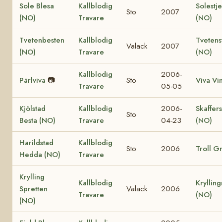
Sole Blesa
Kallblodig
Solestje
Sto
2007
(NO)
Travare
(NO)
Tvetenbesten
Kallblodig
Tvetens
Valack
2007
(NO)
Travare
(NO)
Kallblodig
2006-
Pärlviva
📷
Sto
Viva Vi
Travare
05-05
Kjölstad
Kallblodig
2006-
Skaffers
Sto
Besta (NO)
Travare
04-23
(NO)
Harildstad
Kallblodig
Sto
2006
Troll G
Hedda (NO)
Travare
Krylling
Kallblodig
Kryllin
Spretten
Valack
2006
Travare
(NO)
(NO)