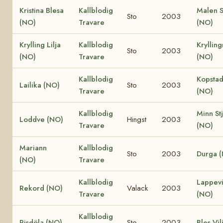
Kristina Blesa
Kallblodig
Malen S
Sto
2003
(NO)
Travare
(NO)
Krylling Lilja
Kallblodig
Kryllin
Sto
2003
(NO)
Travare
(NO)
Kallblodig
Kopstad 
Lailika (NO)
Sto
2003
Travare
(NO)
Kallblodig
Minn St
Loddve (NO)
Hingst
2003
Travare
(NO)
Mariann
Kallblodig
Sto
2003
Durga 
(NO)
Travare
Kallblodig
Lappev
Rekord (NO)
Valack
2003
Travare
(NO)
Kallblodig
Risdöla (NO)
Sto
2003
Bles Vil