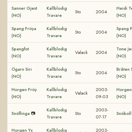
Sanner Gjest
Kallblodig
Heidi T
Sto
2004
(NO)
Travare
(NO)
Spang Fröya
Kallblodig
Spang P
Sto
2004
(NO)
Travare
(NO)
Spangfot
Kallblodig
Tone Je
Valack
2004
(NO)
Travare
(NO)
Ögarn Siri
Kallblodig
Bråten S
Sto
2004
(NO)
Travare
(NO)
Horgen Fröy
Kallblodig
2003-
Horgen
Valack
(NO)
Travare
09-03
(NO)
Kallblodig
2003-
Snöflinga
📷
Sto
Snöboll
Travare
07-17
Horgen Yx
Kallblodig
2003-