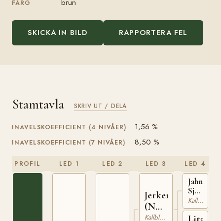
brun
FÄRG
SKICKA IN BILD
RAPPORTERA FEL
Stamtavla
SKRIV UT / DELA
1,56 %
INAVELSKOEFFICIENT (4 NIVÅER)
8,50 %
INAVELSKOEFFICIENT (7 NIVÅER)
PROFIL
LED 1
LED 2
LED 3
LED 4
Jahn
Sjur
Jerker
(NO)
Kallblodig Travare
(NO)
T-
NT
Kallblodig Travare
Litalill
254