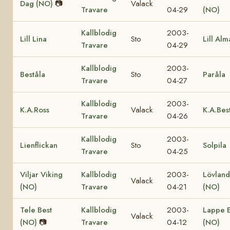
Dag (NO)
📷
Valack
Travare
04-29
(NO)
Kallblodig
2003-
Lill Lina
Sto
Lill Alm
Travare
04-29
Kallblodig
2003-
Beståla
Sto
Paråla
Travare
04-27
Kallblodig
2003-
K.A.Ross
Valack
K.A.Bes
Travare
04-26
Kallblodig
2003-
Lienflickan
Sto
Solpila
Travare
04-25
Viljar Viking
Kallblodig
2003-
Lövland 
Valack
(NO)
Travare
04-21
(NO)
Tele Best
Kallblodig
2003-
Lappe E
Valack
(NO)
📷
Travare
04-12
(NO)