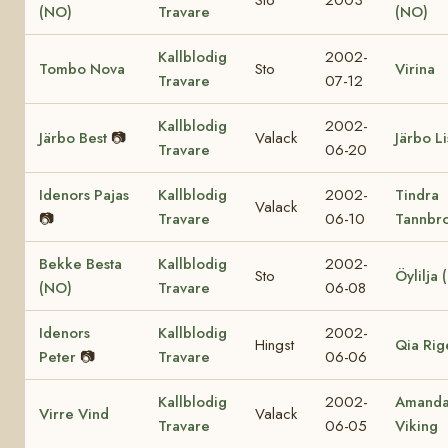
(NO)
Travare
(NO)
Kallblodig
2002-
Tombo Nova
Sto
Virina
Travare
07-12
Kallblodig
2002-
Järbo Best
📷
Valack
Järbo Li
Travare
06-20
Idenors Pajas
Kallblodig
2002-
Tindra
Valack
📷
Travare
06-10
Tannbr
Bekke Besta
Kallblodig
2002-
Sto
Öylilja
(NO)
Travare
06-08
Idenors
Kallblodig
2002-
Hingst
Qia Rig
Peter
📷
Travare
06-06
Kallblodig
2002-
Amand
Virre Vind
Valack
Travare
06-05
Viking