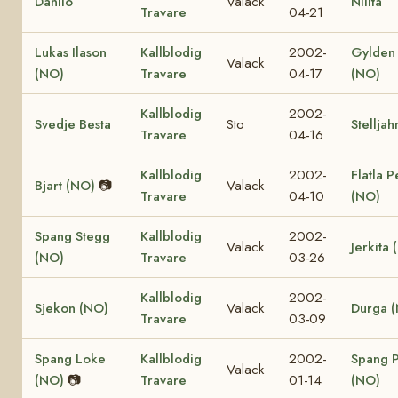
Danilo
Valack
Nilita
Travare
04-21
Lukas Ilason
Kallblodig
2002-
Gylden 
Valack
(NO)
Travare
04-17
(NO)
Kallblodig
2002-
Svedje Besta
Sto
Stelljah
Travare
04-16
Kallblodig
2002-
Flatla P
Bjart (NO)
📷
Valack
Travare
04-10
(NO)
Spang Stegg
Kallblodig
2002-
Valack
Jerkita
(NO)
Travare
03-26
Kallblodig
2002-
Sjekon (NO)
Valack
Durga 
Travare
03-09
Spang Loke
Kallblodig
2002-
Spang P
Valack
(NO)
📷
Travare
01-14
(NO)