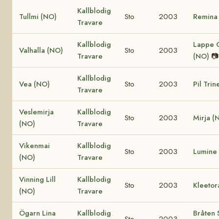
Kallblodig
Tullmi (NO)
Sto
2003
Remina
Travare
Kallblodig
Lappe 
Valhalla (NO)
Sto
2003
Travare
(NO)
📷
Kallblodig
Vea (NO)
Sto
2003
Pil Tri
Travare
Veslemirja
Kallblodig
Sto
2003
Mirja (
(NO)
Travare
Vikenmai
Kallblodig
Sto
2003
Lumine
(NO)
Travare
Vinning Lill
Kallblodig
Sto
2003
Kleetor
(NO)
Travare
Ögarn Lina
Kallblodig
Bråten S
Sto
2003