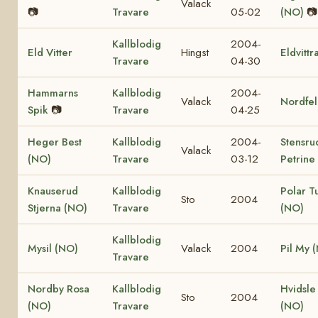
Valack
📷
Travare
05-02
(NO)
📷
Kallblodig
2004-
Eld Vitter
Hingst
Eldvittr
Travare
04-30
Hammarns
Kallblodig
2004-
Valack
Nordfel
Spik
📷
Travare
04-25
Heger Best
Kallblodig
2004-
Stensru
Valack
(NO)
Travare
03-12
Petrine
Knauserud
Kallblodig
Polar T
Sto
2004
Stjerna (NO)
Travare
(NO)
Kallblodig
Mysil (NO)
Valack
2004
Pil My 
Travare
Nordby Rosa
Kallblodig
Hvidsle
Sto
2004
(NO)
Travare
(NO)