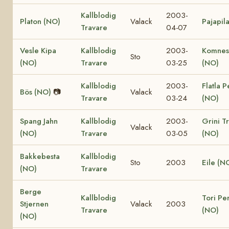
Kallblodig
2003-
Platon (NO)
Valack
Pajapil
Travare
04-07
Vesle Kipa
Kallblodig
2003-
Komnes
Sto
(NO)
Travare
03-25
(NO)
Kallblodig
2003-
Flatla P
Bös (NO)
📷
Valack
Travare
03-24
(NO)
Spang Jahn
Kallblodig
2003-
Grini Tr
Valack
(NO)
Travare
03-05
(NO)
Bakkebesta
Kallblodig
Sto
2003
Eile (N
(NO)
Travare
Berge
Kallblodig
Tori Pe
Stjernen
Valack
2003
Travare
(NO)
(NO)