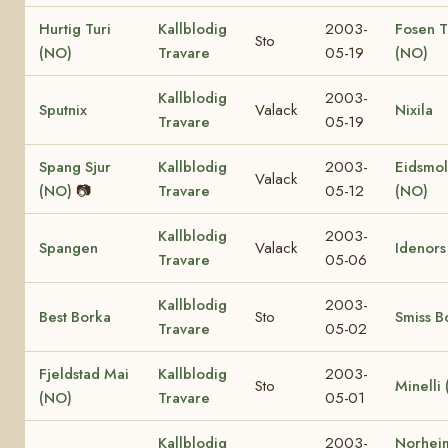
Hurtig Turi
Kallblodig
2003-
Fosen T
Sto
(NO)
Travare
05-19
(NO)
Kallblodig
2003-
Sputnix
Valack
Nixila
Travare
05-19
Spang Sjur
Kallblodig
2003-
Eidsmol
Valack
(NO)
📷
Travare
05-12
(NO)
Kallblodig
2003-
Spangen
Valack
Idenors
Travare
05-06
Kallblodig
2003-
Best Borka
Sto
Smiss B
Travare
05-02
Fjeldstad Mai
Kallblodig
2003-
Sto
Minelli
(NO)
Travare
05-01
Kallblodig
2003-
Norheim