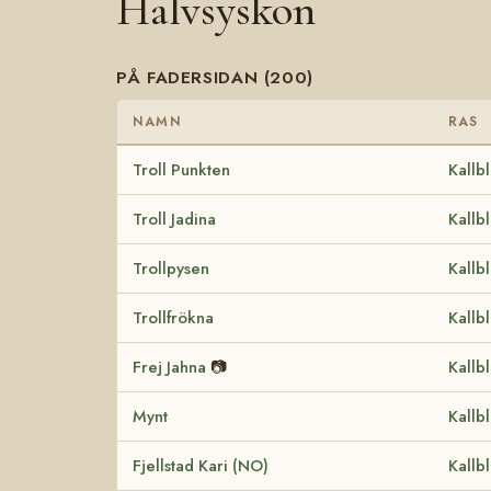
Halvsyskon
PÅ FADERSIDAN (200)
NAMN
RAS
Troll Punkten
Kallb
Troll Jadina
Kallb
Trollpysen
Kallb
Trollfrökna
Kallb
Frej Jahna
📷
Kallb
Mynt
Kallb
Fjellstad Kari (NO)
Kallb