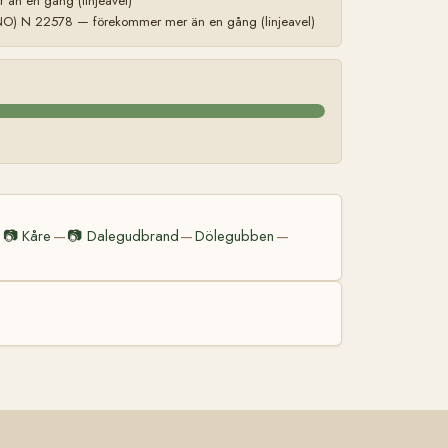
än en gång (linjeavel)
NO) N 22578 — förekommer mer än en gång (linjeavel)
📷
Kåre
📷
Dalegudbrand
Dölegubben
—
—
—
—