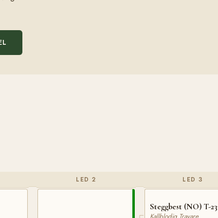
EL
LED 2
LED 3
Steggbest (NO) T-23
Kallblodig Travare