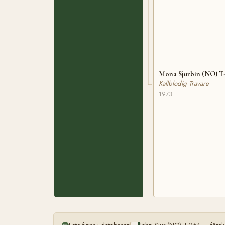
Mona Sjurbin (NO) T
Kallblodig Travare
1973