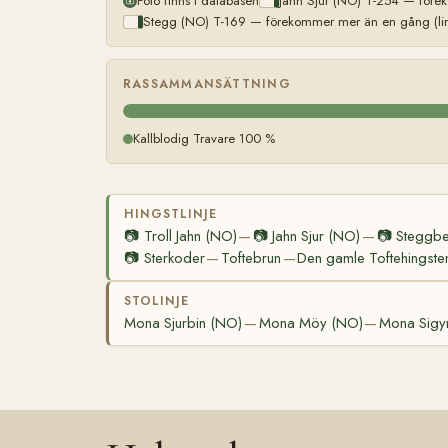
Foto finns i databasen
Jahn Sjur (NO) T-254 — förek
Stegg (NO) T-169 — förekommer mer än en gång (lin
RASSAMMANSÄTTNING
Kallblodig Travare 100 %
HINGSTLINJE
📷
Troll Jahn (NO)
📷
Jahn Sjur (NO)
📷
Steggbe
—
—
📷
Sterkoder
Toftebrun
Den gamle Toftehingste
—
—
STOLINJE
Mona Sjurbin (NO)
Mona Möy (NO)
Mona Sigy
—
—