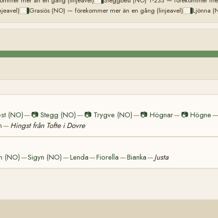
ommer mer än en gång (linjeavel)
Steggbest (NO) T-233 — förekommer mer 
jeavel)
Grasiös (NO) — förekommer mer än en gång (linjeavel)
Ljönna (
st (NO)
📷
Stegg (NO)
📷
Trygve (NO)
📷
Högnar
📷
Högne
—
—
—
—
n
Hingst från Tofte i Dovre
—
n (NO)
Sigyn (NO)
Lenda
Fiorella
Bianka
Justa
—
—
—
—
—