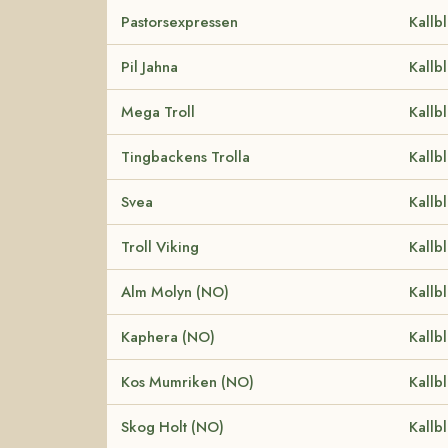
Pastorsexpressen
Kallb
Pil Jahna
Kallb
Mega Troll
Kallb
Tingbackens Trolla
Kallb
Svea
Kallb
Troll Viking
Kallb
Alm Molyn (NO)
Kallb
Kaphera (NO)
Kallb
Kos Mumriken (NO)
Kallb
Skog Holt (NO)
Kallb