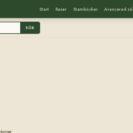
Start
Raser
Stamböcker
Avancerad sö
SÖK
 Norge