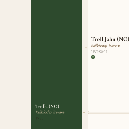
Troll Jahn (NO
Kallblodig Travare
1971-05-11
Trolla (NO)
Kallblodig Travare
1985