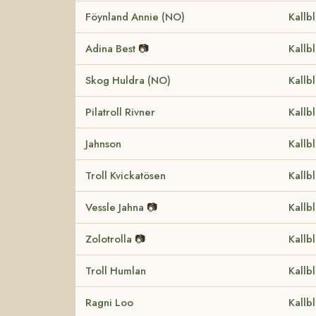
Föynland Annie (NO)
Kallb
Adina Best
📷
Kallb
Skog Huldra (NO)
Kallb
Pilatroll Rivner
Kallb
Jahnson
Kallb
Troll Kvickatösen
Kallb
Vessle Jahna
📷
Kallb
Zolotrolla
📷
Kallb
Troll Humlan
Kallb
Ragni Loo
Kallb