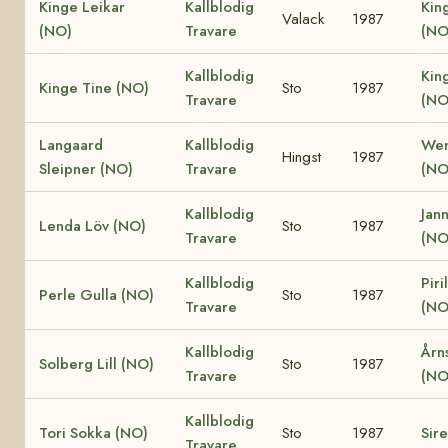
Kinge Leikar
Kallblodig
Kin
Valack
1987
(NO)
Travare
(NO
Kallblodig
Kin
Kinge Tine (NO)
Sto
1987
Travare
(NO
Langaard
Kallblodig
Wen
Hingst
1987
Sleipner (NO)
Travare
(NO
Kallblodig
Jan
Lenda Löv (NO)
Sto
1987
Travare
(N
Kallblodig
Piri
Perle Gulla (NO)
Sto
1987
Travare
(N
Kallblodig
Årns
Solberg Lill (NO)
Sto
1987
Travare
(NO
Kallblodig
Tori Sokka (NO)
Sto
1987
Sir
Travare