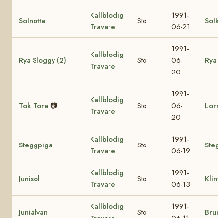
Kallblodig
1991-
Solnotta
Sto
Sol
Travare
06-21
1991-
Kallblodig
Rya Sloggy (2)
Sto
06-
Rya 
Travare
20
1991-
Kallblodig
Tok Tora
📷
Sto
06-
Lorr
Travare
20
Kallblodig
1991-
Steggpiga
Sto
Ste
Travare
06-19
Kallblodig
1991-
Junisol
Sto
Klin
Travare
06-13
Kallblodig
1991-
Juniälvan
Sto
Bru
Travare
06-11