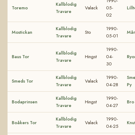
1990-
Kallblodig
Toremo
Valack
05-
Lill
Travare
02
Kallblodig
1990-
Mostickan
Sto
Mån
Travare
05-01
1990-
Kallblodig
Baus Tor
Hingst
04-
Ryon
Travare
30
Kallblodig
1990-
Sme
Smeds Tor
Valack
Travare
04-28
Py
Kallblodig
1990-
Bodaprinsen
Hingst
Bro
Travare
04-27
Kallblodig
1990-
Boåkers Tor
Valack
Knut
Travare
04-25