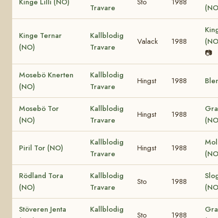
Kinge Lilli (NO)
Sto
1988
Travare
(NO
Kin
Kinge Ternar
Kallblodig
Valack
1988
(N
(NO)
Travare
📷
Mosebö Knerten
Kallblodig
Hingst
1988
Ble
(NO)
Travare
Mosebö Tor
Kallblodig
Gra
Hingst
1988
(NO)
Travare
(NO
Kallblodig
Mol
Piril Tor (NO)
Hingst
1988
Travare
(N
Rödland Tora
Kallblodig
Slo
Sto
1988
(NO)
Travare
(NO
Stöveren Jenta
Kallblodig
Gra
Sto
1988