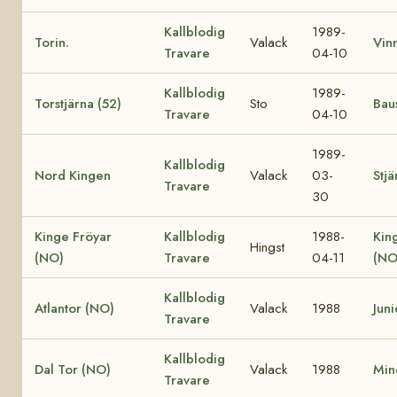
Kallblodig
1989-
Torin.
Valack
Vin
Travare
04-10
Kallblodig
1989-
Torstjärna (52)
Sto
Bau
Travare
04-10
1989-
Kallblodig
Nord Kingen
Valack
03-
Stjä
Travare
30
Kinge Fröyar
Kallblodig
1988-
Kin
Hingst
(NO)
Travare
04-11
(NO
Kallblodig
Atlantor (NO)
Valack
1988
Jun
Travare
Kallblodig
Dal Tor (NO)
Valack
1988
Min
Travare