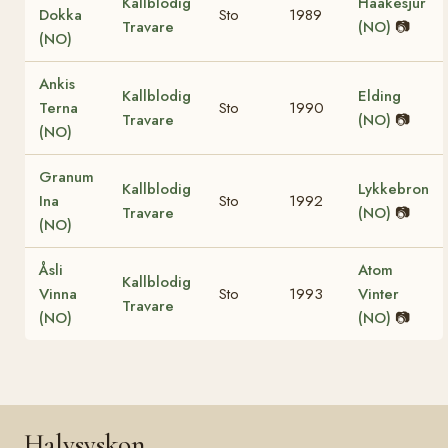
Kallblodig
Haakesjur
Dokka
Sto
1989
Travare
(NO)
📷
(NO)
Ankis
Kallblodig
Elding
Terna
Sto
1990
Travare
(NO)
📷
(NO)
Granum
Kallblodig
Lykkebron
Ina
Sto
1992
Travare
(NO)
📷
(NO)
Åsli
Atom
Kallblodig
Vinna
Sto
1993
Vinter
Travare
(NO)
(NO)
📷
Halvsyskon