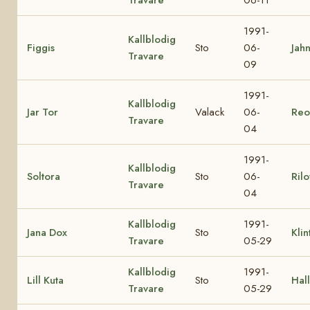
1991-
Kallblodig
Figgis
Sto
06-
Jah
Travare
09
1991-
Kallblodig
Jar Tor
Valack
06-
Reo
Travare
04
1991-
Kallblodig
Soltora
Sto
06-
Ril
Travare
04
Kallblodig
1991-
Jana Dox
Sto
Kli
Travare
05-29
Kallblodig
1991-
Lill Kuta
Sto
Hall
Travare
05-29