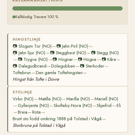
RASSAMMANSÄTTNING
Kallblodig Travare 100 %
HINGSTLINJE
📷
Slogum Tor (NO)
📷
Jahn Piril (NO)
—
—
📷
Jahn Sjur (NO)
📷
Steggbest (NO)
📷
Stegg (NO)
—
—
📷
Trygve (NO)
📷
Högnar
📷
Högne
📷
Kåre
—
—
—
—
—
📷
Dalegudbrand
Dölegubben
📷
Sterkoder
—
—
—
Toftebrun
Den gamle Toftehingsten
—
—
Hingst från Tofte i Dovre
STOLINJE
Virko (NO)
Matilla (NO)
Marilla (NO)
Mariell (NO)
—
—
—
Gyllerjenta (NO)
Skofteby-Nora (NO)
Skjeifrid
Eli
—
—
—
—
Breia
Rota
—
—
—
Brunt sto född omkring 1888 på Tolstad i Vågå
—
Storbruna på Tolstad i Vågå