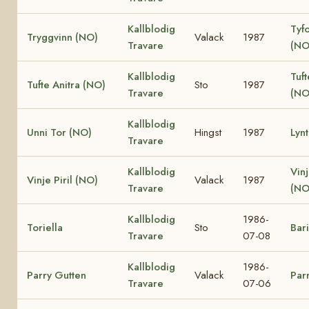
Kallblodig
Tyfo
Tryggvinn (NO)
Valack
1987
Travare
(NO
Kallblodig
Tuf
Tufte Anitra (NO)
Sto
1987
Travare
(NO
Kallblodig
Unni Tor (NO)
Hingst
1987
Lyn
Travare
Kallblodig
Vin
Vinje Piril (NO)
Valack
1987
Travare
(NO
Kallblodig
1986-
Toriella
Sto
Bari
Travare
07-08
Kallblodig
1986-
Parry Gutten
Valack
Parr
Travare
07-06