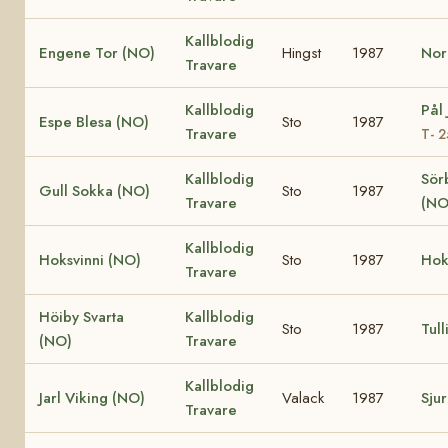
Kallblodig
Engene Tor (NO)
Hingst
1987
Nor
Travare
Kallblodig
Pål
Espe Blesa (NO)
Sto
1987
Travare
T- 
Kallblodig
Sör
Gull Sokka (NO)
Sto
1987
Travare
(NO
Kallblodig
Hoksvinni (NO)
Sto
1987
Hok
Travare
Höiby Svarta
Kallblodig
Sto
1987
Tul
(NO)
Travare
Kallblodig
Jarl Viking (NO)
Valack
1987
Sju
Travare