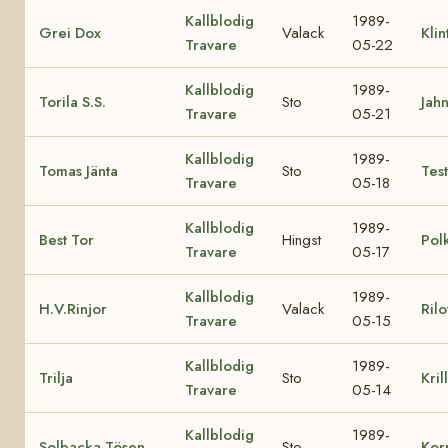
Kallblodig
1989-
Grei Dox
Valack
Kli
Travare
05-22
Kallblodig
1989-
Torila S.S.
Sto
Jahn
Travare
05-21
Kallblodig
1989-
Tomas Jänta
Sto
Tes
Travare
05-18
Kallblodig
1989-
Best Tor
Hingst
Pol
Travare
05-17
Kallblodig
1989-
H.V.Rinjor
Valack
Ril
Travare
05-15
Kallblodig
1989-
Trilja
Sto
Kril
Travare
05-14
Kallblodig
1989-
Solbacka Tösen
Sto
Kor