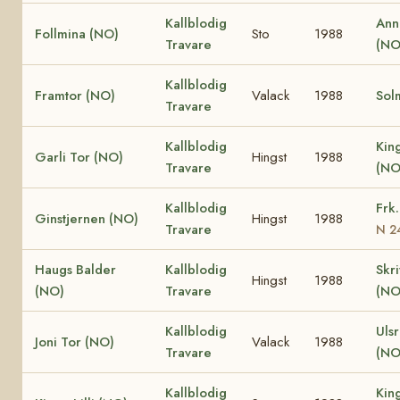
Kallblodig
Ann
Follmina (NO)
Sto
1988
Travare
(N
Kallblodig
Framtor (NO)
Valack
1988
Sol
Travare
Kallblodig
Kin
Garli Tor (NO)
Hingst
1988
Travare
(N
Kallblodig
Frk
Ginstjernen (NO)
Hingst
1988
Travare
N 2
Haugs Balder
Kallblodig
Skr
Hingst
1988
(NO)
Travare
(NO
Kallblodig
Ulsr
Joni Tor (NO)
Valack
1988
Travare
(NO
Kallblodig
Kin