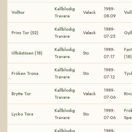
Kallblodig
1989-
Volltor
Valack
Voll
Travare
08-09
Kallblodig
1989-
Prins Tor (52)
Valack
Gyll
Travare
07-25
Kallblodig
1989-
Far
Ulfsåstösen (18)
Sto
Travare
07-17
(18)
Kallblodig
1989-
Fröken Trona
Sto
Tyc
Travare
07-12
Kallblodig
1989-
Brytte Tor
Valack
Rivi
Travare
07-06
Kallblodig
1989-
Frö
Lycko Tora
Sto
Travare
07-06
Spe
Kallblodig
1989-