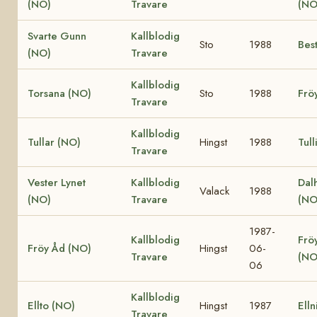
(NO)
Travare
(N
Svarte Gunn
Kallblodig
Sto
1988
Bes
(NO)
Travare
Kallblodig
Torsana (NO)
Sto
1988
Frö
Travare
Kallblodig
Tullar (NO)
Hingst
1988
Tull
Travare
Vester Lynet
Kallblodig
Dal
Valack
1988
(NO)
Travare
(NO
1987-
Kallblodig
Fröy
Fröy Åd (NO)
Hingst
06-
Travare
(NO
06
Kallblodig
Ellto (NO)
Hingst
1987
Ell
Travare