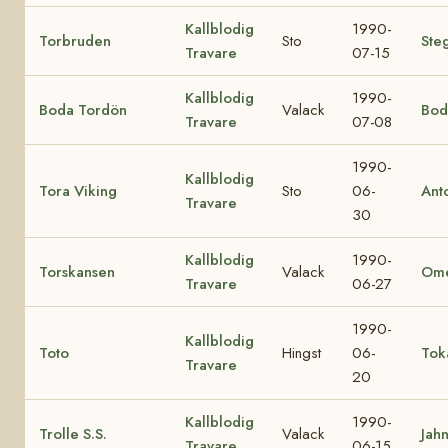
Kallblodig
1990-
Torbruden
Sto
Ste
Travare
07-15
Kallblodig
1990-
Boda Tordön
Valack
Bod
Travare
07-08
1990-
Kallblodig
Tora Viking
Sto
06-
Ant
Travare
30
Kallblodig
1990-
Torskansen
Valack
Ome
Travare
06-27
1990-
Kallblodig
Toto
Hingst
06-
Tok
Travare
20
Kallblodig
1990-
Trolle S.S.
Valack
Jahn
Travare
06-15