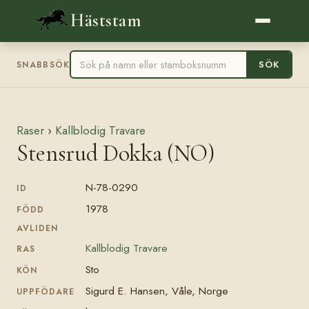
Häststam
SÖK
SNABBSÖK
Raser
›
Kallblodig Travare
Stensrud Dokka (NO)
N-78-0290
ID
1978
FÖDD
AVLIDEN
Kallblodig Travare
RAS
Sto
KÖN
Sigurd E. Hansen, Våle, Norge
UPPFÖDARE