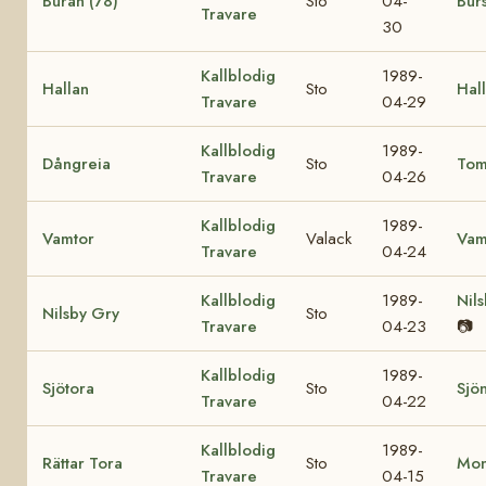
Buran (78)
Sto
04-
Burs
Travare
30
Kallblodig
1989-
Hallan
Sto
Hall
Travare
04-29
Kallblodig
1989-
Dångreia
Sto
Tom
Travare
04-26
Kallblodig
1989-
Vamtor
Valack
Vam
Travare
04-24
Kallblodig
1989-
Nil
Nilsby Gry
Sto
Travare
04-23
📷
Kallblodig
1989-
Sjötora
Sto
Sjö
Travare
04-22
Kallblodig
1989-
Rättar Tora
Sto
Mon
Travare
04-15