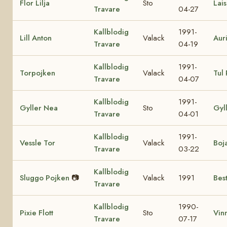
Flor Lilja
Sto
Lai
Travare
04-27
Kallblodig
1991-
Lill Anton
Valack
Aur
Travare
04-19
Kallblodig
1991-
Torpojken
Valack
Tul 
Travare
04-07
Kallblodig
1991-
Gyller Nea
Sto
Gyl
Travare
04-01
Kallblodig
1991-
Vessle Tor
Valack
Boj
Travare
03-22
Kallblodig
Sluggo Pojken
📷
Valack
1991
Bes
Travare
Kallblodig
1990-
Pixie Flott
Sto
Vinn
Travare
07-17