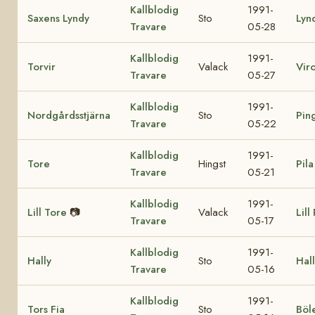
Kallblodig
1991-
Saxens Lyndy
Sto
Lyn
Travare
05-28
Kallblodig
1991-
Torvir
Valack
Vir
Travare
05-27
Kallblodig
1991-
Nordgårdsstjärna
Sto
Pin
Travare
05-22
Kallblodig
1991-
Tore
Hingst
Pila
Travare
05-21
Kallblodig
1991-
Lill Tore
📷
Valack
Lill
Travare
05-17
Kallblodig
1991-
Hally
Sto
Hall
Travare
05-16
Kallblodig
1991-
Tors Fia
Sto
Böl