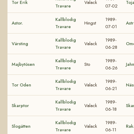
Tor Erik
Valack
Toj
Travare
07-02
Kallblodig
1989-
Astor.
Hingst
Astr
Travare
07-01
Kallblodig
1989-
Värsting
Valack
Ome
Travare
06-28
Kallblodig
1989-
Majbytösen
Sto
Jah
Travare
06-26
Kallblodig
1989-
Tor Oden
Valack
Näs
Travare
06-21
Kallblodig
1989-
Skarptor
Valack
Ska
Travare
06-18
Kallblodig
1989-
Slogätten
Valack
Rak
Travare
06-11