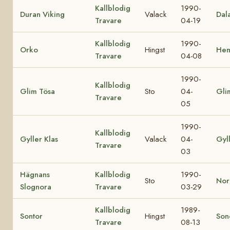
Kallblodig
1990-
Duran Viking
Valack
Dal
Travare
04-19
Kallblodig
1990-
Orko
Hingst
Hem
Travare
04-08
1990-
Kallblodig
Glim Tösa
Sto
04-
Gli
Travare
05
1990-
Kallblodig
Gyller Klas
Valack
04-
Gyl
Travare
03
Hägnans
Kallblodig
1990-
Sto
Nor
Slognora
Travare
03-29
Kallblodig
1989-
Sontor
Hingst
Son
Travare
08-13