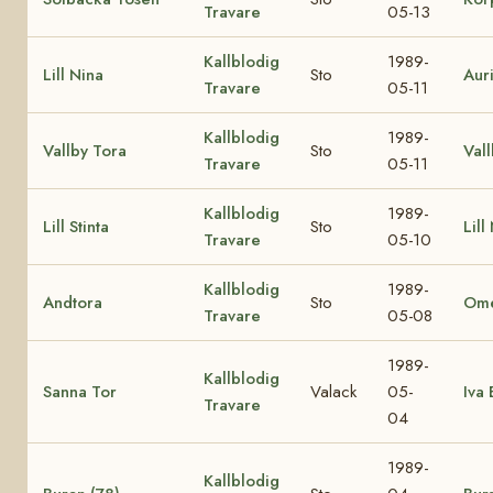
Travare
05-13
Kallblodig
1989-
Lill Nina
Sto
Aur
Travare
05-11
Kallblodig
1989-
Vallby Tora
Sto
Val
Travare
05-11
Kallblodig
1989-
Lill Stinta
Sto
Lill
Travare
05-10
Kallblodig
1989-
Andtora
Sto
Ome
Travare
05-08
1989-
Kallblodig
Sanna Tor
Valack
05-
Iva
Travare
04
1989-
Kallblodig