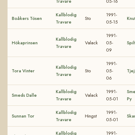
Travare
05-16
Kallblodig
1991-
Boåkers Tösen
Sto
Knut
Travare
05-15
1991-
Kallblodig
Hökaprinsen
Valack
05-
Spil
Travare
09
1991-
Kallblodig
Tora Vinter
Sto
05-
Tjej
Travare
06
Kallblodig
1991-
Sme
Smeds Dalle
Valack
Travare
05-01
Py
Kallblodig
1991-
Sunnan Tor
Hingst
Ska
Travare
05-01
Kallblodig
1991-