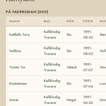
PÅ FADERSIDAN (200)
NAMN
RAS
KÖN
FÖDD
MO
Kallblodig
1991-
Kattfalls Tora
Sto
Stei
Travare
08-30
Kallblodig
1991-
Volltina
Sto
Voll
Travare
08-02
Kallblodig
1991-
Tomte Tor
Valack
Ome
Travare
07-07
Kallblodig
1991-
Kinstatösen
Sto
Lun
Travare
07-04
Kallblodig
1991-
Unnar
Hingst
Unn
Travare
06-26