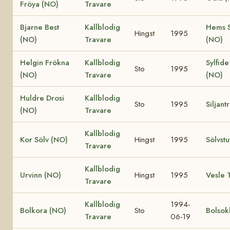
Fröya (NO)
Travare
Bjarne Best
Kallblodig
Hems S
Hingst
1995
(NO)
Travare
(NO)
Helgin Frökna
Kallblodig
Sylfide
Sto
1995
(NO)
Travare
(NO)
Huldre Drosi
Kallblodig
Sto
1995
Siljant
(NO)
Travare
Kallblodig
Kor Sölv (NO)
Hingst
1995
Sölvstu
Travare
Kallblodig
Urvinn (NO)
Hingst
1995
Vesle 
Travare
Kallblodig
1994-
Bolkora (NO)
Sto
Bolsok
Travare
06-19