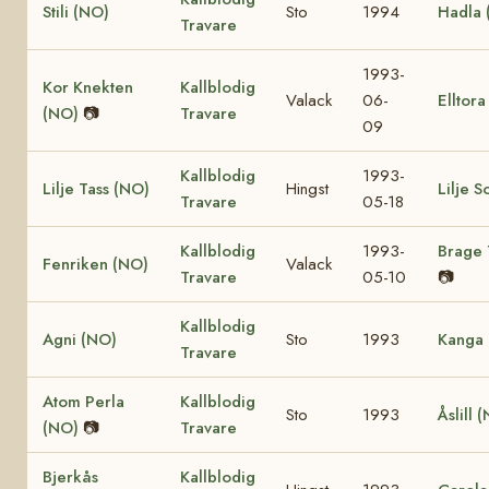
Stili (NO)
Sto
1994
Hadla 
Travare
1993-
Kor Knekten
Kallblodig
Valack
06-
Elltor
(NO)
📷
Travare
09
Kallblodig
1993-
Lilje Tass (NO)
Hingst
Lilje S
Travare
05-18
Kallblodig
1993-
Brage 
Fenriken (NO)
Valack
Travare
05-10
📷
Kallblodig
Agni (NO)
Sto
1993
Kanga
Travare
Atom Perla
Kallblodig
Sto
1993
Åslill 
(NO)
📷
Travare
Bjerkås
Kallblodig