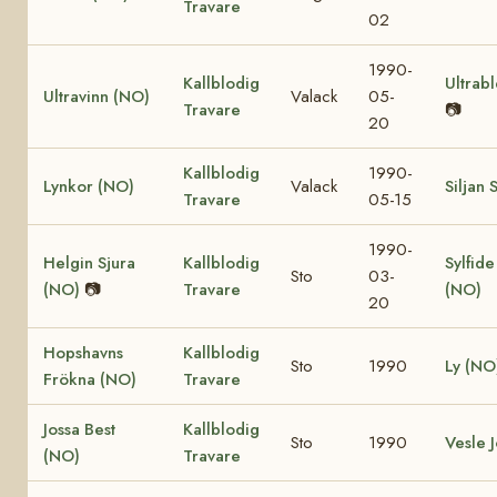
Travare
02
1990-
Kallblodig
Ultrab
Ultravinn (NO)
Valack
05-
Travare
📷
20
Kallblodig
1990-
Lynkor (NO)
Valack
Siljan 
Travare
05-15
1990-
Helgin Sjura
Kallblodig
Sylfide
Sto
03-
(NO)
📷
Travare
(NO)
20
Hopshavns
Kallblodig
Sto
1990
Ly (NO
Frökna (NO)
Travare
Jossa Best
Kallblodig
Sto
1990
Vesle 
(NO)
Travare