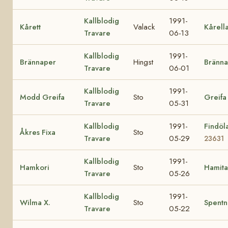
Kallblodig
1991-
Kårett
Valack
Kårell
Travare
06-13
Kallblodig
1991-
Brännaper
Hingst
Bränna
Travare
06-01
Kallblodig
1991-
Modd Greifa
Sto
Greifa
Travare
05-31
Kallblodig
1991-
Findöl
Åkres Fixa
Sto
Travare
05-29
23631
Kallblodig
1991-
Hamkori
Sto
Hamita
Travare
05-26
Kallblodig
1991-
Wilma X.
Sto
Spentn
Travare
05-22