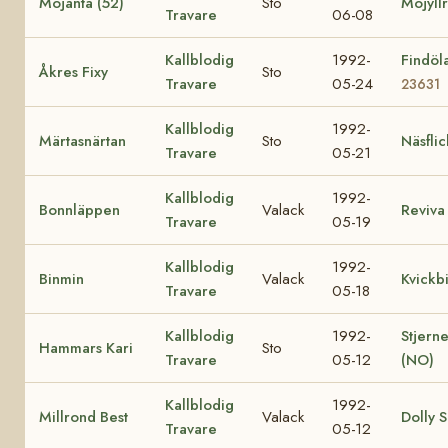
Mojänta (52)
Sto
Mojyllr
Travare
06-08
Kallblodig
1992-
Findöl
Åkres Fixy
Sto
Travare
05-24
23631
Kallblodig
1992-
Märtasnärtan
Sto
Näsfli
Travare
05-21
Kallblodig
1992-
Bonnläppen
Valack
Reviva
Travare
05-19
Kallblodig
1992-
Binmin
Valack
Kvickb
Travare
05-18
Kallblodig
1992-
Stjern
Hammars Kari
Sto
Travare
05-12
(NO)
Kallblodig
1992-
Millrond Best
Valack
Dolly S
Travare
05-12