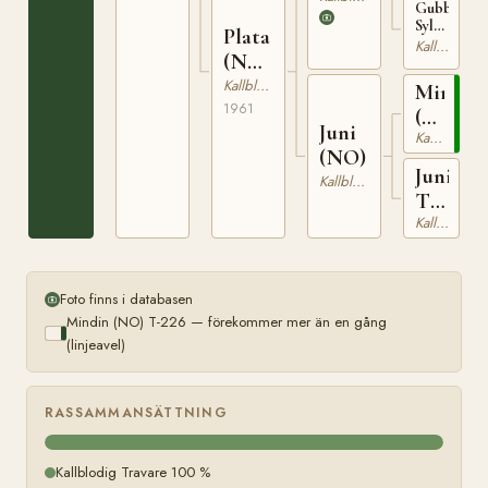
Gubben
NT 45
Sylfiden
Plata
(NO)
Kallblodig Travare
(NO)
T-
254
T-
Kallblodig Travare
Mindin
22405
1961
(NO)
Juni
Kallblodig Travare
T-
(NO)
226
Juni-
Kallblodig Travare
Tora
Kallblodig Travare
(NO)
Foto finns i databasen
Mindin (NO) T-226 — förekommer mer än en gång
(linjeavel)
RASSAMMANSÄTTNING
Kallblodig Travare 100 %