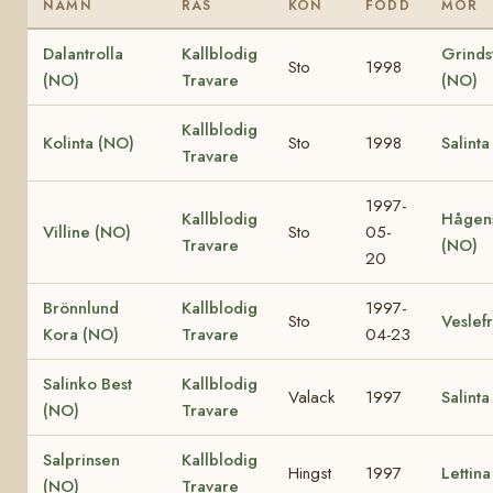
NAMN
RAS
KÖN
FÖDD
MOR
Dalantrolla
Kallblodig
Grinds
Sto
1998
(NO)
Travare
(NO)
Kallblodig
Kolinta (NO)
Sto
1998
Salint
Travare
1997-
Kallblodig
Hågens
Villine (NO)
Sto
05-
Travare
(NO)
20
Brönnlund
Kallblodig
1997-
Sto
Veslef
Kora (NO)
Travare
04-23
Salinko Best
Kallblodig
Valack
1997
Salint
(NO)
Travare
Salprinsen
Kallblodig
Hingst
1997
Lettin
(NO)
Travare