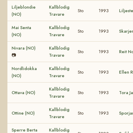
Liljeblondie
Kallblodig
Sto
1993
Liljest
(NO)
Travare
Mai Senta
Kallblodig
Sto
1993
Skarje
(NO)
Travare
Nivara (NO)
Kallblodig
Sto
1993
Reit N
📷
Travare
Nordlidokka
Kallblodig
Sto
1993
Ellen 
(NO)
Travare
Kallblodig
Ottava (NO)
Sto
1993
Tora J
Travare
Kallblodig
Ottine (NO)
Sto
1993
Sporja
Travare
Sperre Berta
Kallblodig