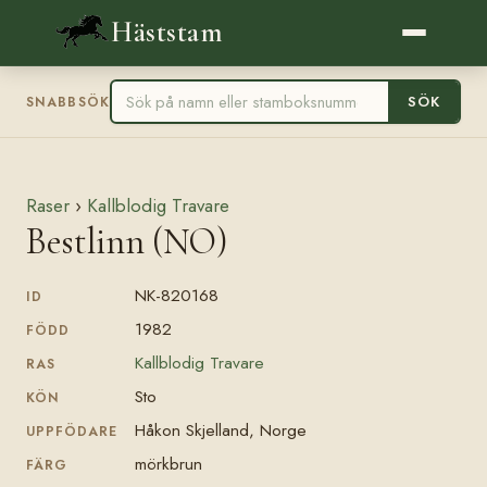
Häststam
SÖK
SNABBSÖK
Raser
›
Kallblodig Travare
Bestlinn (NO)
NK-820168
ID
1982
FÖDD
Kallblodig Travare
RAS
Sto
KÖN
Håkon Skjelland, Norge
UPPFÖDARE
mörkbrun
FÄRG