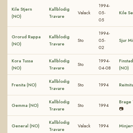
1994-
Kile Stjern
Kallblodig
Valack
05-
Kile S
(NO)
Travare
05
1994-
Grorud Rappa
Kallblodig
Sto
05-
Sjur Mi
(NO)
Travare
02
Kora Tussa
Kallblodig
1994-
Finstad
Sto
(NO)
Travare
04-08
(NO)
Kallblodig
Frenita (NO)
Sto
1994
Reitnit
Travare
Kallblodig
Brage 
Gemma (NO)
Sto
1994
Travare
📷
Kallblodig
General (NO)
Valack
1994
Minjer
Travare