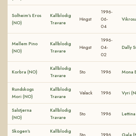
1996-
Solheim's Eros
Kallblodig
Hingst
06-
Vikros
(NO)
Travare
04
1996-
Mellem Pino
Kallblodig
Hingst
04-
Dally 
(NO)
Travare
02
Kallblodig
Korbra (NO)
Sto
1996
Mona 
Travare
Rundskogs
Kallblodig
Valack
1996
Vyri (
Mori (NO)
Travare
Salstjerna
Kallblodig
Sto
1996
Lettin
(NO)
Travare
Skogen's
Kallblodig
Sto
1996
Gala (