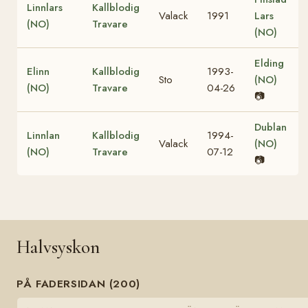
Linnlars
Kallblodig
Valack
1991
Lars
(NO)
Travare
(NO)
Elding
Elinn
Kallblodig
1993-
Sto
(NO)
(NO)
Travare
04-26
📷
Dublan
Linnlan
Kallblodig
1994-
Valack
(NO)
(NO)
Travare
07-12
📷
Halvsyskon
PÅ FADERSIDAN (200)