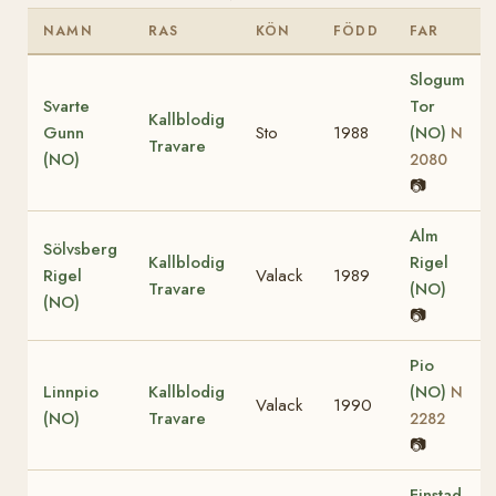
NAMN
RAS
KÖN
FÖDD
FAR
Slogum
Svarte
Tor
Kallblodig
Gunn
Sto
1988
(NO)
N
Travare
(NO)
2080
📷
Alm
Sölvsberg
Kallblodig
Rigel
Rigel
Valack
1989
Travare
(NO)
(NO)
📷
Pio
Linnpio
Kallblodig
(NO)
N
Valack
1990
(NO)
Travare
2282
📷
Finstad