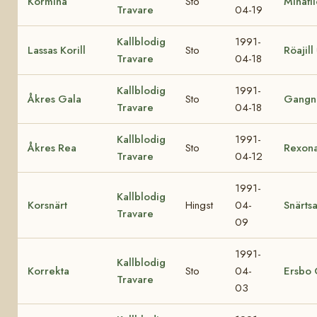
Kormina
Sto
Minafl
Travare
04-19
Kallblodig
1991-
Lassas Korill
Sto
Röajill
Travare
04-18
Kallblodig
1991-
Åkres Gala
Sto
Gangn
Travare
04-18
Kallblodig
1991-
Åkres Rea
Sto
Rexon
Travare
04-12
1991-
Kallblodig
Korsnärt
Hingst
04-
Snärts
Travare
09
1991-
Kallblodig
Korrekta
Sto
04-
Ersbo 
Travare
03