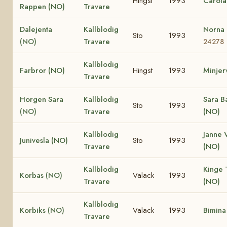
Hingst
1993
Carola
Rappen (NO)
Travare
Dalejenta
Kallblodig
Norna
Sto
1993
(NO)
Travare
24278
Kallblodig
Farbror (NO)
Hingst
1993
Minjer
Travare
Horgen Sara
Kallblodig
Sara B
Sto
1993
(NO)
Travare
(NO)
Kallblodig
Janne 
Junivesla (NO)
Sto
1993
Travare
(NO)
Kallblodig
Kinge 
Korbas (NO)
Valack
1993
Travare
(NO)
Kallblodig
Korbiks (NO)
Valack
1993
Bimina
Travare