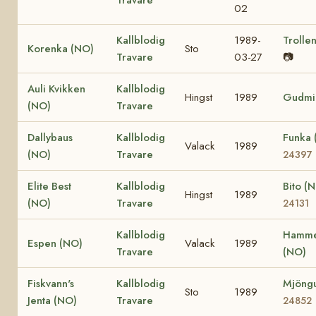
02
Kallblodig
1989-
Trolle
Korenka (NO)
Sto
Travare
03-27
📷
Auli Kvikken
Kallblodig
Hingst
1989
Gudmi
(NO)
Travare
Dallybaus
Kallblodig
Funka
Valack
1989
(NO)
Travare
24397
Elite Best
Kallblodig
Bito (
Hingst
1989
(NO)
Travare
24131
Kallblodig
Hamme
Espen (NO)
Valack
1989
Travare
(NO)
Fiskvann's
Kallblodig
Mjöngu
Sto
1989
Jenta (NO)
Travare
24852