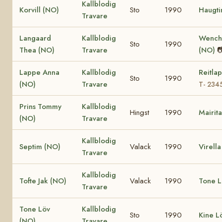
Kallblodig
Korvill (NO)
Sto
1990
Haugti
Travare
Langaard
Kallblodig
Wenche
Sto
1990
Thea (NO)
Travare
(NO)

Lappe Anna
Kallblodig
Reitla
Sto
1990
(NO)
Travare
T- 234
Prins Tommy
Kallblodig
Hingst
1990
Mairit
(NO)
Travare
Kallblodig
Septim (NO)
Valack
1990
Virell
Travare
Kallblodig
Tofte Jak (NO)
Valack
1990
Tone L
Travare
Tone Löv
Kallblodig
Sto
1990
Kine L
(NO)
Travare