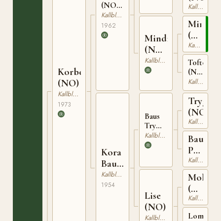
(NO)
Kallblodig Travare
N 1934
Kallblodig Travare
Mindin
1962
(NO)
Mindi
Kallblodig Travare
T-
(NO)
226
T-
Kallblodig Travare
Toftestje
Korbest
1709
(NO)
T-
(NO)
Kallblodig Travare
940
Kallblodig Travare
Trygval
1973
(NO)
Baus
Kallblodig Travare
Tryggsön
(NO)
Kallblodig Travare
Baus
T-207
Prinsa
Kora
Kallblodig Travare
(NO)
Bausson
(NO)
Kallblodig Travare
Molvin
1954
(NO)
Lise
Kallblodig Travare
T-
(NO)
191
Lomsjent
Kallblodig Travare