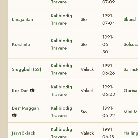
Travare
07-09
Kallblodig
1991-
Linajäntan
Sto
Skansl
Travare
07-04
1991-
Kallblodig
Korstinta
Sto
06-
Solses
Travare
30
Kallblodig
1991-
Steggbult (52)
Valack
Sarins
Travare
06-26
Kallblodig
1991-
Kor Dan
📷
Valack
Gurisa
Travare
06-23
Best Maggan
Kallblodig
1991-
Sto
Mini 
📷
Travare
06-22
Kallblodig
1991-
Järvsöklack
Valack
Hallin
Travare
06-18