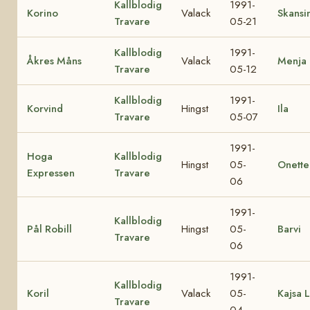
Kallblodig
1991-
Korino
Valack
Skansi
Travare
05-21
Kallblodig
1991-
Åkres Måns
Valack
Menja 
Travare
05-12
Kallblodig
1991-
Korvind
Hingst
Ila
Travare
05-07
1991-
Hoga
Kallblodig
Hingst
05-
Onette
Expressen
Travare
06
1991-
Kallblodig
Pål Robill
Hingst
05-
Barvi
Travare
06
1991-
Kallblodig
Koril
Valack
05-
Kajsa L
Travare
04