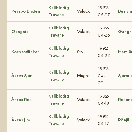
Kallblodig
1992-
Persbo Blixten
Valack
Bestvi
Travare
05-07
Kallblodig
1992-
Gangnic
Valack
Gangn
Travare
04-26
Kallblodig
1992-
Korbestflickan
Sto
Hemjä
Travare
04-22
1992-
Kallblodig
Åkres Sjur
Hingst
04-
Sjurmi
Travare
20
Kallblodig
1992-
Åkres Rex
Valack
Rexon
Travare
04-18
Kallblodig
1992-
Åkres Jim
Valack
Röajill
Travare
04-17