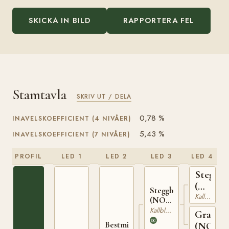
SKICKA IN BILD
RAPPORTERA FEL
Stamtavla
SKRIV UT / DELA
0,78 %
INAVELSKOEFFICIENT (4 NIVÅER)
5,43 %
INAVELSKOEFFICIENT (7 NIVÅER)
PROFIL
LED 1
LED 2
LED 3
LED 4
Stegg
(NO)
Steggbest
Kallblodig Travare
T-
(NO)
169
T-233
Kallblodig Travare
Grasiös
Bestmin
(NO)