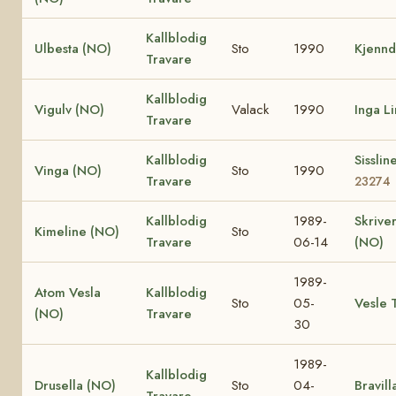
Kallblodig
Ulbesta (NO)
Sto
1990
Kjennd
Travare
Kallblodig
Vigulv (NO)
Valack
1990
Inga L
Travare
Kallblodig
Sissli
Vinga (NO)
Sto
1990
Travare
23274
Kallblodig
1989-
Skrive
Kimeline (NO)
Sto
Travare
06-14
(NO)
1989-
Atom Vesla
Kallblodig
Sto
05-
Vesle 
(NO)
Travare
30
1989-
Kallblodig
Drusella (NO)
Sto
04-
Bravill
Travare