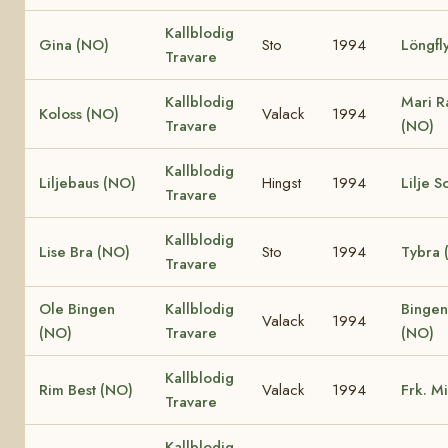
Kallblodig
Gina (NO)
Sto
1994
Löngfl
Travare
Kallblodig
Mari R
Koloss (NO)
Valack
1994
Travare
(NO)
Kallblodig
Liljebaus (NO)
Hingst
1994
Lilje S
Travare
Kallblodig
Lise Bra (NO)
Sto
1994
Tybra 
Travare
Ole Bingen
Kallblodig
Bingen
Valack
1994
(NO)
Travare
(NO)
Kallblodig
Rim Best (NO)
Valack
1994
Frk. M
Travare
Kallblodig