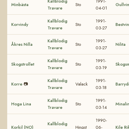
Kallblodig
1991-
Minbästa
Sto
Gullvi
Travare
04-01
Kallblodig
1991-
Korvindy
Sto
Bestvi
Travare
03-27
Kallblodig
1991-
Åkres Nilla
Sto
Nilita
Travare
03-27
Kallblodig
1991-
Skogstrollet
Sto
Skogs
Travare
03-19
Kallblodig
1991-
Korre
📷
Valack
Barryd
Travare
03-18
Kallblodig
1991-
Hoga Lina
Sto
Minali
Travare
03-14
1990-
Kallblodig
Korkil (NO)
Hingst
06-
Kile R