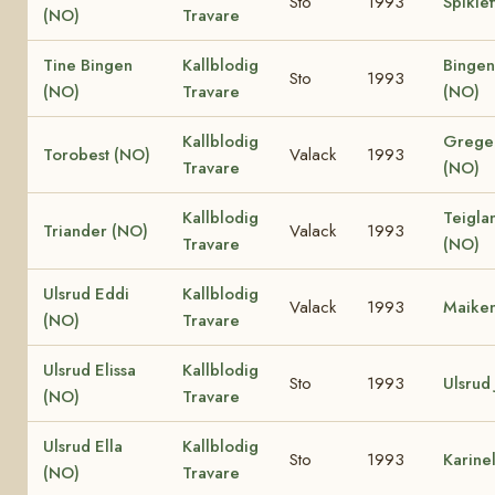
Sto
1993
Spiklet
(NO)
Travare
Tine Bingen
Kallblodig
Bingen
Sto
1993
(NO)
Travare
(NO)
Kallblodig
Greger
Torobest (NO)
Valack
1993
Travare
(NO)
Kallblodig
Teigla
Triander (NO)
Valack
1993
Travare
(NO)
Ulsrud Eddi
Kallblodig
Valack
1993
Maike
(NO)
Travare
Ulsrud Elissa
Kallblodig
Sto
1993
Ulsrud
(NO)
Travare
Ulsrud Ella
Kallblodig
Sto
1993
Karine
(NO)
Travare