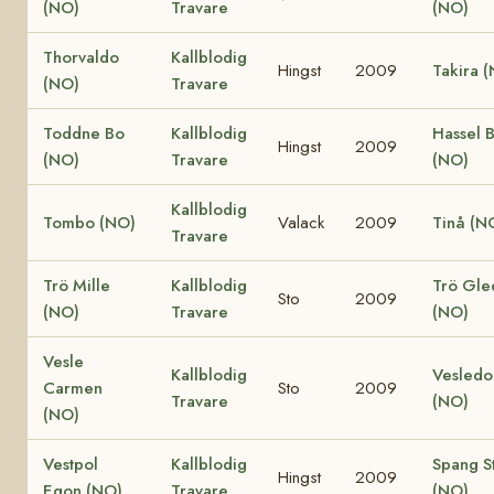
(NO)
Travare
(NO)
Thorvaldo
Kallblodig
Hingst
2009
Takira 
(NO)
Travare
Toddne Bo
Kallblodig
Hassel 
Hingst
2009
(NO)
Travare
(NO)
Kallblodig
Tombo (NO)
Valack
2009
Tinå (N
Travare
Trö Mille
Kallblodig
Trö Gle
Sto
2009
(NO)
Travare
(NO)
Vesle
Kallblodig
Vesledol
Carmen
Sto
2009
Travare
(NO)
(NO)
Vestpol
Kallblodig
Spang S
Hingst
2009
Egon (NO)
Travare
(NO)