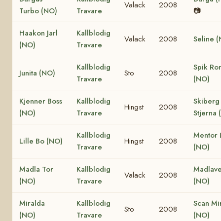
Valack
2008
Turbo (NO)
Travare
📷
Haakon Jarl
Kallblodig
Valack
2008
Seline 
(NO)
Travare
Kallblodig
Spik Ro
Junita (NO)
Sto
2008
Travare
(NO)
Kjenner Boss
Kallblodig
Skiberg
Hingst
2008
(NO)
Travare
Stjerna 
Kallblodig
Mentor L
Lille Bo (NO)
Hingst
2008
Travare
(NO)
Madla Tor
Kallblodig
Madlave
Valack
2008
(NO)
Travare
(NO)
Miralda
Kallblodig
Scan Mi
Sto
2008
(NO)
Travare
(NO)