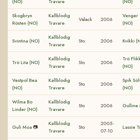
(NO)
Travare
(NO)
Skogbryn
Kallblodig
Venger 
Valack
2006
Rösten (NO)
Travare
(NO)
Kallblodig
Svintina (NO)
Sto
2006
Kvikki (
Travare
Kallblodig
Trö Flik
Trö Lita (NO)
Sto
2006
Travare
(NO)
Vestpol Bea
Kallblodig
Spik Söl
Sto
2006
(NO)
Travare
(NO)
Wilma Bo
Kallblodig
Sto
2006
Gulline
Linder (NO)
Travare
Kallblodig
2005-
Guli Moa
📷
Sto
Lassie T
Travare
07-10