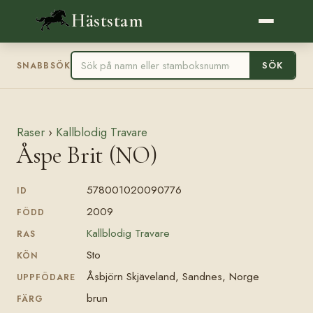
Häststam
SÖK
SNABBSÖK
Raser
›
Kallblodig Travare
Åspe Brit (NO)
578001020090776
ID
2009
FÖDD
Kallblodig Travare
RAS
Sto
KÖN
Åsbjörn Skjäveland, Sandnes, Norge
UPPFÖDARE
brun
FÄRG