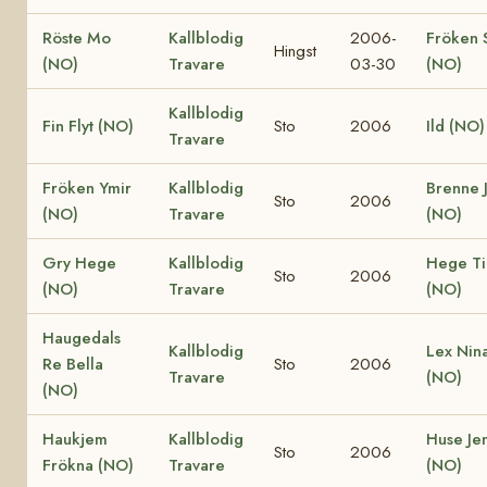
Röste Mo
Kallblodig
2006-
Fröken 
Hingst
(NO)
Travare
03-30
(NO)
Kallblodig
Fin Flyt (NO)
Sto
2006
Ild (NO)
Travare
Fröken Ymir
Kallblodig
Brenne 
Sto
2006
(NO)
Travare
(NO)
Gry Hege
Kallblodig
Hege Ti
Sto
2006
(NO)
Travare
(NO)
Haugedals
Kallblodig
Lex Nin
Re Bella
Sto
2006
Travare
(NO)
(NO)
Haukjem
Kallblodig
Huse Je
Sto
2006
Frökna (NO)
Travare
(NO)