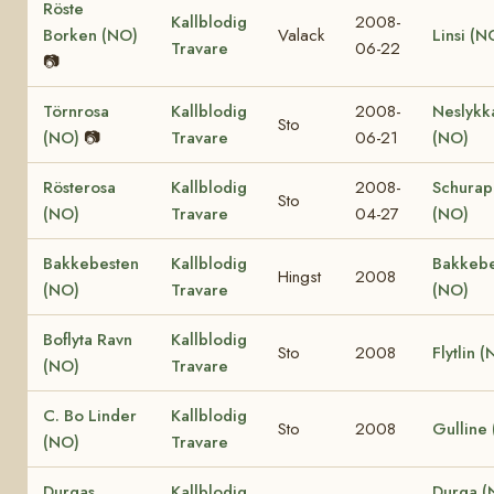
Röste
Kallblodig
2008-
Borken (NO)
Valack
Linsi (N
Travare
06-22
📷
Törnrosa
Kallblodig
2008-
Neslykk
Sto
(NO)
📷
Travare
06-21
(NO)
Rösterosa
Kallblodig
2008-
Schurap
Sto
(NO)
Travare
04-27
(NO)
Bakkebesten
Kallblodig
Bakkebe
Hingst
2008
(NO)
Travare
(NO)
Boflyta Ravn
Kallblodig
Sto
2008
Flytlin 
(NO)
Travare
C. Bo Linder
Kallblodig
Sto
2008
Gulline
(NO)
Travare
Durgas
Kallblodig
Durga (