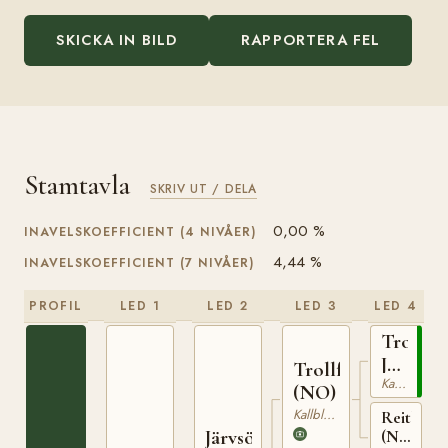
SKICKA IN BILD
RAPPORTERA FEL
Stamtavla
SKRIV UT / DELA
0,00 %
INAVELSKOEFFICIENT (4 NIVÅER)
4,44 %
INAVELSKOEFFICIENT (7 NIVÅER)
PROFIL
LED 1
LED 2
LED 3
LED 4
Troll
Jahn
Trollfaks
Kallblodig Travare
(NO)
(NO)
Kallblodig Travare
Reitlisa
Järvsöfaks
(NO)