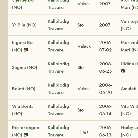
Valack
2007
(NO)
Travare
Mari (N
Kallblodig
Vermöys
Yr Pila (NO)
Sto
2007
Travare
(NO)
Ingerö Bo
Kallblodig
2006-
Mörtved
Valack
(NO)
📷
Travare
07-02
Mari (N
Kallblodig
2006-
Uldina 
Sagina (NO)
Sto
Travare
06-25
📷
Kallblodig
2006-
Bolett (NO)
Valack
Amulett
Travare
06-20
Vita Borita
Kallblodig
2006-
Vita Vin
Sto
(NO)
Travare
06-14
(NO)
Röstekongen
Kallblodig
2006-
Höiby L
Hingst
(NO)
📷
Travare
06-13
(NO)