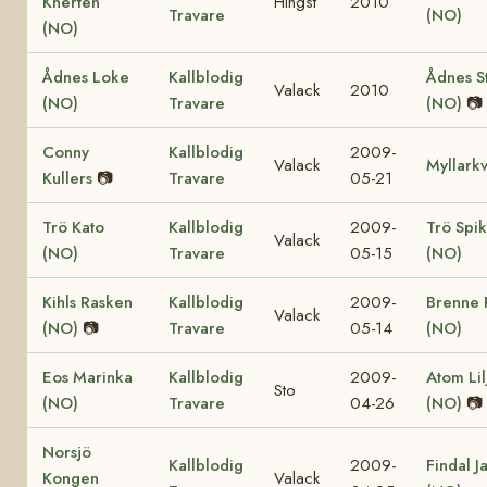
Knerten
Hingst
2010
Travare
(NO)
(NO)
Ådnes Loke
Kallblodig
Ådnes S
Valack
2010
(NO)
Travare
(NO)
📷
Conny
Kallblodig
2009-
Valack
Myllarkv
Kullers
📷
Travare
05-21
Trö Kato
Kallblodig
2009-
Trö Spi
Valack
(NO)
Travare
05-15
(NO)
Kihls Rasken
Kallblodig
2009-
Brenne 
Valack
(NO)
📷
Travare
05-14
(NO)
Eos Marinka
Kallblodig
2009-
Atom Lil
Sto
(NO)
Travare
04-26
(NO)
📷
Norsjö
Kallblodig
2009-
Findal J
Kongen
Valack