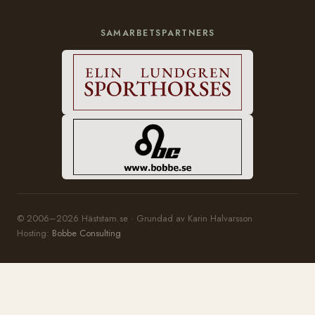
SAMARBETSPARTNERS
© 2006–2026 Häststam.se · Grundad av Karin Halvarsson
Hosting:
Bobbe Consulting