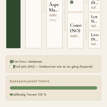
(NO)
Åspe
T-
Kallblodig Travare
May
23043
(NO)
Kallblodig Travare
Lyn
1992
Ståle
Constanse
(NO)
Kallblodig Travare
T-
(NO)
2034
Leonara
Kallblodig Travare
(NO)
T-
Kallblodig Travare
22002
Foto finns i databasen
Troll Jahn (NO) — förekommer mer än en gång (linjeavel)
RASSAMMANSÄTTNING
Kallblodig Travare 100 %