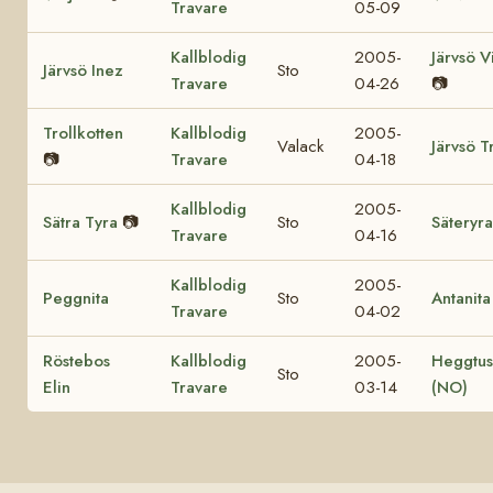
Travare
05-09
Kallblodig
2005-
Järvsö V
Järvsö Inez
Sto
Travare
04-26
📷
Trollkotten
Kallblodig
2005-
Valack
Järvsö T
📷
Travare
04-18
Kallblodig
2005-
Sätra Tyra
📷
Sto
Säteryra
Travare
04-16
Kallblodig
2005-
Peggnita
Sto
Antanita
Travare
04-02
Röstebos
Kallblodig
2005-
Heggtus
Sto
Elin
Travare
03-14
(NO)