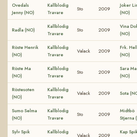
Ovedals
Kallblodig
Joker Li
Sto
2009
Jenny (NO)
Travare
(NO)
Kallblodig
Vina Do
Radla (NO)
Sto
2009
Travare
(NO)
Röste Henrik
Kallblodig
Frk. Hel
Valack
2009
(NO)
Travare
(NO)
Röste Ma
Kallblodig
Sara Ma
Sto
2009
(NO)
Travare
(NO)
Röstesoten
Kallblodig
Valack
2009
Sota (N
(NO)
Travare
Sumo Selma
Kallblodig
Midtbö
Sto
2009
(NO)
Travare
Stjerna 
Sylv Spik
Kallblodig
Kap Spi
Valack
2009