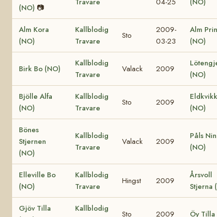
Travare
04-25
(NO)
(NO)
📷
Alm Kora
Kallblodig
2009-
Alm Pri
Sto
(NO)
Travare
03-23
(NO)
Kallblodig
Lötengj
Birk Bo (NO)
Valack
2009
Travare
(NO)
Bjölle Alfa
Kallblodig
Eldkvik
Sto
2009
(NO)
Travare
(NO)
Bönes
Kallblodig
Påls Nin
Stjernen
Valack
2009
Travare
(NO)
(NO)
Elleville Bo
Kallblodig
Årsvoll
Hingst
2009
(NO)
Travare
Stjerna 
Gjöv Tilla
Kallblodig
Sto
2009
Öy Tilla