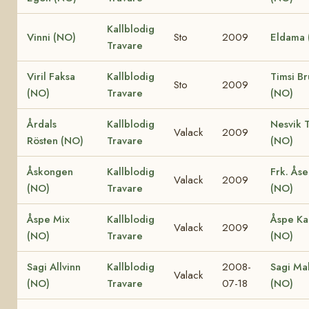
Kallblodig
Vinni (NO)
Sto
2009
Eldama 
Travare
Viril Faksa
Kallblodig
Timsi B
Sto
2009
(NO)
Travare
(NO)
Årdals
Kallblodig
Nesvik 
Valack
2009
Rösten (NO)
Travare
(NO)
Åskongen
Kallblodig
Frk. Åse
Valack
2009
(NO)
Travare
(NO)
Åspe Mix
Kallblodig
Åspe Ka
Valack
2009
(NO)
Travare
(NO)
Sagi Allvinn
Kallblodig
2008-
Sagi Mal
Valack
(NO)
Travare
07-18
(NO)