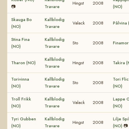
Hingst
2008
📷
Travare
(NO)
Skauga Bo
Kallblodig
Valack
2008
Pålvina
(NO)
Travare
Stina Fina
Kallblodig
Sto
2008
Finamor
(NO)
Travare
Kallblodig
Tharon (NO)
Hingst
2008
Takira 
Travare
Torivinna
Kallblodig
Tori Fli
Sto
2008
(NO)
Travare
(NO)
Troll Frikk
Kallblodig
Lappe 
Valack
2008
(NO)
Travare
(NO)
Tyri Gubben
Kallblodig
Lilje Sp
Hingst
2008
(NO)
Travare
(NO)
📷