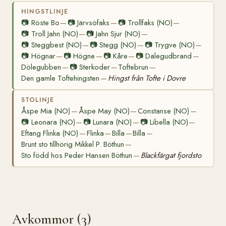
HINGSTLINJE
📷
Röste Bo
📷
Järvsöfaks
📷
Trollfaks (NO)
—
—
—
📷
Troll Jahn (NO)
📷
Jahn Sjur (NO)
—
—
📷
Steggbest (NO)
📷
Stegg (NO)
📷
Trygve (NO)
—
—
—
📷
Högnar
📷
Högne
📷
Kåre
📷
Dalegudbrand
—
—
—
—
Dölegubben
📷
Sterkoder
Toftebrun
—
—
—
Den gamle Toftehingsten
Hingst från Tofte i Dovre
—
STOLINJE
Åspe Mia (NO)
Åspe May (NO)
Constanse (NO)
—
—
—
📷
Leonara (NO)
📷
Lunara (NO)
📷
Libella (NO)
—
—
—
Eftang Flinka (NO)
Flinka
Billa
Billa
—
—
—
—
Brunt sto tillhörig Mikkel P. Böthun
—
Sto född hos Peder Hansen Böthun
Blackfärgat fjordsto
—
Avkommor (3)