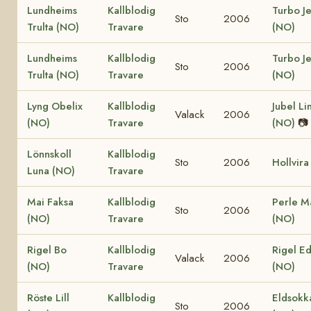
Lundheims
Kallblodig
Turbo J
Sto
2006
Trulta (NO)
Travare
(NO)
Lundheims
Kallblodig
Turbo J
Sto
2006
Trulta (NO)
Travare
(NO)
Lyng Obelix
Kallblodig
Jubel Li
Valack
2006
(NO)
Travare
(NO)
📷
Lönnskoll
Kallblodig
Sto
2006
Hollvira
Luna (NO)
Travare
Mai Faksa
Kallblodig
Perle M
Sto
2006
(NO)
Travare
(NO)
Rigel Bo
Kallblodig
Rigel E
Valack
2006
(NO)
Travare
(NO)
Röste Lill
Kallblodig
Eldsokk
Sto
2006