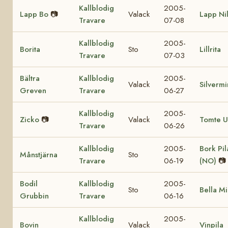
Kallblodig
2005-
Lapp Bo
📷
Valack
Lapp Ni
Travare
07-08
Kallblodig
2005-
Borita
Sto
Lillrita
Travare
07-03
Bältra
Kallblodig
2005-
Valack
Silvermi
Greven
Travare
06-27
Kallblodig
2005-
Zicko
📷
Valack
Tomte 
Travare
06-26
Kallblodig
2005-
Bork Pil
Månstjärna
Sto
Travare
06-19
(NO)
📷
Bodil
Kallblodig
2005-
Sto
Bella M
Grubbin
Travare
06-16
Kallblodig
2005-
Bovin
Valack
Vinpila