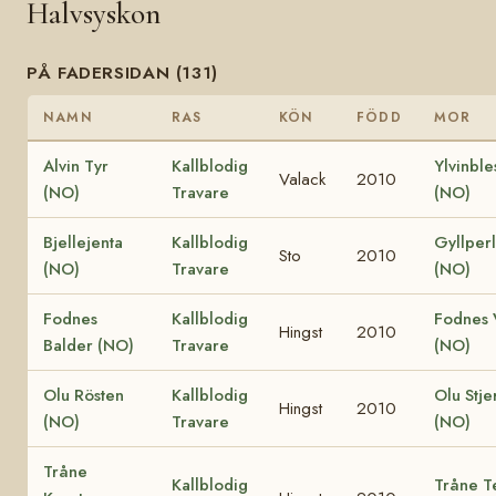
Halvsyskon
PÅ FADERSIDAN (131)
NAMN
RAS
KÖN
FÖDD
MOR
Alvin Tyr
Kallblodig
Ylvinble
Valack
2010
(NO)
Travare
(NO)
Bjellejenta
Kallblodig
Gyllper
Sto
2010
(NO)
Travare
(NO)
Fodnes
Kallblodig
Fodnes V
Hingst
2010
Balder (NO)
Travare
(NO)
Olu Rösten
Kallblodig
Olu Stje
Hingst
2010
(NO)
Travare
(NO)
Tråne
Kallblodig
Tråne T