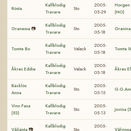
Kallblodig
2005-
Horgen 
Rösta
Sto
Travare
05-29
(NO)
Kallblodig
2005-
Granessa
📷
Sto
Granina
Travare
05-18
Kallblodig
2005-
Tomte Bo
Valack
Tomte S
Travare
05-18
Kallblodig
2005-
Åkres Eddie
Valack
Åkres El
Travare
05-18
Bäcklös
Kallblodig
2005-
Sto
G.G.Ann
Anna
Travare
05-15
Vinn Faxa
Kallblodig
2005-
Sto
Jovina (
(52)
Travare
05-13
Kallblodig
2005-
Våljänta
📷
Sto
Vålvinn