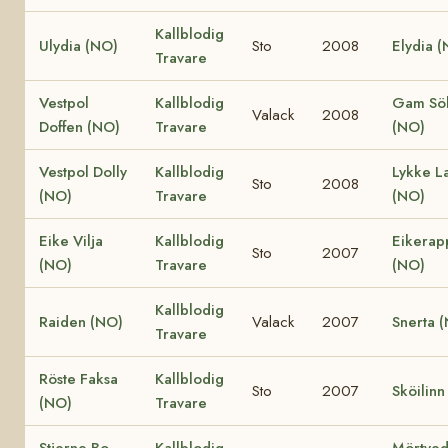
Kallblodig
Ulydia (NO)
Sto
2008
Elydia 
Travare
Vestpol
Kallblodig
Gam Söl
Valack
2008
Doffen (NO)
Travare
(NO)
Vestpol Dolly
Kallblodig
Lykke La
Sto
2008
(NO)
Travare
(NO)
Eike Vilja
Kallblodig
Eikerap
Sto
2007
(NO)
Travare
(NO)
Kallblodig
Raiden (NO)
Valack
2007
Snerta 
Travare
Röste Faksa
Kallblodig
Sto
2007
Sköilinn
(NO)
Travare
Stjerne Bo
Kallblodig
Mörtved