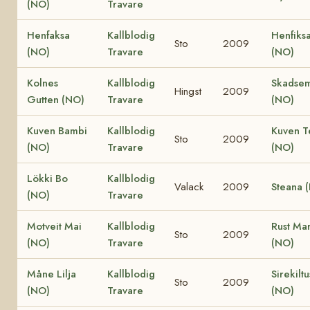
(NO)
Travare
Henfaksa
Kallblodig
Henfiks
Sto
2009
(NO)
Travare
(NO)
Kolnes
Kallblodig
Skadsem
Hingst
2009
Gutten (NO)
Travare
(NO)
Kuven Bambi
Kallblodig
Kuven T
Sto
2009
(NO)
Travare
(NO)
Lökki Bo
Kallblodig
Valack
2009
Steana 
(NO)
Travare
Motveit Mai
Kallblodig
Rust Mar
Sto
2009
(NO)
Travare
(NO)
Måne Lilja
Kallblodig
Sirekilt
Sto
2009
(NO)
Travare
(NO)