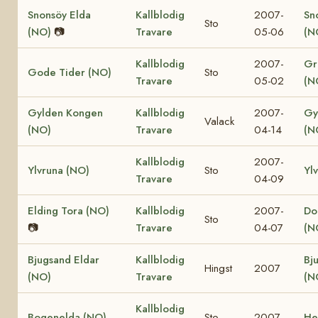
Snonsöy Elda
Kallblodig
2007-
Sn
Sto
(NO)
📷
Travare
05-06
(N
Kallblodig
2007-
Gr
Gode Tider (NO)
Sto
Travare
05-02
(N
Gylden Kongen
Kallblodig
2007-
Gy
Valack
(NO)
Travare
04-14
(N
Kallblodig
2007-
Ylvruna (NO)
Sto
Yl
Travare
04-09
Elding Tora (NO)
Kallblodig
2007-
Dol
Sto
📷
Travare
04-07
(N
Bjugsand Eldar
Kallblodig
Bj
Hingst
2007
(NO)
Travare
(N
Kallblodig
Bogenelda (NO)
Sto
2007
He