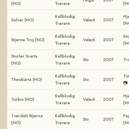
(NO)
Travare
(N
Kallblodig
Hje
Solvar (NO)
Valack
2007
Travare
(N
Kallblodig
Söy
Stjerne Troj (NO)
Valack
2007
Travare
(N
Storler Svarta
Kallblodig
Sto
2007
Tro
(NO)
Travare
Kallblodig
Ti
Theobärta (NO)
Sto
2007
Travare
📷
Kallblodig
Hj
Turbin (NO)
Valack
2007
Travare
(N
Tverdals Stjerna
Kallblodig
Fa
Sto
2007
(NO)
Travare
(N