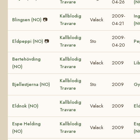
Travare
04-26
(N
Kallblodig
2009-
In
Blingsen (NO)
📷
Valack
Travare
04-21
(N
Kallblodig
2009-
Eldpeppi (NO)
📷
Sto
Pe
Travare
04-20
Bertehövding
Kallblodig
Valack
2009
Li
(NO)
Travare
Kallblodig
Bjellestjerna (NO)
Sto
2009
Gy
Travare
Kallblodig
Eldnok (NO)
Valack
2009
Eld
Travare
Espe Helding
Kallblodig
Es
Valack
2009
(NO)
Travare
(N