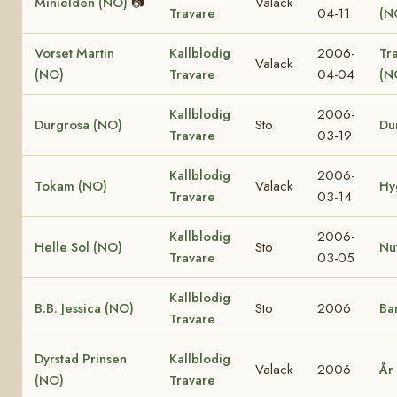
Minielden (NO)
📷
Valack
Travare
04-11
(N
Vorset Martin
Kallblodig
2006-
Tr
Valack
(NO)
Travare
04-04
(N
Kallblodig
2006-
Durgrosa (NO)
Sto
Du
Travare
03-19
Kallblodig
2006-
Tokam (NO)
Valack
Hy
Travare
03-14
Kallblodig
2006-
Helle Sol (NO)
Sto
Nu
Travare
03-05
Kallblodig
B.B. Jessica (NO)
Sto
2006
Ba
Travare
Dyrstad Prinsen
Kallblodig
Valack
2006
År
(NO)
Travare