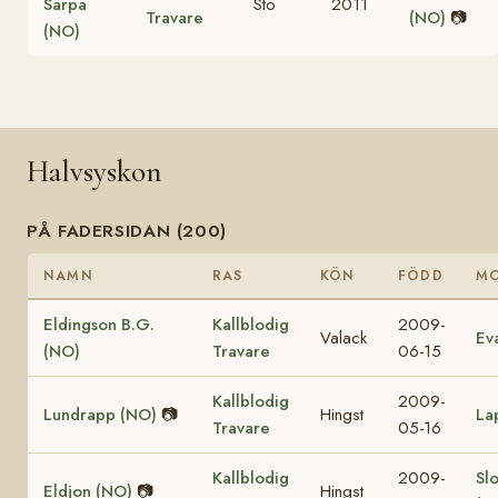
Sarpa
Sto
2011
Travare
(NO)
📷
(NO)
Halvsyskon
PÅ FADERSIDAN (200)
NAMN
RAS
KÖN
FÖDD
M
Eldingson B.G.
Kallblodig
2009-
Valack
Ev
(NO)
Travare
06-15
Kallblodig
2009-
Lundrapp (NO)
📷
Hingst
La
Travare
05-16
Kallblodig
2009-
Sl
Eldjon (NO)
📷
Hingst