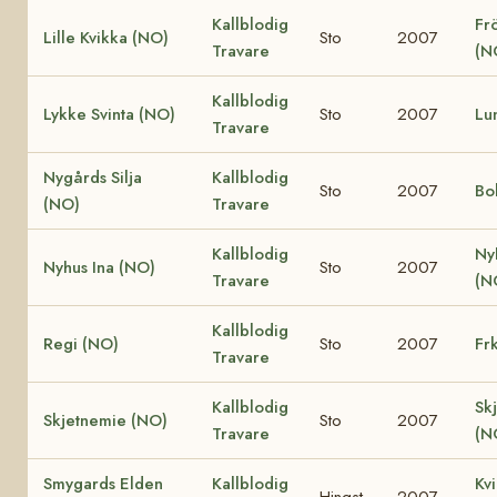
Kallblodig
Fr
Lille Kvikka (NO)
Sto
2007
Travare
(N
Kallblodig
Lykke Svinta (NO)
Sto
2007
Lu
Travare
Nygårds Silja
Kallblodig
Sto
2007
Bo
(NO)
Travare
Kallblodig
Ny
Nyhus Ina (NO)
Sto
2007
Travare
(N
Kallblodig
Regi (NO)
Sto
2007
Fr
Travare
Kallblodig
Sk
Skjetnemie (NO)
Sto
2007
Travare
(N
Smygards Elden
Kallblodig
Kv
Hingst
2007