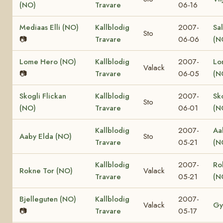
(NO)
Travare
06-16
Mediaas Elli (NO)
Kallblodig
2007-
Sa
Sto
📷
Travare
06-06
(N
Lome Hero (NO)
Kallblodig
2007-
Lo
Valack
📷
Travare
06-05
(N
Skogli Flickan
Kallblodig
2007-
Sk
Sto
(NO)
Travare
06-01
(N
Kallblodig
2007-
Aa
Aaby Elda (NO)
Sto
Travare
05-21
(N
Kallblodig
2007-
Ro
Rokne Tor (NO)
Valack
Travare
05-21
(N
Bjelleguten (NO)
Kallblodig
2007-
Valack
Gy
📷
Travare
05-17