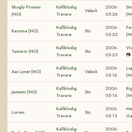
Skogly Prinsen
Kallblodig
2006-
St
Valack
(NO)
Travare
05-26
(N
Kallblodig
2006-
Fe
Karisma (NO)
Sto
Travare
05-25
(N
Kallblodig
2006-
Vi
Tamarin (NO)
Sto
Travare
05-23
📷
Kallblodig
2006-
La
Aas Lynet (NO)
Valack
Travare
05-16
(N
Kallblodig
2006-
Ri
Jentami (NO)
Sto
Travare
05-14
(N
Kallblodig
2006-
Me
Lorien
Sto
Travare
05-13
Ga
Kallblodig
2006-