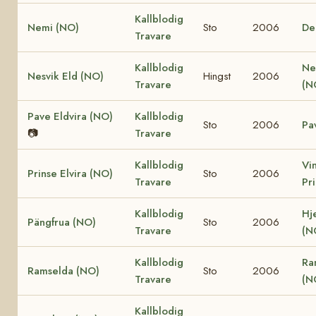
Kallblodig
Nemi (NO)
Sto
2006
De
Travare
Kallblodig
Ne
Nesvik Eld (NO)
Hingst
2006
Travare
(N
Pave Eldvira (NO)
Kallblodig
Sto
2006
Pa
📷
Travare
Kallblodig
Vi
Prinse Elvira (NO)
Sto
2006
Travare
Pr
Kallblodig
Hj
Pängfrua (NO)
Sto
2006
Travare
(N
Kallblodig
Ra
Ramselda (NO)
Sto
2006
Travare
(N
Kallblodig