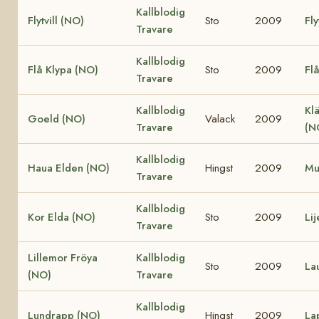
Kallblodig
Flytvill (NO)
Sto
2009
Fly
Travare
Kallblodig
Flå Klypa (NO)
Sto
2009
Fl
Travare
Kallblodig
Klä
Goeld (NO)
Valack
2009
Travare
(N
Kallblodig
Haua Elden (NO)
Hingst
2009
Mu
Travare
Kallblodig
Kor Elda (NO)
Sto
2009
Li
Travare
Lillemor Fröya
Kallblodig
Sto
2009
La
(NO)
Travare
Kallblodig
Lundrapp (NO)
Hingst
2009
La