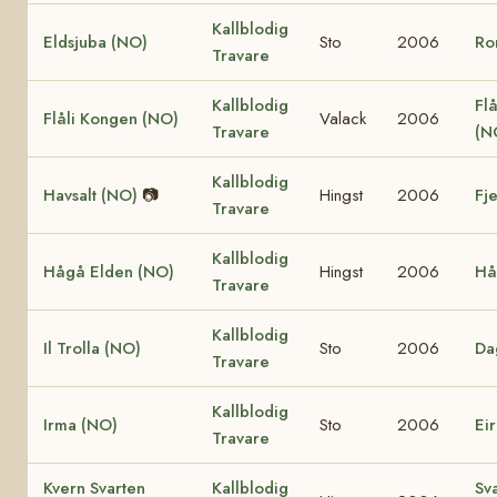
Kallblodig
Eldsjuba (NO)
Sto
2006
Ro
Travare
Kallblodig
Flå
Flåli Kongen (NO)
Valack
2006
Travare
(N
Kallblodig
Havsalt (NO)
📷
Hingst
2006
Fj
Travare
Kallblodig
Hågå Elden (NO)
Hingst
2006
Hå
Travare
Kallblodig
Il Trolla (NO)
Sto
2006
Da
Travare
Kallblodig
Irma (NO)
Sto
2006
Ei
Travare
Kvern Svarten
Kallblodig
Sv