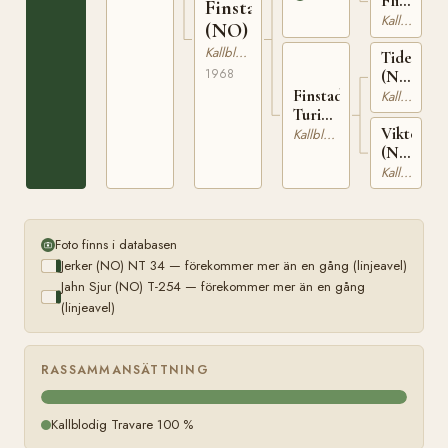
Flicka
Finstadpila
(NO)
Kallblodig Travare
(NO)
Kallblodig Travare
Tidemand
1968
(NO)
Finstad
T-
Kallblodig Travare
Turi
220
Viktoria
(NO)
Kallblodig Travare
(NO)
T-1711
T-
Kallblodig Travare
1211
Foto finns i databasen
Jerker (NO) NT 34 — förekommer mer än en gång (linjeavel)
Jahn Sjur (NO) T-254 — förekommer mer än en gång
(linjeavel)
RASSAMMANSÄTTNING
Kallblodig Travare 100 %