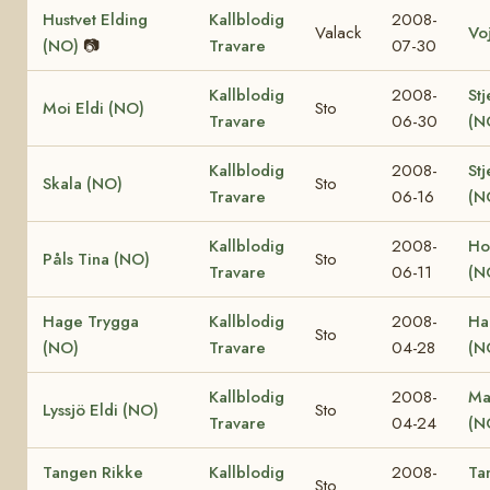
Hustvet Elding
Kallblodig
2008-
Valack
Vo
(NO)
📷
Travare
07-30
Kallblodig
2008-
Stj
Moi Eldi (NO)
Sto
Travare
06-30
(N
Kallblodig
2008-
Stj
Skala (NO)
Sto
Travare
06-16
(N
Kallblodig
2008-
Ho
Påls Tina (NO)
Sto
Travare
06-11
(N
Hage Trygga
Kallblodig
2008-
Ha
Sto
(NO)
Travare
04-28
(N
Kallblodig
2008-
Ma
Lyssjö Eldi (NO)
Sto
Travare
04-24
(N
Tangen Rikke
Kallblodig
2008-
Ta
Sto