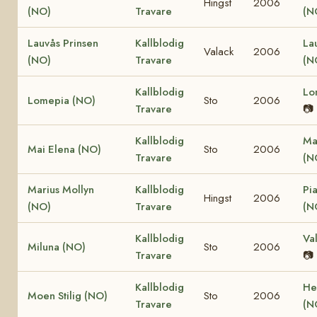
Hingst
2006
(NO)
Travare
(N
Lauvås Prinsen
Kallblodig
La
Valack
2006
(NO)
Travare
(N
Kallblodig
Lo
Lomepia (NO)
Sto
2006
Travare
📷
Kallblodig
Ma
Mai Elena (NO)
Sto
2006
Travare
(N
Marius Mollyn
Kallblodig
Pi
Hingst
2006
(NO)
Travare
(N
Kallblodig
Va
Miluna (NO)
Sto
2006
Travare
📷
Kallblodig
He
Moen Stilig (NO)
Sto
2006
Travare
(N