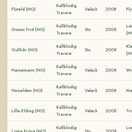
Kallblodig
Flyteld (NO)
Valack
2008
Fly
Travare
Kallblodig
La
Gosen Frid (NO)
Sto
2008
Travare
(N
Kallblodig
Kle
Gullhår (NO)
Sto
2008
Travare
(N
Kallblodig
Hansemann (NO)
Valack
2008
Wi
Travare
Kallblodig
Heiselden (NO)
Valack
2008
Ma
Travare
Kallblodig
Lille Elding (NO)
Valack
2008
Tro
Travare
Kallblodig
Lo
Lome Fröya (NO)
Sto
2008