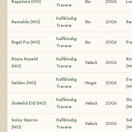
Rappluna (NO)
Sto
2006
Lu
Travare
Kallblodig
Remelda (NO)
Sto
2006
Re
Travare
Kallblodig
Rigel Pia (NO)
Sto
2006
Pi
Travare
Röyns Roseld
Kallblodig
Rö
Valack
2006
(NO)
Travare
(N
Kallblodig
En
Selden (NO)
Hingst
2006
Travare
(N
Kallblodig
Slo
Slottelid Eld (NO)
Valack
2006
Travare
(N
Solöy Stjerno
Kallblodig
So
Valack
2006
(NO)
Travare
(N