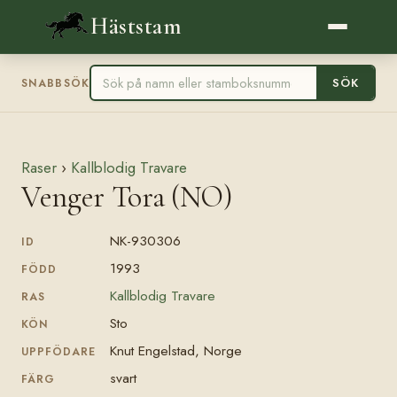
Häststam
SÖK
SNABBSÖK
Raser
›
Kallblodig Travare
Venger Tora (NO)
NK-930306
ID
1993
FÖDD
Kallblodig Travare
RAS
Sto
KÖN
Knut Engelstad, Norge
UPPFÖDARE
svart
FÄRG