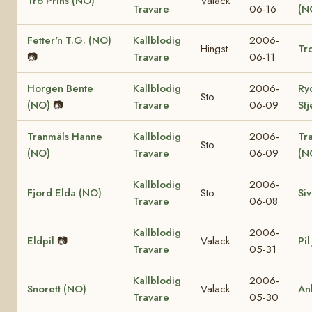
Trö Prins (NO)
Valack
Travare
06-16
(N
Fetter'n T.G. (NO)
Kallblodig
2006-
Hingst
Tro
📷
Travare
06-11
Horgen Bente
Kallblodig
2006-
Ry
Sto
(NO)
📷
Travare
06-09
St
Tranmäls Hanne
Kallblodig
2006-
Tr
Sto
(NO)
Travare
06-09
(N
Kallblodig
2006-
Fjord Elda (NO)
Sto
Si
Travare
06-08
Kallblodig
2006-
Eldpil
📷
Valack
Pil
Travare
05-31
Kallblodig
2006-
Snorett (NO)
Valack
An
Travare
05-30