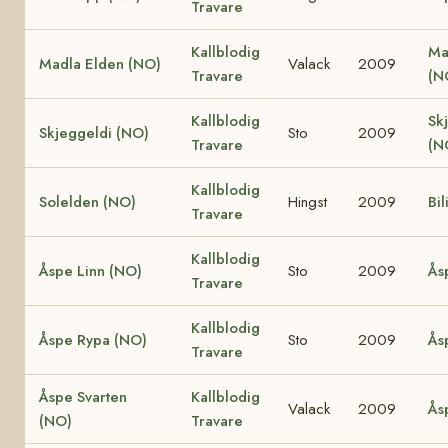
Travare
Kallblodig
Ma
Madla Elden (NO)
Valack
2009
Travare
(N
Kallblodig
Sk
Skjeggeldi (NO)
Sto
2009
Travare
(N
Kallblodig
Solelden (NO)
Hingst
2009
Bil
Travare
Kallblodig
Åspe Linn (NO)
Sto
2009
Ås
Travare
Kallblodig
Åspe Rypa (NO)
Sto
2009
Ås
Travare
Åspe Svarten
Kallblodig
Valack
2009
Ås
(NO)
Travare