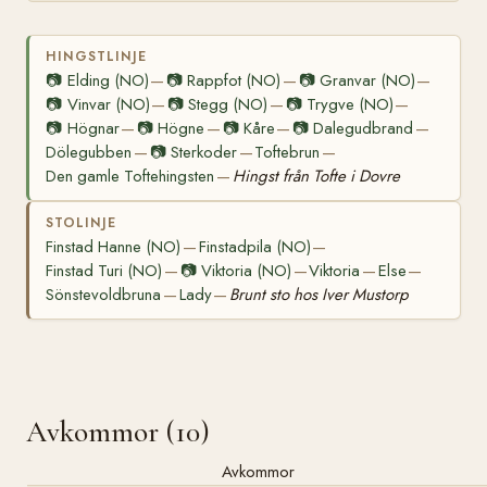
HINGSTLINJE
📷
Elding (NO)
📷
Rappfot (NO)
📷
Granvar (NO)
—
—
—
📷
Vinvar (NO)
📷
Stegg (NO)
📷
Trygve (NO)
—
—
—
📷
Högnar
📷
Högne
📷
Kåre
📷
Dalegudbrand
—
—
—
—
Dölegubben
📷
Sterkoder
Toftebrun
—
—
—
Den gamle Toftehingsten
Hingst från Tofte i Dovre
—
STOLINJE
Finstad Hanne (NO)
Finstadpila (NO)
—
—
Finstad Turi (NO)
📷
Viktoria (NO)
Viktoria
Else
—
—
—
—
Sönstevoldbruna
Lady
Brunt sto hos Iver Mustorp
—
—
Avkommor (10)
Avkommor