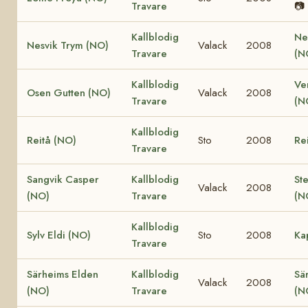
Travare
📷
Kallblodig
Ne
Nesvik Trym (NO)
Valack
2008
Travare
(N
Kallblodig
Ve
Osen Gutten (NO)
Valack
2008
Travare
(N
Kallblodig
Reitå (NO)
Sto
2008
Re
Travare
Sangvik Casper
Kallblodig
St
Valack
2008
(NO)
Travare
(N
Kallblodig
Sylv Eldi (NO)
Sto
2008
Ka
Travare
Särheims Elden
Kallblodig
Sä
Valack
2008
(NO)
Travare
(N