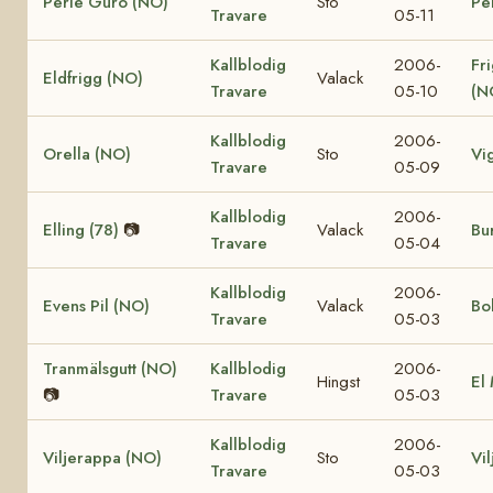
Perle Guro (NO)
Sto
Pe
Travare
05-11
Kallblodig
2006-
Fr
Eldfrigg (NO)
Valack
Travare
05-10
(N
Kallblodig
2006-
Orella (NO)
Sto
Vi
Travare
05-09
Kallblodig
2006-
Elling (78)
📷
Valack
Bur
Travare
05-04
Kallblodig
2006-
Evens Pil (NO)
Valack
Bo
Travare
05-03
Tranmälsgutt (NO)
Kallblodig
2006-
Hingst
El
📷
Travare
05-03
Kallblodig
2006-
Viljerappa (NO)
Sto
Vi
Travare
05-03