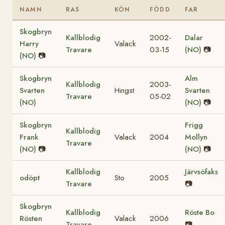
NAMN
RAS
KÖN
FÖDD
FAR
Skogbryn
Kallblodig
2002-
Dalar
Harry
Valack
Travare
03-15
(NO)
📷
(NO)
📷
Skogbryn
Alm
Kallblodig
2003-
Svarten
Hingst
Svarten
Travare
05-02
(NO)
(NO)
📷
Skogbryn
Frigg
Kallblodig
Frank
Valack
2004
Mollyn
Travare
(NO)
📷
(NO)
📷
Kallblodig
Järvsöfaks
odöpt
Sto
2005
Travare
📷
Skogbryn
Kallblodig
Röste Bo
Rösten
Valack
2006
Travare
📷