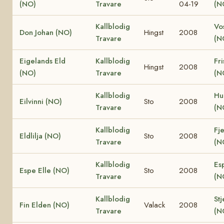
(NO)
Travare
04-19
(N
Kallblodig
Vo
Don Johan (NO)
Hingst
2008
Travare
(N
Eigelands Eld
Kallblodig
Fri
Hingst
2008
(NO)
Travare
(N
Kallblodig
Hu
Eilvinni (NO)
Sto
2008
Travare
(N
Kallblodig
Fje
Eldlilja (NO)
Sto
2008
Travare
(N
Kallblodig
Es
Espe Elle (NO)
Sto
2008
Travare
(N
Kallblodig
Stj
Fin Elden (NO)
Valack
2008
Travare
(N