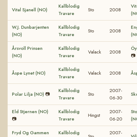
Kallblodig
Vit
Vital Sjanell (NO)
Sto
2008
Travare
(N
W.J. Dunbarjenten
Kallblodig
En
Sto
2008
(NO)
Travare
(N
Årsvoll Prinsen
Kallblodig
Öy
Valack
2008
(NO)
Travare
📷
Kallblodig
Åspe Lynet (NO)
Valack
2008
Ås
Travare
Kallblodig
2007-
Polar Lilja (NO)
📷
Sto
Sk
Travare
06-30
Eld Stjernen (NO)
Kallblodig
2007-
St
Hingst
📷
Travare
06-20
(N
Fryd Og Gammen
Kallblodig
2007-
Sto
Vi