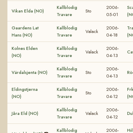
Kallblodig
2006-
Sc
Vikan Elda (NO)
Sto
Travare
05-01
(N
Gaardens Lat
Kallblodig
2006-
Tr
Valack
Hans (NO)
Travare
04-18
(N
Kolnes Elden
Kallblodig
2006-
Valack
Ca
(NO)
Travare
04-13
Kallblodig
2006-
Värdalsjenta (NO)
Sto
Rö
Travare
04-13
Eldingstjerna
Kallblodig
2006-
Fr
Sto
(NO)
Travare
04-12
(N
Kallblodig
2006-
Jåra Eld (NO)
Valack
Du
Travare
04-12
Kallblodig
2006-
Hi