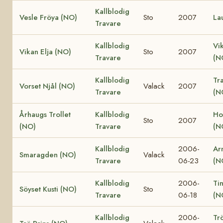
Kallblodig
Vesle Fröya (NO)
Sto
2007
La
Travare
Kallblodig
Vi
Vikan Elja (NO)
Sto
2007
Travare
(N
Kallblodig
Tr
Vorset Njål (NO)
Valack
2007
Travare
(N
Århaugs Trollet
Kallblodig
Ho
Sto
2007
(NO)
Travare
(N
Kallblodig
2006-
Ar
Smaragden (NO)
Valack
Travare
06-23
(N
Kallblodig
2006-
Ti
Söyset Kusti (NO)
Sto
Travare
06-18
(N
Kallblodig
2006-
Tr