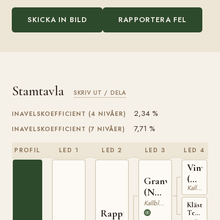
SKICKA IN BILD
RAPPORTERA FEL
Stamtavla
SKRIV UT / DELA
2,34 %
INAVELSKOEFFICIENT (4 NIVÅER)
7,71 %
INAVELSKOEFFICIENT (7 NIVÅER)
PROFIL
LED 1
LED 2
LED 3
LED 4
Vinvar
(NO)
Granvar
Kallblodig Travare
T-
(NO)
230
NT
Kallblodig Travare
Klästad
Rappfot
Terna
52