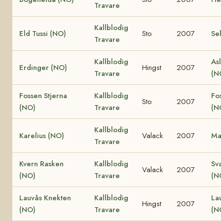
Travare
Kallblodig
Eld Tussi (NO)
Sto
2007
Se
Travare
Kallblodig
Asl
Erdinger (NO)
Hingst
2007
Travare
(N
Fossen Stjerna
Kallblodig
Fo
Sto
2007
(NO)
Travare
(N
Kallblodig
Karelius (NO)
Valack
2007
Ma
Travare
Kvern Rasken
Kallblodig
Sv
Valack
2007
(NO)
Travare
(N
Lauvås Knekten
Kallblodig
La
Hingst
2007
(NO)
Travare
(N