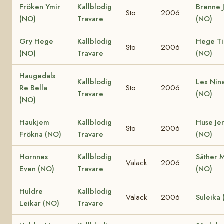
Fröken Ymir
Kallblodig
Brenne 
Sto
2006
(NO)
Travare
(NO)
Gry Hege
Kallblodig
Hege Ti
Sto
2006
(NO)
Travare
(NO)
Haugedals
Kallblodig
Lex Nin
Re Bella
Sto
2006
Travare
(NO)
(NO)
Haukjem
Kallblodig
Huse Je
Sto
2006
Frökna (NO)
Travare
(NO)
Hornnes
Kallblodig
Säther 
Valack
2006
Even (NO)
Travare
(NO)
Huldre
Kallblodig
Valack
2006
Suleika
Leikar (NO)
Travare