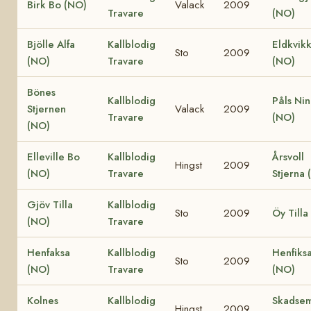
Birk Bo (NO)
Valack
2009
Travare
(NO)
Bjölle Alfa
Kallblodig
Eldkvik
Sto
2009
(NO)
Travare
(NO)
Bönes
Kallblodig
Påls Nin
Stjernen
Valack
2009
Travare
(NO)
(NO)
Elleville Bo
Kallblodig
Årsvoll
Hingst
2009
(NO)
Travare
Stjerna 
Gjöv Tilla
Kallblodig
Sto
2009
Öy Tilla
(NO)
Travare
Henfaksa
Kallblodig
Henfiks
Sto
2009
(NO)
Travare
(NO)
Kolnes
Kallblodig
Skadsem
Hingst
2009