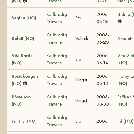
(NO)
📷
Travare
07-02
Mari (N
Kallblodig
2006-
Uldina 
Sagina (NO)
Sto
Travare
06-25
📷
Kallblodig
2006-
Bolett (NO)
Valack
Amulett
Travare
06-20
Vita Borita
Kallblodig
2006-
Vita Vin
Sto
(NO)
Travare
06-14
(NO)
Röstekongen
Kallblodig
2006-
Höiby L
Hingst
(NO)
📷
Travare
06-13
(NO)
Röste Mo
Kallblodig
2006-
Fröken 
Hingst
(NO)
Travare
03-30
(NO)
Kallblodig
Fin Flyt (NO)
Sto
2006
Ild (NO)
Travare