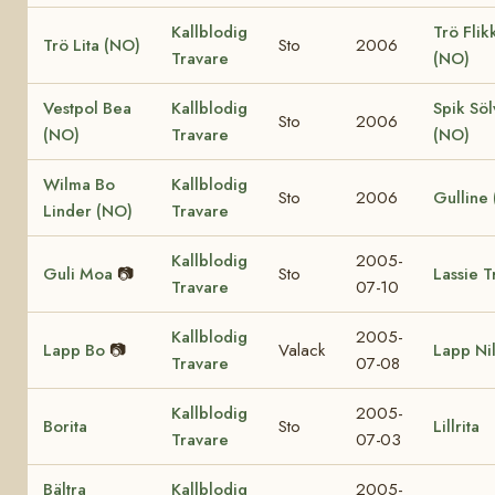
Kallblodig
Trö Flik
Trö Lita (NO)
Sto
2006
Travare
(NO)
Vestpol Bea
Kallblodig
Spik Söl
Sto
2006
(NO)
Travare
(NO)
Wilma Bo
Kallblodig
Sto
2006
Gulline
Linder (NO)
Travare
Kallblodig
2005-
Guli Moa
📷
Sto
Lassie T
Travare
07-10
Kallblodig
2005-
Lapp Bo
📷
Valack
Lapp Ni
Travare
07-08
Kallblodig
2005-
Borita
Sto
Lillrita
Travare
07-03
Bältra
Kallblodig
2005-