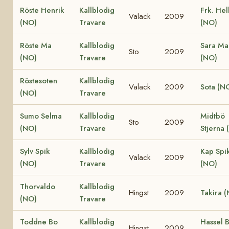
Röste Henrik
Kallblodig
Frk. Hel
Valack
2009
(NO)
Travare
(NO)
Röste Ma
Kallblodig
Sara Ma
Sto
2009
(NO)
Travare
(NO)
Röstesoten
Kallblodig
Valack
2009
Sota (N
(NO)
Travare
Sumo Selma
Kallblodig
Midtbö
Sto
2009
(NO)
Travare
Stjerna 
Sylv Spik
Kallblodig
Kap Spi
Valack
2009
(NO)
Travare
(NO)
Thorvaldo
Kallblodig
Hingst
2009
Takira 
(NO)
Travare
Toddne Bo
Kallblodig
Hassel 
Hingst
2009