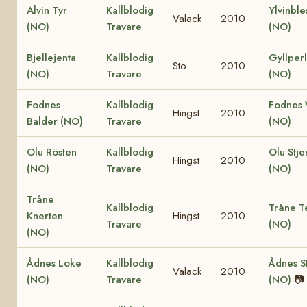
Alvin Tyr
Kallblodig
Ylvinble
Valack
2010
(NO)
Travare
(NO)
Bjellejenta
Kallblodig
Gyllper
Sto
2010
(NO)
Travare
(NO)
Fodnes
Kallblodig
Fodnes V
Hingst
2010
Balder (NO)
Travare
(NO)
Olu Rösten
Kallblodig
Olu Stje
Hingst
2010
(NO)
Travare
(NO)
Tråne
Kallblodig
Tråne T
Knerten
Hingst
2010
Travare
(NO)
(NO)
Ådnes Loke
Kallblodig
Ådnes S
Valack
2010
(NO)
Travare
(NO)
📷