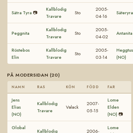
Kallblodig
2005-
Sätra Tyra
📷
Sto
Säteryra
Travare
04-16
Kallblodig
2005-
Peggnita
Sto
Antanita
Travare
04-02
Röstebos
Kallblodig
2005-
Heggtus
Sto
Elin
Travare
03-14
(NO)
PÅ MODERSIDAN (20)
NAMN
RAS
KÖN
FÖDD
FAR
Jens
Lome
Kallblodig
2007-
Elias
Valack
Elden
Travare
05-15
(NO)
(NO)
📷
Global
Lome
Kallblodig
2006-