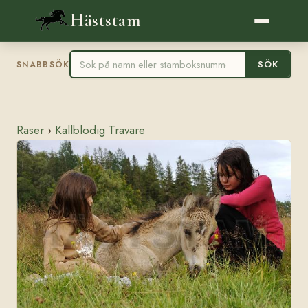
Häststam
SÖK
SNABBSÖK
Raser
›
Kallblodig Travare