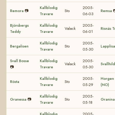
Kallblodig
2005-
Remora
📷
Sto
Remsa

Travare
06-03
Björsbergs
Kallblodig
2005-
Valack
Risnäs T
Teddy
Travare
06-01
Kallblodig
2005-
Bergalisen
Sto
Lapplisa
Travare
05-30
Svall Bosse
Kallblodig
2005-
Valack
Svallhil
📷
Travare
05-30
Kallblodig
2005-
Horgen 
Rösta
Sto
Travare
05-29
(NO)
Kallblodig
2005-
Granessa
📷
Sto
Granina
Travare
05-18
Kallblodig
2005-