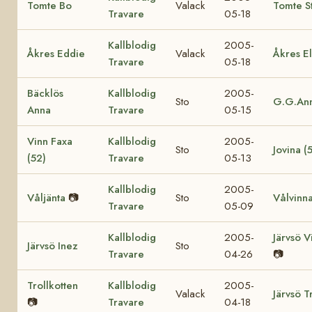
Tomte Bo
Valack
Tomte S
Travare
05-18
Kallblodig
2005-
Åkres Eddie
Valack
Åkres El
Travare
05-18
Bäcklös
Kallblodig
2005-
Sto
G.G.Ann
Anna
Travare
05-15
Vinn Faxa
Kallblodig
2005-
Sto
Jovina (
(52)
Travare
05-13
Kallblodig
2005-
Våljänta
📷
Sto
Vålvinn
Travare
05-09
Kallblodig
2005-
Järvsö V
Järvsö Inez
Sto
Travare
04-26
📷
Trollkotten
Kallblodig
2005-
Valack
Järvsö T
📷
Travare
04-18