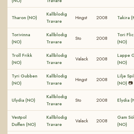
(NO)
Travare
Kallblodig
Tharon (NO)
Hingst
2008
Takira 
Travare
Torivinna
Kallblodig
Tori Fli
Sto
2008
(NO)
Travare
(NO)
Troll Frikk
Kallblodig
Lappe 
Valack
2008
(NO)
Travare
(NO)
Tyri Gubben
Kallblodig
Lilje Sp
Hingst
2008
(NO)
Travare
(NO)
📷
Kallblodig
Ulydia (NO)
Sto
2008
Elydia 
Travare
Vestpol
Kallblodig
Gam Söl
Valack
2008
Doffen (NO)
Travare
(NO)