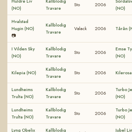
Huldre Liv
Kallblodig
Sördalsv
Sto
2006
(NO)
Travare
(NO)
Hvalstad
Kallblodig
Hugin (NO)
Valack
2006
Tårån (
Travare
📷
I Vilden Sky
Kallblodig
Emse Ty
Sto
2006
(NO)
Travare
(NO)
Kallblodig
Kilepia (NO)
Sto
2006
Kileros
Travare
Lundheims
Kallblodig
Turbo J
Sto
2006
Trulta (NO)
Travare
(NO)
Lundheims
Kallblodig
Turbo J
Sto
2006
Trulta (NO)
Travare
(NO)
Lyng Obelix
Kallblodig
Jubel Li