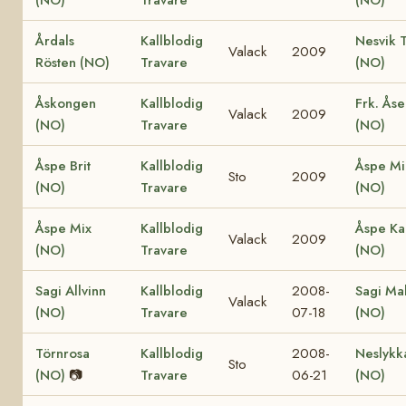
(NO)
Travare
(NO)
Årdals
Kallblodig
Nesvik 
Valack
2009
Rösten (NO)
Travare
(NO)
Åskongen
Kallblodig
Frk. Åse
Valack
2009
(NO)
Travare
(NO)
Åspe Brit
Kallblodig
Åspe Mi
Sto
2009
(NO)
Travare
(NO)
Åspe Mix
Kallblodig
Åspe Ka
Valack
2009
(NO)
Travare
(NO)
Sagi Allvinn
Kallblodig
2008-
Sagi Mal
Valack
(NO)
Travare
07-18
(NO)
Törnrosa
Kallblodig
2008-
Neslykk
Sto
(NO)
📷
Travare
06-21
(NO)