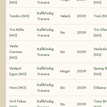
(NO)
Travare
(NO)
Kallblodig
Tombo (NO)
Valack
2009
Tinå (N
Travare
Trö Mille
Kallblodig
Trö Gle
Sto
2009
(NO)
Travare
(NO)
Vesle
Kallblodig
Vesledol
Carmen
Sto
2009
Travare
(NO)
(NO)
Vestpol
Kallblodig
Spang S
Hingst
2009
Egon (NO)
Travare
(NO)
Kallblodig
Vinni (NO)
Sto
2009
Eldama 
Travare
Viril Faksa
Kallblodig
Timsi B
Sto
2009