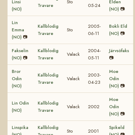
Linsi
Sto
Elden
Travare
05-24
(NO)
(NO)
📷
Lin
Kallblodig
2005-
Bokli Eld
Emma
Sto
Travare
06-11
(NO)
📷
(NO)
📷
Fakselin
Kallblodig
2004-
Järvsöfaks
Valack
(NO)
📷
Travare
05-11
📷
Bror
Moe
Kallblodig
2003-
Odin
Valack
Odin
Travare
04-23
(NO)
(NO)
📷
Moe
Lin Odin
Kallblodig
Valack
2002
Odin
(NO)
Travare
(NO)
📷
Linspika
Kallblodig
Spikeld
Sto
2001
(NO)
Travare
(NO)
📷