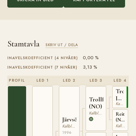
Stamtavla
SKRIV UT / DELA
0,00 %
INAVELSKOEFFICIENT (4 NIVÅER)
3,13 %
INAVELSKOEFFICIENT (7 NIVÅER)
PROFIL
LED 1
LED 2
LED 3
LED 4
Troll
Jahn
Trollfaks
Kallblodig Travare
(NO)
(NO)
Kallblodig Travare
Reitlisa
Järvsöfaks
(NO)
T-
Kallblodig Travare
Kallblodig Travare
23099
1994-