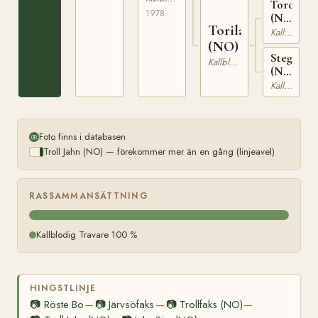
Tordenfl
N
1978
(NO)
24750
Torila
T-
Kallblodig Travare
(NO)
240
Steggna
Kallblodig Travare
(NO)
T-
Kallblodig Travare
1162
Foto finns i databasen
Troll Jahn (NO) — förekommer mer än en gång (linjeavel)
RASSAMMANSÄTTNING
Kallblodig Travare 100 %
HINGSTLINJE
📷
Röste Bo
📷
Järvsöfaks
📷
Trollfaks (NO)
—
—
—