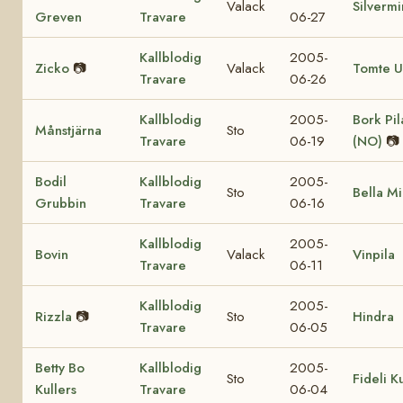
Valack
Silvermi
Greven
Travare
06-27
Kallblodig
2005-
Zicko
📷
Valack
Tomte 
Travare
06-26
Kallblodig
2005-
Bork Pil
Månstjärna
Sto
Travare
06-19
(NO)
📷
Bodil
Kallblodig
2005-
Sto
Bella M
Grubbin
Travare
06-16
Kallblodig
2005-
Bovin
Valack
Vinpila
Travare
06-11
Kallblodig
2005-
Rizzla
📷
Sto
Hindra
Travare
06-05
Betty Bo
Kallblodig
2005-
Sto
Fideli K
Kullers
Travare
06-04