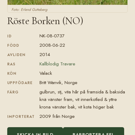
Foto: Erlend Gutteberg
Röste Borken (NO)
NK-08-0737
ID
2008-06-22
FÖDD
2014
AVLIDEN
Kallblodig Travare
RAS
Valack
KÖN
Britt Wanvik, Norge
UPPFÖDARE
gulbrun, stj, vita hår på framsida & baksida
FÄRG
knä vänster fram, vit innerkotled & yttre
krona vänster bak, vit kota höger bak
2009 från Norge
IMPORTERAT
SKICKA IN BILD
RAPPORTERA FEL