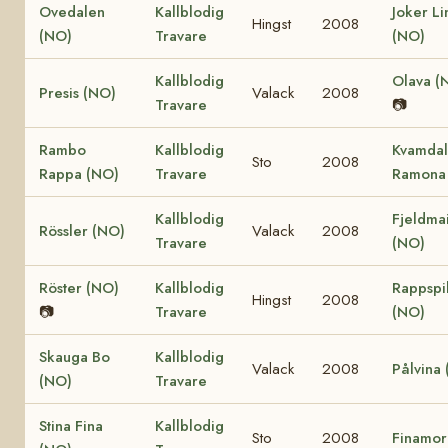
Ovedalen
Kallblodig
Joker Li
Hingst
2008
(NO)
Travare
(NO)
Kallblodig
Olava (
Presis (NO)
Valack
2008
Travare
📷
Rambo
Kallblodig
Kvamdal
Sto
2008
Rappa (NO)
Travare
Ramona
Kallblodig
Fjeldma
Rössler (NO)
Valack
2008
Travare
(NO)
Röster (NO)
Kallblodig
Rappspi
Hingst
2008
📷
Travare
(NO)
Skauga Bo
Kallblodig
Valack
2008
Pålvina
(NO)
Travare
Stina Fina
Kallblodig
Sto
2008
Finamor