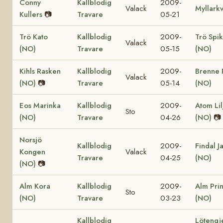
Conny
Kallblodig
2009-
Valack
Myllarkv
Kullers
📷
Travare
05-21
Trö Kato
Kallblodig
2009-
Trö Spi
Valack
(NO)
Travare
05-15
(NO)
Kihls Rasken
Kallblodig
2009-
Brenne 
Valack
(NO)
📷
Travare
05-14
(NO)
Eos Marinka
Kallblodig
2009-
Atom Lil
Sto
(NO)
Travare
04-26
(NO)
📷
Norsjö
Kallblodig
2009-
Findal J
Kongen
Valack
Travare
04-25
(NO)
(NO)
📷
Alm Kora
Kallblodig
2009-
Alm Pri
Sto
(NO)
Travare
03-23
(NO)
Kallblodig
Lötengj