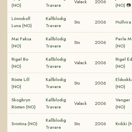
Valack
2006
(NO)
Travare
(NO)
📷
Lönnskoll
Kallblodig
Sto
2006
Hollvira
Luna (NO)
Travare
Mai Faksa
Kallblodig
Perle M
Sto
2006
(NO)
Travare
(NO)
Rigel Bo
Kallblodig
Rigel E
Valack
2006
(NO)
Travare
(NO)
Röste Lill
Kallblodig
Eldsokk
Sto
2006
(NO)
Travare
(NO)
Skogbryn
Kallblodig
Venger 
Valack
2006
Rösten (NO)
Travare
(NO)
Kallblodig
Svintina (NO)
Sto
2006
Kvikki (
Travare