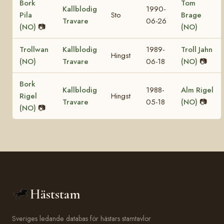
Bork
Tom
Kallblodig
1990-
Pila
Sto
Brage
Travare
06-26
(NO)
📷
(NO)
Trollwan
Kallblodig
1989-
Troll Jahn
Hingst
(NO)
Travare
06-18
(NO)
📷
Bork
Kallblodig
1988-
Alm Rigel
Rigel
Hingst
Travare
05-18
(NO)
📷
(NO)
📷
Häststam
Sveriges ledande databas för hästars stamtavlor