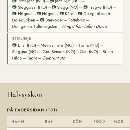
📷
Troll Jahn (NO)
📷
Jahn Sjur (NO)
—
—
📷
Steggbest (NO)
📷
Stegg (NO)
📷
Trygve (NO)
—
—
—
📷
Högnar
📷
Högne
📷
Kåre
📷
Dalegudbrand
—
—
—
—
Dölegubben
📷
Sterkoder
Toftebrun
—
—
—
Den gamle Toftehingsten
Hingst från Tofte i Dovre
—
STOLINJE
📷
Linsi (NO)
Melnes Tara (NO)
Torila (NO)
—
—
—
Steggna (NO)
Guri Simson (NO)
Guri (NO)
Bruna
—
—
—
—
Hilda
Fagra
Gulbrunt sto
—
—
Halvsyskon
PÅ FADERSIDAN (131)
NAMN
RAS
KÖN
FÖDD
MOR