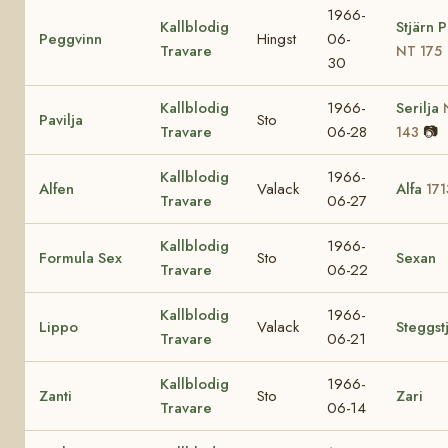
1966-
Kallblodig
Stjärn 
Peggvinn
Hingst
06-
Travare
NT 175
30
Kallblodig
1966-
Serilja
Pavilja
Sto
Travare
06-28
📷
143
Kallblodig
1966-
Alfen
Valack
Alfa
171
Travare
06-27
Kallblodig
1966-
Formula Sex
Sto
Sexan
Travare
06-22
Kallblodig
1966-
Lippo
Valack
Steggst
Travare
06-21
Kallblodig
1966-
Zanti
Sto
Zari
Travare
06-14