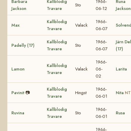
Barbara
Kallblodig
1966-
Runa
Sto
Jackson
Travare
06-12
Jackson
Kallblodig
1966-
Max
Valack
Solvend
Travare
06-07
Kallblodig
1966-
Järn Del
Padelly (17)
Sto
Travare
06-07
(17)
1966-
Kallblodig
Lamon
Valack
06-
Larita
Travare
02
Kallblodig
1966-
Pavinit
📷
Hingst
Nita
NT
Travare
06-01
Kallblodig
1966-
Ruvina
Sto
Rusa
Travare
06-01
1966-