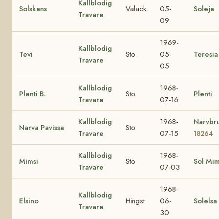
Kallblodig
Solskans
Valack
05-
Soleja
Travare
09
1969-
Kallblodig
Tevi
Sto
05-
Teresia
Travare
05
Kallblodig
1968-
Plenti B.
Sto
Plenti
Travare
07-16
Kallblodig
1968-
Narvbr
Narva Pavissa
Sto
Travare
07-15
18264
Kallblodig
1968-
Mimsi
Sto
Sol Mi
Travare
07-03
1968-
Kallblodig
Elsino
Hingst
06-
Solelsa
Travare
30