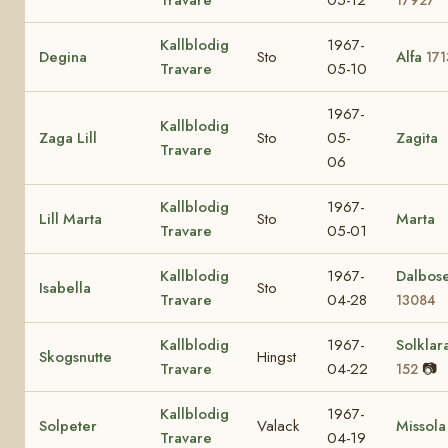
Kallblodig
1967-
Degina
Sto
Alfa
171
Travare
05-10
1967-
Kallblodig
Zaga Lill
Sto
05-
Zagita
Travare
06
Kallblodig
1967-
Lill Marta
Sto
Marta
Travare
05-01
Kallblodig
1967-
Dalbos
Isabella
Sto
Travare
04-28
13084
Kallblodig
1967-
Solklar
Skogsnutte
Hingst
Travare
04-22
📷
152
Kallblodig
1967-
Solpeter
Valack
Missola
Travare
04-19