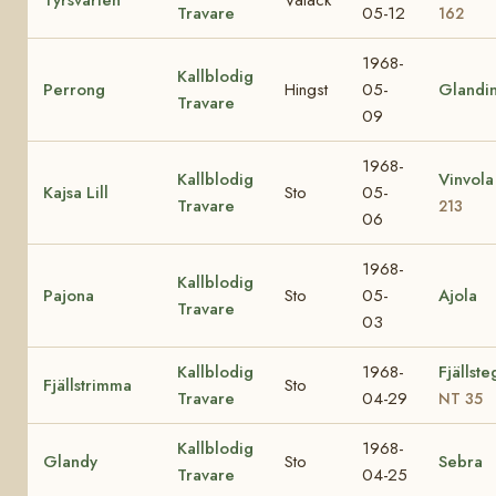
Travare
05-12
162
1968-
Kallblodig
Perrong
Hingst
05-
Glandi
Travare
09
1968-
Kallblodig
Vinvol
Kajsa Lill
Sto
05-
Travare
213
06
1968-
Kallblodig
Pajona
Sto
05-
Ajola
Travare
03
Kallblodig
1968-
Fjällst
Fjällstrimma
Sto
Travare
04-29
NT 35
Kallblodig
1968-
Glandy
Sto
Sebra
Travare
04-25