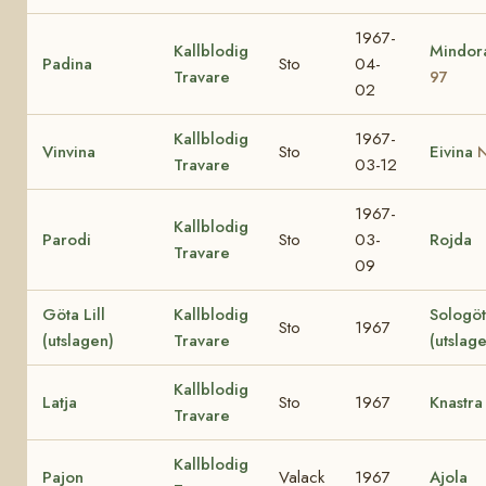
1967-
Kallblodig
Mindo
Padina
Sto
04-
Travare
97
02
Kallblodig
1967-
Vinvina
Sto
Eivina
N
Travare
03-12
1967-
Kallblodig
Parodi
Sto
03-
Rojda
Travare
09
Göta Lill
Kallblodig
Sologö
Sto
1967
(utslagen)
Travare
(utslag
Kallblodig
Latja
Sto
1967
Knastra
Travare
Kallblodig
Pajon
Valack
1967
Ajola