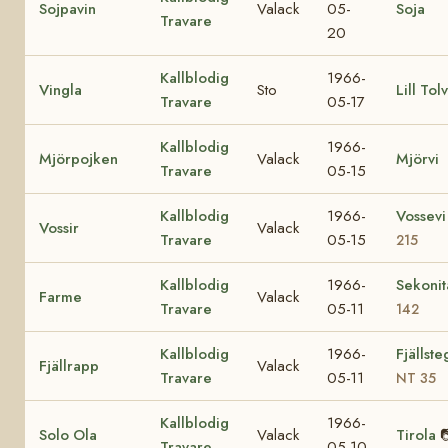
Sojpavin
Valack
05-
Soja
Travare
20
Kallblodig
1966-
Vingla
Sto
Lill Tol
Travare
05-17
Kallblodig
1966-
Mjörpojken
Valack
Mjörvi
Travare
05-15
Kallblodig
1966-
Vossev
Vossir
Valack
Travare
05-15
215
Kallblodig
1966-
Sekoni
Farme
Valack
Travare
05-11
142
Kallblodig
1966-
Fjällst
Fjällrapp
Valack
Travare
05-11
NT 35
Kallblodig
1966-
Solo Ola
Valack
Tirola

Travare
05-10