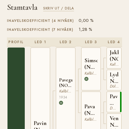
Stamtavla
SKRIV UT / DELA
0,00 %
INAVELSKOEFFICIENT (4 NIVÅER)
1,28 %
INAVELSKOEFFICIENT (7 NIVÅER)
PROFIL
LED 1
LED 2
LED 3
LED 4
Jakken
(NO)
Simson
Kallblodig Travare
(NO)
T-67
Kallblodig Travare
Lydia
Pavegutt
N
(NO)
Dölehäst
6075
T-159
Kallblodig Travare
Paven
1934
N
Pava
Dölehäst
1027
(NO)
Venus
N
Kallblodig Travare
Pavin
N
9470