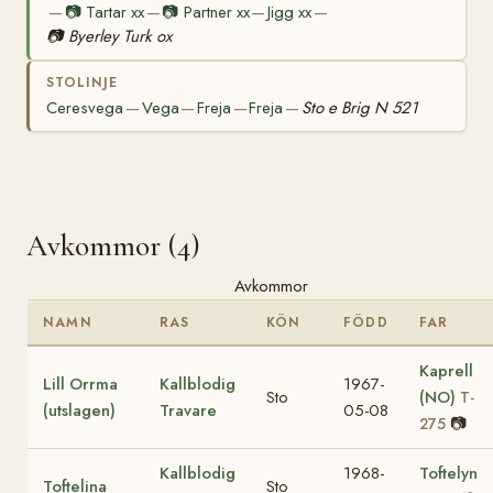
📷
Tartar xx
📷
Partner xx
Jigg xx
—
—
—
—
📷
Byerley Turk ox
STOLINJE
Ceresvega
Vega
Freja
Freja
Sto e Brig N 521
—
—
—
—
Avkommor (4)
Avkommor
NAMN
RAS
KÖN
FÖDD
FAR
Kaprell
Lill Orrma
Kallblodig
1967-
Sto
(NO)
T-
(utslagen)
Travare
05-08
📷
275
Kallblodig
1968-
Toftelyn
Toftelina
Sto