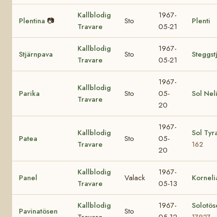
Kallblodig
1967-
Plentina
📷
Sto
Plenti
Travare
05-21
Kallblodig
1967-
Stjärnpava
Sto
Steggst
Travare
05-21
1967-
Kallblodig
Parika
Sto
05-
Sol Nel
Travare
20
1967-
Kallblodig
Sol Tyr
Patea
Sto
05-
Travare
162
20
Kallblodig
1967-
Panel
Valack
Korneli
Travare
05-13
Kallblodig
1967-
Solotös
Pavinatösen
Sto
Travare
05-12
17927