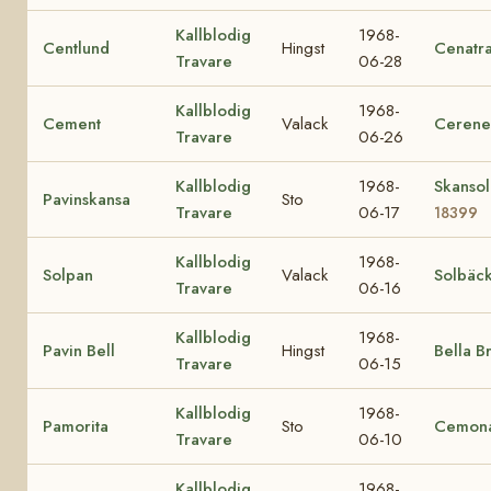
Kallblodig
1968-
Centlund
Hingst
Cenatr
Travare
06-28
Kallblodig
1968-
Cement
Valack
Cerene
Travare
06-26
Kallblodig
1968-
Skansol
Pavinskansa
Sto
Travare
06-17
18399
Kallblodig
1968-
Solpan
Valack
Solbäc
Travare
06-16
Kallblodig
1968-
Pavin Bell
Hingst
Bella B
Travare
06-15
Kallblodig
1968-
Pamorita
Sto
Cemon
Travare
06-10
Kallblodig
1968-