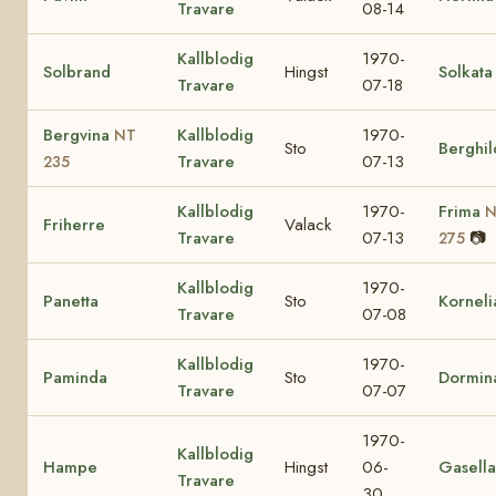
Travare
08-14
Kallblodig
1970-
Solbrand
Hingst
Solkata
Travare
07-18
Bergvina
Kallblodig
1970-
NT
Sto
Berghil
Travare
07-13
235
Kallblodig
1970-
Frima
N
Friherre
Valack
Travare
07-13
📷
275
Kallblodig
1970-
Panetta
Sto
Korneli
Travare
07-08
Kallblodig
1970-
Paminda
Sto
Dormin
Travare
07-07
1970-
Kallblodig
Hampe
Hingst
06-
Gasella
Travare
30