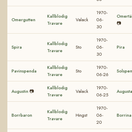
1970-
Kallblodig
Omertä
Omergutten
Valack
06-
Travare
📷
30
1970-
Kallblodig
Spira
Sto
06-
Pira
Travare
30
Kallblodig
1970-
Pavinspenda
Sto
Solspe
Travare
06-26
Kallblodig
1970-
Augustin
📷
Valack
August
Travare
06-25
1970-
Kallblodig
Borrbaron
Hingst
06-
Borrina
Travare
20