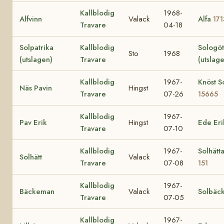
Kallblodig
1968-
Alfvinn
Valack
Alfa
171
Travare
04-18
Solpatrika
Kallblodig
Sologö
Sto
1968
(utslagen)
Travare
(utslag
Kallblodig
1967-
Knöst So
Näs Pavin
Hingst
Travare
07-26
15665
Kallblodig
1967-
Pav Erik
Hingst
Ede Eri
Travare
07-10
Kallblodig
1967-
Solhätt
Solhätt
Valack
Travare
07-08
151
Kallblodig
1967-
Bäckeman
Valack
Solbäc
Travare
07-05
Kallblodig
1967-