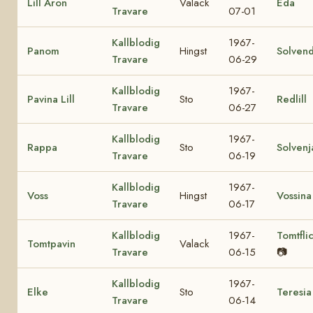
Lill Aron
Valack
Eda
Travare
07-01
Kallblodig
1967-
Panom
Hingst
Solvend
Travare
06-29
Kallblodig
1967-
Pavina Lill
Sto
Redlill
Travare
06-27
Kallblodig
1967-
Rappa
Sto
Solvenj
Travare
06-19
Kallblodig
1967-
Voss
Hingst
Vossina
Travare
06-17
Kallblodig
1967-
Tomtfli
Tomtpavin
Valack
Travare
06-15
📷
Kallblodig
1967-
Elke
Sto
Teresia
Travare
06-14