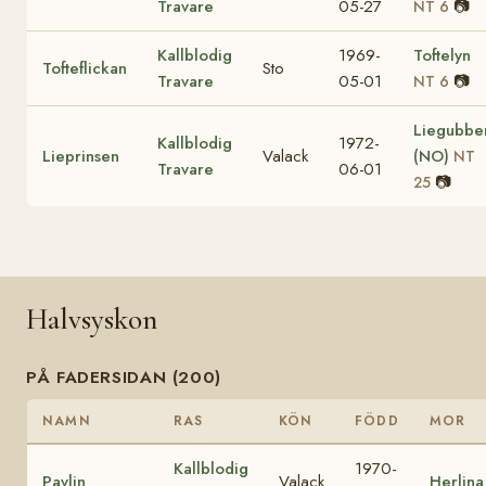
Travare
05-27
📷
NT 6
Kallblodig
1969-
Toftelyn
Tofteflickan
Sto
Travare
05-01
📷
NT 6
Liegubbe
Kallblodig
1972-
Lieprinsen
Valack
(NO)
NT
Travare
06-01
📷
25
Halvsyskon
PÅ FADERSIDAN (200)
NAMN
RAS
KÖN
FÖDD
MOR
Kallblodig
1970-
Pavlin
Valack
Herlina