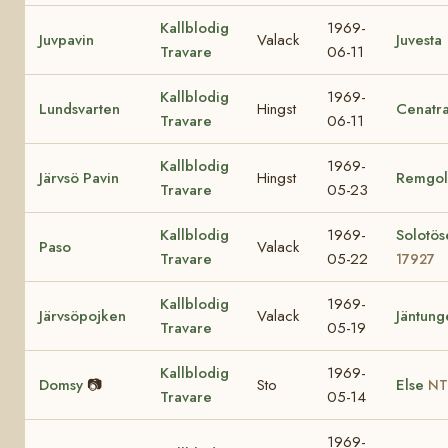
Kallblodig
1969-
Juvpavin
Valack
Juvesta
Travare
06-11
Kallblodig
1969-
Lundsvarten
Hingst
Cenatr
Travare
06-11
Kallblodig
1969-
Järvsö Pavin
Hingst
Remgol
Travare
05-23
Kallblodig
1969-
Solotös
Paso
Valack
Travare
05-22
17927
Kallblodig
1969-
Järvsöpojken
Valack
Jäntung
Travare
05-19
Kallblodig
1969-
Domsy
📷
Sto
Else
NT
Travare
05-14
1969-