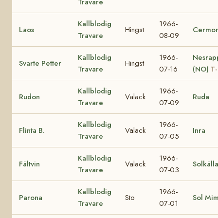
Travare
Kallblodig
1966-
Laos
Hingst
Cermon
Travare
08-09
Kallblodig
1966-
Nesrap
Svarte Petter
Hingst
Travare
07-16
(NO)
T-
Kallblodig
1966-
Rudon
Valack
Ruda
Travare
07-09
Kallblodig
1966-
Flinta B.
Valack
Inra
Travare
07-05
Kallblodig
1966-
Fältvin
Valack
Solkäll
Travare
07-03
Kallblodig
1966-
Parona
Sto
Sol Mi
Travare
07-01