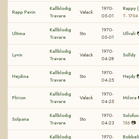
Kallblodig
1970-
Rappy 
Rapp Pavin
Valack
Travare
05-01
T- 1704
Kallblodig
1970-
Ultima
Sto
Ullvali
Travare
05-01
Kallblodig
1970-
Lyvin
Valack
Solldy
Travare
04-28
Kallblodig
1970-
Hejdina
Sto
Hejdy

Travare
04-25
Kallblodig
1970-
Plirion
Valack
Milora
Travare
04-25
Kallblodig
1970-
Solofu
Solpana
Sto
Travare
04-23
📷
156
Kallblodig
1970-
Bobbel