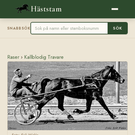
Häststam
SÖK
SNABBSÖK
Raser
›
Kallblodig Travare