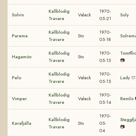
Kallblodig
1970-
Solvin
Valack
Soly
Travare
05-21
Kallblodig
1970-
Parema
Sto
Solrem
Travare
05-18
Kallblodig
1970-
Tomtfli
Hagamön
Sto
Travare
05-15
📷
Kallblodig
1970-
Pelo
Valack
Lady
17
Travare
05-15
Kallblodig
1970-
Vimper
Valack
Remlis
Travare
05-14
1970-
Kallblodig
Steggfjä
Kavafjälla
Sto
05-
Travare
📷
04