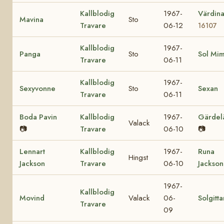
Kallblodig
1967-
Värdin
Mavina
Sto
Travare
06-12
16107
Kallblodig
1967-
Panga
Sto
Sol Mi
Travare
06-11
Kallblodig
1967-
Sexyvonne
Sto
Sexan
Travare
06-11
Boda Pavin
Kallblodig
1967-
Gärdel
Valack
📷
Travare
06-10
📷
Lennart
Kallblodig
1967-
Runa
Hingst
Jackson
Travare
06-10
Jackson
1967-
Kallblodig
Movind
Valack
06-
Solgitta
Travare
09