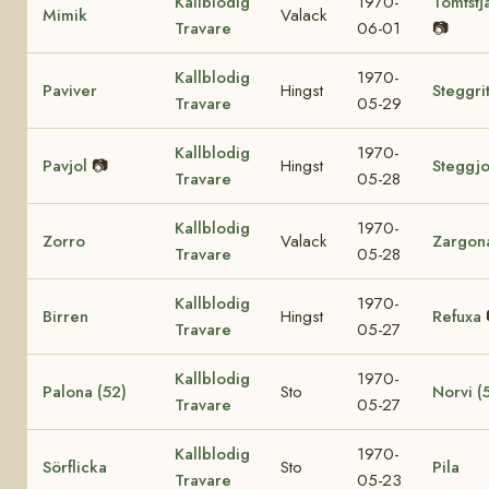
Kallblodig
1970-
Tomtstj
Mimik
Valack
Travare
06-01
📷
Kallblodig
1970-
Paviver
Hingst
Steggri
Travare
05-29
Kallblodig
1970-
Pavjol
📷
Hingst
Steggjo
Travare
05-28
Kallblodig
1970-
Zorro
Valack
Zargon
Travare
05-28
Kallblodig
1970-
Birren
Hingst
Refuxa
Travare
05-27
Kallblodig
1970-
Palona (52)
Sto
Norvi (
Travare
05-27
Kallblodig
1970-
Sörflicka
Sto
Pila
Travare
05-23