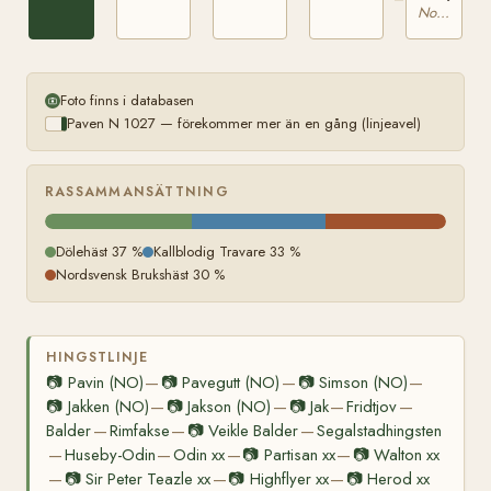
Nordsvensk Brukshäst
Foto finns i databasen
Paven N 1027 — förekommer mer än en gång (linjeavel)
RASSAMMANSÄTTNING
Dölehäst 37 %
Kallblodig Travare 33 %
Nordsvensk Brukshäst 30 %
HINGSTLINJE
📷
Pavin (NO)
📷
Pavegutt (NO)
📷
Simson (NO)
—
—
—
📷
Jakken (NO)
📷
Jakson (NO)
📷
Jak
Fridtjov
—
—
—
—
Balder
Rimfakse
📷
Veikle Balder
Segalstadhingsten
—
—
—
Huseby-Odin
Odin xx
📷
Partisan xx
📷
Walton xx
—
—
—
—
📷
Sir Peter Teazle xx
📷
Highflyer xx
📷
Herod xx
—
—
—