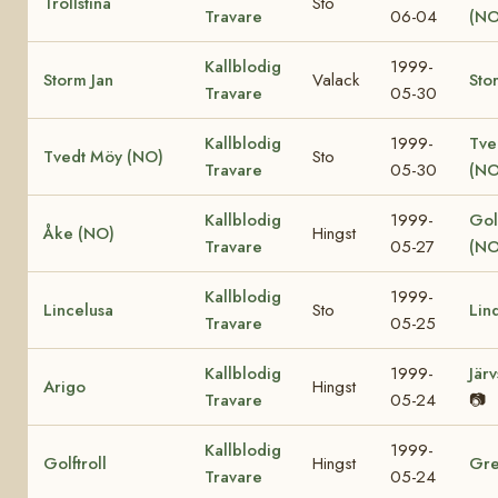
Trollstina
Sto
Travare
06-04
(NO
Kallblodig
1999-
Storm Jan
Valack
Sto
Travare
05-30
Kallblodig
1999-
Tve
Tvedt Möy (NO)
Sto
Travare
05-30
(NO
Kallblodig
1999-
Gol
Åke (NO)
Hingst
Travare
05-27
(NO
Kallblodig
1999-
Lincelusa
Sto
Lin
Travare
05-25
Kallblodig
1999-
Jär
Arigo
Hingst
Travare
05-24
📷
Kallblodig
1999-
Golftroll
Hingst
Gre
Travare
05-24