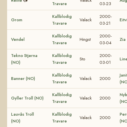
Reine
📷
Valack
Aug
Travare
03-23
Kallblodig
2000-
Grom
Valack
Eit
Travare
03-21
Kallblodig
2000-
Vendel
Hingst
Zia
Travare
03-04
Tekno Stjerna
Kallblodig
2000-
Sto
Lin
(NO)
Travare
03-01
Kallblodig
Jani
Banner (NO)
Valack
2000
Travare
(NO
Kallblodig
Nyb
Gyller Troll (NO)
Valack
2000
Travare
(NO
Lauvås Troll
Kallblodig
Per
Valack
2000
(NO)
Travare
(NO