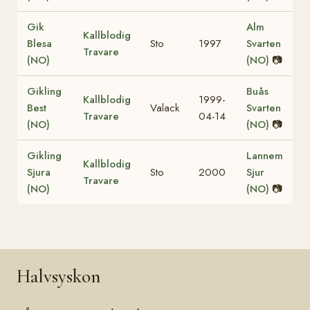
Gik
Alm
Kallblodig
Blesa
Sto
1997
Svarten
Travare
(NO)
(NO)
📷
Gikling
Buås
Kallblodig
1999-
Best
Valack
Svarten
Travare
04-14
(NO)
(NO)
📷
Gikling
Lannem
Kallblodig
Sjura
Sto
2000
Sjur
Travare
(NO)
(NO)
📷
Halvsyskon