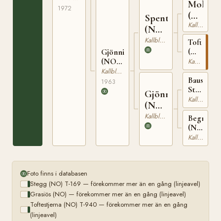
Molyn
1972
(NO)
Spenter
Kallblodig Travare
T-
(NO)
150
T-259
Kallblodig Travare
Toftestje
(NO)
Gjönniblesa
T-
(NO)
Kallblodig Travare
940
T-
Kallblodig Travare
22454
Baus
1963
Steggsön
Gjönna
(NO)
Kallblodig Travare
(NO)
T-
T-
Kallblodig Travare
211
Begndöla
1482
(NO)
T-
Kallblodig Travare
507
Foto finns i databasen
Stegg (NO) T-169 — förekommer mer än en gång (linjeavel)
Grasiös (NO) — förekommer mer än en gång (linjeavel)
Toftestjerna (NO) T-940 — förekommer mer än en gång
(linjeavel)