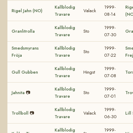
Kallblodig
1999-
Rig
Rigel Jahn (NO)
Valack
Travare
08-14
(NO
Kallblodig
1999-
Granlitrolla
Sto
Gra
Travare
07-30
Smedsmyrans
Kallblodig
1999-
Sme
Sto
Fröja
Travare
07-22
Fre
Kallblodig
1999-
Gull Gubben
Hingst
Tor
Travare
07-08
Kallblodig
1999-
Jahnita
📷
Sto
Tro
Travare
07-01
Kallblodig
1999-
Trollboll
📷
Valack
Lill
Travare
06-30
Kallblodig
1999-