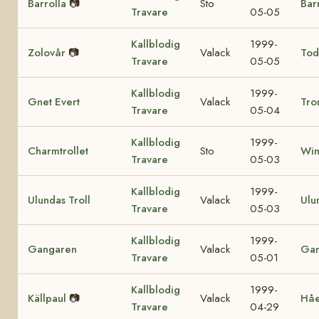
Barrolla
📷
Sto
Bar
Travare
05-05
Kallblodig
1999-
Zolovår
📷
Valack
Tod
Travare
05-05
Kallblodig
1999-
Gnet Evert
Valack
Tro
Travare
05-04
Kallblodig
1999-
Charmtrollet
Sto
Win
Travare
05-03
Kallblodig
1999-
Ulundas Troll
Valack
Ulu
Travare
05-03
Kallblodig
1999-
Gangaren
Valack
Ga
Travare
05-01
Kallblodig
1999-
Källpaul
📷
Valack
Hå
Travare
04-29