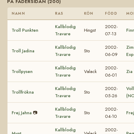
PÅ FADERSIDAN (200)
NAMN
RAS
KÖN
FÖDD
MO
Kallblodig
2002-
Troll Punkten
Hingst
Finn
Travare
07-13
Kallblodig
2002-
Zim
Troll Jadina
Sto
Travare
06-09
Exp
Kallblodig
2002-
Trollpysen
Valack
Zia
Travare
06-01
Kallblodig
2002-
Vol
Trollfrökna
Sto
Travare
05-26
(NO
Kallblodig
2002-
Frej Jahna
📷
Sto
Fre
Travare
04-10
Kallblodig
2002-
Mynt
Valack
Peg