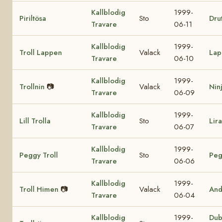
Kallblodig
1999-
Piriltösa
Sto
Drut
Travare
06-11
Kallblodig
1999-
Troll Lappen
Valack
Lap
Travare
06-10
Kallblodig
1999-
Trollnin
📷
Valack
Nin
Travare
06-09
Kallblodig
1999-
Lill Trolla
Sto
Lir
Travare
06-07
Kallblodig
1999-
Peggy Troll
Sto
Peg
Travare
06-06
Kallblodig
1999-
Troll Himen
📷
Valack
And
Travare
06-04
Kallblodig
1999-
Dub