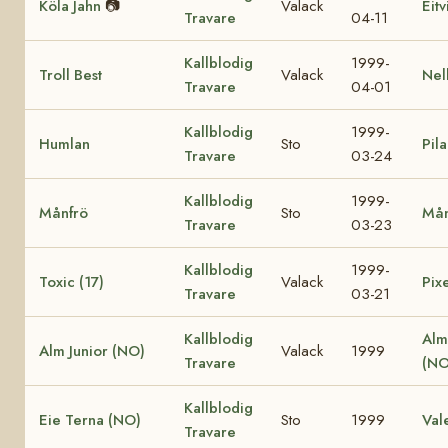
Köla Jahn
📷
Valack
Eit
Travare
04-11
Kallblodig
1999-
Troll Best
Valack
Nel
Travare
04-01
Kallblodig
1999-
Humlan
Sto
Pila
Travare
03-24
Kallblodig
1999-
Månfrö
Sto
Mån
Travare
03-23
Kallblodig
1999-
Toxic (17)
Valack
Pixe
Travare
03-21
Kallblodig
Alm
Alm Junior (NO)
Valack
1999
Travare
(NO
Kallblodig
Eie Terna (NO)
Sto
1999
Val
Travare