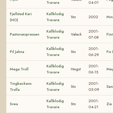
Travare
04-01
Fjellstad Kari
Kallblodig
Sto
2002
Min
(NO)
Travare
Kallblodig
2001-
Pastorsexpressen
Valack
Finn
Travare
07-08
Kallblodig
2001-
Pil Jahna
Sto
Fix 
Travare
06-29
Kallblodig
2001-
Mega Troll
Hingst
Me
Travare
06-15
Tingbackens
Kallblodig
2001-
Sto
Sans
Trolla
Travare
05-09
Kallblodig
2001-
Svea
Sto
Zia
Travare
04-21