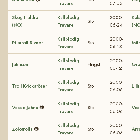
Travare
07-03
Skog Huldra
Kallblodig
2000-
Kal
Sto
(NO)
Travare
06-24
(NO
Kallblodig
2000-
Pilatroll Rivner
Sto
Mil
Travare
06-13
Kallblodig
2000-
Jahnson
Hingst
Gr
Travare
06-12
Kallblodig
2000-
Troll Kvickatösen
Sto
Lill
Travare
06-06
Kallblodig
2000-
Vessle Jahna
📷
Sto
Vesl
Travare
06-06
Kallblodig
2000-
Zolotrolla
📷
Sto
Arr
Travare
06-06