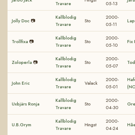
Travare
05-13
Kallblodig
2000-
Jolly Doc
📷
Sto
Lap
Travare
05-11
Kallblodig
2000-
Trollfixa
📷
Sto
Fix 
Travare
05-10
Kallblodig
2000-
Zoloperla
📷
Sto
Tod
Travare
05-07
Kallblodig
2000-
Haf
John Eric
Valack
Travare
05-01
(NO
Kallblodig
2000-
Uxbjärs Ronja
Sto
Gre
Travare
04-30
Kallblodig
2000-
U.B.Grym
Hingst
Hå
Travare
04-24