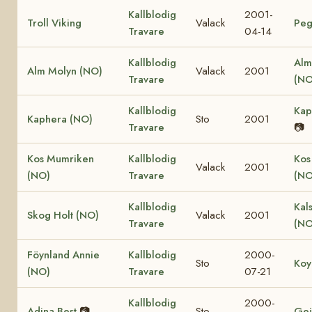
Kallblodig
2001-
Troll Viking
Valack
Peg
Travare
04-14
Kallblodig
Alm
Alm Molyn (NO)
Valack
2001
Travare
(NO
Kallblodig
Kap
Kaphera (NO)
Sto
2001
Travare
📷
Kos Mumriken
Kallblodig
Kos
Valack
2001
(NO)
Travare
(NO
Kallblodig
Kal
Skog Holt (NO)
Valack
2001
Travare
(NO
Föynland Annie
Kallblodig
2000-
Sto
Koy
(NO)
Travare
07-21
Kallblodig
2000-
Adina Best
📷
Sto
Gej