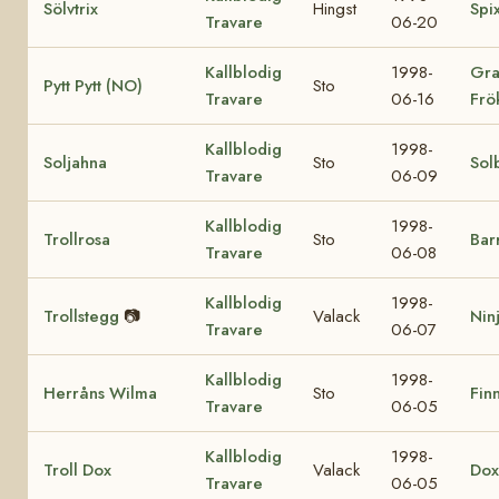
Sölvtrix
Hingst
Spi
Travare
06-20
Kallblodig
1998-
Gra
Pytt Pytt (NO)
Sto
Travare
06-16
Frö
Kallblodig
1998-
Soljahna
Sto
Sol
Travare
06-09
Kallblodig
1998-
Trollrosa
Sto
Bar
Travare
06-08
Kallblodig
1998-
Trollstegg
📷
Valack
Nin
Travare
06-07
Kallblodig
1998-
Herråns Wilma
Sto
Finn
Travare
06-05
Kallblodig
1998-
Troll Dox
Valack
Dox
Travare
06-05