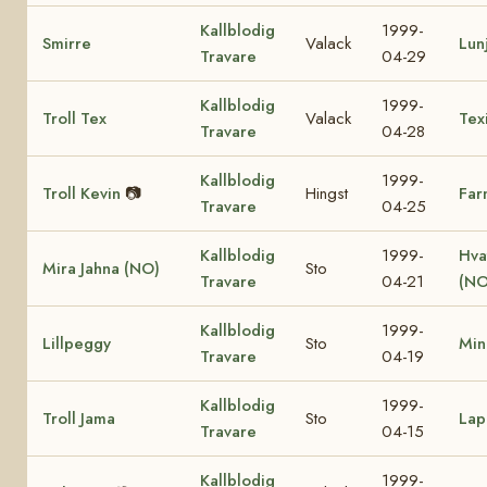
Kallblodig
1999-
Smirre
Valack
Lun
Travare
04-29
Kallblodig
1999-
Troll Tex
Valack
Tex
Travare
04-28
Kallblodig
1999-
Troll Kevin
📷
Hingst
Far
Travare
04-25
Kallblodig
1999-
Hva
Mira Jahna (NO)
Sto
Travare
04-21
(NO
Kallblodig
1999-
Lillpeggy
Sto
Min
Travare
04-19
Kallblodig
1999-
Troll Jama
Sto
Lap
Travare
04-15
Kallblodig
1999-