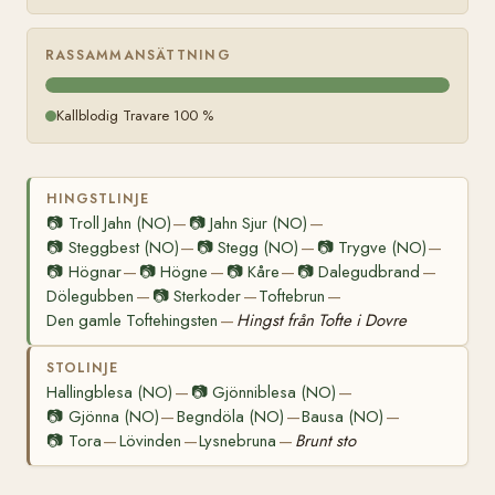
RASSAMMANSÄTTNING
Kallblodig Travare 100 %
HINGSTLINJE
📷
Troll Jahn (NO)
📷
Jahn Sjur (NO)
—
—
📷
Steggbest (NO)
📷
Stegg (NO)
📷
Trygve (NO)
—
—
—
📷
Högnar
📷
Högne
📷
Kåre
📷
Dalegudbrand
—
—
—
—
Dölegubben
📷
Sterkoder
Toftebrun
—
—
—
Den gamle Toftehingsten
Hingst från Tofte i Dovre
—
STOLINJE
Hallingblesa (NO)
📷
Gjönniblesa (NO)
—
—
📷
Gjönna (NO)
Begndöla (NO)
Bausa (NO)
—
—
—
📷
Tora
Lövinden
Lysnebruna
Brunt sto
—
—
—