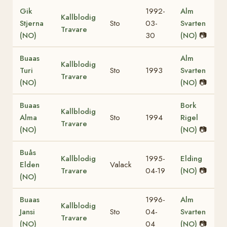
Gik
1992-
Alm
Kallblodig
Stjerna
Sto
03-
Svarten
Travare
(NO)
30
(NO)
📷
Buaas
Alm
Kallblodig
Turi
Sto
1993
Svarten
Travare
(NO)
(NO)
📷
Buaas
Bork
Kallblodig
Alma
Sto
1994
Rigel
Travare
(NO)
(NO)
📷
Buås
Kallblodig
1995-
Elding
Elden
Valack
Travare
04-19
(NO)
📷
(NO)
Buaas
1996-
Alm
Kallblodig
Jansi
Sto
04-
Svarten
Travare
(NO)
04
(NO)
📷