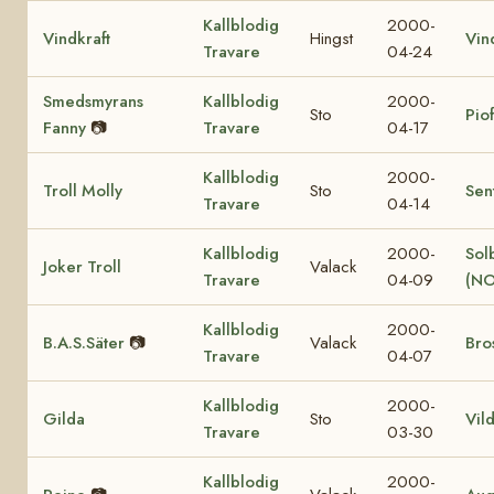
Kallblodig
2000-
Vindkraft
Hingst
Vin
Travare
04-24
Smedsmyrans
Kallblodig
2000-
Sto
Pio
Fanny
📷
Travare
04-17
Kallblodig
2000-
Troll Molly
Sto
Sen
Travare
04-14
Kallblodig
2000-
Sol
Joker Troll
Valack
Travare
04-09
(NO
Kallblodig
2000-
B.A.S.Säter
📷
Valack
Bro
Travare
04-07
Kallblodig
2000-
Gilda
Sto
Vil
Travare
03-30
Kallblodig
2000-