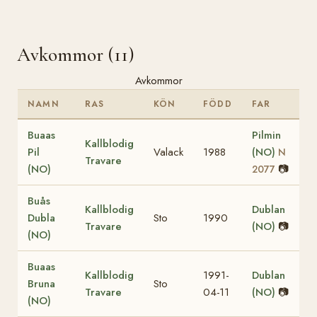
Avkommor (11)
Avkommor
NAMN
RAS
KÖN
FÖDD
FAR
Buaas
Pilmin
Kallblodig
Pil
Valack
1988
(NO)
N
Travare
(NO)
📷
2077
Buås
Kallblodig
Dublan
Dubla
Sto
1990
Travare
(NO)
📷
(NO)
Buaas
Kallblodig
1991-
Dublan
Bruna
Sto
Travare
04-11
(NO)
📷
(NO)