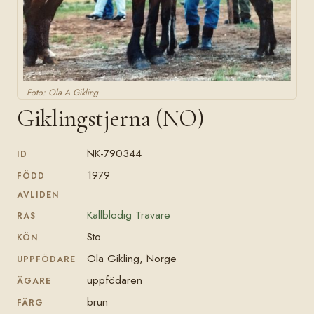
Foto: Ola A Gikling
Giklingstjerna (NO)
NK-790344
ID
1979
FÖDD
AVLIDEN
Kallblodig Travare
RAS
Sto
KÖN
Ola Gikling, Norge
UPPFÖDARE
uppfödaren
ÄGARE
brun
FÄRG