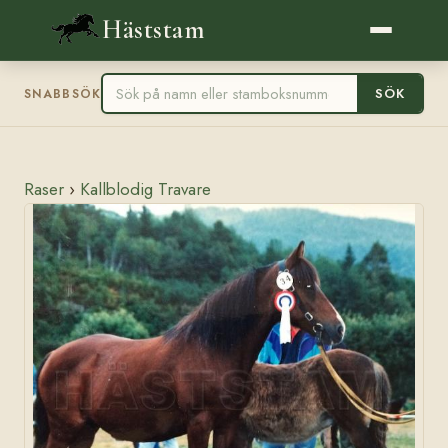
Häststam
SÖK
SNABBSÖK
Raser
›
Kallblodig Travare