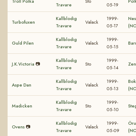
Troll Polka
Sto
Pol
Travare
05-19
Kallblodig
1999-
Nes
Turbofuxen
Valack
Travare
05-17
(NO
Kallblodig
1999-
Guld Pilen
Valack
Bar
Travare
05-15
Kallblodig
1999-
J.K.Victoria
📷
Sto
Zen
Travare
05-14
Kallblodig
1999-
Bok
Aspe Dan
Valack
Travare
05-13
(NO
Kallblodig
1999-
Madicken
Sto
Ste
Travare
05-10
Kallblodig
1999-
Öru
Ovens
📷
Valack
Travare
05-09
(NO