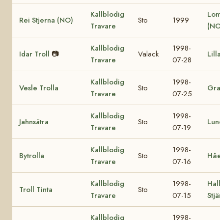
Kallblodig
Lom
Rei Stjerna (NO)
Sto
1999
Travare
(NO
Kallblodig
1998-
Idar Troll
📷
Valack
Lill
Travare
07-28
Kallblodig
1998-
Vesle Trolla
Sto
Gra
Travare
07-25
Kallblodig
1998-
Jahnsätra
Sto
Lun
Travare
07-19
Kallblodig
1998-
Bytrolla
Sto
Håe
Travare
07-16
Kallblodig
1998-
Hall
Troll Tinta
Sto
Travare
07-15
Stj
Kallblodig
1998-