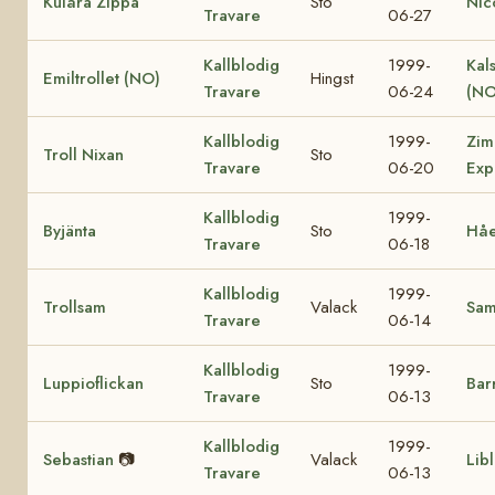
Kulåra Zippa
Sto
Nic
Travare
06-27
Kallblodig
1999-
Kal
Emiltrollet (NO)
Hingst
Travare
06-24
(NO
Kallblodig
1999-
Zim
Troll Nixan
Sto
Travare
06-20
Exp
Kallblodig
1999-
Byjänta
Sto
Håe
Travare
06-18
Kallblodig
1999-
Trollsam
Valack
Sa
Travare
06-14
Kallblodig
1999-
Luppioflickan
Sto
Bar
Travare
06-13
Kallblodig
1999-
Sebastian
📷
Valack
Lib
Travare
06-13