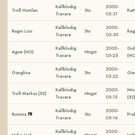
Kallblodig
2000-
Troll Humlan
Sto
Katt
Travare
05-31
Kallblodig
2000-
Ragni Loo
Sto
Rag
Travare
05-30
Kallblodig
2000-
Gol
Agne (NO)
Hingst
Travare
05-25
(NO
Kallblodig
2000-
Ganglina
Sto
Gan
Travare
05-22
Kallblodig
2000-
Min
Troll Markus (52)
Hingst
Travare
05-15
(52
Kallblodig
2000-
Rumina
📷
Sto
Pra
Travare
05-14
Kallblodig
2000-
Järbo Jack
Hingst
Jär