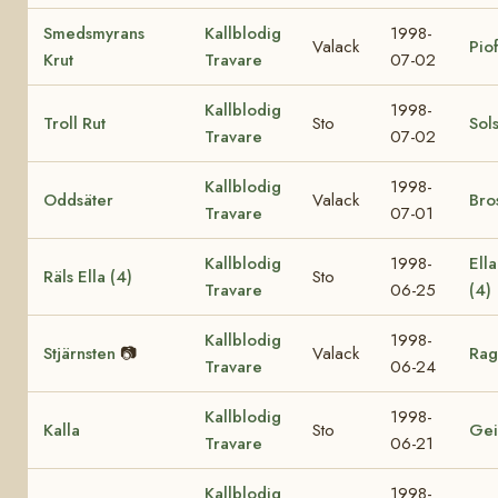
Smedsmyrans
Kallblodig
1998-
Valack
Pio
Krut
Travare
07-02
Kallblodig
1998-
Troll Rut
Sto
Sol
Travare
07-02
Kallblodig
1998-
Oddsäter
Valack
Bro
Travare
07-01
Kallblodig
1998-
Ell
Räls Ella (4)
Sto
Travare
06-25
(4)
Kallblodig
1998-
Stjärnsten
📷
Valack
Rag
Travare
06-24
Kallblodig
1998-
Kalla
Sto
Gei
Travare
06-21
Kallblodig
1998-