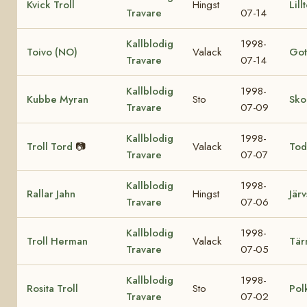
Kvick Troll
Hingst
Lill
Travare
07-14
Kallblodig
1998-
Toivo (NO)
Valack
Got
Travare
07-14
Kallblodig
1998-
Kubbe Myran
Sto
Sko
Travare
07-09
Kallblodig
1998-
Troll Tord
📷
Valack
Tod
Travare
07-07
Kallblodig
1998-
Rallar Jahn
Hingst
Järv
Travare
07-06
Kallblodig
1998-
Troll Herman
Valack
Tär
Travare
07-05
Kallblodig
1998-
Rosita Troll
Sto
Pol
Travare
07-02