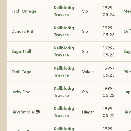
Kallblodig
1999-
Troll Omega
Sto
Me
Travare
05-24
Kallblodig
1999-
Dundra R.B.
Sto
Giff
Travare
05-23
Kallblodig
1999-
Saga Troll
Sto
Sag
Travare
05-23
Kallblodig
1999-
Troll Tage
Valack
Pil
Travare
05-23
Kallblodig
1999-
Jerky Doc
Sto
Lap
Travare
05-22
Kallblodig
1999-
Järvsömolle
📷
Hingst
Jär
Travare
05-22
Kallblodig
1999-