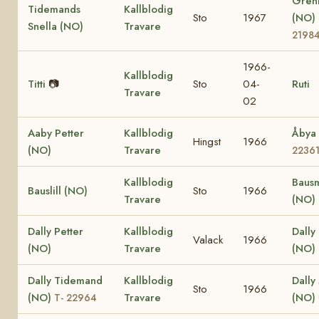
Gren
Tidemands
Kallblodig
Sto
1967
(NO)
Snella (NO)
Travare
2198
1966-
Kallblodig
Titti
📷
Sto
04-
Ruti
Travare
02
Aaby Petter
Kallblodig
Åbya
Hingst
1966
(NO)
Travare
2236
Kallblodig
Bausm
Bauslill (NO)
Sto
1966
Travare
(NO)
Dally Petter
Kallblodig
Dally
Valack
1966
(NO)
Travare
(NO)
Dally Tidemand
Kallblodig
Dally
Sto
1966
(NO)
Travare
(NO)
T- 22964