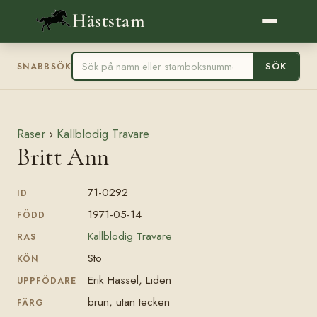
Häststam
SÖK
SNABBSÖK
Raser
›
Kallblodig Travare
Britt Ann
71-0292
ID
1971-05-14
FÖDD
Kallblodig Travare
RAS
Sto
KÖN
Erik Hassel, Liden
UPPFÖDARE
brun, utan tecken
FÄRG