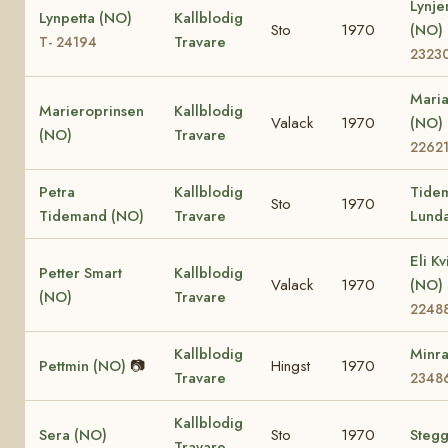
Lynje
Lynpetta (NO)
Kallblodig
Sto
1970
(NO)
Travare
T- 24194
2323
Mari
Marieroprinsen
Kallblodig
Valack
1970
(NO)
(NO)
Travare
2262
Petra
Kallblodig
Tide
Sto
1970
Tidemand (NO)
Travare
Lund
Eli Kv
Petter Smart
Kallblodig
Valack
1970
(NO)
(NO)
Travare
2248
Kallblodig
Minr
Pettmin (NO)
📷
Hingst
1970
Travare
2348
Kallblodig
Sera (NO)
Sto
1970
Stegg
Travare