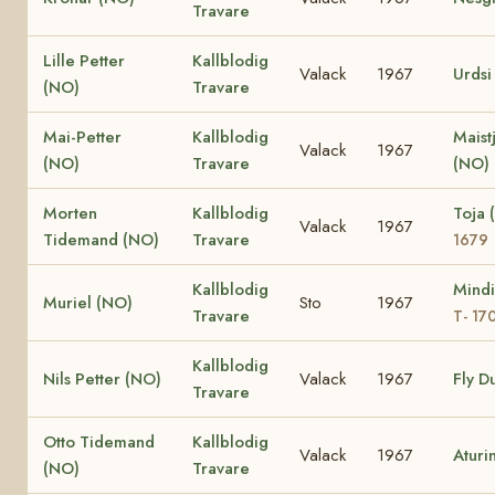
Travare
Lille Petter
Kallblodig
Valack
1967
Urdsi
(NO)
Travare
Mai-Petter
Kallblodig
Maist
Valack
1967
(NO)
Travare
(NO)
Morten
Kallblodig
Toja
Valack
1967
Tidemand (NO)
Travare
1679
Kallblodig
Mindi
Muriel (NO)
Sto
1967
Travare
T- 17
Kallblodig
Nils Petter (NO)
Valack
1967
Fly D
Travare
Otto Tidemand
Kallblodig
Valack
1967
Aturi
(NO)
Travare