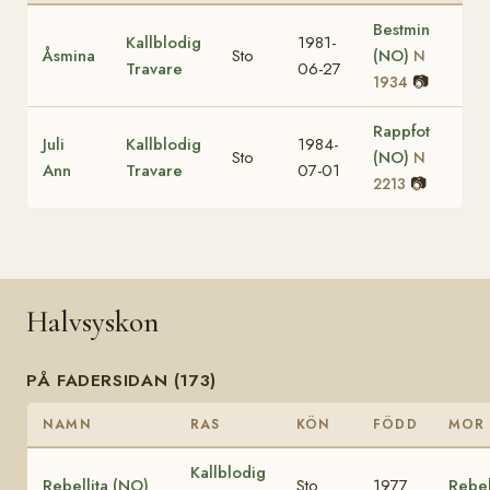
Bestmin
Kallblodig
1981-
Åsmina
Sto
(NO)
N
Travare
06-27
📷
1934
Rappfot
Juli
Kallblodig
1984-
Sto
(NO)
N
Ann
Travare
07-01
📷
2213
Halvsyskon
PÅ FADERSIDAN (173)
NAMN
RAS
KÖN
FÖDD
MOR
Kallblodig
Rebellita (NO)
Sto
1977
Rebel