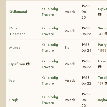
1968-
Kallblodig
Gylv
Gyllemand
Valack
06-
Travare
📷
30
Oscar
Kallblodig
1968-
Seril
Valack
Tidemand
Travare
06-25

143
Kallblodig
1968-
Parr
Munda
Sto
Travare
06-24
11888
Kallblodig
1968-
Cass
Opefuxen
📷
Valack
Travare
06-23
📷
Kallblodig
1968-
Toral
Ido
Valack
Travare
06-22

189
1968-
Kallblodig
Prejk
Valack
06-
Rejka
Travare
20