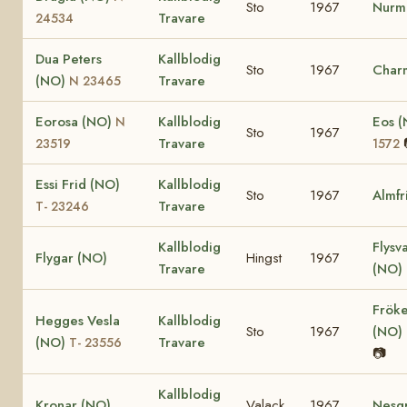
Sto
1967
Nurm
Travare
24534
Dua Peters
Kallblodig
Sto
1967
Char
(NO)
Travare
N 23465
Eorosa (NO)
Kallblodig
Eos 
N
Sto
1967
Travare
23519
1572
Essi Frid (NO)
Kallblodig
Sto
1967
Almfr
Travare
T- 23246
Kallblodig
Flysv
Flygar (NO)
Hingst
1967
Travare
(NO)
Frök
Hegges Vesla
Kallblodig
Sto
1967
(NO)
(NO)
Travare
T- 23556
📷
Kallblodig
Kronar (NO)
Valack
1967
Nesg