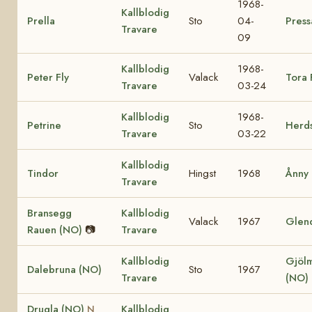
1968-
Kallblodig
Prella
Sto
04-
Press
Travare
09
Kallblodig
1968-
Peter Fly
Valack
Tora 
Travare
03-24
Kallblodig
1968-
Petrine
Sto
Herd
Travare
03-22
Kallblodig
Tindor
Hingst
1968
Ånny
Travare
Bransegg
Kallblodig
Valack
1967
Glen
Rauen (NO)
📷
Travare
Kallblodig
Gjölm
Dalebruna (NO)
Sto
1967
Travare
(NO)
Drugla (NO)
Kallblodig
N