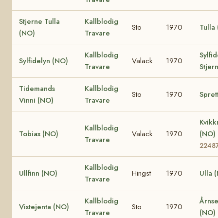
Stjerne Tulla
Kallblodig
Sto
1970
Tulla
(NO)
Travare
Kallblodig
Sylfi
Sylfidelyn (NO)
Valack
1970
Travare
Stjer
Tidemands
Kallblodig
Sto
1970
Spret
Vinni (NO)
Travare
Kvik
Kallblodig
Tobias (NO)
Valack
1970
(NO)
Travare
2248
Kallblodig
Ullfinn (NO)
Hingst
1970
Ulla 
Travare
Kallblodig
Årnse
Vistejenta (NO)
Sto
1970
Travare
(NO)