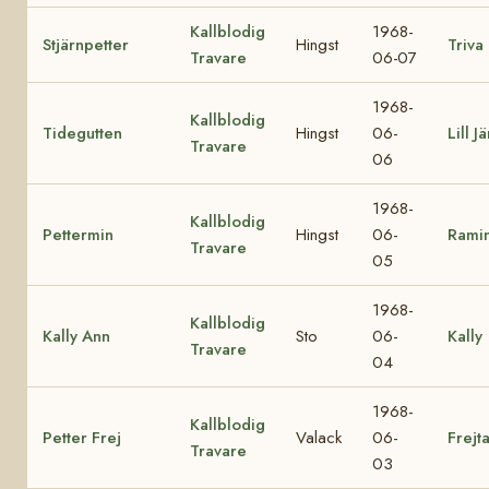
Kallblodig
1968-
Stjärnpetter
Hingst
Triva
Travare
06-07
1968-
Kallblodig
Tidegutten
Hingst
06-
Lill J
Travare
06
1968-
Kallblodig
Pettermin
Hingst
06-
Rami
Travare
05
1968-
Kallblodig
Kally Ann
Sto
06-
Kally
Travare
04
1968-
Kallblodig
Petter Frej
Valack
06-
Frejt
Travare
03