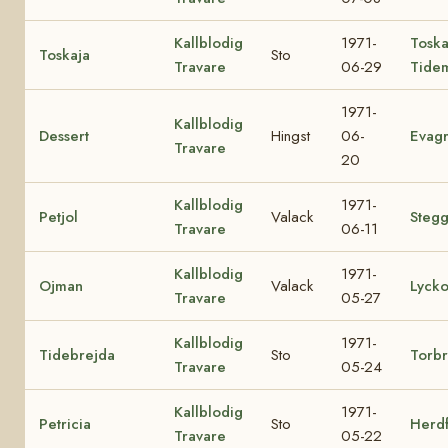
Kallblodig
1971-
Tosk
Toskaja
Sto
Travare
06-29
Tide
1971-
Kallblodig
Dessert
Hingst
06-
Evagr
Travare
20
Kallblodig
1971-
Petjol
Valack
Stegg
Travare
06-11
Kallblodig
1971-
Ojman
Valack
Lycko
Travare
05-27
Kallblodig
1971-
Tidebrejda
Sto
Torbr
Travare
05-24
Kallblodig
1971-
Petricia
Sto
Herd
Travare
05-22