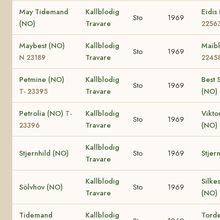
May Tidemand
Kallblodig
Eidis
Sto
1969
(NO)
Travare
2256
Maybest (NO)
Kallblodig
Maib
Sto
1969
Travare
N 23189
2245
Petmine (NO)
Kallblodig
Best 
Sto
1969
Travare
(NO)
T- 23395
Petrolia (NO)
Kallblodig
Viktor
T-
Sto
1969
Travare
(NO)
23396
Kallblodig
Stjernhild (NO)
Sto
1969
Stjer
Travare
Kallblodig
Silke
Sölvhov (NO)
Sto
1969
Travare
(NO)
Tidemand
Kallblodig
Torde