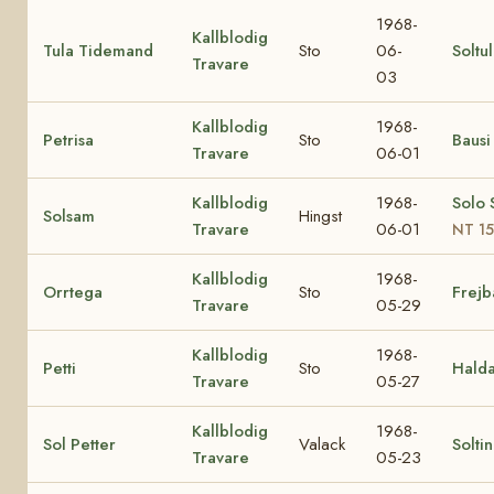
1968-
Kallblodig
Tula Tidemand
Sto
06-
Soltu
Travare
03
Kallblodig
1968-
Petrisa
Sto
Bausi
Travare
06-01
Kallblodig
1968-
Solo
Solsam
Hingst
Travare
06-01
NT 1
Kallblodig
1968-
Orrtega
Sto
Frejb
Travare
05-29
Kallblodig
1968-
Petti
Sto
Hald
Travare
05-27
Kallblodig
1968-
Sol Petter
Valack
Solti
Travare
05-23