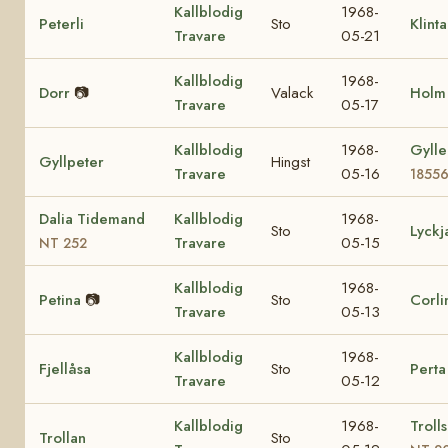
Kallblodig
1968-
Peterli
Sto
Klint
Travare
05-21
Kallblodig
1968-
Dorr
📷
Valack
Holm
Travare
05-17
Kallblodig
1968-
Gylle
Gyllpeter
Hingst
Travare
05-16
1855
Dalia Tidemand
Kallblodig
1968-
Sto
Lyckj
Travare
05-15
NT 252
Kallblodig
1968-
Petina
📷
Sto
Corli
Travare
05-13
Kallblodig
1968-
Fjellåsa
Sto
Perta
Travare
05-12
Kallblodig
1968-
Troll
Trollan
Sto