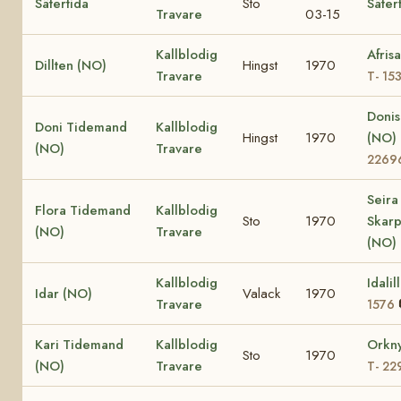
Sätertida
Sto
Säter
Travare
03-15
Kallblodig
Afris
Dillten (NO)
Hingst
1970
Travare
T- 15
Donis
Doni Tidemand
Kallblodig
Hingst
1970
(NO)
(NO)
Travare
2269
Seira
Flora Tidemand
Kallblodig
Sto
1970
Skar
(NO)
Travare
(NO)
Kallblodig
Idali
Idar (NO)
Valack
1970
Travare
1576
Kari Tidemand
Kallblodig
Orkn
Sto
1970
(NO)
Travare
T- 22