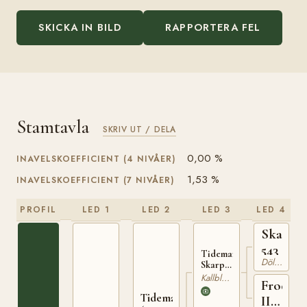
SKICKA IN BILD
RAPPORTERA FEL
Stamtavla
SKRIV UT / DELA
0,00 %
INAVELSKOEFFICIENT (4 NIVÅER)
1,53 %
INAVELSKOEFFICIENT (7 NIVÅER)
PROFIL
LED 1
LED 2
LED 3
LED 4
Skarph
543
Tidemand
Dölehäst
Skarphedin
(NO)
Kallblodig Travare
Frodina
T-65
Tidemandrauen
II