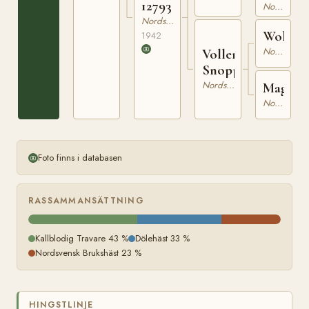
12793
Nordsvensk Brukshäst
Nordsvensk Brukshäst
Woller
1942
Nordsvensk Brukshäst
Voller
Snoppa
Nordsvensk Brukshäst
Maggi
Nordsvensk Brukshäst
Foto finns i databasen
RASSAMMANSÄTTNING
Kallblodig Travare 43 %
Dölehäst 33 %
Nordsvensk Brukshäst 23 %
HINGSTLINJE