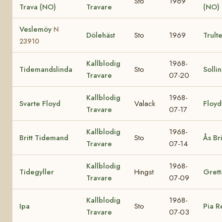
Sto
1969
Trava (NO)
Travare
(NO)
Veslemöy
N
Dölehäst
Sto
1969
Trult
23910
Kallblodig
1968-
Tidemandslinda
Sto
Solli
Travare
07-20
Kallblodig
1968-
Svarte Floyd
Valack
Floyd
Travare
07-17
Kallblodig
1968-
Britt Tidemand
Sto
Ås Bri
Travare
07-14
Kallblodig
1968-
Tidegyller
Hingst
Grett
Travare
07-09
Kallblodig
1968-
Ipa
Sto
Pia 
Travare
07-03