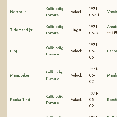
Kallblodig
1971-
Norrbrun
Valack
Vomi
Travare
05-21
Kallblodig
1971-
Annd
Tidemand j:r
Hingst
Travare
05-10

221
1971-
Kallblodig
Ploj
Valack
05-
Pano
Travare
05
1971-
Kallblodig
Månpojken
Valack
05-
Månf
Travare
02
1971-
Kallblodig
Pecka Tind
Valack
05-
Remt
Travare
02