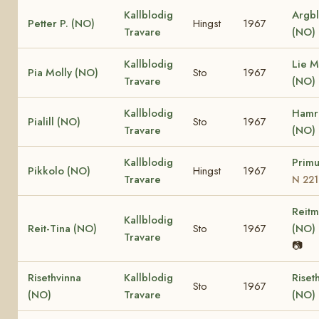
Kallblodig
Argbl
Petter P. (NO)
Hingst
1967
Travare
(NO)
Kallblodig
Lie M
Pia Molly (NO)
Sto
1967
Travare
(NO)
Kallblodig
Hamre
Pialill (NO)
Sto
1967
Travare
(NO)
Kallblodig
Primu
Pikkolo (NO)
Hingst
1967
Travare
N 22
Reitm
Kallblodig
Reit-Tina (NO)
Sto
1967
(NO)
Travare
📷
Risethvinna
Kallblodig
Riset
Sto
1967
(NO)
Travare
(NO)