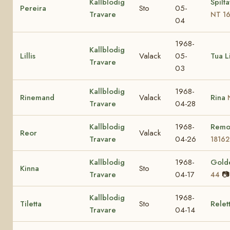
Kallblodig
Spilta
Pereira
Sto
05-
Travare
NT 1
04
1968-
Kallblodig
Lillis
Valack
05-
Tua Li
Travare
03
Kallblodig
1968-
Rinemand
Valack
Rina
Travare
04-28
Kallblodig
1968-
Remo
Reor
Valack
Travare
04-26
18162
Kallblodig
1968-
Gold
Kinna
Sto
Travare
04-17
📷
44
Kallblodig
1968-
Tiletta
Sto
Relet
Travare
04-14