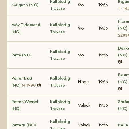
Kallblodig
Rigo
Maigunn (NO)
Sto
1966
Travare
T- 14
Flor
Möy Tidemand
Kallblodig
Sto
1966
(NO)
(NO)
Travare
2283
Dukke
Kallblodig
Petta (NO)
Sto
1966
(NO)
Travare
📷
Bestm
Petter Best
Kallblodig
Hingst
1966
(NO)
(NO)
📷
Travare
N 1990
📷
Petter-Wessel
Kallblodig
Sörla
Valack
1966
(NO)
Travare
(NO)
Kallblodig
Pettern (NO)
Valack
1966
Bella
Travare