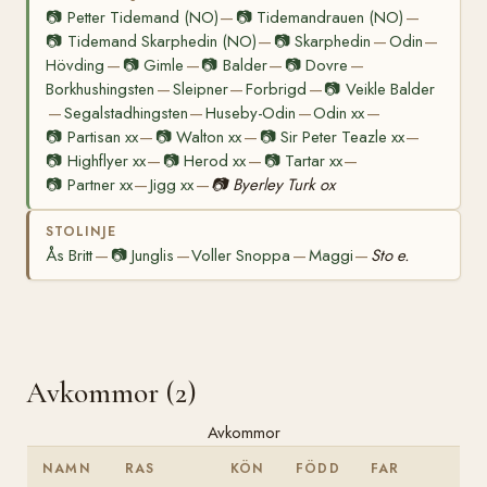
📷
Petter Tidemand (NO)
📷
Tidemandrauen (NO)
—
—
📷
Tidemand Skarphedin (NO)
📷
Skarphedin
Odin
—
—
—
Hövding
📷
Gimle
📷
Balder
📷
Dovre
—
—
—
—
Borkhushingsten
Sleipner
Forbrigd
📷
Veikle Balder
—
—
—
Segalstadhingsten
Huseby-Odin
Odin xx
—
—
—
—
📷
Partisan xx
📷
Walton xx
📷
Sir Peter Teazle xx
—
—
—
📷
Highflyer xx
📷
Herod xx
📷
Tartar xx
—
—
—
📷
Partner xx
Jigg xx
📷
Byerley Turk ox
—
—
STOLINJE
Ås Britt
📷
Junglis
Voller Snoppa
Maggi
Sto e.
—
—
—
—
Avkommor (2)
Avkommor
NAMN
RAS
KÖN
FÖDD
FAR