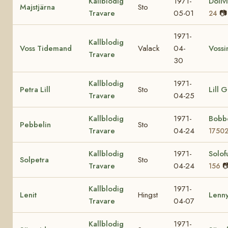
Kallblodig
1971-
Dollv
Majstjärna
Sto
Travare
05-01
📷
24
1971-
Kallblodig
Voss Tidemand
Valack
04-
Vossi
Travare
30
Kallblodig
1971-
Petra Lill
Sto
Lill 
Travare
04-25
Kallblodig
1971-
Bobb
Pebbelin
Sto
Travare
04-24
1750
Kallblodig
1971-
Solo
Solpetra
Sto
Travare
04-24

156
Kallblodig
1971-
Lenit
Hingst
Lenn
Travare
04-07
Kallblodig
1971-