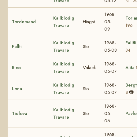
Travare
05-12
NT 2
1968-
Kallblodig
Torl
Tordemand
Hingst
05-
Travare
196
09
Kallblodig
1968-
Fallf
Fallti
Sto
Travare
05-08
34
Kallblodig
1968-
Itico
Valack
Alita
Travare
05-07
Kallblodig
1968-
Berg
Lona
Sto
Travare
05-07
📷
8
1968-
Kallblodig
Tidlova
Sto
05-
Pavlo
Travare
06
1968-