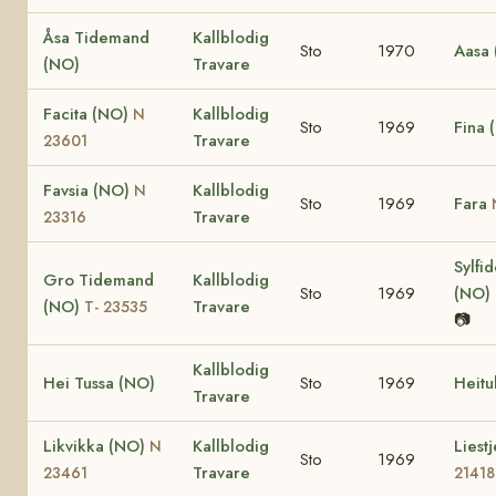
Åsa Tidemand
Kallblodig
Sto
1970
Aasa
(NO)
Travare
Facita (NO)
Kallblodig
N
Sto
1969
Fina 
Travare
23601
Favsia (NO)
Kallblodig
N
Sto
1969
Fara
Travare
23316
Sylfi
Gro Tidemand
Kallblodig
Sto
1969
(NO)
(NO)
Travare
T- 23535
📷
Kallblodig
Hei Tussa (NO)
Sto
1969
Heitu
Travare
Likvikka (NO)
Kallblodig
Liest
N
Sto
1969
Travare
23461
21418