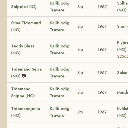
Kallblodig
Solh
Solpete (NO)
Sto
1967
Travare
(NO)
Stina Tidemand
Kallblodig
Sto
1967
Steni
(NO)
Travare
Flybr
Teddy Blesa
Kallblodig
Sto
1967
(NO)
(NO)
Travare
2256
Tidemand Seira
Kallblodig
Sto
1967
Solse
(NO)
📷
Travare
Tidemand
Kallblodig
Sto
1967
Mindi
Snippa (NO)
Travare
Tidemandjenta
Kallblodig
Kvåls
Sto
1967
(NO)
Travare
(NO)