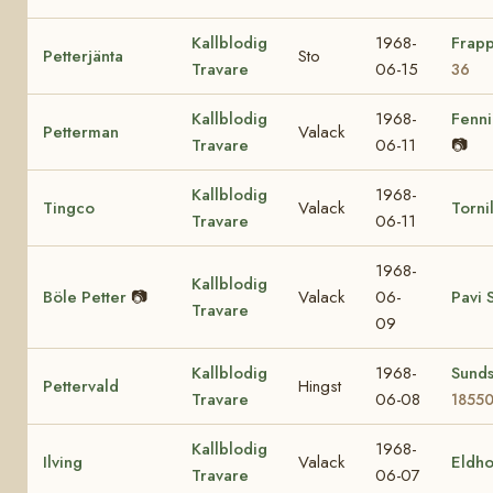
Kallblodig
1968-
Frap
Petterjänta
Sto
Travare
06-15
36
Kallblodig
1968-
Fenn
Petterman
Valack
Travare
06-11
📷
Kallblodig
1968-
Tingco
Valack
Torni
Travare
06-11
1968-
Kallblodig
Böle Petter
📷
Valack
06-
Pavi
Travare
09
Kallblodig
1968-
Sunds
Pettervald
Hingst
Travare
06-08
1855
Kallblodig
1968-
Ilving
Valack
Eldh
Travare
06-07