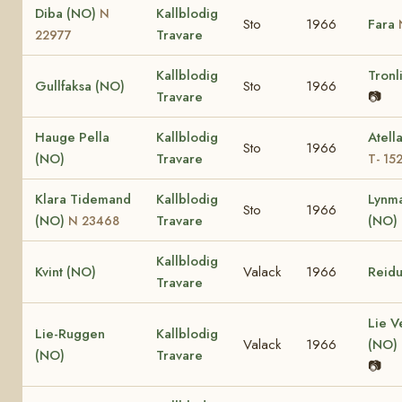
Diba (NO)
Kallblodig
N
Sto
1966
Fara
Travare
22977
Kallblodig
Tronl
Gullfaksa (NO)
Sto
1966
Travare
📷
Hauge Pella
Kallblodig
Atell
Sto
1966
(NO)
Travare
T- 15
Klara Tidemand
Kallblodig
Lynm
Sto
1966
(NO)
Travare
(NO)
N 23468
Kallblodig
Kvint (NO)
Valack
1966
Reid
Travare
Lie V
Lie-Ruggen
Kallblodig
Valack
1966
(NO)
(NO)
Travare
📷