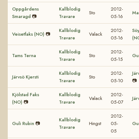
Oppgårdens
Kallblodig
2012-
Sto
Mar
Smaragd
📷
Travare
05-16
Kallblodig
2012-
Söy
Veisetfaks (NO)
📷
Valack
Travare
05-16
(N
Kallblodig
2012-
Tams Terna
Sto
Gul
Travare
05-15
Kallblodig
2012-
Jär
Järvsö Kjersti
Sto
Travare
05-10
📷
Kjölstad Faks
Kallblodig
2012-
Valack
Jär
(NO)
📷
Travare
05-07
2012-
Kallblodig
Guli Rubin
📷
Hingst
05-
Gul
Travare
05