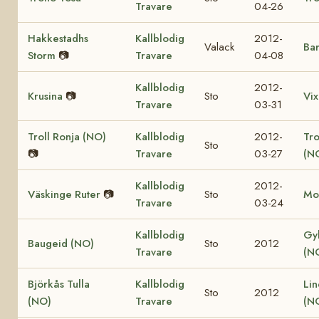
Travare
04-26
Hakkestadhs
Kallblodig
2012-
Valack
Bar
Storm
📷
Travare
04-08
Kallblodig
2012-
Krusina
📷
Sto
Vix
Travare
03-31
Troll Ronja (NO)
Kallblodig
2012-
Tr
Sto
📷
Travare
03-27
(N
Kallblodig
2012-
Väskinge Ruter
📷
Sto
Mo
Travare
03-24
Kallblodig
Gy
Baugeid (NO)
Sto
2012
Travare
(N
Björkås Tulla
Kallblodig
Lin
Sto
2012
(NO)
Travare
(N