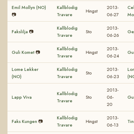
Emil Mollyn (NO)
Kallblodig
2013-
Ce
Hingst
📷
Travare
06-27
Mo
Kallblodig
2013-
Fakslilja
📷
Sto
Ge
Travare
06-26
Kallblodig
2013-
Guli Komet
📷
Hingst
Gul
Travare
06-24
Lome Lekker
Kallblodig
2013-
Lo
Sto
(NO)
Travare
06-23
(N
2013-
Kallblodig
Lapp Viva
Sto
06-
Gul
Travare
20
Kallblodig
2013-
Faks Kungen
📷
Hingst
Tin
Travare
06-13