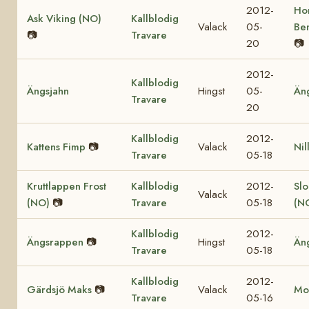
2012-
Ho
Ask Viking (NO)
Kallblodig
Valack
05-
Be
📷
Travare
20
📷
2012-
Kallblodig
Ängsjahn
Hingst
05-
Än
Travare
20
Kallblodig
2012-
Kattens Fimp
📷
Valack
Nil
Travare
05-18
Kruttlappen Frost
Kallblodig
2012-
Sl
Valack
(NO)
📷
Travare
05-18
(N
Kallblodig
2012-
Ängsrappen
📷
Hingst
Än
Travare
05-18
Kallblodig
2012-
Gärdsjö Maks
📷
Valack
Mol
Travare
05-16