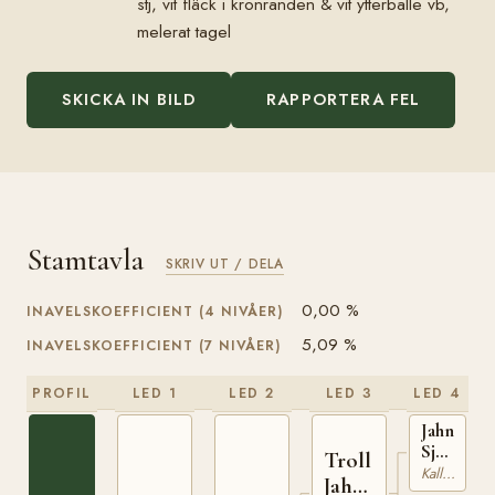
stj, vit fläck i kronranden & vit ytterballe vb,
melerat tagel
SKICKA IN BILD
RAPPORTERA FEL
Stamtavla
SKRIV UT / DELA
0,00 %
INAVELSKOEFFICIENT (4 NIVÅER)
5,09 %
INAVELSKOEFFICIENT (7 NIVÅER)
PROFIL
LED 1
LED 2
LED 3
LED 4
Jahn
Sjur
Troll
(NO)
Kallblodig Travare
Jahn
T-