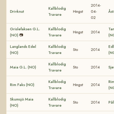
2014-
Kallblodig
Drivknut
Hingst
04-
Åst
Travare
02
Grislefaksen G.L.
Kallblodig
Ta
Hingst
2014
(NO)
📷
Travare
(N
Langlands Edel
Kallblodig
Edl
Sto
2014
(NO)
Travare
(N
Kallblodig
Maia G.L. (NO)
Sto
2014
Sje
Travare
Kallblodig
Ri
Rim Faks (NO)
Hingst
2014
Travare
(N
Skumsjö Maia
Kallblodig
Sto
2014
Pål
(NO)
Travare