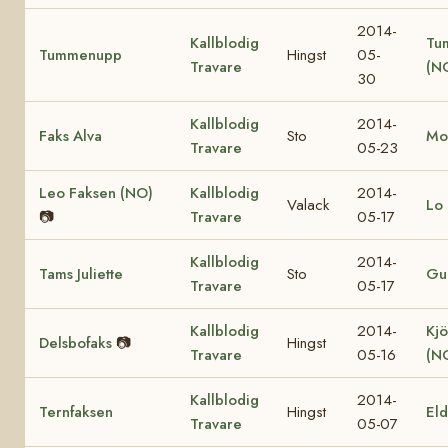
2014-
Kallblodig
Tu
Tummenupp
Hingst
05-
Travare
(N
30
Kallblodig
2014-
Faks Alva
Sto
Mo
Travare
05-23
Leo Faksen (NO)
Kallblodig
2014-
Valack
Lo 
📷
Travare
05-17
Kallblodig
2014-
Tams Juliette
Sto
Gul
Travare
05-17
Kallblodig
2014-
Kjö
Delsbofaks
📷
Hingst
Travare
05-16
(N
Kallblodig
2014-
Ternfaksen
Hingst
El
Travare
05-07