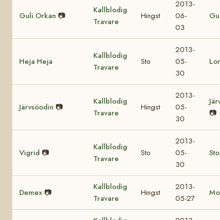
2013-
Kallblodig
Guli Orkan
📷
Hingst
06-
Gul
Travare
03
2013-
Kallblodig
Heja Heja
Sto
05-
Lo
Travare
30
2013-
Kallblodig
Jär
Järvsöodin
📷
Hingst
05-
Travare
📷
30
2013-
Kallblodig
Vigrid
📷
Sto
05-
St
Travare
30
Kallblodig
2013-
Demex
📷
Hingst
Mo
Travare
05-27