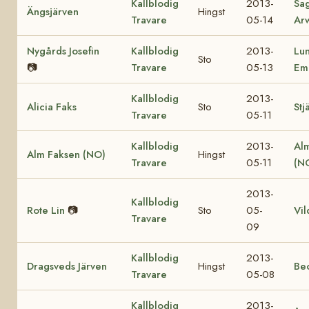
Kallblodig
2013-
Sa
Ängsjärven
Hingst
Travare
05-14
Ar
Nygårds Josefin
Kallblodig
2013-
Lu
Sto
📷
Travare
05-13
Em
Kallblodig
2013-
Alicia Faks
Sto
Stj
Travare
05-11
Kallblodig
2013-
Al
Alm Faksen (NO)
Hingst
Travare
05-11
(N
2013-
Kallblodig
Rote Lin
📷
Sto
05-
Vil
Travare
09
Kallblodig
2013-
Dragsveds Järven
Hingst
Be
Travare
05-08
Kallblodig
2013-