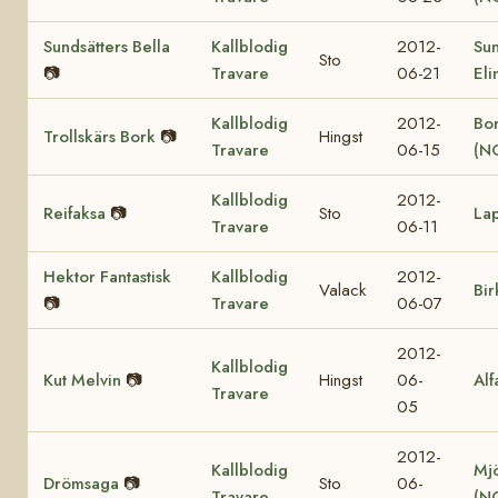
Sundsätters Bella
Kallblodig
2012-
Sun
Sto
📷
Travare
06-21
Eli
Kallblodig
2012-
Bor
Trollskärs Bork
📷
Hingst
Travare
06-15
(N
Kallblodig
2012-
Reifaksa
📷
Sto
La
Travare
06-11
Hektor Fantastisk
Kallblodig
2012-
Valack
Bir
📷
Travare
06-07
2012-
Kallblodig
Kut Melvin
📷
Hingst
06-
Alf
Travare
05
2012-
Kallblodig
Mjö
Drömsaga
📷
Sto
06-
Travare
(N