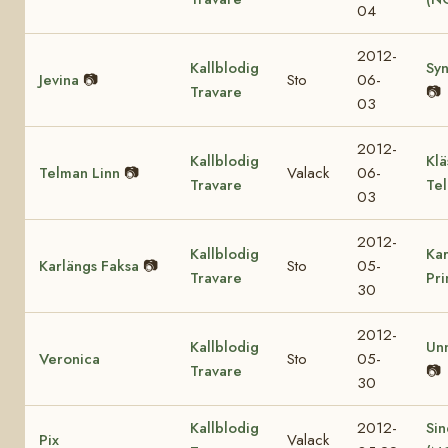
04
2012-
Kallblodig
Sy
Jevina
📷
Sto
06-
Travare
📷
03
2012-
Kallblodig
Klä
Telman Linn
📷
Valack
06-
Travare
Te
03
2012-
Kallblodig
Kar
Karlängs Faksa
📷
Sto
05-
Travare
Pr
30
2012-
Kallblodig
Un
Veronica
Sto
05-
Travare
📷
30
Kallblodig
2012-
Sin
Pix
Valack