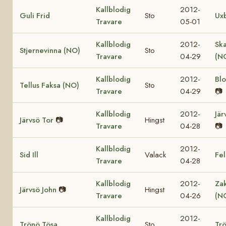
Kallblodig
2012-
Guli Frid
Sto
Ux
Travare
05-01
Kallblodig
2012-
Sk
Stjernevinna (NO)
Sto
Travare
04-29
(N
Kallblodig
2012-
Bl
Tellus Faksa (NO)
Sto
Travare
04-29
📷
Kallblodig
2012-
Jär
Järvsö Tor
📷
Hingst
Travare
04-28
📷
Kallblodig
2012-
Sid Ill
Valack
Fel
Travare
04-28
Kallblodig
2012-
Za
Järvsö John
📷
Hingst
Travare
04-26
(N
Kallblodig
2012-
Trönö Tösa
Sto
Trö