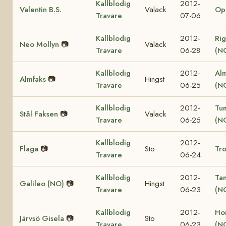
Kallblodig
2012-
Valentin B.S.
Valack
Op
Travare
07-06
Kallblodig
2012-
Rig
Neo Mollyn
📷
Valack
Travare
06-28
(N
Kallblodig
2012-
Al
Almfaks
📷
Hingst
Travare
06-25
(N
Kallblodig
2012-
Tu
Stål Faksen
📷
Valack
Travare
06-25
(N
Kallblodig
2012-
Flaga
📷
Sto
Tro
Travare
06-24
Kallblodig
2012-
Ta
Galileo (NO)
📷
Hingst
Travare
06-23
(N
Kallblodig
2012-
Ho
Järvsö Gisela
📷
Sto
Travare
06-23
(N