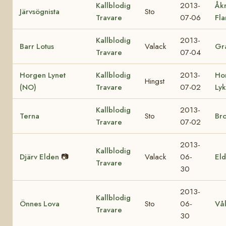
Kallblodig
2013-
Åk
Järvsögnista
Sto
Travare
07-06
Fl
Kallblodig
2013-
Barr Lotus
Valack
Gra
Travare
07-04
Horgen Lynet
Kallblodig
2013-
Ho
Hingst
(NO)
Travare
07-02
Ly
Kallblodig
2013-
Terna
Sto
Br
Travare
07-02
2013-
Kallblodig
Djärv Elden
📷
Valack
06-
Eld
Travare
30
2013-
Kallblodig
Önnes Lova
Sto
06-
Vå
Travare
30