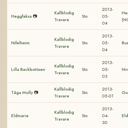
2013-
Kallblodig
He
Heggfaksa
📷
Sto
05-
Travare
(N
04
2013-
Kallblodig
Nifelheim
Sto
05-
Bu
Travare
04
2013-
Kallblodig
Lilla Backbotösen
Sto
05-
Ni
Travare
03
Kallblodig
2013-
Tåga Molly
📷
Sto
Gul
Travare
05-01
2013-
Kallblodig
Eldmarie
Sto
04-
Eld
Travare
30