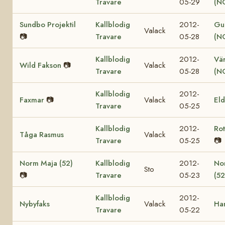
Travare
05-29
(N
Sundbo Projektil
Kallblodig
2012-
Gul
Valack
📷
Travare
05-28
(N
Kallblodig
2012-
Vär
Wild Fakson
📷
Valack
Travare
05-28
(N
Kallblodig
2012-
Faxmar
📷
Valack
El
Travare
05-25
Kallblodig
2012-
Ro
Tåga Rasmus
Valack
Travare
05-25
📷
Norm Maja (52)
Kallblodig
2012-
No
Sto
📷
Travare
05-23
(52
Kallblodig
2012-
Nybyfaks
Valack
Ha
Travare
05-22