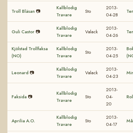
Kallblodig
2013-
Troll Bläsan
📷
Sto
Ter
Travare
04-28
Kallblodig
2013-
Guli Castor
📷
Valack
Te
Travare
04-26
Kjölstad Trollfaksa
Kallblodig
2013-
Bok
Sto
(NO)
Travare
04-25
(N
Kallblodig
2013-
Leonard
📷
Valack
Mi
Travare
04-23
2013-
Kallblodig
Faksida
📷
Sto
04-
Rol
Travare
20
Kallblodig
2013-
Aprilia A.O.
Sto
Må
Travare
04-17