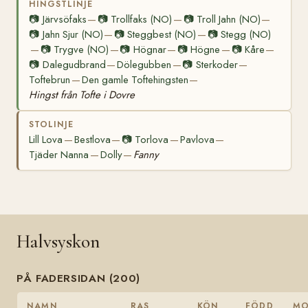
HINGSTLINJE
📷
Järvsöfaks
📷
Trollfaks (NO)
📷
Troll Jahn (NO)
—
—
—
📷
Jahn Sjur (NO)
📷
Steggbest (NO)
📷
Stegg (NO)
—
—
📷
Trygve (NO)
📷
Högnar
📷
Högne
📷
Kåre
—
—
—
—
—
📷
Dalegudbrand
Dölegubben
📷
Sterkoder
—
—
—
Toftebrun
Den gamle Toftehingsten
—
—
Hingst från Tofte i Dovre
STOLINJE
Lill Lova
Bestlova
📷
Torlova
Pavlova
—
—
—
—
Tjäder Nanna
Dolly
Fanny
—
—
Halvsyskon
PÅ FADERSIDAN (200)
NAMN
RAS
KÖN
FÖDD
M