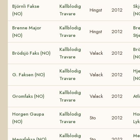
Björnli Fakse
Kallblodig
Skj
Hingst
2012
(NO)
Travare
(N
Brenne Major
Kallblodig
Br
Hingst
2012
(NO)
Travare
Stj
Kallblodig
Brö
Brödsjö Faks (NO)
Valack
2012
Travare
(N
Kallblodig
Hje
G. Faksen (NO)
Valack
2012
Travare
(N
Kallblodig
Gromfaks (NO)
Valack
2012
Atl
Travare
Horgen Gaupa
Kallblodig
Ho
Sto
2012
(NO)
Travare
Ly
Kallblodig
Me
Megafaksa (NO)
Sto
2012