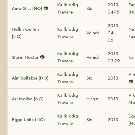
Kallblodig
2013-
Ta
Aine G.L. (NO)
📷
Sto
Travare
04-15
(N
2013-
Hellin Gutten
Kallblodig
Ne
Valack
04-
(NO)
Travare
Fa
06
Kallblodig
2013-
Storm Hector
📷
Valack
Kar
Travare
03-29
Kallblodig
Alm
Alm Solfaksa (NO)
Sto
2013
Travare
📷
Kallblodig
Vik
Ari Mollyn (NO)
Hingst
2013
Travare
Mo
Kallblodig
Eg
Egge Lotta (NO)
Sto
2013
Travare
(N