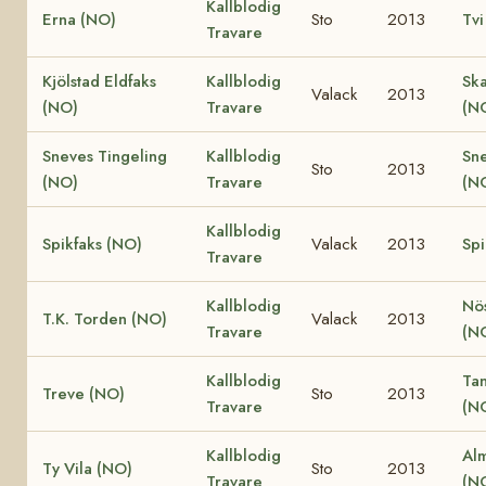
Kallblodig
Erna (NO)
Sto
2013
Tvi
Travare
Kjölstad Eldfaks
Kallblodig
Ska
Valack
2013
(NO)
Travare
(N
Sneves Tingeling
Kallblodig
Sn
Sto
2013
(NO)
Travare
(N
Kallblodig
Spikfaks (NO)
Valack
2013
Spi
Travare
Kallblodig
Nö
T.K. Torden (NO)
Valack
2013
Travare
(N
Kallblodig
Ta
Treve (NO)
Sto
2013
Travare
(N
Kallblodig
Al
Ty Vila (NO)
Sto
2013
Travare
(N