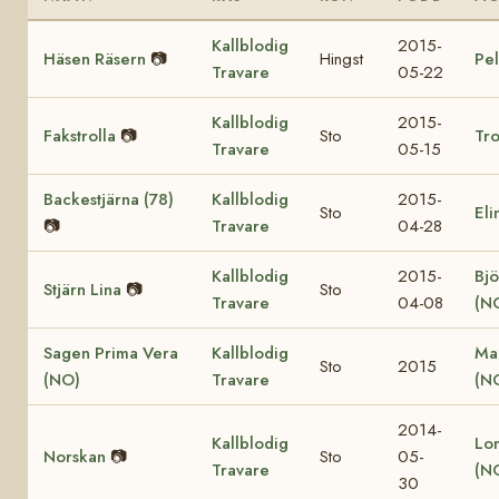
Kallblodig
2015-
Häsen Räsern
📷
Hingst
Pel
Travare
05-22
Kallblodig
2015-
Fakstrolla
📷
Sto
Tro
Travare
05-15
Backestjärna (78)
Kallblodig
2015-
Sto
Eli
📷
Travare
04-28
Kallblodig
2015-
Bjö
Stjärn Lina
📷
Sto
Travare
04-08
(N
Sagen Prima Vera
Kallblodig
Ma
Sto
2015
(NO)
Travare
(N
2014-
Kallblodig
Lo
Norskan
📷
Sto
05-
Travare
(N
30