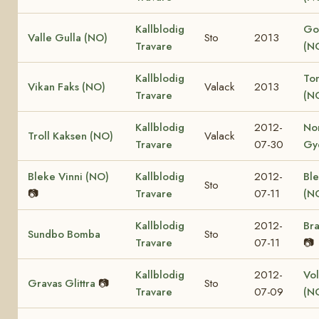
Kallblodig
Go
Valle Gulla (NO)
Sto
2013
Travare
(N
Kallblodig
Ton
Vikan Faks (NO)
Valack
2013
Travare
(N
Kallblodig
2012-
No
Troll Kaksen (NO)
Valack
Travare
07-30
Gy
Bleke Vinni (NO)
Kallblodig
2012-
Ble
Sto
📷
Travare
07-11
(N
Kallblodig
2012-
Bra
Sundbo Bomba
Sto
Travare
07-11
📷
Kallblodig
2012-
Vol
Gravas Glittra
📷
Sto
Travare
07-09
(N