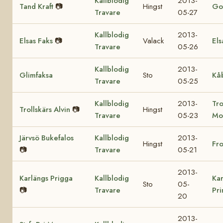
Kallblodig
2013-
Tand Kraft
📷
Hingst
Got
Travare
05-27
Kallblodig
2013-
Elsas Faks
📷
Valack
Els
Travare
05-26
Kallblodig
2013-
Glimfaksa
Sto
Kå
Travare
05-25
Kallblodig
2013-
Tro
Trollskärs Alvin
📷
Hingst
Travare
05-23
Mo
Järvsö Bukefalos
Kallblodig
2013-
Hingst
Fr
📷
Travare
05-21
2013-
Karlängs Prigga
Kallblodig
Kar
Sto
05-
📷
Travare
Pr
20
2013-