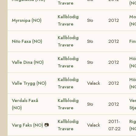
Travare
(N
Kallblodig
Mo
Myrsnipa (NO)
Sto
2012
Travare
(N
Kallblodig
Nito Faxa (NO)
Sto
2012
Fin
Travare
Kallblodig
Höi
Valle Dina (NO)
Sto
2012
Travare
(N
Kallblodig
Höi
Valle Trygg (NO)
Valack
2012
Travare
(N
Verdals Faxå
Kallblodig
Ver
Sto
2012
(NO)
Travare
Stj
Kallblodig
2011-
Rig
Varg Faks (NO)
📷
Valack
Travare
07-22
(N