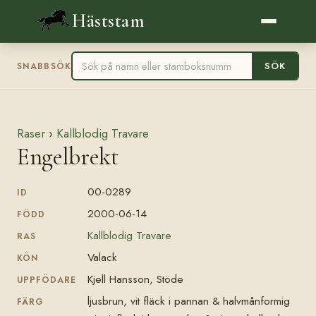
Häststam
SÖK
SNABBSÖK
Raser
›
Kallblodig Travare
Engelbrekt
00-0289
ID
2000-06-14
FÖDD
Kallblodig Travare
RAS
Valack
KÖN
Kjell Hansson, Stöde
UPPFÖDARE
ljusbrun, vit fläck i pannan & halvmånformig
FÄRG