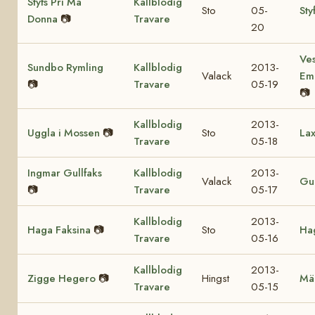
Styfs Pri Ma
Kallblodig
Sto
05-
Sty
Donna
📷
Travare
20
Ves
Sundbo Rymling
Kallblodig
2013-
Valack
Em
📷
Travare
05-19
📷
Kallblodig
2013-
Uggla i Mossen
📷
Sto
Lax
Travare
05-18
Ingmar Gullfaks
Kallblodig
2013-
Valack
Gul
📷
Travare
05-17
Kallblodig
2013-
Haga Faksina
📷
Sto
Hag
Travare
05-16
Kallblodig
2013-
Zigge Hegero
📷
Hingst
Mä
Travare
05-15