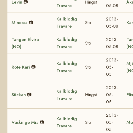
Levin
📷
Hingst
Åk
Travare
05-08
Kallblodig
2013-
Minessa
📷
Sto
Ka
Travare
05-08
Tangen Elvira
Kallblodig
2013-
Ta
Sto
(NO)
Travare
05-08
(N
2013-
Kallblodig
Mjö
Rote Kari
📷
Sto
05-
Travare
(N
05
2013-
Kallblodig
Stickan
📷
Hingst
05-
Fli
Travare
05
2013-
Kallblodig
Väskinge Mia
📷
Sto
05-
Mo
Travare
05