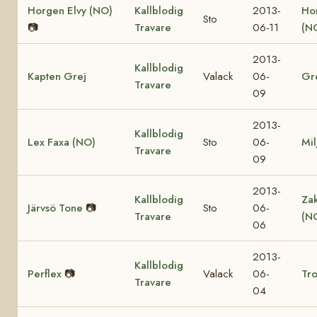
Horgen Elvy (NO)
Kallblodig
2013-
Ho
Sto
📷
Travare
06-11
(N
2013-
Kallblodig
Kapten Grej
Valack
06-
Gr
Travare
09
2013-
Kallblodig
Lex Faxa (NO)
Sto
06-
Mil
Travare
09
2013-
Kallblodig
Za
Järvsö Tone
📷
Sto
06-
Travare
(N
06
2013-
Kallblodig
Perflex
📷
Valack
06-
Tro
Travare
04