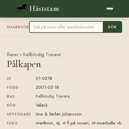
Häststam
SÖK
SNABBSÖK
Raser
›
Kallblodig Travare
Pålkapen
01-0218
ID
2001-05-18
FÖDD
Kallblodig Travare
RAS
Valack
KÖN
Uno & Stefan Johansson
UPPFÖDARE
svartbrun, stj, vt fl på nosen, vit innerballe vb
FÄRG