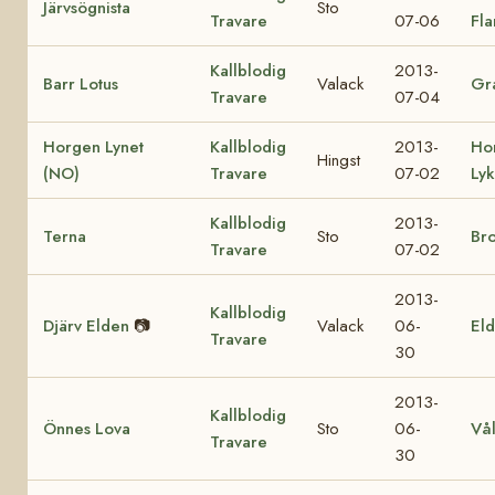
Järvsögnista
Sto
Travare
07-06
Fl
Kallblodig
2013-
Barr Lotus
Valack
Gra
Travare
07-04
Horgen Lynet
Kallblodig
2013-
Ho
Hingst
(NO)
Travare
07-02
Ly
Kallblodig
2013-
Terna
Sto
Br
Travare
07-02
2013-
Kallblodig
Djärv Elden
📷
Valack
06-
Eld
Travare
30
2013-
Kallblodig
Önnes Lova
Sto
06-
Vå
Travare
30