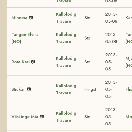
Travare
05-08
Kallblodig
2013-
Minessa
📷
Sto
Ka
Travare
05-08
Tangen Elvira
Kallblodig
2013-
Ta
Sto
(NO)
Travare
05-08
(N
2013-
Kallblodig
Mjö
Rote Kari
📷
Sto
05-
Travare
(N
05
2013-
Kallblodig
Stickan
📷
Hingst
05-
Fli
Travare
05
2013-
Kallblodig
Väskinge Mia
📷
Sto
05-
Mo
Travare
05