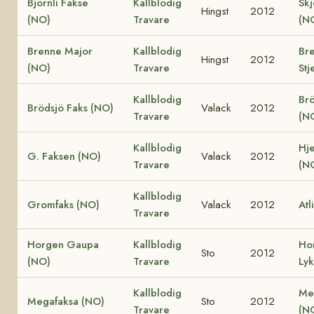
Björnli Fakse
Kallblodig
Skj
Hingst
2012
(NO)
Travare
(N
Brenne Major
Kallblodig
Br
Hingst
2012
(NO)
Travare
Stj
Kallblodig
Brö
Brödsjö Faks (NO)
Valack
2012
Travare
(N
Kallblodig
Hje
G. Faksen (NO)
Valack
2012
Travare
(N
Kallblodig
Gromfaks (NO)
Valack
2012
Atl
Travare
Horgen Gaupa
Kallblodig
Ho
Sto
2012
(NO)
Travare
Ly
Kallblodig
Me
Megafaksa (NO)
Sto
2012
Travare
(N