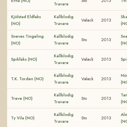
Erna (NO)
Sto
2013
Tvi
Travare
Kjölstad Eldfaks
Kallblodig
Ska
Valack
2013
(NO)
Travare
(N
Sneves Tingeling
Kallblodig
Sn
Sto
2013
(NO)
Travare
(N
Kallblodig
Spikfaks (NO)
Valack
2013
Spi
Travare
Kallblodig
Nö
T.K. Torden (NO)
Valack
2013
Travare
(N
Kallblodig
Ta
Treve (NO)
Sto
2013
Travare
(N
Kallblodig
Al
Ty Vila (NO)
Sto
2013
Travare
(N