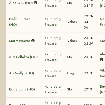
Aine G.L. (NO)
📷
Sto
Travare
04-15
(N
2013-
Hellin Gutten
Kallblodig
Ne
Valack
04-
(NO)
Travare
Fa
06
Kallblodig
2013-
Storm Hector
📷
Valack
Kar
Travare
03-29
Kallblodig
Alm
Alm Solfaksa (NO)
Sto
2013
Travare
📷
Kallblodig
Vik
Ari Mollyn (NO)
Hingst
2013
Travare
Mo
Kallblodig
Eg
Egge Lotta (NO)
Sto
2013
Travare
(N
Kallblodig