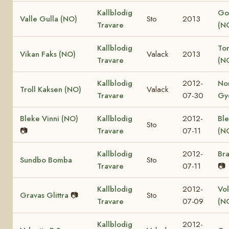
Kallblodig
Go
Valle Gulla (NO)
Sto
2013
Travare
(N
Kallblodig
Ton
Vikan Faks (NO)
Valack
2013
Travare
(N
Kallblodig
2012-
No
Troll Kaksen (NO)
Valack
Travare
07-30
Gy
Bleke Vinni (NO)
Kallblodig
2012-
Ble
Sto
📷
Travare
07-11
(N
Kallblodig
2012-
Bra
Sundbo Bomba
Sto
Travare
07-11
📷
Kallblodig
2012-
Vol
Gravas Glittra
📷
Sto
Travare
07-09
(N
Kallblodig
2012-