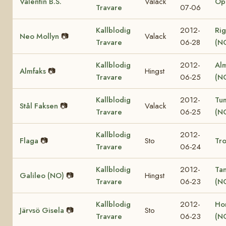
Valentin B.S.
Valack
Op
Travare
07-06
Kallblodig
2012-
Rig
Neo Mollyn
📷
Valack
Travare
06-28
(N
Kallblodig
2012-
Al
Almfaks
📷
Hingst
Travare
06-25
(N
Kallblodig
2012-
Tu
Stål Faksen
📷
Valack
Travare
06-25
(N
Kallblodig
2012-
Flaga
📷
Sto
Tro
Travare
06-24
Kallblodig
2012-
Ta
Galileo (NO)
📷
Hingst
Travare
06-23
(N
Kallblodig
2012-
Ho
Järvsö Gisela
📷
Sto
Travare
06-23
(N