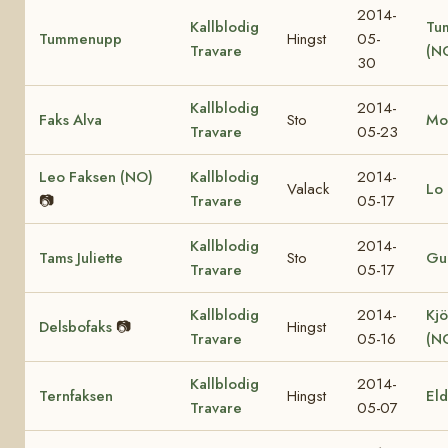
2014-
Kallblodig
Tu
Tummenupp
Hingst
05-
Travare
(N
30
Kallblodig
2014-
Faks Alva
Sto
Mo
Travare
05-23
Leo Faksen (NO)
Kallblodig
2014-
Valack
Lo 
📷
Travare
05-17
Kallblodig
2014-
Tams Juliette
Sto
Gul
Travare
05-17
Kallblodig
2014-
Kjö
Delsbofaks
📷
Hingst
Travare
05-16
(N
Kallblodig
2014-
Ternfaksen
Hingst
El
Travare
05-07