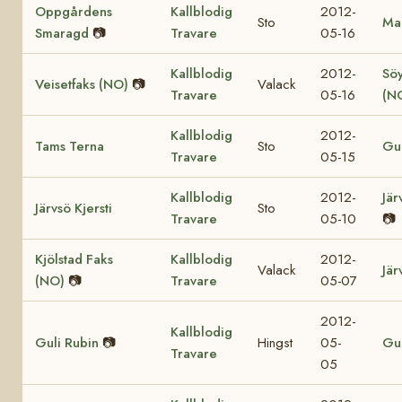
Oppgårdens
Kallblodig
2012-
Sto
Mar
Smaragd
📷
Travare
05-16
Kallblodig
2012-
Söy
Veisetfaks (NO)
📷
Valack
Travare
05-16
(N
Kallblodig
2012-
Tams Terna
Sto
Gul
Travare
05-15
Kallblodig
2012-
Jär
Järvsö Kjersti
Sto
Travare
05-10
📷
Kjölstad Faks
Kallblodig
2012-
Valack
Jär
(NO)
📷
Travare
05-07
2012-
Kallblodig
Guli Rubin
📷
Hingst
05-
Gul
Travare
05