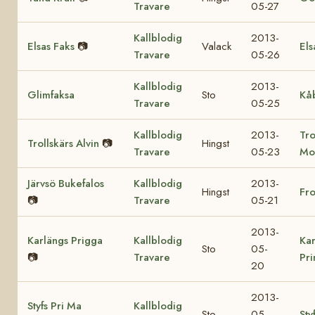
Travare
05-27
Kallblodig
2013-
Elsas Faks
📷
Valack
Els
Travare
05-26
Kallblodig
2013-
Glimfaksa
Sto
Kå
Travare
05-25
Kallblodig
2013-
Tro
Trollskärs Alvin
📷
Hingst
Travare
05-23
Mo
Järvsö Bukefalos
Kallblodig
2013-
Hingst
Fr
📷
Travare
05-21
2013-
Karlängs Prigga
Kallblodig
Kar
Sto
05-
📷
Travare
Pr
20
2013-
Styfs Pri Ma
Kallblodig
Sto
05-
Sty