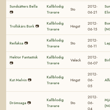
Sundsätters Bella
Kallblodig
2012-
Sun
Sto
📷
Travare
06-21
Eli
Kallblodig
2012-
Bor
Trollskärs Bork
📷
Hingst
Travare
06-15
(N
Kallblodig
2012-
Reifaksa
📷
Sto
La
Travare
06-11
Hektor Fantastisk
Kallblodig
2012-
Valack
Bir
📷
Travare
06-07
2012-
Kallblodig
Kut Melvin
📷
Hingst
06-
Alf
Travare
05
2012-
Kallblodig
Mjö
Drömsaga
📷
Sto
06-
Travare
(N
04