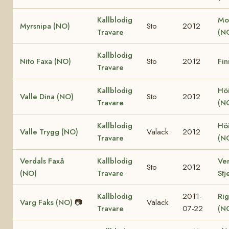
Kallblodig
Mo
Myrsnipa (NO)
Sto
2012
Travare
(N
Kallblodig
Nito Faxa (NO)
Sto
2012
Fin
Travare
Kallblodig
Höi
Valle Dina (NO)
Sto
2012
Travare
(N
Kallblodig
Höi
Valle Trygg (NO)
Valack
2012
Travare
(N
Verdals Faxå
Kallblodig
Ver
Sto
2012
(NO)
Travare
Stj
Kallblodig
2011-
Rig
Varg Faks (NO)
📷
Valack
Travare
07-22
(N