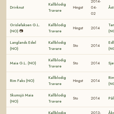
2014-
Kallblodig
Drivknut
Hingst
04-
Åst
Travare
02
Grislefaksen G.L.
Kallblodig
Ta
Hingst
2014
(NO)
📷
Travare
(N
Langlands Edel
Kallblodig
Edl
Sto
2014
(NO)
Travare
(N
Kallblodig
Maia G.L. (NO)
Sto
2014
Sje
Travare
Kallblodig
Ri
Rim Faks (NO)
Hingst
2014
Travare
(N
Skumsjö Maia
Kallblodig
Sto
2014
Pål
(NO)
Travare
Kallblodig
2013-
Åk