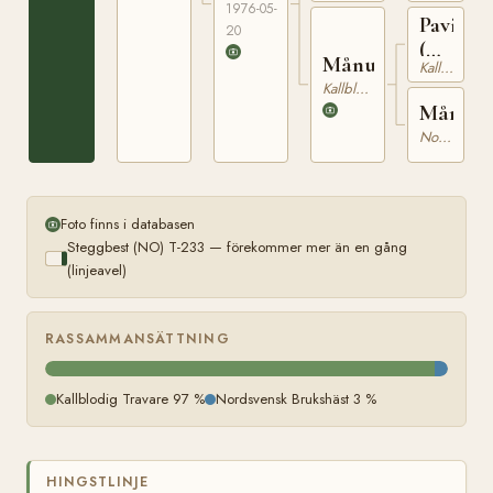
1976-05-
Pavin
20
(NO)
Månulla
Kallblodig Travare
NT
Kallblodig Travare
1
Månefli
Nordsvensk Brukshäst
Foto finns i databasen
Steggbest (NO) T-233 — förekommer mer än en gång
(linjeavel)
RASSAMMANSÄTTNING
Kallblodig Travare 97 %
Nordsvensk Brukshäst 3 %
HINGSTLINJE