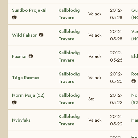
Sundbo Projektil
Kallblodig
2012-
Gul
Valack
📷
Travare
05-28
(N
Kallblodig
2012-
Vär
Wild Fakson
📷
Valack
Travare
05-28
(N
Kallblodig
2012-
Faxmar
📷
Valack
El
Travare
05-25
Kallblodig
2012-
Ro
Tåga Rasmus
Valack
Travare
05-25
📷
Norm Maja (52)
Kallblodig
2012-
No
Sto
📷
Travare
05-23
(52
Kallblodig
2012-
Nybyfaks
Valack
Ha
Travare
05-22
2012-
Ho