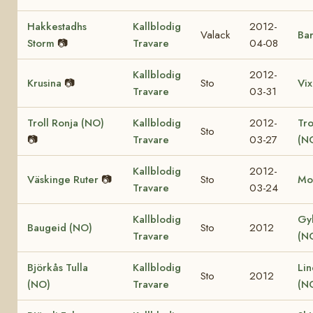
Hakkestadhs
Kallblodig
2012-
Valack
Bar
Storm
📷
Travare
04-08
Kallblodig
2012-
Krusina
📷
Sto
Vix
Travare
03-31
Troll Ronja (NO)
Kallblodig
2012-
Tr
Sto
📷
Travare
03-27
(N
Kallblodig
2012-
Väskinge Ruter
📷
Sto
Mo
Travare
03-24
Kallblodig
Gy
Baugeid (NO)
Sto
2012
Travare
(N
Björkås Tulla
Kallblodig
Lin
Sto
2012
(NO)
Travare
(N