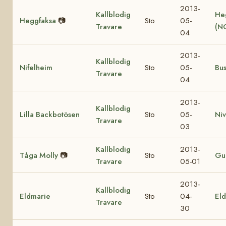
2013-
Kallblodig
He
Heggfaksa
📷
Sto
05-
Travare
(N
04
2013-
Kallblodig
Nifelheim
Sto
05-
Bu
Travare
04
2013-
Kallblodig
Lilla Backbotösen
Sto
05-
Ni
Travare
03
Kallblodig
2013-
Tåga Molly
📷
Sto
Gul
Travare
05-01
2013-
Kallblodig
Eldmarie
Sto
04-
Eld
Travare
30