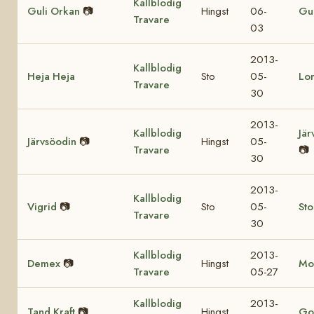
Kallblodig
Guli Orkan
📷
Hingst
06-
Gul
Travare
03
2013-
Kallblodig
Heja Heja
Sto
05-
Lo
Travare
30
2013-
Kallblodig
Jär
Järvsöodin
📷
Hingst
05-
Travare
📷
30
2013-
Kallblodig
Vigrid
📷
Sto
05-
St
Travare
30
Kallblodig
2013-
Demex
📷
Hingst
Mo
Travare
05-27
Kallblodig
2013-
Tand Kraft
📷
Hingst
Got