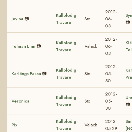
2012-
Kallblodig
Sy
Jevina
📷
Sto
06-
Travare
📷
03
2012-
Kallblodig
Klä
Telman Linn
📷
Valack
06-
Travare
Te
03
2012-
Kallblodig
Kar
Karlängs Faksa
📷
Sto
05-
Travare
Pr
30
2012-
Kallblodig
Un
Veronica
Sto
05-
Travare
📷
30
Kallblodig
2012-
Sin
Pix
Valack
Travare
05-29
(N