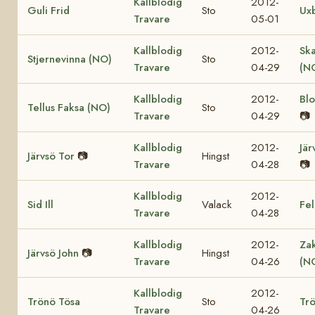
Kallblodig
2012-
Guli Frid
Sto
Ux
Travare
05-01
Kallblodig
2012-
Sk
Stjernevinna (NO)
Sto
Travare
04-29
(N
Kallblodig
2012-
Bl
Tellus Faksa (NO)
Sto
Travare
04-29
📷
Kallblodig
2012-
Jär
Järvsö Tor
📷
Hingst
Travare
04-28
📷
Kallblodig
2012-
Sid Ill
Valack
Fel
Travare
04-28
Kallblodig
2012-
Za
Järvsö John
📷
Hingst
Travare
04-26
(N
Kallblodig
2012-
Trönö Tösa
Sto
Trö
Travare
04-26