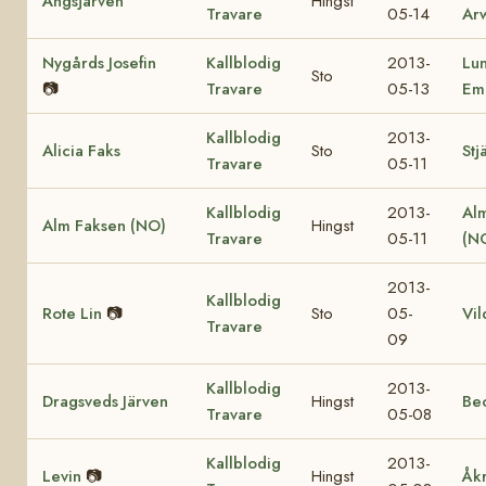
Ängsjärven
Hingst
Travare
05-14
Ar
Nygårds Josefin
Kallblodig
2013-
Lu
Sto
📷
Travare
05-13
Em
Kallblodig
2013-
Alicia Faks
Sto
Stj
Travare
05-11
Kallblodig
2013-
Al
Alm Faksen (NO)
Hingst
Travare
05-11
(N
2013-
Kallblodig
Rote Lin
📷
Sto
05-
Vil
Travare
09
Kallblodig
2013-
Dragsveds Järven
Hingst
Be
Travare
05-08
Kallblodig
2013-
Levin
📷
Hingst
Åk