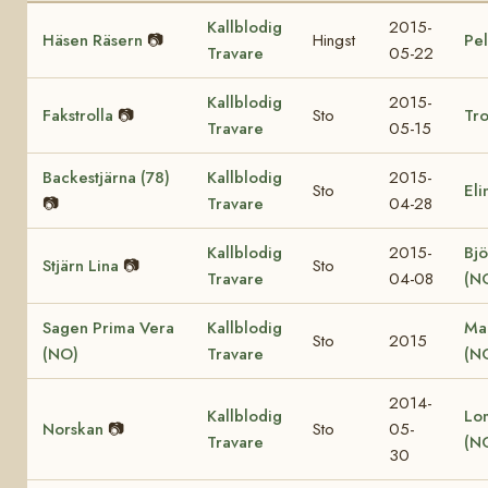
Kallblodig
2015-
Häsen Räsern
📷
Hingst
Pel
Travare
05-22
Kallblodig
2015-
Fakstrolla
📷
Sto
Tro
Travare
05-15
Backestjärna (78)
Kallblodig
2015-
Sto
Eli
📷
Travare
04-28
Kallblodig
2015-
Bjö
Stjärn Lina
📷
Sto
Travare
04-08
(N
Sagen Prima Vera
Kallblodig
Ma
Sto
2015
(NO)
Travare
(N
2014-
Kallblodig
Lo
Norskan
📷
Sto
05-
Travare
(N
30