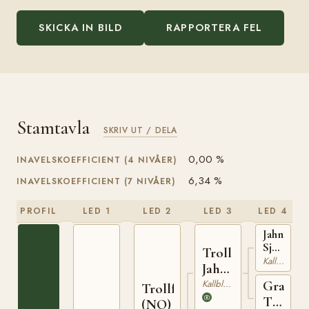
SKICKA IN BILD
RAPPORTERA FEL
Stamtavla
SKRIV UT / DELA
0,00 %
INAVELSKOEFFICIENT (4 NIVÅER)
6,34 %
INAVELSKOEFFICIENT (7 NIVÅER)
PROFIL
LED 1
LED 2
LED 3
LED 4
Jahn
Sjur
Troll
(NO)
Kallblodig Travare
Jahn
T-
(NO)
Kallblodig Travare
Grans
254
Trollfaks
Turi
(NO)