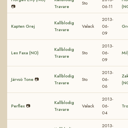
Sto
📷
Travare
06-11
(N
2013-
Kallblodig
Kapten Grej
Valack
06-
Gr
Travare
09
2013-
Kallblodig
Lex Faxa (NO)
Sto
06-
Mil
Travare
09
2013-
Kallblodig
Za
Järvsö Tone
📷
Sto
06-
Travare
(N
06
2013-
Kallblodig
Perflex
📷
Valack
06-
Tro
Travare
04
2013-