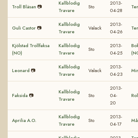
Kallblodig
2013-
Troll Bläsan
📷
Sto
Ter
Travare
04-28
Kallblodig
2013-
Guli Castor
📷
Valack
Te
Travare
04-26
Kjölstad Trollfaksa
Kallblodig
2013-
Bok
Sto
(NO)
Travare
04-25
(N
Kallblodig
2013-
Leonard
📷
Valack
Mi
Travare
04-23
2013-
Kallblodig
Faksida
📷
Sto
04-
Rol
Travare
20
Kallblodig
2013-
Aprilia A.O.
Sto
Må
Travare
04-17
Kallblodig
2013-
Ta