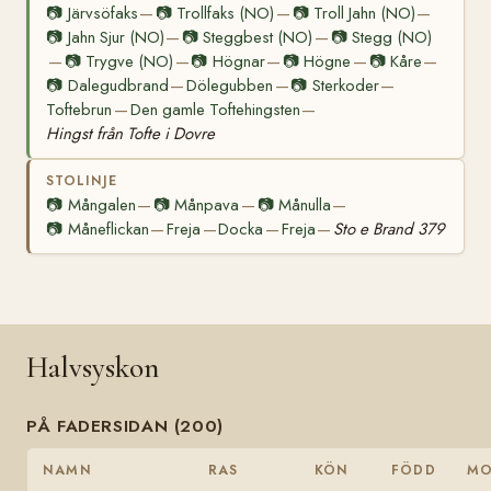
📷
Järvsöfaks
📷
Trollfaks (NO)
📷
Troll Jahn (NO)
—
—
—
📷
Jahn Sjur (NO)
📷
Steggbest (NO)
📷
Stegg (NO)
—
—
📷
Trygve (NO)
📷
Högnar
📷
Högne
📷
Kåre
—
—
—
—
—
📷
Dalegudbrand
Dölegubben
📷
Sterkoder
—
—
—
Toftebrun
Den gamle Toftehingsten
—
—
Hingst från Tofte i Dovre
STOLINJE
📷
Mångalen
📷
Månpava
📷
Månulla
—
—
—
📷
Måneflickan
Freja
Docka
Freja
Sto e Brand 379
—
—
—
—
Halvsyskon
PÅ FADERSIDAN (200)
NAMN
RAS
KÖN
FÖDD
M