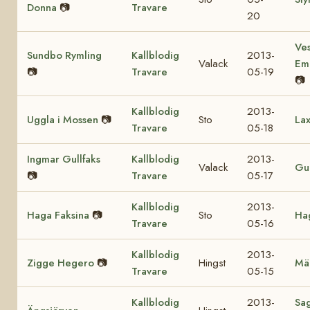
Donna
📷
Travare
20
Ves
Sundbo Rymling
Kallblodig
2013-
Valack
Em
📷
Travare
05-19
📷
Kallblodig
2013-
Uggla i Mossen
📷
Sto
Lax
Travare
05-18
Ingmar Gullfaks
Kallblodig
2013-
Valack
Gul
📷
Travare
05-17
Kallblodig
2013-
Haga Faksina
📷
Sto
Hag
Travare
05-16
Kallblodig
2013-
Zigge Hegero
📷
Hingst
Mä
Travare
05-15
Kallblodig
2013-
Sa