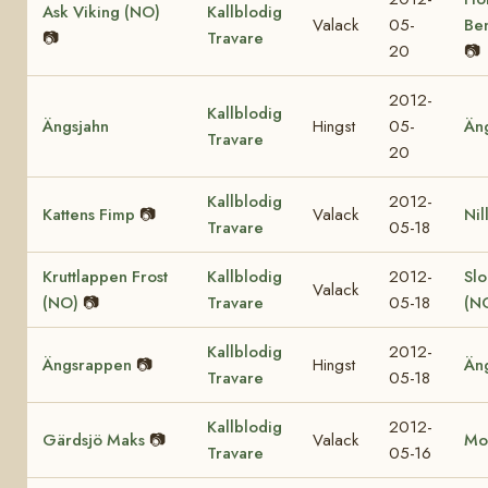
Ask Viking (NO)
Kallblodig
Valack
05-
Be
📷
Travare
20
📷
2012-
Kallblodig
Ängsjahn
Hingst
05-
Än
Travare
20
Kallblodig
2012-
Kattens Fimp
📷
Valack
Nil
Travare
05-18
Kruttlappen Frost
Kallblodig
2012-
Sl
Valack
(NO)
📷
Travare
05-18
(N
Kallblodig
2012-
Ängsrappen
📷
Hingst
Än
Travare
05-18
Kallblodig
2012-
Gärdsjö Maks
📷
Valack
Mol
Travare
05-16