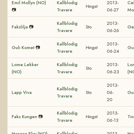
Emil Mollyn (NO)
Kallblodig
2013-
Ce
Hingst
📷
Travare
06-27
Mo
Kallblodig
2013-
Fakslilja
📷
Sto
Ge
Travare
06-26
Kallblodig
2013-
Guli Komet
📷
Hingst
Gul
Travare
06-24
Lome Lekker
Kallblodig
2013-
Lo
Sto
(NO)
Travare
06-23
(N
2013-
Kallblodig
Lapp Viva
Sto
06-
Gul
Travare
20
Kallblodig
2013-
Faks Kungen
📷
Hingst
Tin
Travare
06-13
Horgen Elvy (NO)
Kallblodig
2013-
Ho