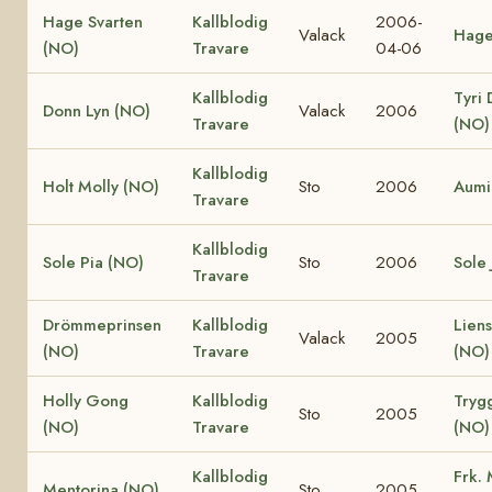
Hage Svarten
Kallblodig
2006-
Valack
Hage
(NO)
Travare
04-06
Kallblodig
Tyri
Donn Lyn (NO)
Valack
2006
Travare
(NO)
Kallblodig
Holt Molly (NO)
Sto
2006
Aumi
Travare
Kallblodig
Sole Pia (NO)
Sto
2006
Sole 
Travare
Drömmeprinsen
Kallblodig
Lien
Valack
2005
(NO)
Travare
(NO)
Holly Gong
Kallblodig
Tryg
Sto
2005
(NO)
Travare
(NO)
Kallblodig
Frk.
Mentorina (NO)
Sto
2005