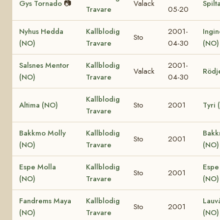
Gys Tornado
📷
Valack
Spilt
Travare
05-20
Nyhus Hedda
Kallblodig
2001-
Ingin
Sto
(NO)
Travare
04-30
(NO)
Salsnes Mentor
Kallblodig
2001-
Valack
Rödj
(NO)
Travare
04-30
Kallblodig
Altima (NO)
Sto
2001
Tyri 
Travare
Bakkmo Molly
Kallblodig
Bakk
Sto
2001
(NO)
Travare
(NO)
Espe Molla
Kallblodig
Espe
Sto
2001
(NO)
Travare
(NO)
Fandrems Maya
Kallblodig
Lauv
Sto
2001
(NO)
Travare
(NO)