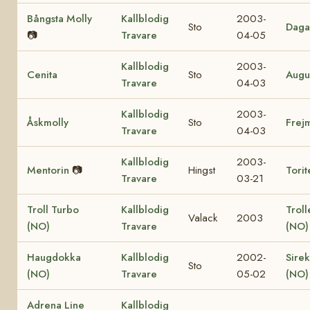
Bångsta Molly
Kallblodig
2003-
Sto
Daga
📷
Travare
04-05
Kallblodig
2003-
Cenita
Sto
Augu
Travare
04-03
Kallblodig
2003-
Åskmolly
Sto
Frej
Travare
04-03
Kallblodig
2003-
Mentorin
📷
Hingst
Tori
Travare
03-21
Troll Turbo
Kallblodig
Trol
Valack
2003
(NO)
Travare
(NO)
Haugdokka
Kallblodig
2002-
Sirek
Sto
(NO)
Travare
05-02
(NO)
Adrena Line
Kallblodig