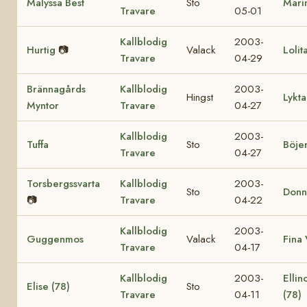
Malyssa Best
Sto
Mari
Travare
05-01
Kallblodig
2003-
Hurtig
📷
Valack
Lolit
Travare
04-29
Brännagårds
Kallblodig
2003-
Hingst
Lykta
Myntor
Travare
04-27
Kallblodig
2003-
Tuffa
Sto
Böje
Travare
04-27
Torsbergssvarta
Kallblodig
2003-
Sto
Donn
📷
Travare
04-22
Kallblodig
2003-
Guggenmos
Valack
Fina 
Travare
04-17
Kallblodig
2003-
Ellin
Elise (78)
Sto
Travare
04-11
(78)