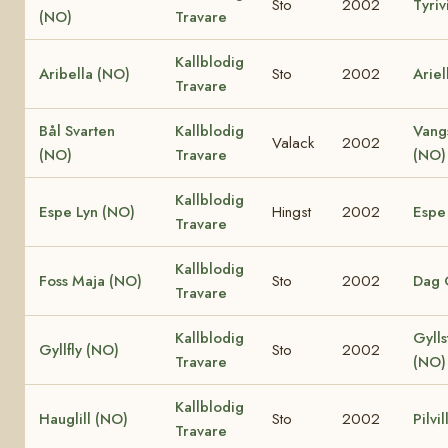
Sto
2002
Tyriv
(NO)
Travare
Kallblodig
Aribella (NO)
Sto
2002
Ariel
Travare
Bål Svarten
Kallblodig
Vang
Valack
2002
(NO)
Travare
(NO)
Kallblodig
Espe Lyn (NO)
Hingst
2002
Espe
Travare
Kallblodig
Foss Maja (NO)
Sto
2002
Dag 
Travare
Kallblodig
Gylls
Gyllfly (NO)
Sto
2002
Travare
(NO)
Kallblodig
Hauglill (NO)
Sto
2002
Pilvi
Travare