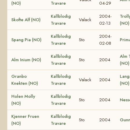
(NO)
Travare
04-29
Kallblodig
2004-
Troll
Skofte Alf (NO)
Valack
Travare
02-13
(NO)
Kallblodig
2004-
Spang Pia (NO)
Sto
Prim
Travare
02-08
Kallblodig
Alm 
Alm Inium (NO)
Sto
2004
Travare
(NO)
Granbo
Kallblodig
Lang
Valack
2004
Knekten (NO)
Travare
(NO)
Holen Molly
Kallblodig
Sto
2004
Nesse
(NO)
Travare
Kjenner Fruen
Kallblodig
Sto
2004
Gunn
(NO)
Travare