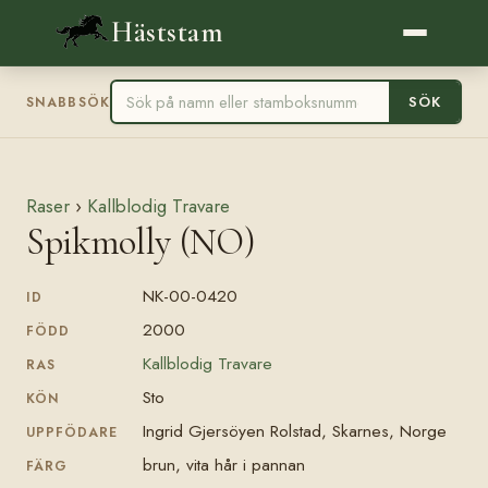
Häststam
SÖK
SNABBSÖK
Raser
›
Kallblodig Travare
Spikmolly (NO)
NK-00-0420
ID
2000
FÖDD
Kallblodig Travare
RAS
Sto
KÖN
Ingrid Gjersöyen Rolstad, Skarnes, Norge
UPPFÖDARE
brun, vita hår i pannan
FÄRG