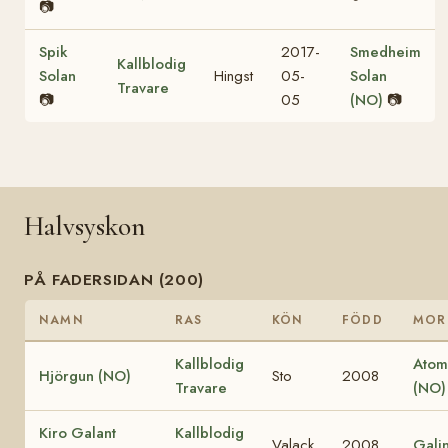
📷
Spik
2017-
Smedheim
Kallblodig
Solan
Hingst
05-
Solan
Travare
📷
05
(NO)
📷
Halvsyskon
PÅ FADERSIDAN (200)
NAMN
RAS
KÖN
FÖDD
MOR
Kallblodig
Atom
Hjörgun (NO)
Sto
2008
Travare
(NO)
Kiro Galant
Kallblodig
Valack
2008
Gali