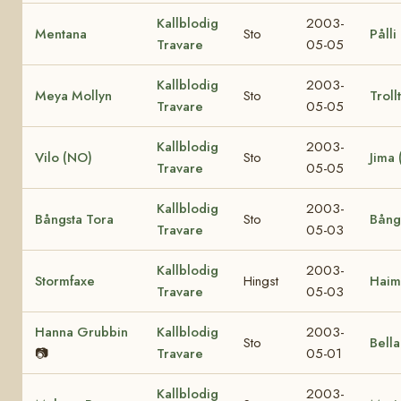
Kallblodig
2003-
Mentana
Sto
Pålli
Travare
05-05
Kallblodig
2003-
Meya Mollyn
Sto
Troll
Travare
05-05
Kallblodig
2003-
Vilo (NO)
Sto
Jima
Travare
05-05
Kallblodig
2003-
Bångsta Tora
Sto
Bångs
Travare
05-03
Kallblodig
2003-
Stormfaxe
Hingst
Haim
Travare
05-03
Hanna Grubbin
Kallblodig
2003-
Sto
Bell
📷
Travare
05-01
Kallblodig
2003-