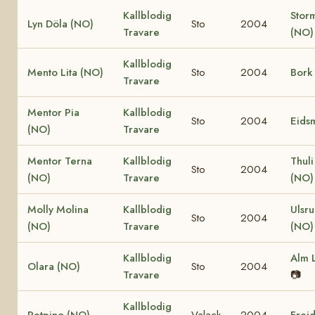
Kallblodig
Stor
Lyn Döla (NO)
Sto
2004
Travare
(NO)
Kallblodig
Mento Lita (NO)
Sto
2004
Bork 
Travare
Mentor Pia
Kallblodig
Sto
2004
Eids
(NO)
Travare
Mentor Terna
Kallblodig
Thuli
Sto
2004
(NO)
Travare
(NO)
Molly Molina
Kallblodig
Ulsr
Sto
2004
(NO)
Travare
(NO)
Kallblodig
Alm 
Olara (NO)
Sto
2004
Travare
📷
Kallblodig
Petpino (NO)
Valack
2004
Freid