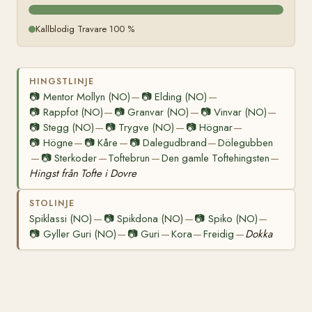
Kallblodig Travare 100 %
HINGSTLINJE
📷
Mentor Mollyn (NO)
📷
Elding (NO)
—
—
📷
Rappfot (NO)
📷
Granvar (NO)
📷
Vinvar (NO)
—
—
—
📷
Stegg (NO)
📷
Trygve (NO)
📷
Högnar
—
—
—
📷
Högne
📷
Kåre
📷
Dalegudbrand
Dölegubben
—
—
—
📷
Sterkoder
Toftebrun
Den gamle Toftehingsten
—
—
—
—
Hingst från Tofte i Dovre
STOLINJE
Spiklassi (NO)
📷
Spikdona (NO)
📷
Spiko (NO)
—
—
—
📷
Gyller Guri (NO)
📷
Guri
Kora
Freidig
Dokka
—
—
—
—