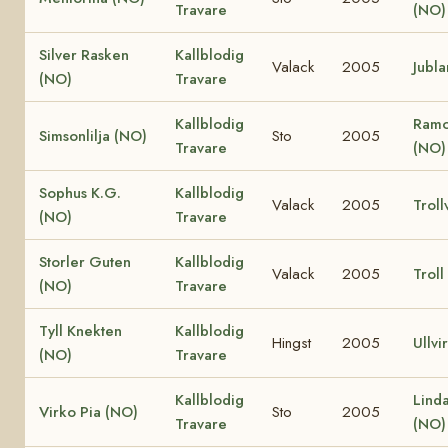
Travare
(NO)
Silver Rasken
Kallblodig
Valack
2005
Jubl
(NO)
Travare
Kallblodig
Ramo
Simsonlilja (NO)
Sto
2005
Travare
(NO)
Sophus K.G.
Kallblodig
Valack
2005
Troll
(NO)
Travare
Storler Guten
Kallblodig
Valack
2005
Troll
(NO)
Travare
Tyll Knekten
Kallblodig
Hingst
2005
Ullvi
(NO)
Travare
Kallblodig
Lind
Virko Pia (NO)
Sto
2005
Travare
(NO)