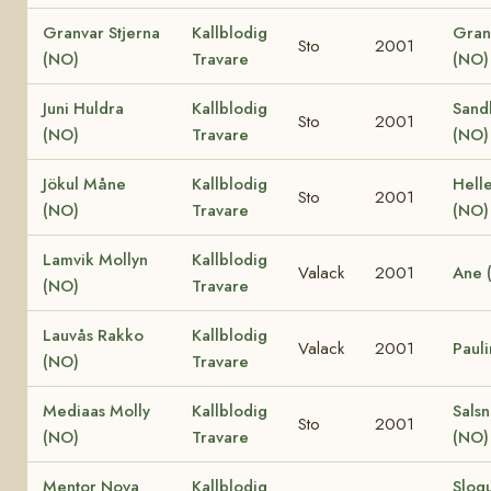
Granvar Stjerna
Kallblodig
Gran
Sto
2001
(NO)
Travare
(NO)
Juni Huldra
Kallblodig
Sand
Sto
2001
(NO)
Travare
(NO)
Jökul Måne
Kallblodig
Hell
Sto
2001
(NO)
Travare
(NO)
Lamvik Mollyn
Kallblodig
Valack
2001
Ane 
(NO)
Travare
Lauvås Rakko
Kallblodig
Valack
2001
Paul
(NO)
Travare
Mediaas Molly
Kallblodig
Salsn
Sto
2001
(NO)
Travare
(NO)
Mentor Nova
Kallblodig
Slogu