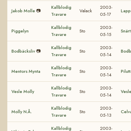
Kallblodig
2003-
Jakob Molle
📷
Valack
Lapp
Travare
05-17
Kallblodig
2003-
Piggelyn
Sto
Snärt
Travare
05-15
Kallblodig
2003-
Bodbäcksliv
📷
Sto
Bodb
Travare
05-14
Kallblodig
2003-
Mentors Mynta
Sto
Pilut
Travare
05-14
Kallblodig
2003-
Vesle Molly
Sto
Vesle
Travare
05-14
Kallblodig
2003-
Molly N.Å.
Sto
Celv
Travare
05-13
Kallblodig
2003-