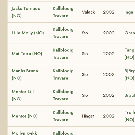
Jacks Tornado
Kallblodig
Valack
2002
Inga 
(NO)
Travare
Kallblodig
Lille Molly (NO)
Sto
2002
Granl
Travare
Kallblodig
Tang
Mai Teira (NO)
Sto
2002
Travare
(NO)
Manås Bruna
Kallblodig
Björ
Sto
2002
(NO)
Travare
(NO)
Mentor Lill
Kallblodig
Sto
2002
Braut
(NO)
Travare
Kallblodig
Trol
Mentos (NO)
Hingst
2002
Travare
(NO)
Mollyn Kvikk
Kallblodig