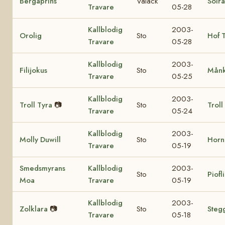
Bergaprins
Valack
Solr
Travare
05-28
Kallblodig
2003-
Orolig
Sto
Hof T
Travare
05-28
Kallblodig
2003-
Filijokus
Sto
Månk
Travare
05-25
Kallblodig
2003-
Troll Tyra
📷
Sto
Troll
Travare
05-24
Kallblodig
2003-
Molly Duwill
Sto
Horn
Travare
05-19
Smedsmyrans
Kallblodig
2003-
Sto
Piofl
Moa
Travare
05-19
Kallblodig
2003-
Zolklara
📷
Sto
Steg
Travare
05-18