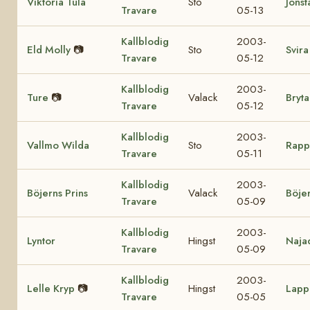
Viktoria Tula
Sto
Jonst
Travare
05-13
Kallblodig
2003-
Eld Molly
📷
Sto
Svira
Travare
05-12
Kallblodig
2003-
Ture
📷
Valack
Bryta
Travare
05-12
Kallblodig
2003-
Vallmo Wilda
Sto
Rappi
Travare
05-11
Kallblodig
2003-
Böjerns Prins
Valack
Böjer
Travare
05-09
Kallblodig
2003-
Lyntor
Hingst
Naja
Travare
05-09
Kallblodig
2003-
Lelle Kryp
📷
Hingst
Lapp 
Travare
05-05