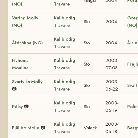
Hingst
2004
Peru
(NO)
Travare
Varing Molly
Kallblodig
Greg
Sto
2004
(NO)
Travare
(NO)
Kallblodig
Ålsfrökna (NO)
Sto
2004
Ålsje
Travare
Nyhems
Kallblodig
2003-
Sto
Frejl
Moalina
Travare
07-08
Svartviks Molly
Kallblodig
2003-
Sto
Svart
📷
Travare
06-22
Kallblodig
2003-
Pålsy
📷
Sto
Polin
Travare
06-19
Kallblodig
2003-
Fjällbo Molle
📷
Valack
Berg
Travare
06-18