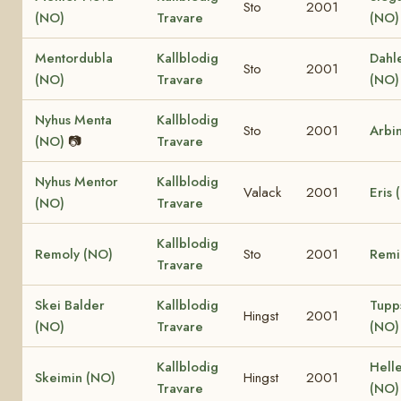
Sto
2001
(NO)
Travare
(NO)
Mentordubla
Kallblodig
Dahl
Sto
2001
(NO)
Travare
(NO)
Nyhus Menta
Kallblodig
Sto
2001
Arbi
(NO)
📷
Travare
Nyhus Mentor
Kallblodig
Valack
2001
Eris 
(NO)
Travare
Kallblodig
Remoly (NO)
Sto
2001
Remi
Travare
Skei Balder
Kallblodig
Tupps
Hingst
2001
(NO)
Travare
(NO)
Kallblodig
Helle
Skeimin (NO)
Hingst
2001
Travare
(NO)