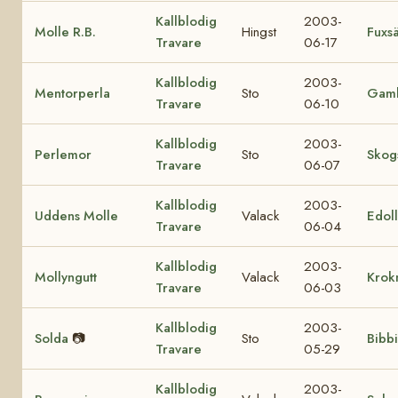
Kallblodig
2003-
Molle R.B.
Hingst
Fuxsä
Travare
06-17
Kallblodig
2003-
Mentorperla
Sto
Gamb
Travare
06-10
Kallblodig
2003-
Perlemor
Sto
Skog
Travare
06-07
Kallblodig
2003-
Uddens Molle
Valack
Edoll
Travare
06-04
Kallblodig
2003-
Mollyngutt
Valack
Krok
Travare
06-03
Kallblodig
2003-
Solda
📷
Sto
Bibbi
Travare
05-29
Kallblodig
2003-