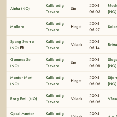
Kallblodig
2004-
Mosh
Aicha (NO)
Sto
Travare
06-03
(NO)
Kallblodig
2004-
Mollero
Hingst
Sole
Travare
05-27
Spang Sverre
Kallblodig
2004-
Valack
Britt
(NO)
📷
Travare
05-14
Gomnes Sol
Kallblodig
2004-
Slog
Sto
(NO)
Travare
05-08
(NO)
Mentor Mort
Kallblodig
2004-
Stjer
Hingst
(NO)
Travare
05-06
(NO)
Kallblodig
2004-
Borg Emil (NO)
Valack
Vårs
Travare
05-05
Opsal Mentor
Kallblodig
2004-
Valack
Alm 