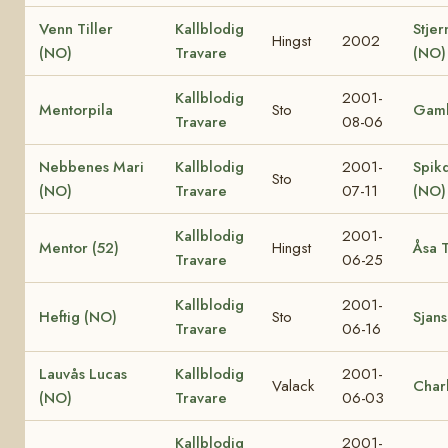
Venn Tiller
Kallblodig
Stjer
Hingst
2002
(NO)
Travare
(NO)
Kallblodig
2001-
Mentorpila
Sto
Gamb
Travare
08-06
Nebbenes Mari
Kallblodig
2001-
Spik
Sto
(NO)
Travare
07-11
(NO)
Kallblodig
2001-
Mentor (52)
Hingst
Åsa T
Travare
06-25
Kallblodig
2001-
Heftig (NO)
Sto
Sjans
Travare
06-16
Lauvås Lucas
Kallblodig
2001-
Valack
Char
(NO)
Travare
06-03
Kallblodig
2001-