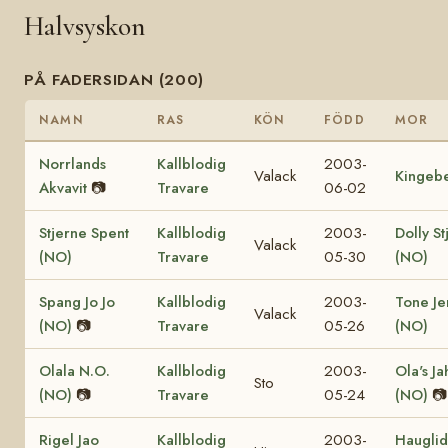
Halvsyskon
PÅ FADERSIDAN (200)
NAMN
RAS
KÖN
FÖDD
MOR
Norrlands
Kallblodig
2003-
Valack
Kingebe
Akvavit
📷
Travare
06-02
Stjerne Spent
Kallblodig
2003-
Dolly St
Valack
(NO)
Travare
05-30
(NO)
Spang Jo Jo
Kallblodig
2003-
Tone Je
Valack
(NO)
📷
Travare
05-26
(NO)
Olala N.O.
Kallblodig
2003-
Ola's J
Sto
(NO)
📷
Travare
05-24
(NO)
📷
Rigel Jao
Kallblodig
2003-
Hauglid