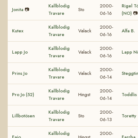
Kallblodig
2000-
Rigel T
Jonita
📷
Sto
Travare
06-16
(NO)
📷
Kallblodig
2000-
Kutex
Valack
Alfa B.
Travare
06-16
Kallblodig
2000-
Lapp Jo
Valack
Lapp Ni
Travare
06-16
Kallblodig
2000-
Prins Jo
Valack
Steggti
Travare
06-14
Kallblodig
2000-
Pro Jo (52)
Hingst
Toddlis
Travare
06-14
Kallblodig
2000-
Lillbotösen
Sto
Toretty
Travare
06-13
Kallblodig
2000-
Fajo
Hingst
Farrba