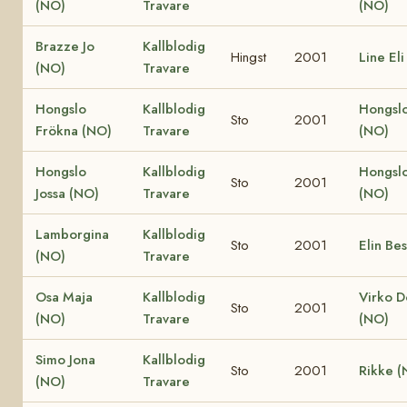
(NO)
Travare
(NO)
Brazze Jo
Kallblodig
Hingst
2001
Line El
(NO)
Travare
Hongslo
Kallblodig
Hongsl
Sto
2001
Frökna (NO)
Travare
(NO)
Hongslo
Kallblodig
Hongslo
Sto
2001
Jossa (NO)
Travare
(NO)
Lamborgina
Kallblodig
Sto
2001
Elin Be
(NO)
Travare
Osa Maja
Kallblodig
Virko 
Sto
2001
(NO)
Travare
(NO)
Simo Jona
Kallblodig
Sto
2001
Rikke (
(NO)
Travare