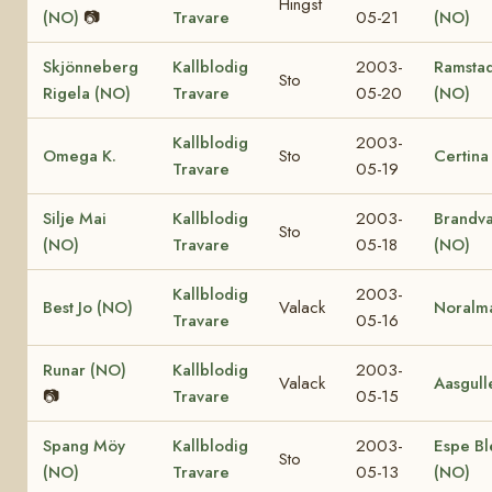
Hingst
(NO)
📷
Travare
05-21
(NO)
Skjönneberg
Kallblodig
2003-
Ramstad
Sto
Rigela (NO)
Travare
05-20
(NO)
Kallblodig
2003-
Omega K.
Sto
Certina
Travare
05-19
Silje Mai
Kallblodig
2003-
Brandv
Sto
(NO)
Travare
05-18
(NO)
Kallblodig
2003-
Best Jo (NO)
Valack
Noralm
Travare
05-16
Runar (NO)
Kallblodig
2003-
Valack
Aasgull
📷
Travare
05-15
Spang Möy
Kallblodig
2003-
Espe Bl
Sto
(NO)
Travare
05-13
(NO)