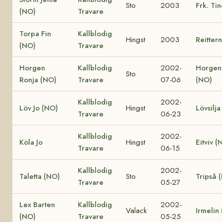
Sto
2003
Frk. Ti
(NO)
Travare
Torpa Fin
Kallblodig
Hingst
2003
Reitter
(NO)
Travare
Horgen
Kallblodig
2002-
Horgen
Sto
Ronja (NO)
Travare
07-06
(NO)
Kallblodig
2002-
Löv Jo (NO)
Hingst
Lövsilj
Travare
06-23
Kallblodig
2002-
Köla Jo
Hingst
Eitviv (
Travare
06-15
Kallblodig
2002-
Taletta (NO)
Sto
Tripså 
Travare
05-27
Lex Barten
Kallblodig
2002-
Valack
Irmelin
(NO)
Travare
05-25