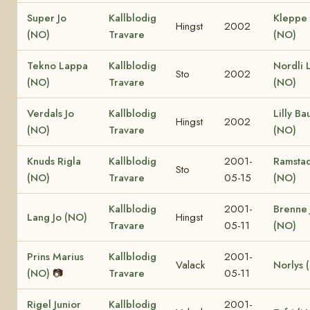
Super Jo
Kallblodig
Kleppe
Hingst
2002
(NO)
Travare
(NO)
Tekno Lappa
Kallblodig
Nordli 
Sto
2002
(NO)
Travare
(NO)
Verdals Jo
Kallblodig
Lilly Ba
Hingst
2002
(NO)
Travare
(NO)
Knuds Rigla
Kallblodig
2001-
Ramsta
Sto
(NO)
Travare
05-15
(NO)
Kallblodig
2001-
Brenne 
Lang Jo (NO)
Hingst
Travare
05-11
(NO)
Prins Marius
Kallblodig
2001-
Valack
Norlys 
(NO)
📷
Travare
05-11
Rigel Junior
Kallblodig
2001-