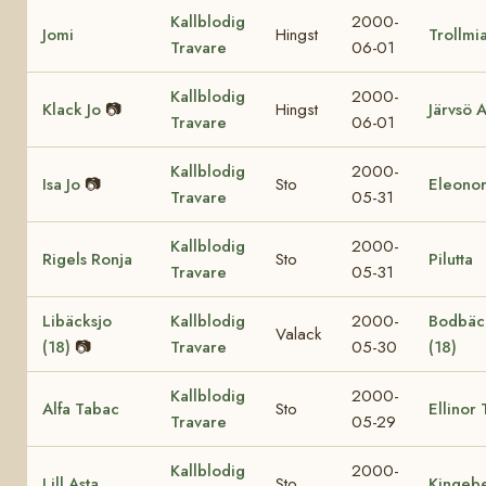
Kallblodig
2000-
Jomi
Hingst
Trollmi
Travare
06-01
Kallblodig
2000-
Klack Jo
📷
Hingst
Järvsö 
Travare
06-01
Kallblodig
2000-
Isa Jo
📷
Sto
Eleonor
Travare
05-31
Kallblodig
2000-
Rigels Ronja
Sto
Pilutta
Travare
05-31
Libäcksjo
Kallblodig
2000-
Bodbäc
Valack
(18)
📷
Travare
05-30
(18)
Kallblodig
2000-
Alfa Tabac
Sto
Ellinor 
Travare
05-29
Kallblodig
2000-
Lill Asta
Sto
Kingebe