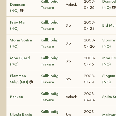
Kallblodig
2003-
Donnost
Donnson
Valack
Travare
04-26
(NO)
📷
(NO)
📷
Fröy Mai
Kallblodig
2003-
Sto
Eld Mai
(NO)
Travare
04-23
Storm Söstra
Kallblodig
2003-
Stormyr
Sto
(NO)
Travare
04-20
(NO)
Moe Gjerd
Kallblodig
2003-
Moe Em
Sto
(NO)
Travare
04-16
(NO)
Flammen
Kallblodig
2003-
Slogum 
Sto
Stilig (NO)
📷
Travare
04-14
(NO)
Kallblodig
2003-
Banken
Valack
Spilta 
Travare
04-04
Kallblodig
2003-
Ulvsås Ronja
Sto
Maisvar