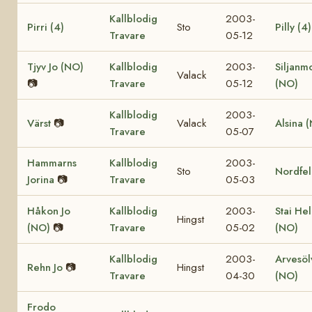
Kallblodig
2003-
Pirri (4)
Sto
Pilly (4)
Travare
05-12
Tjyv Jo (NO)
Kallblodig
2003-
Siljanmo
Valack
📷
Travare
05-12
(NO)
Kallblodig
2003-
Värst
📷
Valack
Alsina 
Travare
05-07
Hammarns
Kallblodig
2003-
Sto
Nordfel
Jorina
📷
Travare
05-03
Håkon Jo
Kallblodig
2003-
Stai He
Hingst
(NO)
📷
Travare
05-02
(NO)
Kallblodig
2003-
Arvesöl
Rehn Jo
📷
Hingst
Travare
04-30
(NO)
Frodo