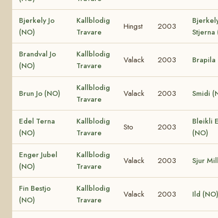
Bjerkely Jo
Kallblodig
Bjerkel
Hingst
2003
(NO)
Travare
Stjerna
Brandval Jo
Kallblodig
Valack
2003
Brapila
(NO)
Travare
Kallblodig
Brun Jo (NO)
Valack
2003
Smidi (
Travare
Edel Terna
Kallblodig
Bleikli 
Sto
2003
(NO)
Travare
(NO)
Enger Jubel
Kallblodig
Valack
2003
Sjur Mi
(NO)
Travare
Fin Bestjo
Kallblodig
Valack
2003
Ild (NO
(NO)
Travare