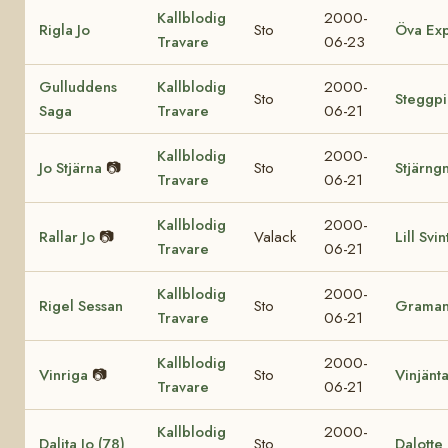
Kallblodig
2000-
Rigla Jo
Sto
Öva Exp
Travare
06-23
Gulluddens
Kallblodig
2000-
Sto
Steggpi
Saga
Travare
06-21
Kallblodig
2000-
Jo Stjärna
📷
Sto
Stjärngn
Travare
06-21
Kallblodig
2000-
Rallar Jo
📷
Valack
Lill Svin
Travare
06-21
Kallblodig
2000-
Rigel Sessan
Sto
Grama
Travare
06-21
Kallblodig
2000-
Vinriga
📷
Sto
Vinjänt
Travare
06-21
Kallblodig
2000-
Dalita Jo (78)
Sto
Dalotte 