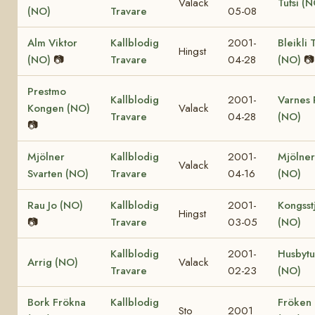
Valack
Tufsi (
(NO)
Travare
05-08
Alm Viktor
Kallblodig
2001-
Bleikli 
Hingst
(NO)
📷
Travare
04-28
(NO)
📷
Prestmo
Kallblodig
2001-
Varnes 
Kongen (NO)
Valack
Travare
04-28
(NO)
📷
Mjölner
Kallblodig
2001-
Mjölne
Valack
Svarten (NO)
Travare
04-16
(NO)
Rau Jo (NO)
Kallblodig
2001-
Kongsst
Hingst
📷
Travare
03-05
(NO)
Kallblodig
2001-
Husbyt
Arrig (NO)
Valack
Travare
02-23
(NO)
Bork Frökna
Kallblodig
Fröken 
Sto
2001