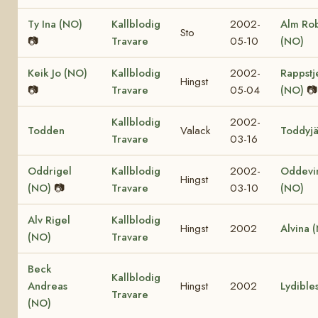
Ty Ina (NO)
Kallblodig
2002-
Alm Ro
Sto
📷
Travare
05-10
(NO)
Keik Jo (NO)
Kallblodig
2002-
Rappstj
Hingst
📷
Travare
05-04
(NO)
📷
Kallblodig
2002-
Todden
Valack
Toddyjä
Travare
03-16
Oddrigel
Kallblodig
2002-
Oddevi
Hingst
(NO)
📷
Travare
03-10
(NO)
Alv Rigel
Kallblodig
Hingst
2002
Alvina 
(NO)
Travare
Beck
Kallblodig
Andreas
Hingst
2002
Lydible
Travare
(NO)