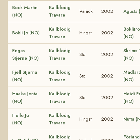
Beck Martin
Kallblodig
Valack
2002
Agusta 
(NO)
Travare
Kallblodig
Boklitro
Bokli Jo (NO)
Hingst
2002
Travare
(NO)
Engas
Kallblodig
Skrims 
Sto
2002
Stjerne (NO)
Travare
(NO)
Fjell Stjerna
Kallblodig
Madlar
Sto
2002
(NO)
Travare
(NO)
Haake Jenta
Kallblodig
Heidi F
Sto
2002
(NO)
Travare
(NO)
Helle Jo
Kallblodig
Hingst
2002
Nutta (
(NO)
Travare
Kallblodig
Förland