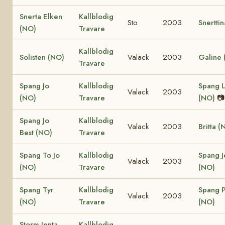
Snerta Elken
Kallblodig
Sto
2003
Snertti
(NO)
Travare
Kallblodig
Solisten (NO)
Valack
2003
Galine 
Travare
Spang Jo
Kallblodig
Spang L
Valack
2003
(NO)
Travare
(NO)
📷
Spang Jo
Kallblodig
Valack
2003
Britta (
Best (NO)
Travare
Spang To Jo
Kallblodig
Spang J
Valack
2003
(NO)
Travare
(NO)
Spang Tyr
Kallblodig
Spang P
Valack
2003
(NO)
Travare
(NO)
Storm Jenta
Kallblodig