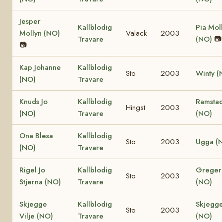
Jesper
Kallblodig
Pia Mol
Mollyn (NO)
Valack
2003
Travare
(NO)
📷
📷
Kap Johanne
Kallblodig
Sto
2003
Winty (
(NO)
Travare
Knuds Jo
Kallblodig
Ramsta
Hingst
2003
(NO)
Travare
(NO)
Ona Blesa
Kallblodig
Sto
2003
Ugga (
(NO)
Travare
Rigel Jo
Kallblodig
Greger 
Sto
2003
Stjerna (NO)
Travare
(NO)
Skjegge
Kallblodig
Skjegge
Sto
2003
Vilje (NO)
Travare
(NO)