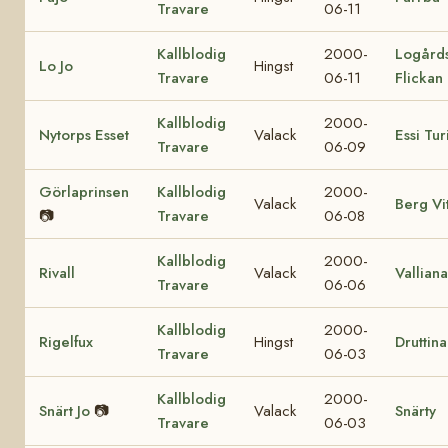
Travare
06-11
Kallblodig
2000-
Logård
Lo Jo
Hingst
Travare
06-11
Flickan
Kallblodig
2000-
Nytorps Esset
Valack
Essi Tur
Travare
06-09
Görlaprinsen
Kallblodig
2000-
Valack
Berg Vi
📷
Travare
06-08
Kallblodig
2000-
Rivall
Valack
Valliana
Travare
06-06
Kallblodig
2000-
Rigelfux
Hingst
Druttina
Travare
06-03
Kallblodig
2000-
Snärt Jo
📷
Valack
Snärty
Travare
06-03