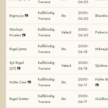
Travare
06-20
Kallblodig
2000-
Rigina Jo
📷
Sto
Blundin
Travare
06-20
Stöcksjö
Kallblodig
2000-
Valack
Pokervi
Piraten
📷
Travare
06-20
Kallblodig
2000-
Rigel Jänta
Sto
Månejä
Travare
06-18
Sjö Rigel
Kallblodig
2000-
Valack
Sjödina
(27)
📷
Travare
06-18
Kallblodig
2000-
Hulte St
Hulte Cissi
📷
Sto
Travare
06-17
📷
Kallblodig
2000-
Rigel Dotter
Sto
Guldlo
Travare
06-17