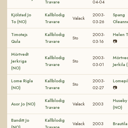
Travare
04-04
Kjölstad Jo
Kallblodig
2003-
Spang
Valack
To (NO)
Travare
03-26
Oleann
Timotejs
Kallblodig
2003-
Helen T
Sto
Qula
Travare
03-16
📷
Mörtvedt
Kallblodig
2003-
Mörtve
Jerkriga
Sto
Travare
03-01
Jerkila
(NO)
Lome Rigla
Kallblodig
2003-
Lomepi
Sto
(NO)
Travare
02-27
📷
Kallblodig
Huseby 
Asor Jo (NO)
Valack
2003
Travare
(NO)
Banditt Jo
Kallblodig
Valack
2003
Brautil
(NO)
Travare