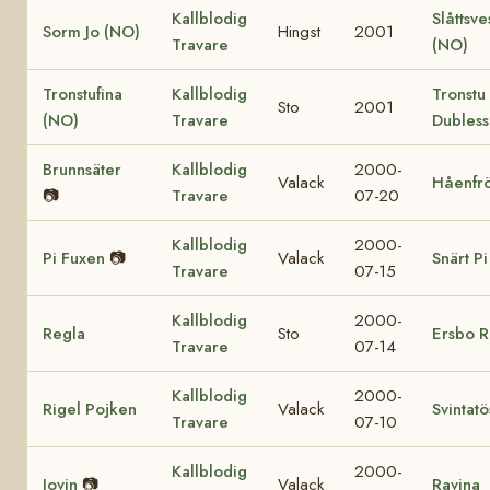
Kallblodig
Slåttsv
Sorm Jo (NO)
Hingst
2001
Travare
(NO)
Tronstufina
Kallblodig
Tronstu
Sto
2001
(NO)
Travare
Dubless
Brunnsäter
Kallblodig
2000-
Valack
Håenfr
📷
Travare
07-20
Kallblodig
2000-
Pi Fuxen
📷
Valack
Snärt Pi
Travare
07-15
Kallblodig
2000-
Regla
Sto
Ersbo R
Travare
07-14
Kallblodig
2000-
Rigel Pojken
Valack
Svintat
Travare
07-10
Kallblodig
2000-
Jovin
📷
Valack
Ravina