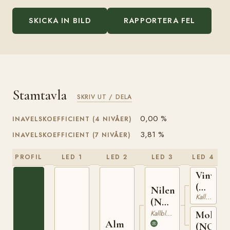
SKICKA IN BILD
RAPPORTERA FEL
Stamtavla
SKRIV UT / DELA
0,00 %
INAVELSKOEFFICIENT (4 NIVÅER)
3,81 %
INAVELSKOEFFICIENT (7 NIVÅER)
PROFIL
LED 1
LED 2
LED 3
LED 4
Vinvar
(NO)
Nilen
Kallblodig Travare
T-
(NO)
230
N
Kallblodig Travare
Molynst
Alm
1956
(NO)