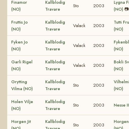
Finamor
Kallblodig
Lygna F
Sto
2003
(NO)
Travare
(NO)
📷
Fruttis Jo
Kallblodig
Tutti Fru
Valack
2003
(NO)
Travare
(NO)
Fyken Jo
Kallblodig
Fykenbl
Valack
2003
(NO)
Travare
(NO)
Garli Rigel
Kallblodig
Bokli Sv
Valack
2003
(NO)
Travare
(NO)
Grytting
Kallblodig
Vilhelm
Sto
2003
Vilma (NO)
Travare
(NO)
Holen Vilje
Kallblodig
Sto
2003
Nesse I
(NO)
Travare
Horgen Jit
Kallblodig
Horgen 
Sto
2003
(NO)
Travare
(NO)