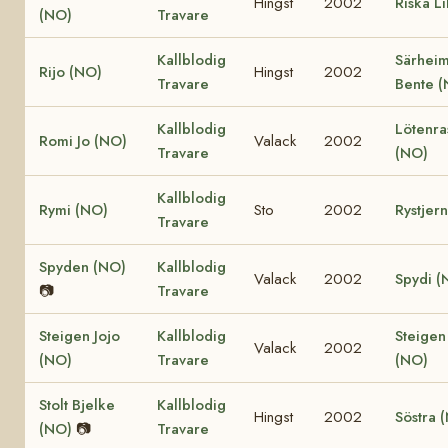
Hingst
2002
Riska Li
(NO)
Travare
Kallblodig
Särhei
Rijo (NO)
Hingst
2002
Travare
Bente 
Kallblodig
Lötenra
Romi Jo (NO)
Valack
2002
Travare
(NO)
Kallblodig
Rymi (NO)
Sto
2002
Rystjer
Travare
Spyden (NO)
Kallblodig
Valack
2002
Spydi (
📷
Travare
Steigen Jojo
Kallblodig
Steigen
Valack
2002
(NO)
Travare
(NO)
Stolt Bjelke
Kallblodig
Hingst
2002
Söstra 
(NO)
📷
Travare