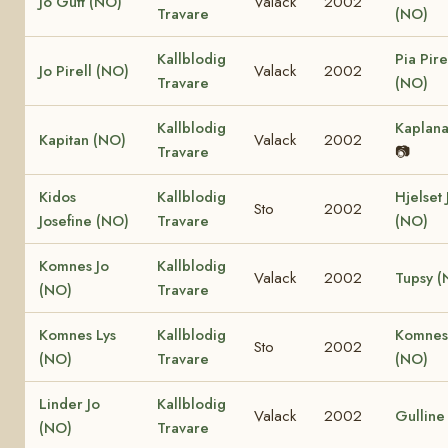
Jo Gutt (NO)
Valack
2002
Travare
(NO)
Kallblodig
Pia Pire
Jo Pirell (NO)
Valack
2002
Travare
(NO)
Kallblodig
Kaplan
Kapitan (NO)
Valack
2002
Travare
📷
Kidos
Kallblodig
Hjelset
Sto
2002
Josefine (NO)
Travare
(NO)
Komnes Jo
Kallblodig
Valack
2002
Tupsy (
(NO)
Travare
Komnes Lys
Kallblodig
Komnes 
Sto
2002
(NO)
Travare
(NO)
Linder Jo
Kallblodig
Valack
2002
Gulline
(NO)
Travare