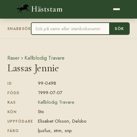
Häststam
SÖK
SNABBSÖK
Raser
›
Kallblodig Travare
Lassas Jennie
99-0498
ID
1999-07-07
FÖDD
Kallblodig Travare
RAS
Sto
KÖN
Elisabet Olsson, Delsbo
UPPFÖDARE
ljusfux, strm, snp
FÄRG