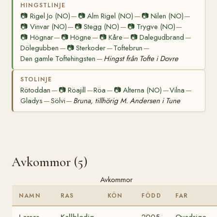
HINGSTLINJE
📷
Rigel Jo (NO)
📷
Alm Rigel (NO)
📷
Nilen (NO)
—
—
—
📷
Vinvar (NO)
📷
Stegg (NO)
📷
Trygve (NO)
—
—
—
📷
Högnar
📷
Högne
📷
Kåre
📷
Dalegudbrand
—
—
—
—
Dölegubben
📷
Sterkoder
Toftebrun
—
—
—
Den gamle Toftehingsten
Hingst från Tofte i Dovre
—
STOLINJE
Rötoddan
📷
Röajill
Röa
📷
Alterna (NO)
Vilna
—
—
—
—
—
Gladys
Sölvi
Bruna, tillhörig M. Andersen i Tune
—
—
Avkommor (5)
Avkommor
NAMN
RAS
KÖN
FÖDD
FAR
Lassas
Kallblodig
2005-
Qvadrigo