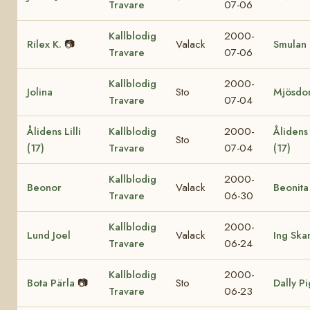
Travare
07-06
Kallblodig
2000-
Rilex K.
📷
Valack
Smulan 
Travare
07-06
Kallblodig
2000-
Jolina
Sto
Mjösdo
Travare
07-04
Ålidens Lilli
Kallblodig
2000-
Ålidens
Sto
(17)
Travare
07-04
(17)
Kallblodig
2000-
Beonor
Valack
Beonita
Travare
06-30
Kallblodig
2000-
Lund Joel
Valack
Ing Ska
Travare
06-24
Kallblodig
2000-
Bota Pärla
📷
Sto
Dally P
Travare
06-23