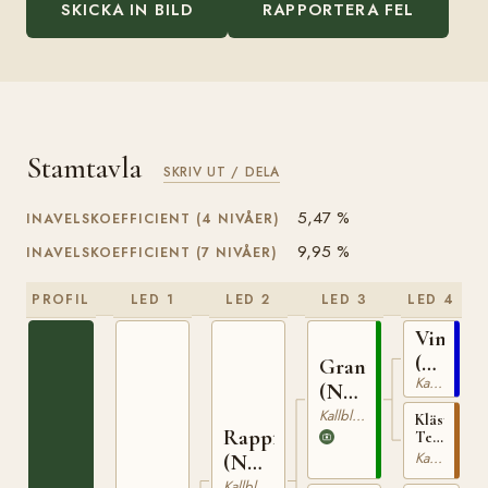
SKICKA IN BILD
RAPPORTERA FEL
Stamtavla
SKRIV UT / DELA
5,47 %
INAVELSKOEFFICIENT (4 NIVÅER)
9,95 %
INAVELSKOEFFICIENT (7 NIVÅER)
PROFIL
LED 1
LED 2
LED 3
LED 4
Vinvar
(NO)
Granvar
Kallblodig Travare
T-
(NO)
230
NT
Kallblodig Travare
Klästad
Rappfot
Terna
52
(NO)
Kallblodig Travare
(NO)
T-
NT
Kallblodig Travare