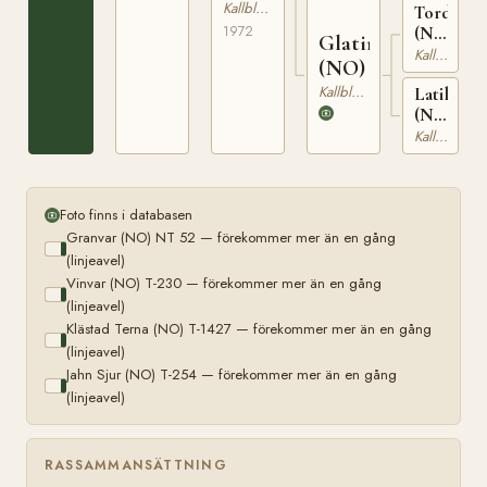
1427
Kallblodig Travare
Tordenfl
1972
(NO)
Glatina
T-
Kallblodig Travare
(NO)
240
Kallblodig Travare
Latilla
(NO)
N
Kallblodig Travare
22015
Foto finns i databasen
Granvar (NO) NT 52 — förekommer mer än en gång
(linjeavel)
Vinvar (NO) T-230 — förekommer mer än en gång
(linjeavel)
Klästad Terna (NO) T-1427 — förekommer mer än en gång
(linjeavel)
Jahn Sjur (NO) T-254 — förekommer mer än en gång
(linjeavel)
RASSAMMANSÄTTNING