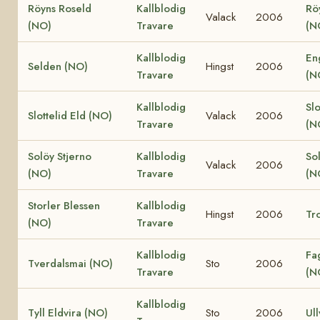
Röyns Roseld
Kallblodig
Rö
Valack
2006
(NO)
Travare
(N
Kallblodig
En
Selden (NO)
Hingst
2006
Travare
(N
Kallblodig
Slo
Slottelid Eld (NO)
Valack
2006
Travare
(N
Solöy Stjerno
Kallblodig
So
Valack
2006
(NO)
Travare
(N
Storler Blessen
Kallblodig
Hingst
2006
Tro
(NO)
Travare
Kallblodig
Fa
Tverdalsmai (NO)
Sto
2006
Travare
(N
Kallblodig
Tyll Eldvira (NO)
Sto
2006
Ull