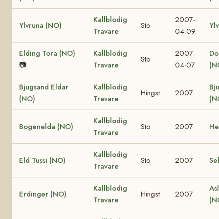
Kallblodig
2007-
Ylvruna (NO)
Sto
Yl
Travare
04-09
Elding Tora (NO)
Kallblodig
2007-
Dol
Sto
📷
Travare
04-07
(N
Bjugsand Eldar
Kallblodig
Bj
Hingst
2007
(NO)
Travare
(N
Kallblodig
Bogenelda (NO)
Sto
2007
He
Travare
Kallblodig
Eld Tussi (NO)
Sto
2007
Se
Travare
Kallblodig
Asl
Erdinger (NO)
Hingst
2007
Travare
(N