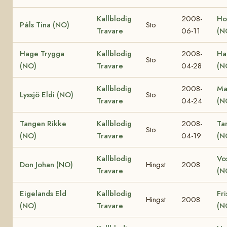
Kallblodig
2008-
Ho
Påls Tina (NO)
Sto
Travare
06-11
(N
Hage Trygga
Kallblodig
2008-
Ha
Sto
(NO)
Travare
04-28
(N
Kallblodig
2008-
Ma
Lyssjö Eldi (NO)
Sto
Travare
04-24
(N
Tangen Rikke
Kallblodig
2008-
Ta
Sto
(NO)
Travare
04-19
(N
Kallblodig
Vo
Don Johan (NO)
Hingst
2008
Travare
(N
Eigelands Eld
Kallblodig
Fri
Hingst
2008
(NO)
Travare
(N