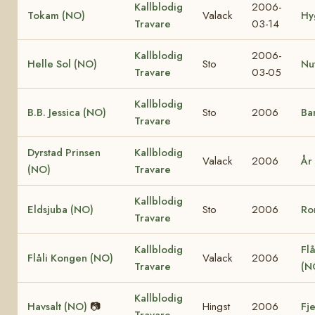
Kallblodig
2006-
Tokam (NO)
Valack
Hy
Travare
03-14
Kallblodig
2006-
Helle Sol (NO)
Sto
Nu
Travare
03-05
Kallblodig
B.B. Jessica (NO)
Sto
2006
Ba
Travare
Dyrstad Prinsen
Kallblodig
Valack
2006
År
(NO)
Travare
Kallblodig
Eldsjuba (NO)
Sto
2006
Ro
Travare
Kallblodig
Flå
Flåli Kongen (NO)
Valack
2006
Travare
(N
Kallblodig
Havsalt (NO)
📷
Hingst
2006
Fj
Travare