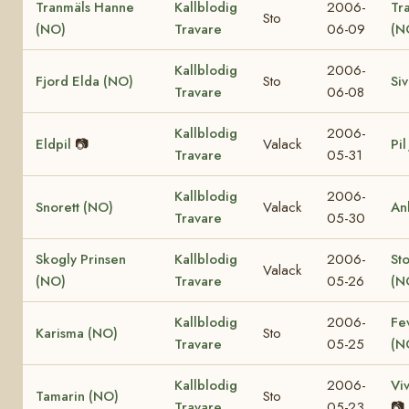
Tranmäls Hanne
Kallblodig
2006-
Tr
Sto
(NO)
Travare
06-09
(N
Kallblodig
2006-
Fjord Elda (NO)
Sto
Si
Travare
06-08
Kallblodig
2006-
Eldpil
📷
Valack
Pil
Travare
05-31
Kallblodig
2006-
Snorett (NO)
Valack
An
Travare
05-30
Skogly Prinsen
Kallblodig
2006-
St
Valack
(NO)
Travare
05-26
(N
Kallblodig
2006-
Fe
Karisma (NO)
Sto
Travare
05-25
(N
Kallblodig
2006-
Vi
Tamarin (NO)
Sto
Travare
05-23
📷