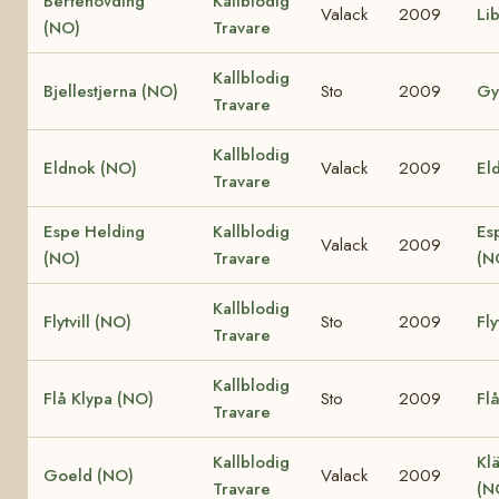
Bertehövding
Kallblodig
Valack
2009
Li
(NO)
Travare
Kallblodig
Bjellestjerna (NO)
Sto
2009
Gy
Travare
Kallblodig
Eldnok (NO)
Valack
2009
Eld
Travare
Espe Helding
Kallblodig
Es
Valack
2009
(NO)
Travare
(N
Kallblodig
Flytvill (NO)
Sto
2009
Fly
Travare
Kallblodig
Flå Klypa (NO)
Sto
2009
Fl
Travare
Kallblodig
Klä
Goeld (NO)
Valack
2009
Travare
(N