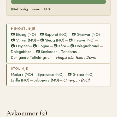
Kallblodig Travare 100 %
HINGSTLINJE
📷
Elding (NO)
📷
Rappfot (NO)
📷
Granvar (NO)
—
—
—
📷
Vinvar (NO)
📷
Stegg (NO)
📷
Trygve (NO)
—
—
—
📷
Högnar
📷
Högne
📷
Kåre
📷
Dalegudbrand
—
—
—
—
Dölegubben
📷
Sterkoder
Toftebrun
—
—
—
Den gamle Toftehingsten
Hingst från Tofte i Dovre
—
STOLINJE
Maitora (NO)
Stjernemai (NO)
📷
Glatina (NO)
—
—
—
Latilla (NO)
Labojenta (NO)
Omerguri (NO)
—
—
Avkommor (2)