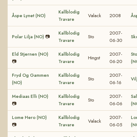
Kallblodig
Åspe Lynet (NO)
Valack
2008
Ås
Travare
Kallblodig
2007-
Polar Lilja (NO)
📷
Sto
Sk
Travare
06-30
Eld Stjernen (NO)
Kallblodig
2007-
St
Hingst
📷
Travare
06-20
(N
Fryd Og Gammen
Kallblodig
2007-
Sto
Vi
(NO)
Travare
06-16
Mediaas Elli (NO)
Kallblodig
2007-
Sa
Sto
📷
Travare
06-06
(N
Lome Hero (NO)
Kallblodig
2007-
Lo
Valack
📷
Travare
06-05
(N