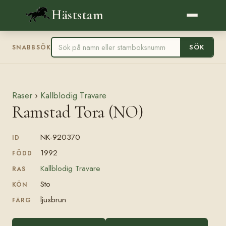
Häststam
SÖK
SNABBSÖK
Raser
›
Kallblodig Travare
Ramstad Tora (NO)
NK-920370
ID
1992
FÖDD
Kallblodig Travare
RAS
Sto
KÖN
ljusbrun
FÄRG