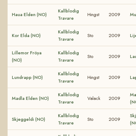
Kallblodig
Haua Elden (NO)
Hingst
2009
Mu
Travare
Kallblodig
Kor Elda (NO)
Sto
2009
Li
Travare
Lillemor Fröya
Kallblodig
Sto
2009
La
(NO)
Travare
Kallblodig
Lundrapp (NO)
Hingst
2009
La
Travare
Kallblodig
Ma
Madla Elden (NO)
Valack
2009
Travare
(N
Kallblodig
Sk
Skjeggeldi (NO)
Sto
2009
Travare
(N