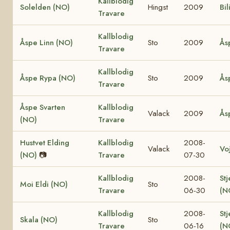
Kallblodig
Solelden (NO)
Hingst
2009
Bil
Travare
Kallblodig
Åspe Linn (NO)
Sto
2009
Ås
Travare
Kallblodig
Åspe Rypa (NO)
Sto
2009
Ås
Travare
Åspe Svarten
Kallblodig
Valack
2009
Ås
(NO)
Travare
Hustvet Elding
Kallblodig
2008-
Valack
Vo
(NO)
📷
Travare
07-30
Kallblodig
2008-
Stj
Moi Eldi (NO)
Sto
Travare
06-30
(N
Kallblodig
2008-
Stj
Skala (NO)
Sto
Travare
06-16
(N