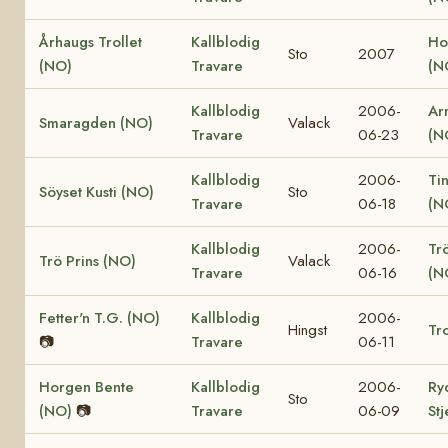
Århaugs Trollet
Kallblodig
Ho
Sto
2007
(NO)
Travare
(N
Kallblodig
2006-
Ar
Smaragden (NO)
Valack
Travare
06-23
(N
Kallblodig
2006-
Ti
Söyset Kusti (NO)
Sto
Travare
06-18
(N
Kallblodig
2006-
Tr
Trö Prins (NO)
Valack
Travare
06-16
(N
Fetter'n T.G. (NO)
Kallblodig
2006-
Hingst
Tro
📷
Travare
06-11
Horgen Bente
Kallblodig
2006-
Ry
Sto
(NO)
📷
Travare
06-09
St