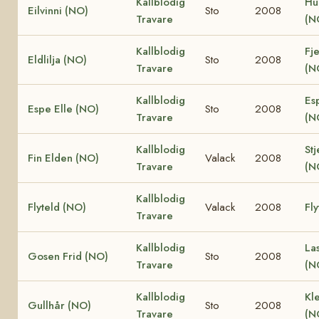
Kallblodig
Hu
Eilvinni (NO)
Sto
2008
Travare
(N
Kallblodig
Fje
Eldlilja (NO)
Sto
2008
Travare
(N
Kallblodig
Es
Espe Elle (NO)
Sto
2008
Travare
(N
Kallblodig
Stj
Fin Elden (NO)
Valack
2008
Travare
(N
Kallblodig
Flyteld (NO)
Valack
2008
Fly
Travare
Kallblodig
La
Gosen Frid (NO)
Sto
2008
Travare
(N
Kallblodig
Kle
Gullhår (NO)
Sto
2008
Travare
(N