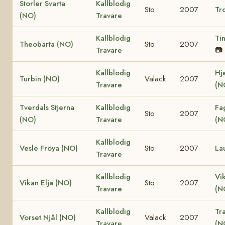
Storler Svarta
Kallblodig
Sto
2007
Tro
(NO)
Travare
Kallblodig
Ti
Theobärta (NO)
Sto
2007
Travare
📷
Kallblodig
Hj
Turbin (NO)
Valack
2007
Travare
(N
Tverdals Stjerna
Kallblodig
Fa
Sto
2007
(NO)
Travare
(N
Kallblodig
Vesle Fröya (NO)
Sto
2007
La
Travare
Kallblodig
Vi
Vikan Elja (NO)
Sto
2007
Travare
(N
Kallblodig
Tr
Vorset Njål (NO)
Valack
2007
Travare
(N