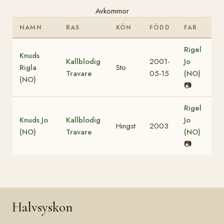
Avkommor
NAMN
RAS
KÖN
FÖDD
FAR
Rigel
Knuds
Kallblodig
2001-
Jo
Rigla
Sto
Travare
05-15
(NO)
(NO)
📷
Rigel
Knuds Jo
Kallblodig
Jo
Hingst
2003
(NO)
Travare
(NO)
📷
Halvsyskon