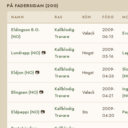
PÅ FADERSIDAN (200)
NAMN
RAS
KÖN
FÖDD
M
Eldingson B.G.
Kallblodig
2009-
Valack
Ev
(NO)
Travare
06-15
Kallblodig
2009-
Lundrapp (NO)
📷
Hingst
La
Travare
05-16
Kallblodig
2009-
Sl
Eldjon (NO)
📷
Hingst
Travare
04-26
(N
Kallblodig
2009-
In
Blingsen (NO)
📷
Valack
Travare
04-21
(N
Kallblodig
2009-
Eldpeppi (NO)
📷
Sto
Pe
Travare
04-20