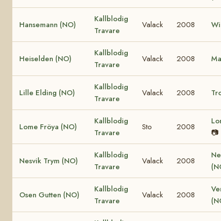
Kallblodig
Hansemann (NO)
Valack
2008
Wi
Travare
Kallblodig
Heiselden (NO)
Valack
2008
Ma
Travare
Kallblodig
Lille Elding (NO)
Valack
2008
Tro
Travare
Kallblodig
Lo
Lome Fröya (NO)
Sto
2008
Travare
📷
Kallblodig
Ne
Nesvik Trym (NO)
Valack
2008
Travare
(N
Kallblodig
Ve
Osen Gutten (NO)
Valack
2008
Travare
(N