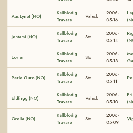
Kallblodig
2006-
La
Aas Lynet (NO)
Valack
Travare
05-16
(N
Kallblodig
2006-
Ri
Jentami (NO)
Sto
Travare
05-14
(N
Kallblodig
2006-
Me
Lorien
Sto
Travare
05-13
Ga
Kallblodig
2006-
Perle Guro (NO)
Sto
Pe
Travare
05-11
Kallblodig
2006-
Fr
Eldfrigg (NO)
Valack
Travare
05-10
(N
Kallblodig
2006-
Orella (NO)
Sto
Vi
Travare
05-09