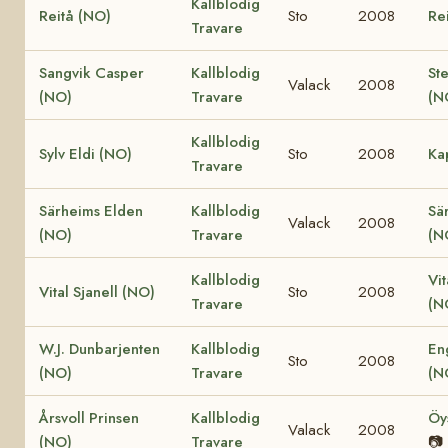
Kallblodig
Reitå (NO)
Sto
2008
Re
Travare
Sangvik Casper
Kallblodig
St
Valack
2008
(NO)
Travare
(N
Kallblodig
Sylv Eldi (NO)
Sto
2008
Ka
Travare
Särheims Elden
Kallblodig
Sä
Valack
2008
(NO)
Travare
(N
Kallblodig
Vit
Vital Sjanell (NO)
Sto
2008
Travare
(N
W.J. Dunbarjenten
Kallblodig
En
Sto
2008
(NO)
Travare
(N
Årsvoll Prinsen
Kallblodig
Öy
Valack
2008
(NO)
Travare
📷