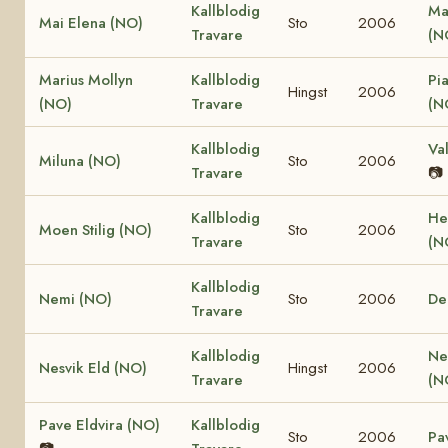
Kallblodig
Ma
Mai Elena (NO)
Sto
2006
Travare
(N
Marius Mollyn
Kallblodig
Pi
Hingst
2006
(NO)
Travare
(N
Kallblodig
Va
Miluna (NO)
Sto
2006
Travare
📷
Kallblodig
He
Moen Stilig (NO)
Sto
2006
Travare
(N
Kallblodig
Nemi (NO)
Sto
2006
De
Travare
Kallblodig
Ne
Nesvik Eld (NO)
Hingst
2006
Travare
(N
Pave Eldvira (NO)
Kallblodig
Sto
2006
Pa