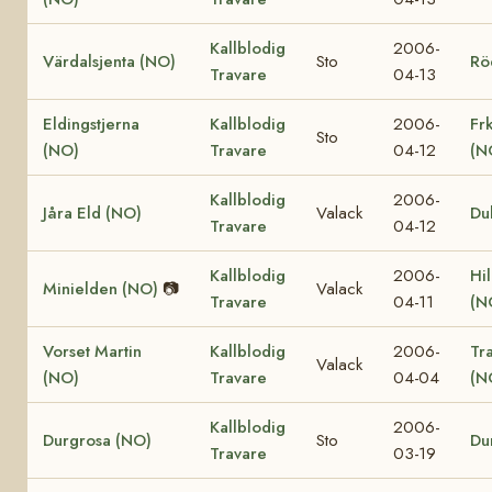
Kallblodig
2006-
Värdalsjenta (NO)
Sto
Rö
Travare
04-13
Eldingstjerna
Kallblodig
2006-
Fr
Sto
(NO)
Travare
04-12
(N
Kallblodig
2006-
Jåra Eld (NO)
Valack
Du
Travare
04-12
Kallblodig
2006-
Hi
Minielden (NO)
📷
Valack
Travare
04-11
(N
Vorset Martin
Kallblodig
2006-
Tr
Valack
(NO)
Travare
04-04
(N
Kallblodig
2006-
Durgrosa (NO)
Sto
Du
Travare
03-19