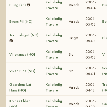
Kallblodig
2006-
Elling (78)
📷
Valack
Bur
Travare
05-04
Kallblodig
2006-
Evens Pil (NO)
Valack
Bo
Travare
05-03
Tranmälsgutt (NO)
Kallblodig
2006-
Hingst
El
📷
Travare
05-03
Kallblodig
2006-
Viljerappa (NO)
Sto
Vi
Travare
05-03
Kallblodig
2006-
Sc
Vikan Elda (NO)
Sto
Travare
05-01
(N
Gaardens Lat
Kallblodig
2006-
Tr
Valack
Hans (NO)
Travare
04-18
(N
Kolnes Elden
Kallblodig
2006-
Valack
Ca
(NO)
Travare
04-13