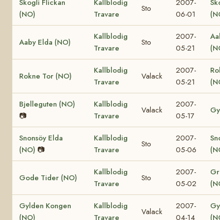
Skogli Flickan
Kallblodig
2007-
Sk
Sto
(NO)
Travare
06-01
(N
Kallblodig
2007-
Aa
Aaby Elda (NO)
Sto
Travare
05-21
(N
Kallblodig
2007-
Ro
Rokne Tor (NO)
Valack
Travare
05-21
(N
Bjelleguten (NO)
Kallblodig
2007-
Valack
Gy
📷
Travare
05-17
Snonsöy Elda
Kallblodig
2007-
Sn
Sto
(NO)
📷
Travare
05-06
(N
Kallblodig
2007-
Gr
Gode Tider (NO)
Sto
Travare
05-02
(N
Gylden Kongen
Kallblodig
2007-
Gy
Valack
(NO)
Travare
04-14
(N