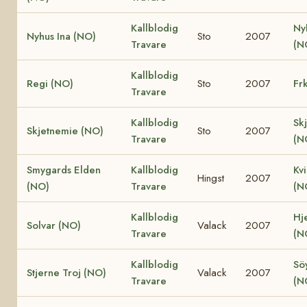
Kallblodig
Ny
Nyhus Ina (NO)
Sto
2007
Travare
(N
Kallblodig
Regi (NO)
Sto
2007
Fr
Travare
Kallblodig
Sk
Skjetnemie (NO)
Sto
2007
Travare
(N
Smygards Elden
Kallblodig
Kv
Hingst
2007
(NO)
Travare
(N
Kallblodig
Hje
Solvar (NO)
Valack
2007
Travare
(N
Kallblodig
Söy
Stjerne Troj (NO)
Valack
2007
Travare
(N