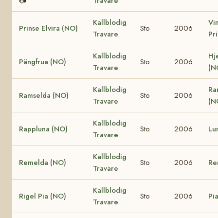
📷
Travare
Kallblodig
Vi
Prinse Elvira (NO)
Sto
2006
Travare
Pr
Kallblodig
Hj
Pängfrua (NO)
Sto
2006
Travare
(N
Kallblodig
Ra
Ramselda (NO)
Sto
2006
Travare
(N
Kallblodig
Rappluna (NO)
Sto
2006
Lu
Travare
Kallblodig
Remelda (NO)
Sto
2006
Re
Travare
Kallblodig
Rigel Pia (NO)
Sto
2006
Pi
Travare