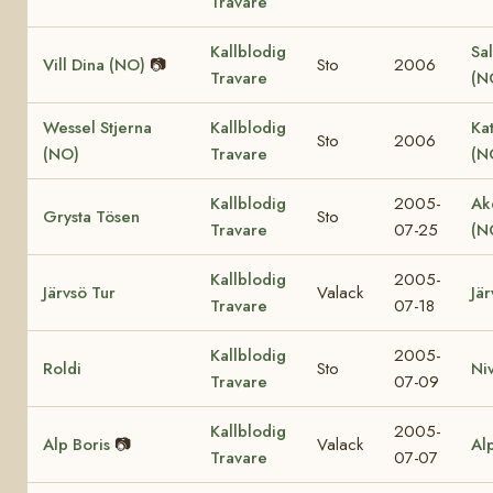
Travare
Kallblodig
Sal
Vill Dina (NO)
📷
Sto
2006
Travare
(N
Wessel Stjerna
Kallblodig
Ka
Sto
2006
(NO)
Travare
(N
Kallblodig
2005-
Ak
Grysta Tösen
Sto
Travare
07-25
(N
Kallblodig
2005-
Järvsö Tur
Valack
Jär
Travare
07-18
Kallblodig
2005-
Roldi
Sto
Ni
Travare
07-09
Kallblodig
2005-
Alp Boris
📷
Valack
Al
Travare
07-07