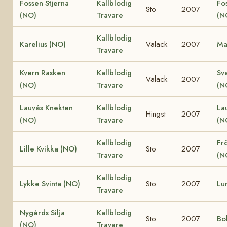
Fossen Stjerna
Kallblodig
Fo
Sto
2007
(NO)
Travare
(N
Kallblodig
Karelius (NO)
Valack
2007
Ma
Travare
Kvern Rasken
Kallblodig
Sv
Valack
2007
(NO)
Travare
(N
Lauvås Knekten
Kallblodig
La
Hingst
2007
(NO)
Travare
(N
Kallblodig
Fr
Lille Kvikka (NO)
Sto
2007
Travare
(N
Kallblodig
Lykke Svinta (NO)
Sto
2007
Lu
Travare
Nygårds Silja
Kallblodig
Sto
2007
Bo
(NO)
Travare