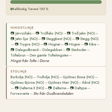
Kallblodig Travare 100 %
HINGSTLINJE
📷
Järvsöfaks
📷
Trollfaks (NO)
📷
Troll Jahn (NO)
—
—
—
📷
Jahn Sjur (NO)
📷
Steggbest (NO)
📷
Stegg (NO)
—
—
📷
Trygve (NO)
📷
Högnar
📷
Högne
📷
Kåre
—
—
—
—
—
📷
Dalegudbrand
Dölegubben
📷
Sterkoder
—
—
—
Toftebrun
Den gamle Toftehingsten
—
—
Hingst från Tofte i Dovre
STOLINJE
Borkvilja (NO)
Trollvilja (NO)
Gjölmes Binna (NO)
—
—
—
Gjölmes Björna (NO)
Gjölmes Mari (NO)
Ildrid (NO)
—
—
📷
Dalterna II (NO)
📷
Dalterna
📷
Daltypa
—
—
—
—
Forvesvarta
Sto från Gudbrandsdalen
—