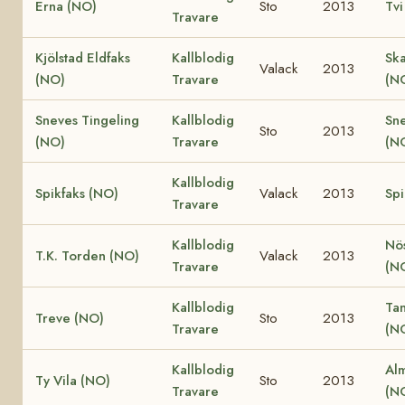
Erna (NO)
Sto
2013
Tvi
Travare
Kjölstad Eldfaks
Kallblodig
Ska
Valack
2013
(NO)
Travare
(N
Sneves Tingeling
Kallblodig
Sn
Sto
2013
(NO)
Travare
(N
Kallblodig
Spikfaks (NO)
Valack
2013
Spi
Travare
Kallblodig
Nö
T.K. Torden (NO)
Valack
2013
Travare
(N
Kallblodig
Ta
Treve (NO)
Sto
2013
Travare
(N
Kallblodig
Al
Ty Vila (NO)
Sto
2013
Travare
(N