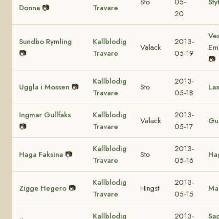
Sto
05-
Sty
Donna
📷
Travare
20
Ves
Sundbo Rymling
Kallblodig
2013-
Valack
Em
📷
Travare
05-19
📷
Kallblodig
2013-
Uggla i Mossen
📷
Sto
Lax
Travare
05-18
Ingmar Gullfaks
Kallblodig
2013-
Valack
Gul
📷
Travare
05-17
Kallblodig
2013-
Haga Faksina
📷
Sto
Hag
Travare
05-16
Kallblodig
2013-
Zigge Hegero
📷
Hingst
Mä
Travare
05-15
Kallblodig
2013-
Sa