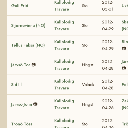
Kallblodig
2012-
Guli Frid
Sto
Ux
Travare
05-01
Kallblodig
2012-
Sk
Stjernevinna (NO)
Sto
Travare
04-29
(N
Kallblodig
2012-
Bl
Tellus Faksa (NO)
Sto
Travare
04-29
📷
Kallblodig
2012-
Jär
Järvsö Tor
📷
Hingst
Travare
04-28
📷
Kallblodig
2012-
Sid Ill
Valack
Fel
Travare
04-28
Kallblodig
2012-
Za
Järvsö John
📷
Hingst
Travare
04-26
(N
Kallblodig
2012-
Trönö Tösa
Sto
Trö
Travare
04-26