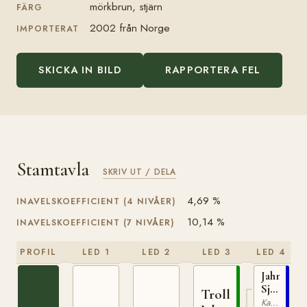
mörkbrun, stjärn
FÄRG
2002 från Norge
IMPORTERAT
SKICKA IN BILD
RAPPORTERA FEL
Stamtavla
SKRIV UT / DELA
4,69 %
INAVELSKOEFFICIENT (4 NIVÅER)
10,14 %
INAVELSKOEFFICIENT (7 NIVÅER)
PROFIL
LED 1
LED 2
LED 3
LED 4
Jahn
Sjur
Troll
(NO)
Kallblodig Travare