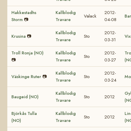
Hakkestadhs
Kallblodig
2012-
Valack
Bar
Storm
📷
Travare
04-08
Kallblodig
2012-
Krusina
📷
Sto
Vix
Travare
03-31
Troll Ronja (NO)
Kallblodig
2012-
Tr
Sto
📷
Travare
03-27
(N
Kallblodig
2012-
Väskinge Ruter
📷
Sto
Mo
Travare
03-24
Kallblodig
Gy
Baugeid (NO)
Sto
2012
Travare
(N
Björkås Tulla
Kallblodig
Lin
Sto
2012
(NO)
Travare
(N