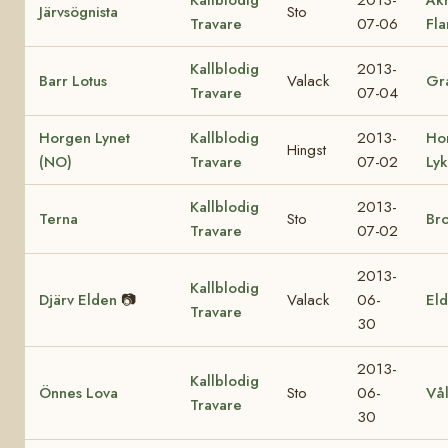
Järvsögnista
Sto
Travare
07-06
Fl
Kallblodig
2013-
Barr Lotus
Valack
Gra
Travare
07-04
Horgen Lynet
Kallblodig
2013-
Ho
Hingst
(NO)
Travare
07-02
Ly
Kallblodig
2013-
Terna
Sto
Br
Travare
07-02
2013-
Kallblodig
Djärv Elden
📷
Valack
06-
Eld
Travare
30
2013-
Kallblodig
Önnes Lova
Sto
06-
Vå
Travare
30