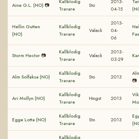
Kallblodig
2013-
Ta
Aine G.L. (NO)
📷
Sto
Travare
04-15
(N
2013-
Hellin Gutten
Kallblodig
Ne
Valack
04-
(NO)
Travare
Fa
06
Kallblodig
2013-
Storm Hector
📷
Valack
Kar
Travare
03-29
Kallblodig
Alm
Alm Solfaksa (NO)
Sto
2013
Travare
📷
Kallblodig
Vik
Ari Mollyn (NO)
Hingst
2013
Travare
Mo
Kallblodig
Eg
Egge Lotta (NO)
Sto
2013
Travare
(N
Kallblodig