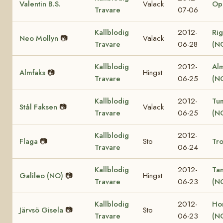
Valentin B.S.
Valack
Op
Travare
07-06
Kallblodig
2012-
Rig
Neo Mollyn
📷
Valack
Travare
06-28
(N
Kallblodig
2012-
Al
Almfaks
📷
Hingst
Travare
06-25
(N
Kallblodig
2012-
Tu
Stål Faksen
📷
Valack
Travare
06-25
(N
Kallblodig
2012-
Flaga
📷
Sto
Tro
Travare
06-24
Kallblodig
2012-
Ta
Galileo (NO)
📷
Hingst
Travare
06-23
(N
Kallblodig
2012-
Ho
Järvsö Gisela
📷
Sto
Travare
06-23
(N