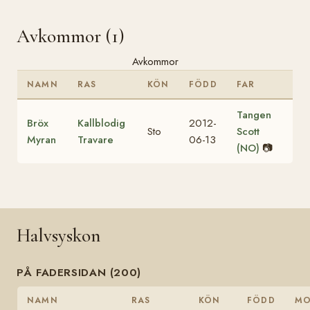
Avkommor (1)
Avkommor
NAMN
RAS
KÖN
FÖDD
FAR
Tangen
Bröx
Kallblodig
2012-
Sto
Scott
Myran
Travare
06-13
(NO)
📷
Halvsyskon
PÅ FADERSIDAN (200)
NAMN
RAS
KÖN
FÖDD
M