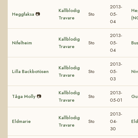
2013-
Kallblodig
He
Heggfaksa
📷
Sto
05-
Travare
(N
04
2013-
Kallblodig
Nifelheim
Sto
05-
Bu
Travare
04
2013-
Kallblodig
Lilla Backbotösen
Sto
05-
Ni
Travare
03
Kallblodig
2013-
Tåga Molly
📷
Sto
Gul
Travare
05-01
2013-
Kallblodig
Eldmarie
Sto
04-
Eld
Travare
30