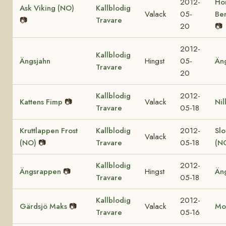
2012-
Ho
Ask Viking (NO)
Kallblodig
Valack
05-
Be
📷
Travare
20
📷
2012-
Kallblodig
Ängsjahn
Hingst
05-
Än
Travare
20
Kallblodig
2012-
Kattens Fimp
📷
Valack
Nil
Travare
05-18
Kruttlappen Frost
Kallblodig
2012-
Sl
Valack
(NO)
📷
Travare
05-18
(N
Kallblodig
2012-
Ängsrappen
📷
Hingst
Än
Travare
05-18
Kallblodig
2012-
Gärdsjö Maks
📷
Valack
Mol
Travare
05-16