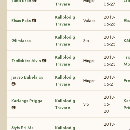
Tand Kraft
📷
Hingst
Got
Travare
05-27
Kallblodig
2013-
Elsas Faks
📷
Valack
Els
Travare
05-26
Kallblodig
2013-
Glimfaksa
Sto
Kå
Travare
05-25
Kallblodig
2013-
Tro
Trollskärs Alvin
📷
Hingst
Travare
05-23
Mo
Järvsö Bukefalos
Kallblodig
2013-
Hingst
Fr
📷
Travare
05-21
2013-
Karlängs Prigga
Kallblodig
Kar
Sto
05-
📷
Travare
Pr
20
2013-
Styfs Pri Ma
Kallblodig