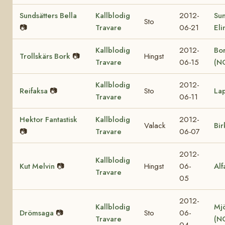
Sundsätters Bella
Kallblodig
2012-
Sun
Sto
📷
Travare
06-21
Eli
Kallblodig
2012-
Bor
Trollskärs Bork
📷
Hingst
Travare
06-15
(N
Kallblodig
2012-
Reifaksa
📷
Sto
La
Travare
06-11
Hektor Fantastisk
Kallblodig
2012-
Valack
Bir
📷
Travare
06-07
2012-
Kallblodig
Kut Melvin
📷
Hingst
06-
Alf
Travare
05
2012-
Kallblodig
Mjö
Drömsaga
📷
Sto
06-
Travare
(N
04