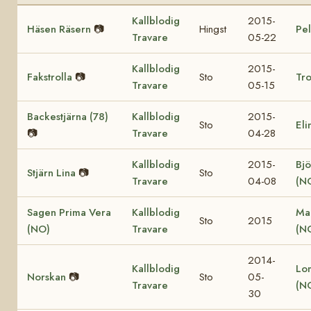
Kallblodig
2015-
Häsen Räsern
📷
Hingst
Pel
Travare
05-22
Kallblodig
2015-
Fakstrolla
📷
Sto
Tro
Travare
05-15
Backestjärna (78)
Kallblodig
2015-
Sto
Eli
📷
Travare
04-28
Kallblodig
2015-
Bjö
Stjärn Lina
📷
Sto
Travare
04-08
(N
Sagen Prima Vera
Kallblodig
Ma
Sto
2015
(NO)
Travare
(N
2014-
Kallblodig
Lo
Norskan
📷
Sto
05-
Travare
(N
30