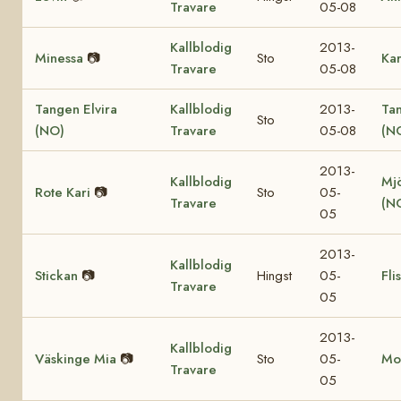
Travare
05-08
Kallblodig
2013-
Minessa
📷
Sto
Ka
Travare
05-08
Tangen Elvira
Kallblodig
2013-
Ta
Sto
(NO)
Travare
05-08
(N
2013-
Kallblodig
Mjö
Rote Kari
📷
Sto
05-
Travare
(N
05
2013-
Kallblodig
Stickan
📷
Hingst
05-
Fli
Travare
05
2013-
Kallblodig
Väskinge Mia
📷
Sto
05-
Mo
Travare
05