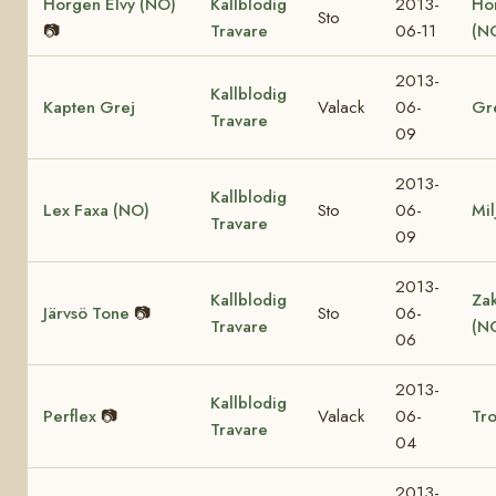
Horgen Elvy (NO)
Kallblodig
2013-
Ho
Sto
📷
Travare
06-11
(N
2013-
Kallblodig
Kapten Grej
Valack
06-
Gr
Travare
09
2013-
Kallblodig
Lex Faxa (NO)
Sto
06-
Mil
Travare
09
2013-
Kallblodig
Za
Järvsö Tone
📷
Sto
06-
Travare
(N
06
2013-
Kallblodig
Perflex
📷
Valack
06-
Tro
Travare
04
2013-