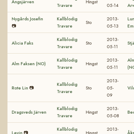
Ängsjärven
Hingst
Travare
05-14
Ar
Nygårds Josefin
Kallblodig
2013-
Lu
Sto
📷
Travare
05-13
Em
Kallblodig
2013-
Alicia Faks
Sto
Stj
Travare
05-11
Kallblodig
2013-
Al
Alm Faksen (NO)
Hingst
Travare
05-11
(N
2013-
Kallblodig
Rote Lin
📷
Sto
05-
Vil
Travare
09
Kallblodig
2013-
Dragsveds Järven
Hingst
Be
Travare
05-08
Kallblodig
2013-
Levin
📷
Hingst
Åk