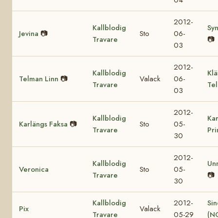
2012-
Kallblodig
Sy
Jevina
📷
Sto
06-
Travare
📷
03
2012-
Kallblodig
Klä
Telman Linn
📷
Valack
06-
Travare
Te
03
2012-
Kallblodig
Kar
Karlängs Faksa
📷
Sto
05-
Travare
Pr
30
2012-
Kallblodig
Un
Veronica
Sto
05-
Travare
📷
30
Kallblodig
2012-
Sin
Pix
Valack
Travare
05-29
(N