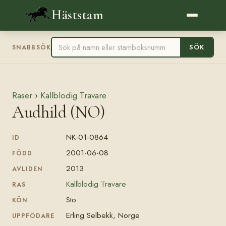
Häststam
SÖK
SNABBSÖK
Raser
›
Kallblodig Travare
Audhild (NO)
NK-01-0864
ID
2001-06-08
FÖDD
2013
AVLIDEN
Kallblodig Travare
RAS
Sto
KÖN
Erling Selbekk, Norge
UPPFÖDARE