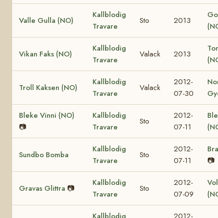
Kallblodig
Go
Valle Gulla (NO)
Sto
2013
Travare
(N
Kallblodig
Ton
Vikan Faks (NO)
Valack
2013
Travare
(N
Kallblodig
2012-
No
Troll Kaksen (NO)
Valack
Travare
07-30
Gy
Bleke Vinni (NO)
Kallblodig
2012-
Ble
Sto
📷
Travare
07-11
(N
Kallblodig
2012-
Bra
Sundbo Bomba
Sto
Travare
07-11
📷
Kallblodig
2012-
Vol
Gravas Glittra
📷
Sto
Travare
07-09
(N
Kallblodig
2012-