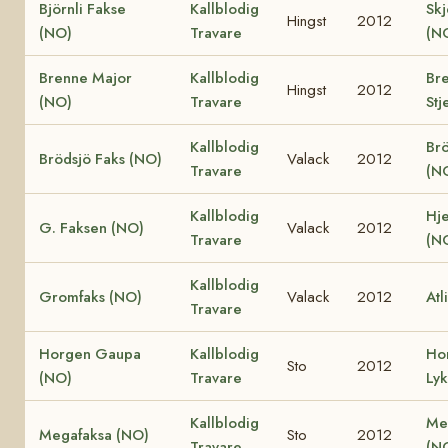
Björnli Fakse
Kallblodig
Skj
Hingst
2012
(NO)
Travare
(N
Brenne Major
Kallblodig
Br
Hingst
2012
(NO)
Travare
Stj
Kallblodig
Brö
Brödsjö Faks (NO)
Valack
2012
Travare
(N
Kallblodig
Hje
G. Faksen (NO)
Valack
2012
Travare
(N
Kallblodig
Gromfaks (NO)
Valack
2012
Atl
Travare
Horgen Gaupa
Kallblodig
Ho
Sto
2012
(NO)
Travare
Ly
Kallblodig
Me
Megafaksa (NO)
Sto
2012
Travare
(N