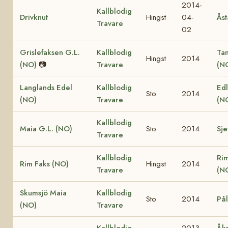
2014-
Kallblodig
Drivknut
Hingst
04-
Åst
Travare
02
Grislefaksen G.L.
Kallblodig
Ta
Hingst
2014
(NO)
📷
Travare
(N
Langlands Edel
Kallblodig
Edl
Sto
2014
(NO)
Travare
(N
Kallblodig
Maia G.L. (NO)
Sto
2014
Sje
Travare
Kallblodig
Ri
Rim Faks (NO)
Hingst
2014
Travare
(N
Skumsjö Maia
Kallblodig
Sto
2014
Pål
(NO)
Travare
Kallblodig
2013-
Åk