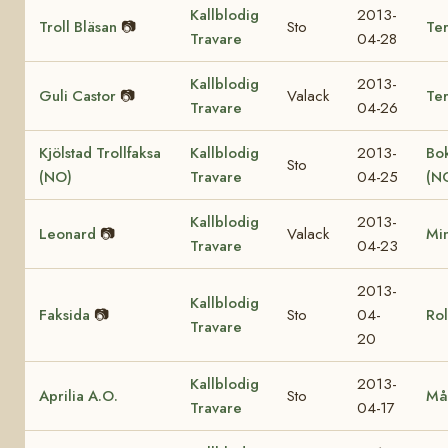
Kallblodig
2013-
Troll Bläsan
📷
Sto
Ter
Travare
04-28
Kallblodig
2013-
Guli Castor
📷
Valack
Te
Travare
04-26
Kjölstad Trollfaksa
Kallblodig
2013-
Bok
Sto
(NO)
Travare
04-25
(N
Kallblodig
2013-
Leonard
📷
Valack
Mi
Travare
04-23
2013-
Kallblodig
Faksida
📷
Sto
04-
Rol
Travare
20
Kallblodig
2013-
Aprilia A.O.
Sto
Må
Travare
04-17