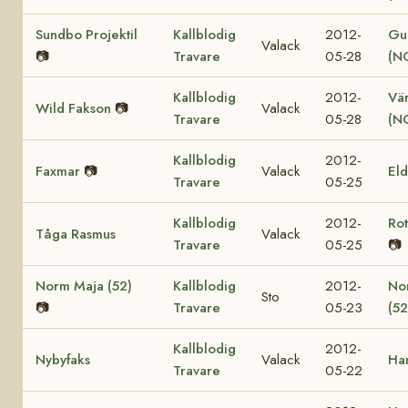
Sundbo Projektil
Kallblodig
2012-
Gul
Valack
📷
Travare
05-28
(N
Kallblodig
2012-
Vär
Wild Fakson
📷
Valack
Travare
05-28
(N
Kallblodig
2012-
Faxmar
📷
Valack
El
Travare
05-25
Kallblodig
2012-
Ro
Tåga Rasmus
Valack
Travare
05-25
📷
Norm Maja (52)
Kallblodig
2012-
No
Sto
📷
Travare
05-23
(52
Kallblodig
2012-
Nybyfaks
Valack
Ha
Travare
05-22