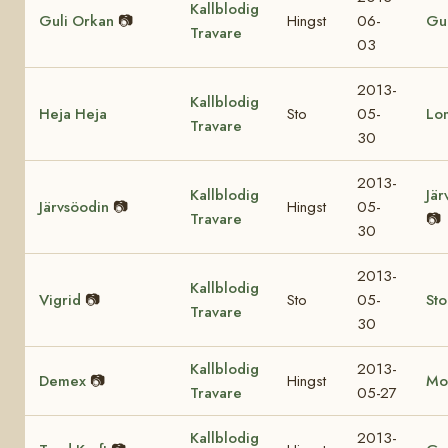
Kallblodig
Guli Orkan
📷
Hingst
06-
Gul
Travare
03
2013-
Kallblodig
Heja Heja
Sto
05-
Lo
Travare
30
2013-
Kallblodig
Jär
Järvsöodin
📷
Hingst
05-
Travare
📷
30
2013-
Kallblodig
Vigrid
📷
Sto
05-
St
Travare
30
Kallblodig
2013-
Demex
📷
Hingst
Mo
Travare
05-27
Kallblodig
2013-