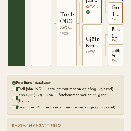
T-
(NO)
Kallblodig Travare
Grans
254
Turi
Trollvilja
Kallblodig Travare
(NO)
(NO)
Kallblodig Travare
Brage
1988
(NO)
Gjölmes
Kallblodig Travare
N
Binna
2046
Gjölmes
(NO)
Kallblodig Travare
Björna
(NO)
Kallblodig Travare
T-
22736
Foto finns i databasen
Troll Jahn (NO) — förekommer mer än en gång (linjeavel)
Jahn Sjur (NO) T-254 — förekommer mer än en gång
(linjeavel)
Grans Turi (NO) — förekommer mer än en gång (linjeavel)
RASSAMMANSÄTTNING