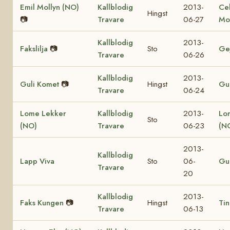
Emil Mollyn (NO)
Kallblodig
2013-
Ce
Hingst
📷
Travare
06-27
Mo
Kallblodig
2013-
Fakslilja
📷
Sto
Ge
Travare
06-26
Kallblodig
2013-
Guli Komet
📷
Hingst
Gul
Travare
06-24
Lome Lekker
Kallblodig
2013-
Lo
Sto
(NO)
Travare
06-23
(N
2013-
Kallblodig
Lapp Viva
Sto
06-
Gul
Travare
20
Kallblodig
2013-
Faks Kungen
📷
Hingst
Tin
Travare
06-13