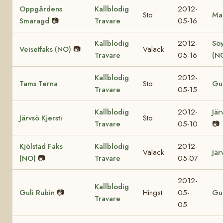
Oppgårdens
Kallblodig
2012-
Sto
Mar
Smaragd
📷
Travare
05-16
Kallblodig
2012-
Söy
Veisetfaks (NO)
📷
Valack
Travare
05-16
(N
Kallblodig
2012-
Tams Terna
Sto
Gul
Travare
05-15
Kallblodig
2012-
Jär
Järvsö Kjersti
Sto
Travare
05-10
📷
Kjölstad Faks
Kallblodig
2012-
Valack
Jär
(NO)
📷
Travare
05-07
2012-
Kallblodig
Guli Rubin
📷
Hingst
05-
Gul
Travare
05