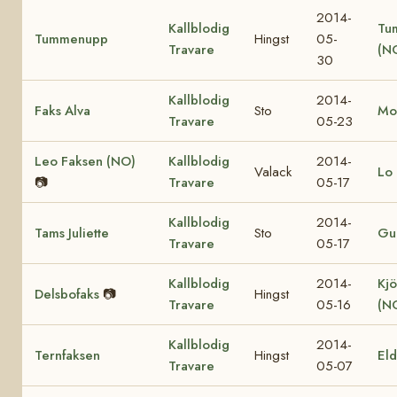
2014-
Kallblodig
Tu
Tummenupp
Hingst
05-
Travare
(N
30
Kallblodig
2014-
Faks Alva
Sto
Mo
Travare
05-23
Leo Faksen (NO)
Kallblodig
2014-
Valack
Lo 
📷
Travare
05-17
Kallblodig
2014-
Tams Juliette
Sto
Gul
Travare
05-17
Kallblodig
2014-
Kjö
Delsbofaks
📷
Hingst
Travare
05-16
(N
Kallblodig
2014-
Ternfaksen
Hingst
El
Travare
05-07