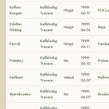
Kulfors
Kallblodig
1999-
Hingst
H.A.L
Kungen
Travare
06-17
Edolles
Kallblodig
1999-
Hingst
Reja
Hilding
Travare
06-14
Kallblodig
1999-
Farrok
Hingst
Farrba
Travare
06-11
Kallblodig
1999-
Poletta J.
Sto
Polina
Travare
06-10
Kallblodig
1999-
Pellbest
Valack
Pellvi
Travare
06-07
Kallblodig
1999-
Stjärnbruden
Sto
Brudn
Travare
06-07
Kallblodig
1999-