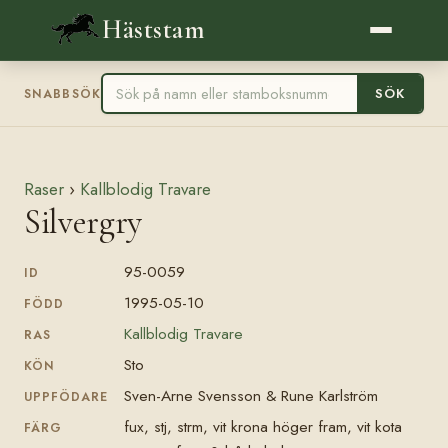
Häststam
SÖK
SNABBSÖK
Raser
›
Kallblodig Travare
Silvergry
95-0059
ID
1995-05-10
FÖDD
Kallblodig Travare
RAS
Sto
KÖN
Sven-Arne Svensson & Rune Karlström
UPPFÖDARE
fux, stj, strm, vit krona höger fram, vit kota
FÄRG