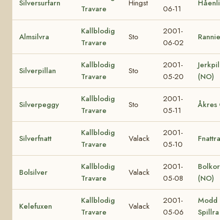
Silversurfarn
Hingst
Håenl
Travare
06-11
Kallblodig
2001-
Almsilvra
Sto
Ranni
Travare
06-02
Kallblodig
2001-
Jerkpi
Silverpillan
Sto
Travare
05-20
(NO)
Kallblodig
2001-
Silverpeggy
Sto
Åkres
Travare
05-11
Kallblodig
2001-
Silverfnatt
Valack
Fnattr
Travare
05-10
Kallblodig
2001-
Bolko
Bolsilver
Valack
Travare
05-08
(NO)
Kallblodig
2001-
Modd
Kelefuxen
Valack
Travare
05-06
Spillra