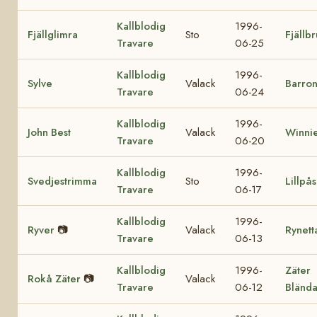
Kallblodig
1996-
Fjällglimra
Sto
Fjällb
Travare
06-25
Kallblodig
1996-
Sylve
Valack
Barron
Travare
06-24
Kallblodig
1996-
John Best
Valack
Winnie
Travare
06-20
Kallblodig
1996-
Svedjestrimma
Sto
Lillpå
Travare
06-17
Kallblodig
1996-
Ryver
📷
Valack
Rynett
Travare
06-13
Kallblodig
1996-
Zäter
Rokå Zäter
📷
Valack
Travare
06-12
Bländ