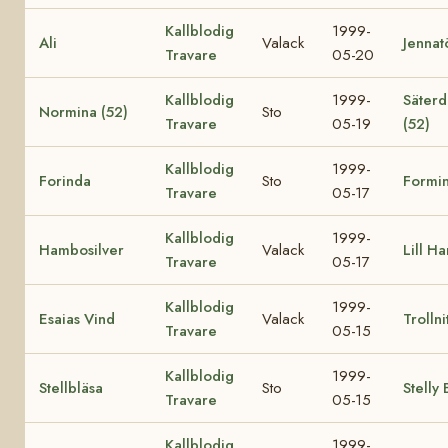
Kallblodig
1999-
Ali
Valack
Jennat
Travare
05-20
Kallblodig
1999-
Säterd
Normina (52)
Sto
Travare
05-19
(52)
Kallblodig
1999-
Forinda
Sto
Formi
Travare
05-17
Kallblodig
1999-
Hambosilver
Valack
Lill H
Travare
05-17
Kallblodig
1999-
Esaias Vind
Valack
Trollni
Travare
05-15
Kallblodig
1999-
Stellbläsa
Sto
Stelly 
Travare
05-15
Kallblodig
1999-