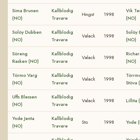
Sima Brunen
Kallblodig
Vik Te
Hingst
1998
(NO)
Travare
(NO)
Solöy Dubben
Kallblodig
Solöy
Valack
1998
(NO)
Travare
(NO)
Söreng
Kallblodig
Richar
Valack
1998
Rasken (NO)
Travare
(NO)
Törmo Varg
Kallblodig
Törrm
Valack
1998
(NO)
Travare
Stöva 
Uffs Blessen
Kallblodig
Valack
1998
Lillita
(NO)
Travare
Ynde Jenta
Kallblodig
Sto
1998
Ynde 
(NO)
Travare
Kallblodig
Yrjerk