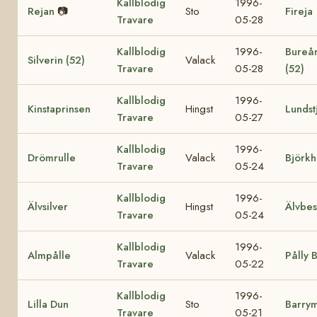
Kallblodig
1996-
Rejan
📷
Sto
Fireja
Travare
05-28
Kallblodig
1996-
Bureå
Silverin (52)
Valack
Travare
05-28
(52)
Kallblodig
1996-
Kinstaprinsen
Hingst
Lundst
Travare
05-27
Kallblodig
1996-
Drömrulle
Valack
Björk
Travare
05-24
Kallblodig
1996-
Älvsilver
Hingst
Älvbes
Travare
05-24
Kallblodig
1996-
Almpålle
Valack
Pålly 
Travare
05-22
Kallblodig
1996-
Lilla Dun
Sto
Barry
Travare
05-21