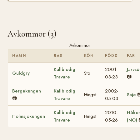
Avkommor (3)
Avkommor
NAMN
RAS
KÖN
FÖDD
FAR
Kallblodig
2001-
Järvsö
Guldgry
Sto
Travare
03-23
📷
Bergekungen
Kallblodig
2002-
Hingst
Saje

📷
Travare
05-03
Kallblodig
2010-
Håkon
Holmsjökungen
Hingst
Travare
05-26
(NO)