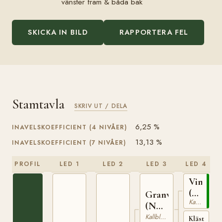
vänster fram & båda bak
SKICKA IN BILD
RAPPORTERA FEL
Stamtavla
SKRIV UT / DELA
6,25 %
INAVELSKOEFFICIENT (4 NIVÅER)
13,13 %
INAVELSKOEFFICIENT (7 NIVÅER)
PROFIL
LED 1
LED 2
LED 3
LED 4
Vinvar
(NO)
Granvar
Kallblodig Travare
T-
(NO)
230
NT
Kallblodig Travare
Klästad