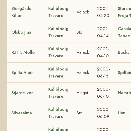
Storgårds
Kallblodig
2001-
Storst
Valack
Killen
Travare
04-20
Freja
Kallblodig
2001-
Carol
Olsbo Jina
Sto
Travare
04-14
Tabac
Kallblodig
2001-
R.H.'s Molle
Valack
Bäcks 
Travare
04-10
Kallblodig
2000-
Spilta Albin
Valack
Spiltb
Travare
06-15
Kallblodig
2000-
Stjärnsilver
Hingst
Hamrin
Travare
06-10
Kallblodig
2000-
Silveralma
Sto
Unni
Travare
06-09
Kallblodig
2000-