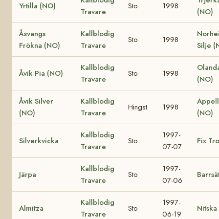
Yrtilla (NO)
Sto
1998
Travare
(NO)
Åsvangs
Kallblodig
Norhe
Sto
1998
Frökna (NO)
Travare
Silje 
Kallblodig
Oland
Åvik Pia (NO)
Sto
1998
Travare
(NO)
Åvik Silver
Kallblodig
Appel
Hingst
1998
(NO)
Travare
(NO)
Kallblodig
1997-
Silverkvicka
Sto
Fix Tr
Travare
07-07
Kallblodig
1997-
Järpa
Sto
Barrsä
Travare
07-06
Kallblodig
1997-
Almitza
Sto
Nitska
Travare
06-19