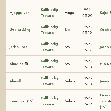
Kallblodig
1996-
Hjoggsilver
Hingst
Kajsa B
Travare
05-20
Kallblodig
1996-
Greisa Sång
Sto
Greis
Travare
05-19
Kallblodig
1996-
Järbo Tora
Sto
Järbo 
Travare
05-17
Kallblodig
1996-
Almdina
📷
Sto
H.A.Ra
Travare
05-13
Kallblodig
1996-
Almvill
Valack
Jenna
Travare
05-13
Gråsk
Kallblodig
1996-
Jonesilver (52)
Valack
Trons
Travare
05-12
(52)