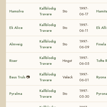
Kallblodig
1997-
Hamsilva
Sto
Hamit
Travare
06-17
Kallblodig
1997-
Ek Alice
Sto
Ek Alli
Travare
06-11
Kallblodig
1997-
Almveig
Sto
Finela
Travare
06-09
Kallblodig
1997-
Riser
Hingst
Tofte 
Travare
06-05
Kallblodig
1997-
Baus Truls
📷
Valack
Ryona 
Travare
06-01
Kallblodig
1997-
Pyralma
Sto
Pyron
Travare
05-30