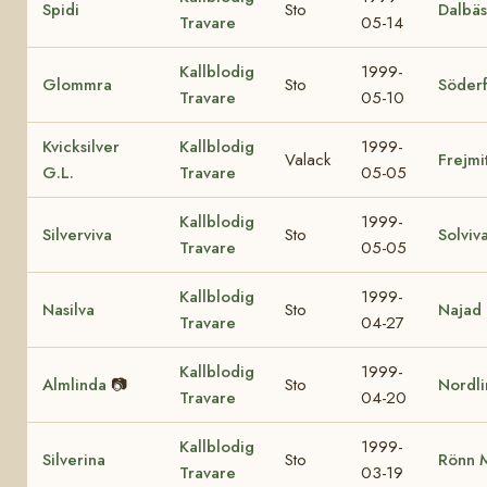
Spidi
Sto
Dalbäs
Travare
05-14
Kallblodig
1999-
Glommra
Sto
Söderf
Travare
05-10
Kvicksilver
Kallblodig
1999-
Valack
Frejmi
G.L.
Travare
05-05
Kallblodig
1999-
Silverviva
Sto
Solviv
Travare
05-05
Kallblodig
1999-
Nasilva
Sto
Najad
Travare
04-27
Kallblodig
1999-
Almlinda
📷
Sto
Nordl
Travare
04-20
Kallblodig
1999-
Silverina
Sto
Rönn 
Travare
03-19