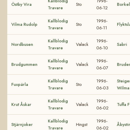
Kallblodig
1996-
Östby Vira
Sto
Borkel
Travare
06-12
Kallblodig
1996-
Vilma Rudolp
Sto
Flyktsl
Travare
06-11
Kallblodig
1996-
Nordbusen
Valack
Sabri
Travare
06-10
Kallblodig
1996-
Brudgummen
Valack
Brude
Travare
06-07
Kallblodig
1996-
Steige
Fuxpärla
Sto
Travare
06-03
Wilma
Kallblodig
1996-
Krut Åskar
Valack
Tuffa 
Travare
06-02
Kallblodig
1996-
Stjärnjoker
Hingst
Åbysti
Travare
06-02