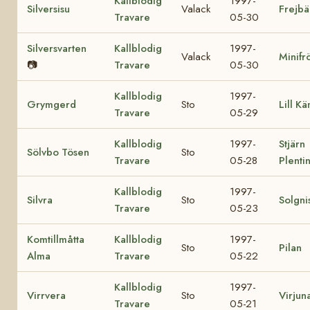
Kallblodig
1997-
Silversisu
Valack
Frejb
Travare
05-30
Silversvarten
Kallblodig
1997-
Valack
Minifr
📷
Travare
05-30
Kallblodig
1997-
Grymgerd
Sto
Lill K
Travare
05-29
Kallblodig
1997-
Stjärn
Sölvbo Tösen
Sto
Travare
05-28
Plenti
Kallblodig
1997-
Silvra
Sto
Solgni
Travare
05-23
Komtillmåtta
Kallblodig
1997-
Sto
Pilan
Alma
Travare
05-22
Kallblodig
1997-
Virrvera
Sto
Virjun
Travare
05-21