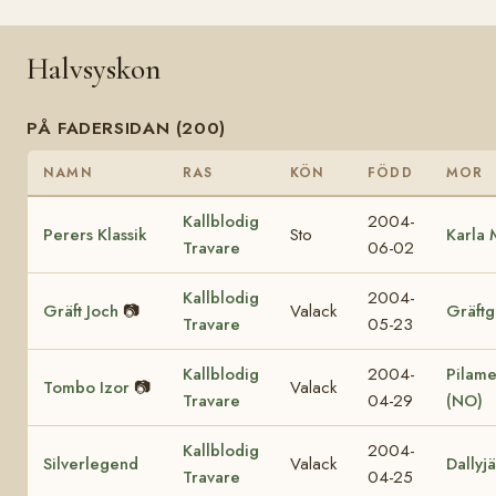
Halvsyskon
PÅ FADERSIDAN (200)
NAMN
RAS
KÖN
FÖDD
MOR
Kallblodig
2004-
Perers Klassik
Sto
Karla 
Travare
06-02
Kallblodig
2004-
Gräft Joch
📷
Valack
Gräft
Travare
05-23
Kallblodig
2004-
Pilame
Tombo Izor
📷
Valack
Travare
04-29
(NO)
Kallblodig
2004-
Silverlegend
Valack
Dallyj
Travare
04-25