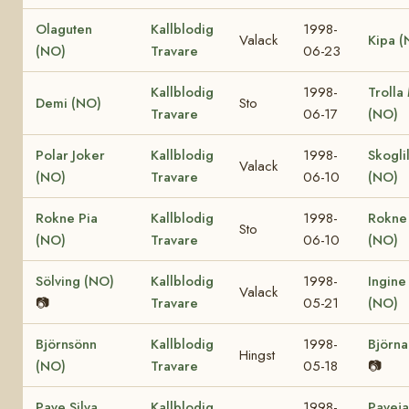
Olaguten
Kallblodig
1998-
Valack
Kipa (
(NO)
Travare
06-23
Kallblodig
1998-
Trolla
Demi (NO)
Sto
Travare
06-17
(NO)
Polar Joker
Kallblodig
1998-
Skogli
Valack
(NO)
Travare
06-10
(NO)
Rokne Pia
Kallblodig
1998-
Rokne 
Sto
(NO)
Travare
06-10
(NO)
Sölving (NO)
Kallblodig
1998-
Ingine
Valack
📷
Travare
05-21
(NO)
Björnsönn
Kallblodig
1998-
Björna
Hingst
(NO)
Travare
05-18
📷
Pave Silva
Kallblodig
1998-
Pavej