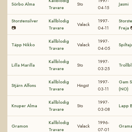
Kallblodig
1997-
Sörbo Alma
Sto
Jasmi
Travare
04-15
Storstensilver
Kallblodig
1997-
Storst
Valack
📷
Travare
04-11
Freja
Kallblodig
1997-
Täpp Nikko
Valack
Spilta
Travare
04-05
Kallblodig
1997-
Lilla Marilla
Sto
Trollb
Travare
03-25
Kallblodig
1997-
Gam S
Stjärn Alfons
Hingst
Travare
03-11
(NO)
Kallblodig
1997-
Knuper Alma
Sto
Lapp B
Travare
03-08
Kallblodig
1996-
Gramon
Valack
Grama
Travare
07-01