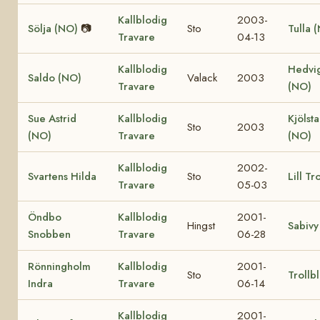
Kallblodig
2003-
Sölja (NO)
📷
Sto
Tulla 
Travare
04-13
Kallblodig
Hedvi
Saldo (NO)
Valack
2003
Travare
(NO)
Sue Astrid
Kallblodig
Kjölst
Sto
2003
(NO)
Travare
(NO)
Kallblodig
2002-
Svartens Hilda
Sto
Lill Tr
Travare
05-03
Öndbo
Kallblodig
2001-
Hingst
Sabivy
Snobben
Travare
06-28
Rönningholm
Kallblodig
2001-
Sto
Troll
Indra
Travare
06-14
Kallblodig
2001-