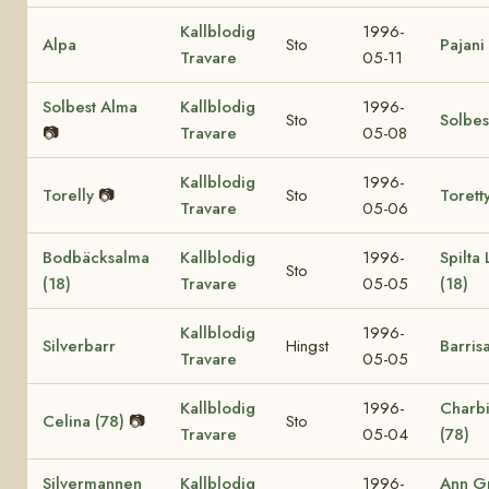
Kallblodig
1996-
Alpa
Sto
Pajani
Travare
05-11
Solbest Alma
Kallblodig
1996-
Sto
Solbes
📷
Travare
05-08
Kallblodig
1996-
Torelly
📷
Sto
Torett
Travare
05-06
Bodbäcksalma
Kallblodig
1996-
Spilta L
Sto
(18)
Travare
05-05
(18)
Kallblodig
1996-
Silverbarr
Hingst
Barris
Travare
05-05
Kallblodig
1996-
Charb
Celina (78)
📷
Sto
Travare
05-04
(78)
Silvermannen
Kallblodig
1996-
Ann G