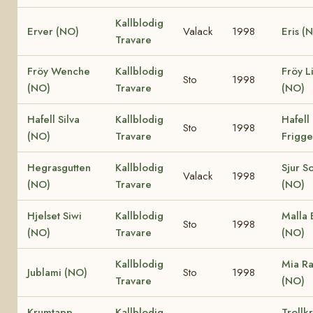
Kallblodig
Erver (NO)
Valack
1998
Eris (
Travare
Fröy Wenche
Kallblodig
Fröy L
Sto
1998
(NO)
Travare
(NO)
Hafell Silva
Kallblodig
Hafell
Sto
1998
(NO)
Travare
Frigge
Hegrasgutten
Kallblodig
Sjur S
Valack
1998
(NO)
Travare
(NO)
Hjelset Siwi
Kallblodig
Malla 
Sto
1998
(NO)
Travare
(NO)
Kallblodig
Mia R
Jublami (NO)
Sto
1998
Travare
(NO)
Krumtapp
Kallblodig
Trollk