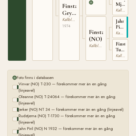
NT 50
Mjölner
Finstad
(NO)
Kallblodig Travare
Gry
T-
(NO)
Kallblodig Travare
Jahn
951
1974
Piril
Finstadpila
(NO)
Kallblodig Travare
(NO)
N
Finstad
1932
Kallblodig Travare
Turi
(NO)
Kallblodig Travare
T-
1711
Foto finns i databasen
Vinvar (NO) T-230 — förekommer mer än en gång
(linjeavel)
Oleanne (NO) T-24064 — förekommer mer än en gång
(linjeavel)
Jerker (NO) NT 34 — förekommer mer än en gång (linjeavel)
Rudstjerna (NO) T-1730 — förekommer mer än en gång
(linjeavel)
Jahn Piril (NO) N 1932 — förekommer mer än en gång
(linjeavel)