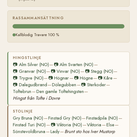
RASSAMMANSÄTTNING
Kallblodig Travare 100 %
HINGSTLINJE
📷
Alm Silver (NO)
📷
Alm Svarten (NO)
—
—
📷
Granvar (NO)
📷
Vinvar (NO)
📷
Stegg (NO)
—
—
—
📷
Trygve (NO)
📷
Högnar
📷
Högne
📷
Kåre
—
—
—
—
📷
Dalegudbrand
Dölegubben
📷
Sterkoder
—
—
—
Toftebrun
Den gamle Toftehingsten
—
—
Hingst från Tofte i Dovre
STOLINJE
Gry Bruna (NO)
Finstad Gry (NO)
Finstadpila (NO)
—
—
—
Finstad Turi (NO)
📷
Viktoria (NO)
Viktoria
Else
—
—
—
—
Sönstevoldbruna
Lady
Brunt sto hos Iver Mustorp
—
—