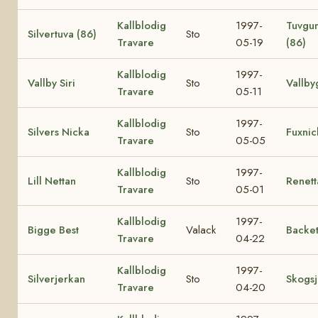
Kallblodig
1997-
Tuvgu
Silvertuva (86)
Sto
Travare
05-19
(86)
Kallblodig
1997-
Vallby Siri
Sto
Vallby
Travare
05-11
Kallblodig
1997-
Silvers Nicka
Sto
Fuxnic
Travare
05-05
Kallblodig
1997-
Lill Nettan
Sto
Renett
Travare
05-01
Kallblodig
1997-
Bigge Best
Valack
Backe
Travare
04-22
Kallblodig
1997-
Silverjerkan
Sto
Skogs
Travare
04-20