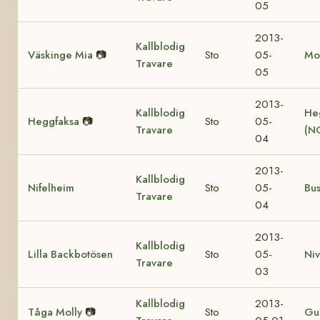
05
2013-
Kallblodig
Väskinge Mia
📷
Sto
05-
Mo
Travare
05
2013-
Kallblodig
He
Heggfaksa
📷
Sto
05-
Travare
(N
04
2013-
Kallblodig
Nifelheim
Sto
05-
Bu
Travare
04
2013-
Kallblodig
Lilla Backbotösen
Sto
05-
Ni
Travare
03
Kallblodig
2013-
Tåga Molly
📷
Sto
Gul