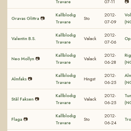
Travare
07-11
📷
Kallblodig
2012-
Vol
Gravas Glittra
📷
Sto
Travare
07-09
(N
Kallblodig
2012-
Valentin B.S.
Valack
Op
Travare
07-06
Kallblodig
2012-
Rig
Neo Mollyn
📷
Valack
Travare
06-28
(N
Kallblodig
2012-
Al
Almfaks
📷
Hingst
Travare
06-25
(N
Kallblodig
2012-
Tu
Stål Faksen
📷
Valack
Travare
06-25
(N
Kallblodig
2012-
Flaga
📷
Sto
Tro
Travare
06-24