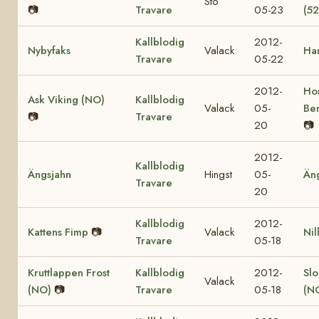
Sto
📷
Travare
05-23
(52
Kallblodig
2012-
Nybyfaks
Valack
Ha
Travare
05-22
2012-
Ho
Ask Viking (NO)
Kallblodig
Valack
05-
Be
📷
Travare
20
📷
2012-
Kallblodig
Ängsjahn
Hingst
05-
Än
Travare
20
Kallblodig
2012-
Kattens Fimp
📷
Valack
Nil
Travare
05-18
Kruttlappen Frost
Kallblodig
2012-
Sl
Valack
(NO)
📷
Travare
05-18
(N