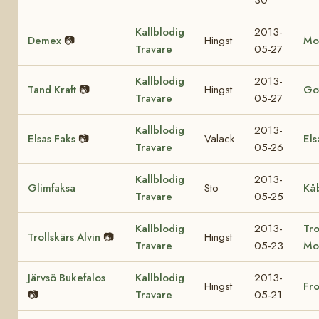
Kallblodig
2013-
Demex
📷
Hingst
Mo
Travare
05-27
Kallblodig
2013-
Tand Kraft
📷
Hingst
Got
Travare
05-27
Kallblodig
2013-
Elsas Faks
📷
Valack
Els
Travare
05-26
Kallblodig
2013-
Glimfaksa
Sto
Kå
Travare
05-25
Kallblodig
2013-
Tro
Trollskärs Alvin
📷
Hingst
Travare
05-23
Mo
Järvsö Bukefalos
Kallblodig
2013-
Hingst
Fr
📷
Travare
05-21