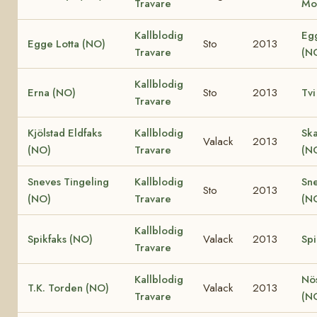
Travare
Mo
Kallblodig
Eg
Egge Lotta (NO)
Sto
2013
Travare
(N
Kallblodig
Erna (NO)
Sto
2013
Tvi
Travare
Kjölstad Eldfaks
Kallblodig
Ska
Valack
2013
(NO)
Travare
(N
Sneves Tingeling
Kallblodig
Sn
Sto
2013
(NO)
Travare
(N
Kallblodig
Spikfaks (NO)
Valack
2013
Spi
Travare
Kallblodig
Nö
T.K. Torden (NO)
Valack
2013
Travare
(N