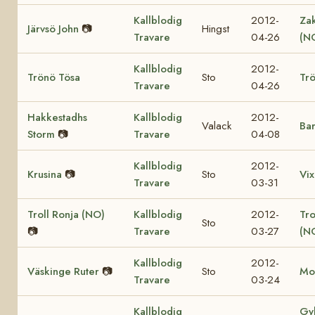
Kallblodig
2012-
Za
Järvsö John
📷
Hingst
Travare
04-26
(N
Kallblodig
2012-
Trönö Tösa
Sto
Trö
Travare
04-26
Hakkestadhs
Kallblodig
2012-
Valack
Bar
Storm
📷
Travare
04-08
Kallblodig
2012-
Krusina
📷
Sto
Vix
Travare
03-31
Troll Ronja (NO)
Kallblodig
2012-
Tr
Sto
📷
Travare
03-27
(N
Kallblodig
2012-
Väskinge Ruter
📷
Sto
Mo
Travare
03-24
Kallblodig
Gy