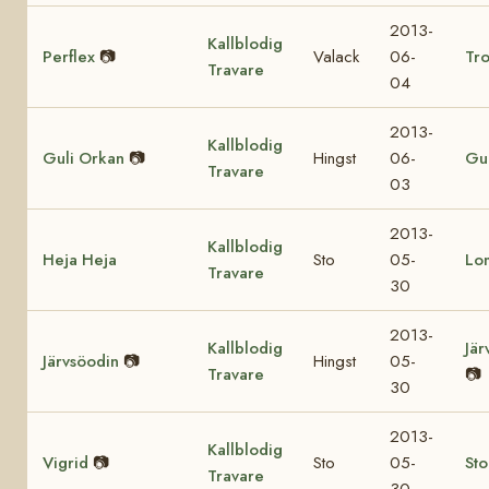
2013-
Kallblodig
Perflex
📷
Valack
06-
Tro
Travare
04
2013-
Kallblodig
Guli Orkan
📷
Hingst
06-
Gul
Travare
03
2013-
Kallblodig
Heja Heja
Sto
05-
Lo
Travare
30
2013-
Kallblodig
Jär
Järvsöodin
📷
Hingst
05-
Travare
📷
30
2013-
Kallblodig
Vigrid
📷
Sto
05-
St
Travare
30