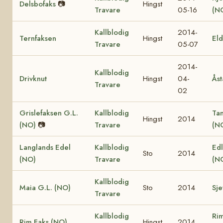
Delsbofaks
📷
Hingst
Travare
05-16
(N
Kallblodig
2014-
Ternfaksen
Hingst
El
Travare
05-07
2014-
Kallblodig
Drivknut
Hingst
04-
Åst
Travare
02
Grislefaksen G.L.
Kallblodig
Ta
Hingst
2014
(NO)
📷
Travare
(N
Langlands Edel
Kallblodig
Edl
Sto
2014
(NO)
Travare
(N
Kallblodig
Maia G.L. (NO)
Sto
2014
Sje
Travare
Kallblodig
Ri
Rim Faks (NO)
Hingst
2014