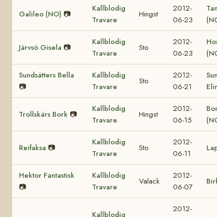
Kallblodig
2012-
Ta
Galileo (NO)
📷
Hingst
Travare
06-23
(N
Kallblodig
2012-
Ho
Järvsö Gisela
📷
Sto
Travare
06-23
(N
Sundsätters Bella
Kallblodig
2012-
Sun
Sto
📷
Travare
06-21
Eli
Kallblodig
2012-
Bor
Trollskärs Bork
📷
Hingst
Travare
06-15
(N
Kallblodig
2012-
Reifaksa
📷
Sto
La
Travare
06-11
Hektor Fantastisk
Kallblodig
2012-
Valack
Bir
📷
Travare
06-07
2012-
Kallblodig