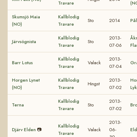
Travare
(N
Skumsjö Maia
Kallblodig
Sto
2014
Pål
(NO)
Travare
Kallblodig
2013-
Åk
Järvsögnista
Sto
Travare
07-06
Fl
Kallblodig
2013-
Barr Lotus
Valack
Gra
Travare
07-04
Horgen Lynet
Kallblodig
2013-
Ho
Hingst
(NO)
Travare
07-02
Ly
Kallblodig
2013-
Terna
Sto
Br
Travare
07-02
2013-
Kallblodig
Djärv Elden
📷
Valack
06-
Eld
Travare
30