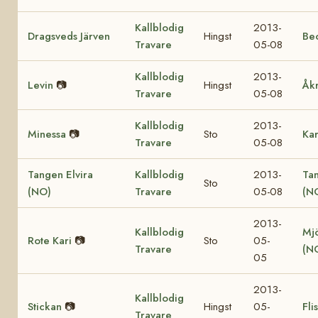
Kallblodig
2013-
Dragsveds Järven
Hingst
Be
Travare
05-08
Kallblodig
2013-
Levin
📷
Hingst
Åk
Travare
05-08
Kallblodig
2013-
Minessa
📷
Sto
Ka
Travare
05-08
Tangen Elvira
Kallblodig
2013-
Ta
Sto
(NO)
Travare
05-08
(N
2013-
Kallblodig
Mjö
Rote Kari
📷
Sto
05-
Travare
(N
05
2013-
Kallblodig
Stickan
📷
Hingst
05-
Fli
Travare