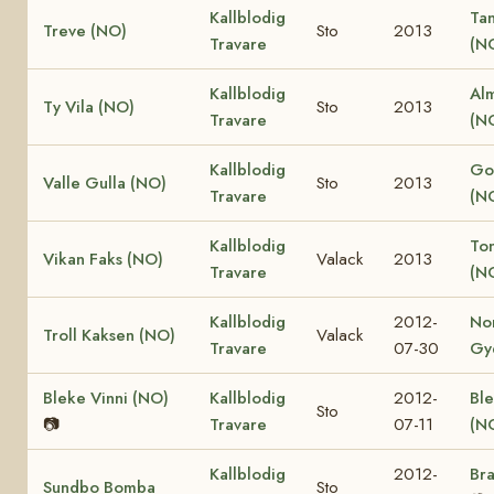
Kallblodig
Ta
Treve (NO)
Sto
2013
Travare
(N
Kallblodig
Al
Ty Vila (NO)
Sto
2013
Travare
(N
Kallblodig
Go
Valle Gulla (NO)
Sto
2013
Travare
(N
Kallblodig
Ton
Vikan Faks (NO)
Valack
2013
Travare
(N
Kallblodig
2012-
No
Troll Kaksen (NO)
Valack
Travare
07-30
Gy
Bleke Vinni (NO)
Kallblodig
2012-
Ble
Sto
📷
Travare
07-11
(N
Kallblodig
2012-
Bra
Sundbo Bomba
Sto