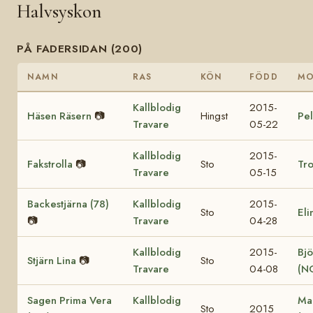
Halvsyskon
PÅ FADERSIDAN (200)
NAMN
RAS
KÖN
FÖDD
M
Kallblodig
2015-
Häsen Räsern
📷
Hingst
Pel
Travare
05-22
Kallblodig
2015-
Fakstrolla
📷
Sto
Tro
Travare
05-15
Backestjärna (78)
Kallblodig
2015-
Sto
Eli
📷
Travare
04-28
Kallblodig
2015-
Bjö
Stjärn Lina
📷
Sto
Travare
04-08
(N
Sagen Prima Vera
Kallblodig
Ma
Sto
2015