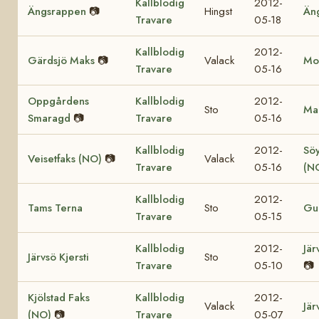
Kallblodig
2012-
Ängsrappen
📷
Hingst
Än
Travare
05-18
Kallblodig
2012-
Gärdsjö Maks
📷
Valack
Mol
Travare
05-16
Oppgårdens
Kallblodig
2012-
Sto
Mar
Smaragd
📷
Travare
05-16
Kallblodig
2012-
Söy
Veisetfaks (NO)
📷
Valack
Travare
05-16
(N
Kallblodig
2012-
Tams Terna
Sto
Gul
Travare
05-15
Kallblodig
2012-
Jär
Järvsö Kjersti
Sto
Travare
05-10
📷
Kjölstad Faks
Kallblodig
2012-
Valack
Jär
(NO)
📷
Travare
05-07