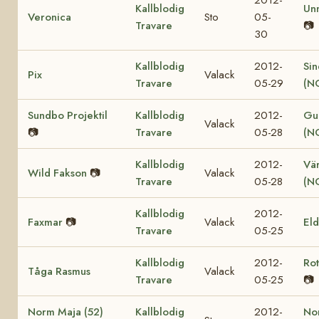
Kallblodig
Un
Veronica
Sto
05-
Travare
📷
30
Kallblodig
2012-
Sin
Pix
Valack
Travare
05-29
(N
Sundbo Projektil
Kallblodig
2012-
Gul
Valack
📷
Travare
05-28
(N
Kallblodig
2012-
Vär
Wild Fakson
📷
Valack
Travare
05-28
(N
Kallblodig
2012-
Faxmar
📷
Valack
El
Travare
05-25
Kallblodig
2012-
Ro
Tåga Rasmus
Valack
Travare
05-25
📷
Norm Maja (52)
Kallblodig
2012-
No