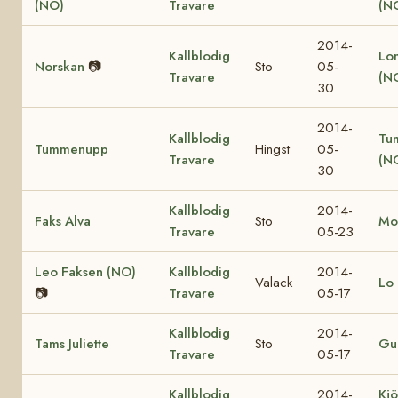
(NO)
Travare
(N
2014-
Kallblodig
Lo
Norskan
📷
Sto
05-
Travare
(N
30
2014-
Kallblodig
Tu
Tummenupp
Hingst
05-
Travare
(N
30
Kallblodig
2014-
Faks Alva
Sto
Mo
Travare
05-23
Leo Faksen (NO)
Kallblodig
2014-
Valack
Lo 
📷
Travare
05-17
Kallblodig
2014-
Tams Juliette
Sto
Gul
Travare
05-17
Kallblodig
2014-
Kjö