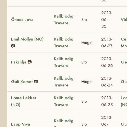
2013-
Kallblodig
Önnes Lova
Sto
06-
Vå
Travare
30
Emil Mollyn (NO)
Kallblodig
2013-
Ce
Hingst
📷
Travare
06-27
Mo
Kallblodig
2013-
Fakslilja
📷
Sto
Ge
Travare
06-26
Kallblodig
2013-
Guli Komet
📷
Hingst
Gul
Travare
06-24
Lome Lekker
Kallblodig
2013-
Lo
Sto
(NO)
Travare
06-23
(N
2013-
Kallblodig
Lapp Viva
Sto
06-
Gul