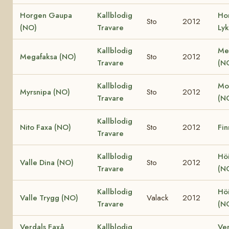
Horgen Gaupa
Kallblodig
Ho
Sto
2012
(NO)
Travare
Ly
Kallblodig
Me
Megafaksa (NO)
Sto
2012
Travare
(N
Kallblodig
Mo
Myrsnipa (NO)
Sto
2012
Travare
(N
Kallblodig
Nito Faxa (NO)
Sto
2012
Fin
Travare
Kallblodig
Höi
Valle Dina (NO)
Sto
2012
Travare
(N
Kallblodig
Höi
Valle Trygg (NO)
Valack
2012
Travare
(N
Verdals Faxå
Kallblodig
Ver