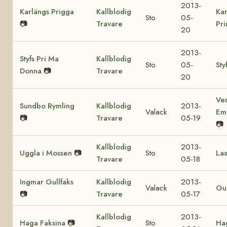
2013-
Karlängs Prigga
Kallblodig
Kar
Sto
05-
📷
Travare
Pr
20
2013-
Styfs Pri Ma
Kallblodig
Sto
05-
Sty
Donna
📷
Travare
20
Ves
Sundbo Rymling
Kallblodig
2013-
Valack
Em
📷
Travare
05-19
📷
Kallblodig
2013-
Uggla i Mossen
📷
Sto
Lax
Travare
05-18
Ingmar Gullfaks
Kallblodig
2013-
Valack
Gul
📷
Travare
05-17
Kallblodig
2013-
Haga Faksina
📷
Sto
Hag