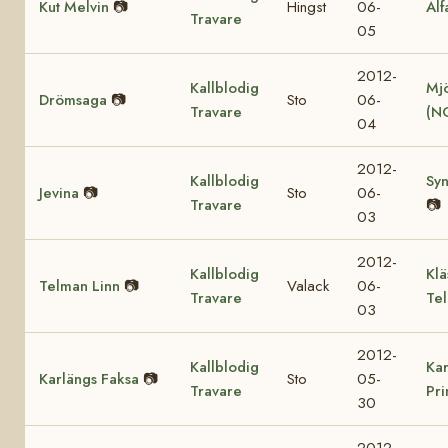
Kut Melvin
📷
Hingst
06-
Alf
Travare
05
2012-
Kallblodig
Mjö
Drömsaga
📷
Sto
06-
Travare
(N
04
2012-
Kallblodig
Sy
Jevina
📷
Sto
06-
Travare
📷
03
2012-
Kallblodig
Klä
Telman Linn
📷
Valack
06-
Travare
Te
03
2012-
Kallblodig
Kar
Karlängs Faksa
📷
Sto
05-
Travare
Pr
30
2012-