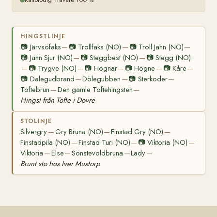
HINGSTLINJE
📷
Järvsöfaks
📷
Trollfaks (NO)
📷
Troll Jahn (NO)
—
—
—
📷
Jahn Sjur (NO)
📷
Steggbest (NO)
📷
Stegg (NO)
—
—
📷
Trygve (NO)
📷
Högnar
📷
Högne
📷
Kåre
—
—
—
—
—
📷
Dalegudbrand
Dölegubben
📷
Sterkoder
—
—
—
Toftebrun
Den gamle Toftehingsten
—
—
Hingst från Tofte i Dovre
STOLINJE
Silvergry
Gry Bruna (NO)
Finstad Gry (NO)
—
—
—
Finstadpila (NO)
Finstad Turi (NO)
📷
Viktoria (NO)
—
—
—
Viktoria
Else
Sönstevoldbruna
Lady
—
—
—
—
Brunt sto hos Iver Mustorp