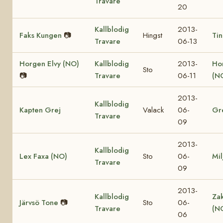
Travare
20
Kallblodig
2013-
Faks Kungen
📷
Hingst
Tin
Travare
06-13
Horgen Elvy (NO)
Kallblodig
2013-
Ho
Sto
📷
Travare
06-11
(N
2013-
Kallblodig
Kapten Grej
Valack
06-
Gr
Travare
09
2013-
Kallblodig
Lex Faxa (NO)
Sto
06-
Mil
Travare
09
2013-
Kallblodig
Za
Järvsö Tone
📷
Sto
06-
Travare
(N
06