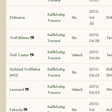
Travare
05-01
2013-
Kallblodig
Eldmarie
Sto
04-
Eld
Travare
30
Kallblodig
2013-
Troll Bläsan
📷
Sto
Ter
Travare
04-28
Kallblodig
2013-
Guli Castor
📷
Valack
Te
Travare
04-26
Kjölstad Trollfaksa
Kallblodig
2013-
Bok
Sto
(NO)
Travare
04-25
(N
Kallblodig
2013-
Leonard
📷
Valack
Mi
Travare
04-23
2013-
Kallblodig
Faksida
📷
Sto
04-
Rol