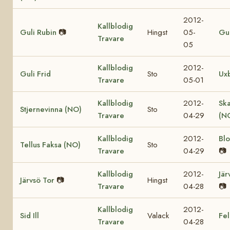
2012-
Kallblodig
Guli Rubin
📷
Hingst
05-
Gul
Travare
05
Kallblodig
2012-
Guli Frid
Sto
Ux
Travare
05-01
Kallblodig
2012-
Sk
Stjernevinna (NO)
Sto
Travare
04-29
(N
Kallblodig
2012-
Bl
Tellus Faksa (NO)
Sto
Travare
04-29
📷
Kallblodig
2012-
Jär
Järvsö Tor
📷
Hingst
Travare
04-28
📷
Kallblodig
2012-
Sid Ill
Valack
Fel
Travare
04-28