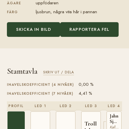
uppfödaren
ÄGARE
ljusbrun, några vita hår i pannan
FÄRG
SKICKA IN BILD
RAPPORTERA FEL
Stamtavla
SKRIV UT / DELA
0,00 %
INAVELSKOEFFICIENT (4 NIVÅER)
4,41 %
INAVELSKOEFFICIENT (7 NIVÅER)
PROFIL
LED 1
LED 2
LED 3
LED 4
Jahn
Sjur
Troll
(NO)
Kallblodig Travare