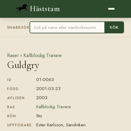
Häststam
SÖK
SNABBSÖK
Raser
›
Kallblodig Travare
Guldgry
01-0063
ID
2001-03-23
FÖDD
2003
AVLIDEN
Kallblodig Travare
RAS
Sto
KÖN
Ester Karlsson, Sandviken
UPPFÖDARE