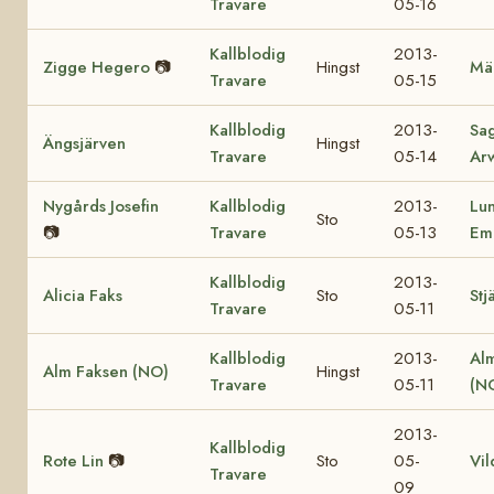
Travare
05-16
Kallblodig
2013-
Zigge Hegero
📷
Hingst
Mä
Travare
05-15
Kallblodig
2013-
Sa
Ängsjärven
Hingst
Travare
05-14
Ar
Nygårds Josefin
Kallblodig
2013-
Lu
Sto
📷
Travare
05-13
Em
Kallblodig
2013-
Alicia Faks
Sto
Stj
Travare
05-11
Kallblodig
2013-
Al
Alm Faksen (NO)
Hingst
Travare
05-11
(N
2013-
Kallblodig
Rote Lin
📷
Sto
05-
Vil
Travare
09