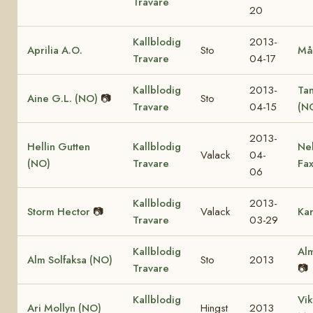
Travare
20
Kallblodig
2013-
Aprilia A.O.
Sto
Må
Travare
04-17
Kallblodig
2013-
Ta
Aine G.L. (NO)
📷
Sto
Travare
04-15
(N
2013-
Hellin Gutten
Kallblodig
Ne
Valack
04-
(NO)
Travare
Fa
06
Kallblodig
2013-
Storm Hector
📷
Valack
Kar
Travare
03-29
Kallblodig
Alm
Alm Solfaksa (NO)
Sto
2013
Travare
📷
Kallblodig
Vik
Ari Mollyn (NO)
Hingst
2013