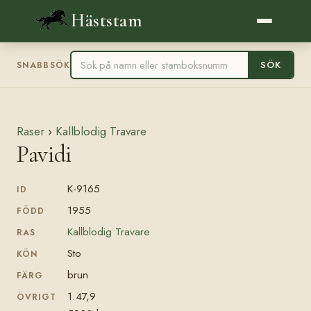
Häststam
SÖK
SNABBSÖK
Raser
›
Kallblodig Travare
Pavidi
K-9165
ID
1955
FÖDD
Kallblodig Travare
RAS
Sto
KÖN
brun
FÄRG
1.47,9
ÖVRIGT