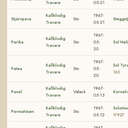
Travare
05-21
Kallblodig
1967-
Stjärnpava
Sto
Steggst
Travare
05-21
1967-
Kallblodig
Parika
Sto
05-
Sol Nel
Travare
20
1967-
Kallblodig
Sol Tyr
Patea
Sto
05-
Travare
162
20
Kallblodig
1967-
Panel
Valack
Korneli
Travare
05-13
Kallblodig
1967-
Solotös
Pavinatösen
Sto
Travare
05-12
17927
Kallblodig
1967-