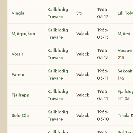
Kallblodig
1966-
Vingla
Sto
Lill Tol
Travare
05-17
Kallblodig
1966-
Mjörpojken
Valack
Mjörvi
Travare
05-15
Kallblodig
1966-
Vossev
Vossir
Valack
Travare
05-15
215
Kallblodig
1966-
Sekoni
Farme
Valack
Travare
05-11
142
Kallblodig
1966-
Fjällst
Fjällrapp
Valack
Travare
05-11
NT 35
Kallblodig
1966-
Solo Ola
Valack
Tirola

Travare
05-10
Kallblodig
1966-
Sol Tyr