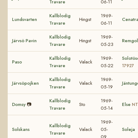
Travare
06-11
Kallblodig
1969-
Lundsvarten
Hingst
Cenatr
Travare
06-11
Kallblodig
1969-
Järvsö Pavin
Hingst
Remgol
Travare
05-23
Kallblodig
1969-
Solotös
Paso
Valack
Travare
05-22
17927
Kallblodig
1969-
Järvsöpojken
Valack
Jäntung
Travare
05-19
Kallblodig
1969-
Domsy
📷
Sto
Else
NT
Travare
05-14
1969-
Kallblodig
Solskans
Valack
05-
Soleja
Travare
09