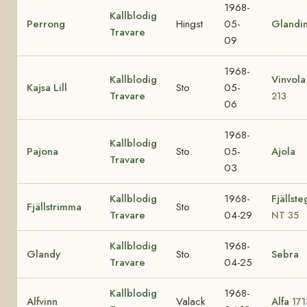
1968-
Kallblodig
Perrong
Hingst
05-
Glandi
Travare
09
1968-
Kallblodig
Vinvol
Kajsa Lill
Sto
05-
Travare
213
06
1968-
Kallblodig
Pajona
Sto
05-
Ajola
Travare
03
Kallblodig
1968-
Fjällst
Fjällstrimma
Sto
Travare
04-29
NT 35
Kallblodig
1968-
Glandy
Sto
Sebra
Travare
04-25
Kallblodig
1968-
Alfvinn
Valack
Alfa
171