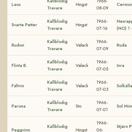
Kallblodig
1966-
Laos
Hingst
Cermon
Travare
08-09
Kallblodig
1966-
Nesrap
Svarte Petter
Hingst
Travare
07-16
(NO)
T-
Kallblodig
1966-
Rudon
Valack
Ruda
Travare
07-09
Kallblodig
1966-
Flinta B.
Valack
Inra
Travare
07-05
Kallblodig
1966-
Fältvin
Valack
Solkäll
Travare
07-03
Kallblodig
1966-
Parona
Sto
Sol Mi
Travare
07-01
1966-
Kallblodig
Stjärn 
Peggvinn
Hingst
06-