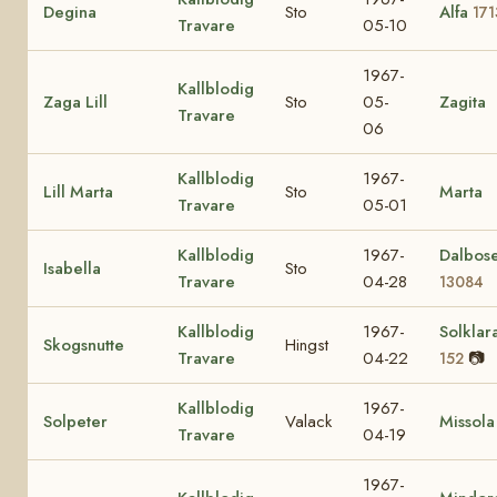
Degina
Sto
Alfa
171
Travare
05-10
1967-
Kallblodig
Zaga Lill
Sto
05-
Zagita
Travare
06
Kallblodig
1967-
Lill Marta
Sto
Marta
Travare
05-01
Kallblodig
1967-
Dalbos
Isabella
Sto
Travare
04-28
13084
Kallblodig
1967-
Solklar
Skogsnutte
Hingst
Travare
04-22
📷
152
Kallblodig
1967-
Solpeter
Valack
Missola
Travare
04-19
1967-