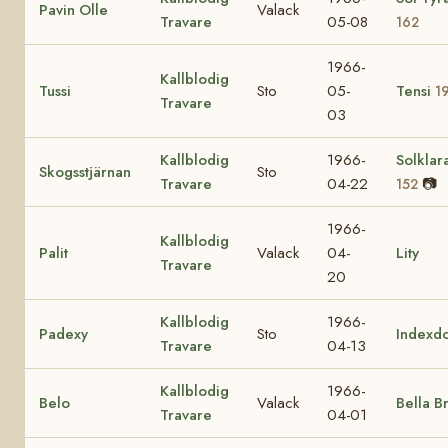
Pavin Olle
Valack
Travare
05-08
162
1966-
Kallblodig
Tussi
Sto
05-
Tensi
1
Travare
03
Kallblodig
1966-
Solklar
Skogsstjärnan
Sto
Travare
04-22
📷
152
1966-
Kallblodig
Palit
Valack
04-
Lity
Travare
20
Kallblodig
1966-
Padexy
Sto
Indexd
Travare
04-13
Kallblodig
1966-
Belo
Valack
Bella B
Travare
04-01