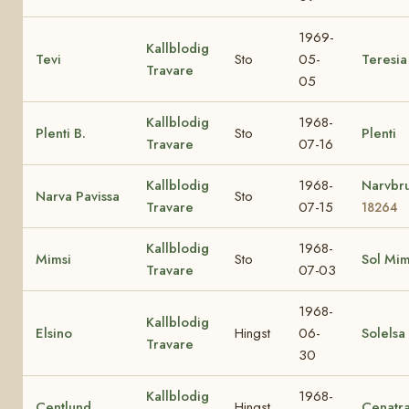
1969-
Kallblodig
Tevi
Sto
05-
Teresia
Travare
05
Kallblodig
1968-
Plenti B.
Sto
Plenti
Travare
07-16
Kallblodig
1968-
Narvbr
Narva Pavissa
Sto
Travare
07-15
18264
Kallblodig
1968-
Mimsi
Sto
Sol Mi
Travare
07-03
1968-
Kallblodig
Elsino
Hingst
06-
Solelsa
Travare
30
Kallblodig
1968-
Centlund
Hingst
Cenatr