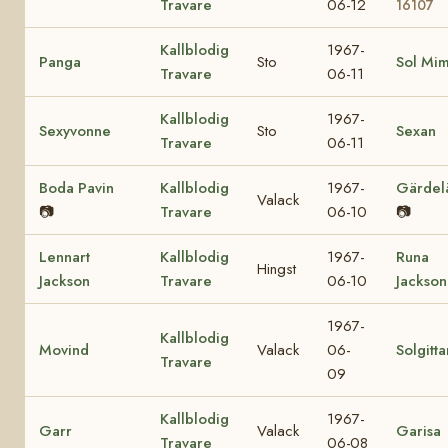
Travare
06-12
16107
Kallblodig
1967-
Panga
Sto
Sol Mi
Travare
06-11
Kallblodig
1967-
Sexyvonne
Sto
Sexan
Travare
06-11
Boda Pavin
Kallblodig
1967-
Gärdel
Valack
📷
Travare
06-10
📷
Lennart
Kallblodig
1967-
Runa
Hingst
Jackson
Travare
06-10
Jackson
1967-
Kallblodig
Movind
Valack
06-
Solgitta
Travare
09
Kallblodig
1967-
Garr
Valack
Garisa
Travare
06-08