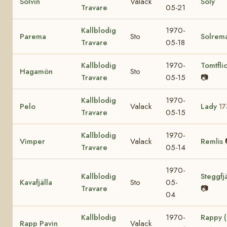
Solvin
Valack
Soly
Travare
05-21
Kallblodig
1970-
Parema
Sto
Solrem
Travare
05-18
Kallblodig
1970-
Tomtfli
Hagamön
Sto
Travare
05-15
📷
Kallblodig
1970-
Pelo
Valack
Lady
17
Travare
05-15
Kallblodig
1970-
Vimper
Valack
Remlis
Travare
05-14
1970-
Kallblodig
Steggfjä
Kavafjälla
Sto
05-
Travare
📷
04
Kallblodig
1970-
Rappy 
Rapp Pavin
Valack