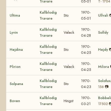
Travare
05-01
T- 1704
Kallblodig
1970-
Ultima
Sto
Ullvali
Travare
05-01
Kallblodig
1970-
Lyvin
Valack
Solldy
Travare
04-28
Kallblodig
1970-
Hejdina
Sto
Hejdy

Travare
04-25
Kallblodig
1970-
Plirion
Valack
Milora
Travare
04-25
Kallblodig
1970-
Solofu
Solpana
Sto
Travare
04-23
📷
156
Kallblodig
1970-
Bobbel
Boven
Hingst
Travare
03-21

17502