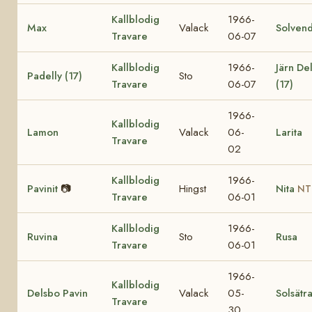
Kallblodig
1966-
Max
Valack
Solvend
Travare
06-07
Kallblodig
1966-
Järn Del
Padelly (17)
Sto
Travare
06-07
(17)
1966-
Kallblodig
Lamon
Valack
06-
Larita
Travare
02
Kallblodig
1966-
Pavinit
📷
Hingst
Nita
NT
Travare
06-01
Kallblodig
1966-
Ruvina
Sto
Rusa
Travare
06-01
1966-
Kallblodig
Delsbo Pavin
Valack
05-
Solsätr
Travare
30