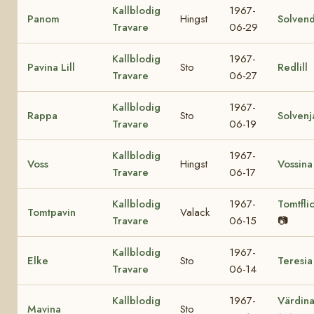
Kallblodig
1967-
Panom
Hingst
Solvend
Travare
06-29
Kallblodig
1967-
Pavina Lill
Sto
Redlill
Travare
06-27
Kallblodig
1967-
Rappa
Sto
Solvenj
Travare
06-19
Kallblodig
1967-
Voss
Hingst
Vossina
Travare
06-17
Kallblodig
1967-
Tomtfli
Tomtpavin
Valack
Travare
06-15
📷
Kallblodig
1967-
Elke
Sto
Teresia
Travare
06-14
Kallblodig
1967-
Värdin
Mavina
Sto