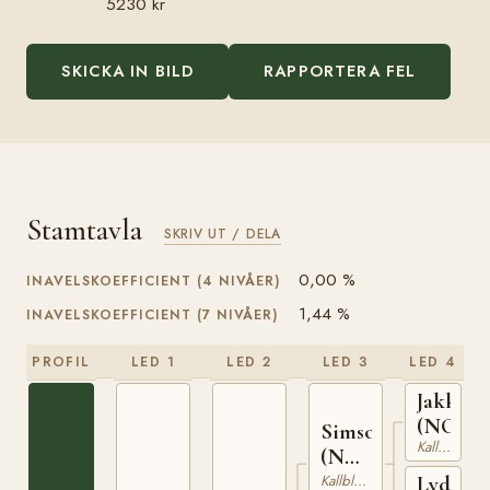
5230 kr
SKICKA IN BILD
RAPPORTERA FEL
Stamtavla
SKRIV UT / DELA
0,00 %
INAVELSKOEFFICIENT (4 NIVÅER)
1,44 %
INAVELSKOEFFICIENT (7 NIVÅER)
PROFIL
LED 1
LED 2
LED 3
LED 4
Jakken
(NO)
Simson
Kallblodig Travare
(NO)
T-67
Kallblodig Travare
Lydia