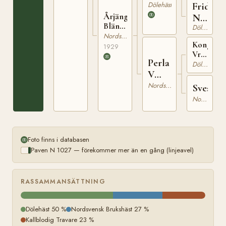
Dölehäst
Frida
Årjängs
N
Blända
Dölehäst
2665
2736
Nordsvensk Brukshäst
Kongesö
1929
Vrml.
Perla
h.r.
Dölehäst
284
V
606
Nordsvensk Brukshäst
Svea
Nordsvensk Brukshäst
Foto finns i databasen
Paven N 1027 — förekommer mer än en gång (linjeavel)
RASSAMMANSÄTTNING
Dölehäst 50 %
Nordsvensk Brukshäst 27 %
Kallblodig Travare 23 %