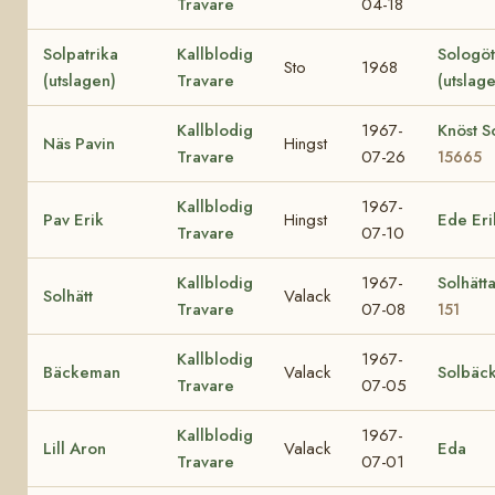
Travare
04-18
Solpatrika
Kallblodig
Sologö
Sto
1968
(utslagen)
Travare
(utslag
Kallblodig
1967-
Knöst So
Näs Pavin
Hingst
Travare
07-26
15665
Kallblodig
1967-
Pav Erik
Hingst
Ede Eri
Travare
07-10
Kallblodig
1967-
Solhätt
Solhätt
Valack
Travare
07-08
151
Kallblodig
1967-
Bäckeman
Valack
Solbäc
Travare
07-05
Kallblodig
1967-
Lill Aron
Valack
Eda
Travare
07-01