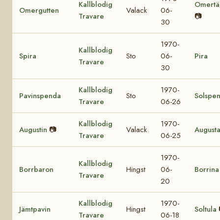
Kallblodig
Omertä
Omergutten
Valack
06-
Travare
📷
30
1970-
Kallblodig
Spira
Sto
06-
Pira
Travare
30
Kallblodig
1970-
Pavinspenda
Sto
Solspe
Travare
06-26
Kallblodig
1970-
Augustin
📷
Valack
August
Travare
06-25
1970-
Kallblodig
Borrbaron
Hingst
06-
Borrina
Travare
20
Kallblodig
1970-
Jämtpavin
Hingst
Soltula
Travare
06-18