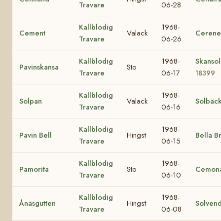
Travare
06-28
Kallblodig
1968-
Cement
Valack
Cerene
Travare
06-26
Kallblodig
1968-
Skansol
Pavinskansa
Sto
Travare
06-17
18399
Kallblodig
1968-
Solpan
Valack
Solbäc
Travare
06-16
Kallblodig
1968-
Pavin Bell
Hingst
Bella B
Travare
06-15
Kallblodig
1968-
Pamorita
Sto
Cemon
Travare
06-10
Kallblodig
1968-
Ånäsgutten
Hingst
Solvend
Travare
06-08