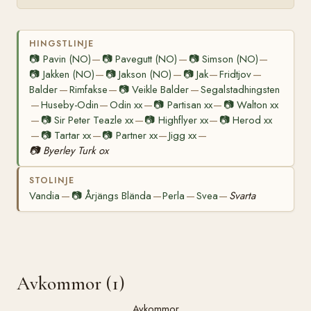
HINGSTLINJE
📷
Pavin (NO)
📷
Pavegutt (NO)
📷
Simson (NO)
—
—
—
📷
Jakken (NO)
📷
Jakson (NO)
📷
Jak
Fridtjov
—
—
—
—
Balder
Rimfakse
📷
Veikle Balder
Segalstadhingsten
—
—
—
Huseby-Odin
Odin xx
📷
Partisan xx
📷
Walton xx
—
—
—
—
📷
Sir Peter Teazle xx
📷
Highflyer xx
📷
Herod xx
—
—
—
📷
Tartar xx
📷
Partner xx
Jigg xx
—
—
—
—
📷
Byerley Turk ox
STOLINJE
Vandia
📷
Årjängs Blända
Perla
Svea
Svarta
—
—
—
—
Avkommor (1)
Avkommor