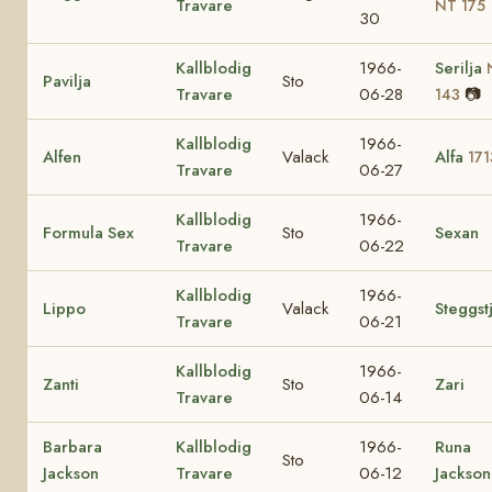
Travare
NT 175
30
Kallblodig
1966-
Serilja
Pavilja
Sto
Travare
06-28
📷
143
Kallblodig
1966-
Alfen
Valack
Alfa
171
Travare
06-27
Kallblodig
1966-
Formula Sex
Sto
Sexan
Travare
06-22
Kallblodig
1966-
Lippo
Valack
Steggst
Travare
06-21
Kallblodig
1966-
Zanti
Sto
Zari
Travare
06-14
Barbara
Kallblodig
1966-
Runa
Sto
Jackson
Travare
06-12
Jackson