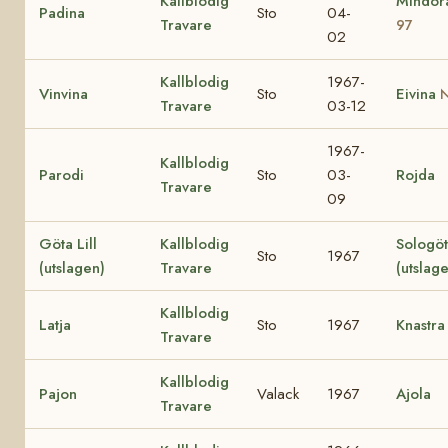
Kallblodig
Mindo
Padina
Sto
04-
Travare
97
02
Kallblodig
1967-
Vinvina
Sto
Eivina
N
Travare
03-12
1967-
Kallblodig
Parodi
Sto
03-
Rojda
Travare
09
Göta Lill
Kallblodig
Sologö
Sto
1967
(utslagen)
Travare
(utslag
Kallblodig
Latja
Sto
1967
Knastra
Travare
Kallblodig
Pajon
Valack
1967
Ajola
Travare