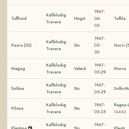
1967-
Kallblodig
Tufflund
Hingst
06-
Tuffila
Travare
05
1967-
Kallblodig
Paora (52)
Sto
05-
Norvi (
Travare
30
Kallblodig
1967-
Magog
Valack
Murra
Travare
05-29
Kallblodig
1967-
Solåse
Sto
Solbritt
Travare
05-29
Kallblodig
1967-
Ragna-L
Pilona
Sto
Travare
05-25
14462
Kallblodig
1967-
Plentina
📷
Sto
Plenti