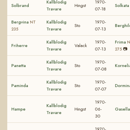
Kallblodig
1970-
Solbrand
Hingst
Solkata
Travare
07-18
Bergvina
Kallblodig
1970-
NT
Sto
Berghil
Travare
07-13
235
Kallblodig
1970-
Frima
N
Friherre
Valack
Travare
07-13
📷
275
Kallblodig
1970-
Panetta
Sto
Korneli
Travare
07-08
Kallblodig
1970-
Paminda
Sto
Dormin
Travare
07-07
1970-
Kallblodig
Hampe
Hingst
06-
Gasella
Travare
30
1970-