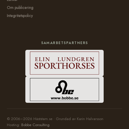
Om publicering
Integritetspolicy
SAMARBETSPARTNERS
© 2006–2026 Häststam.se · Grundad av Karin Halvarsson
Hosting:
Bobbe Consulting