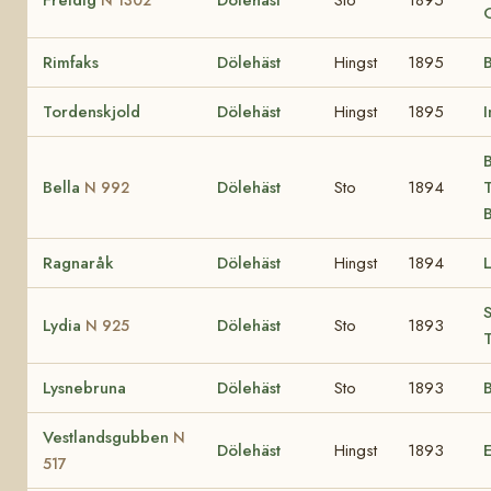
Rimfaks
Dölehäst
Hingst
1895
B
Tordenskjold
Dölehäst
Hingst
1895
B
Bella
Dölehäst
Sto
1894
T
N 992
Ragnaråk
Dölehäst
Hingst
1894
L
S
Lydia
Dölehäst
Sto
1893
N 925
T
Lysnebruna
Dölehäst
Sto
1893
B
Vestlandsgubben
N
Dölehäst
Hingst
1893
517