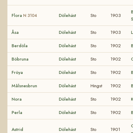
B
Flora
Dölehäst
Sto
1903
N 3104
Åsa
Dölehäst
Sto
1903
L
Berdöla
Dölehäst
Sto
1902
Böbruna
Dölehäst
Sto
1902
Fröya
Dölehäst
Sto
1902
Målsnesbrun
Dölehäst
Hingst
1902
B
Nora
Dölehäst
Sto
1902
Perla
Dölehäst
Sto
1902
B
Astrid
Dölehäst
Sto
1901