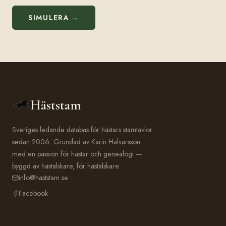
SIMULERA →
Häststam
Sveriges ledande databas för hästars stamtavlor
sedan 2006. Grundad av Karin Halvarsson
med en passion för hästar och genealogi —
byggd av hästälskare, för hästälskare.
info@haststam.se
Facebook