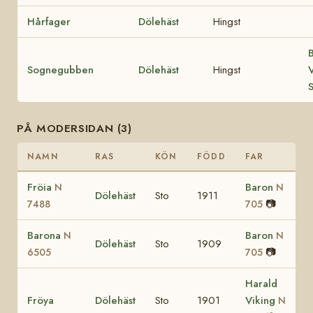
Hårfager
Dölehäst
Hingst
B
Sognegubben
Dölehäst
Hingst
V
PÅ MODERSIDAN (3)
NAMN
RAS
KÖN
FÖDD
FAR
Fröia
Baron
N
N
Dölehäst
Sto
1911
📷
7488
705
Barona
Baron
N
N
Dölehäst
Sto
1909
📷
6505
705
Harald
Fröya
Dölehäst
Sto
1901
Viking
N