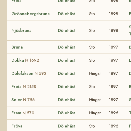
Freia
Dölehäst
Sto
1898
Grönnebergsbruna
Dölehäst
Sto
1898
S
Njösbruna
Dölehäst
Sto
1898
T
Bruna
Dölehäst
Sto
1897
Dokka
Dölehäst
Sto
1897
N 1692
Dölefaksen
Dölehäst
Hingst
1897
N 592
Freia
Dölehäst
Sto
1897
B
N 2158
Seier
Dölehäst
Hingst
1897
S
N 756
Fram
Dölehäst
Hingst
1896
N 570
Fröya
Dölehäst
Sto
1896