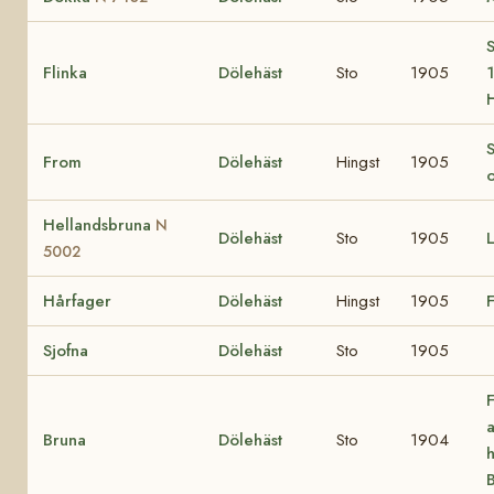
S
Flinka
Dölehäst
Sto
1905
1
S
From
Dölehäst
Hingst
1905
Hellandsbruna
N
Dölehäst
Sto
1905
5002
Hårfager
Dölehäst
Hingst
1905
F
Sjofna
Dölehäst
Sto
1905
Bruna
Dölehäst
Sto
1904
h