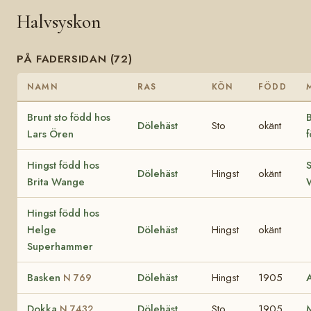
Halvsyskon
PÅ FADERSIDAN (72)
NAMN
RAS
KÖN
FÖDD
Brunt sto född hos
B
Dölehäst
Sto
okänt
Lars Ören
f
Hingst född hos
S
Dölehäst
Hingst
okänt
Brita Wange
Hingst född hos
Helge
Dölehäst
Hingst
okänt
Superhammer
Basken
Dölehäst
Hingst
1905
N 769
Dokka
Dölehäst
Sto
1905
N 7432