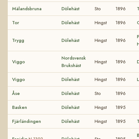
Mälandsbruna
Dölehäst
Sto
1896
Tor
Dölehäst
Hingst
1896
P
Trygg
Dölehäst
Hingst
1896
H
Nordsvensk
Viggo
Hingst
1896
D
Brukshäst
Viggo
Dölehäst
Hingst
1896
L
Åse
Dölehäst
Sto
1896
Basken
Dölehäst
Hingst
1895
Fjärländingen
Dölehäst
Hingst
1895
B
Freidig
Dölehäst
Sto
1895
N 1302