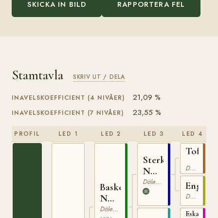
SKICKA IN BILD
RAPPORTERA FEL
Stamtavla
SKRIV UT / DELA
21,09 %
INAVELSKOEFFICIENT (4 NIVÅER)
23,55 %
INAVELSKOEFFICIENT (7 NIVÅER)
PROFIL
LED 1
LED 2
LED 3
LED 4
Toftebr
Sterkoder
N
Dölehäst
N
82
126
Dölehäst
Engebr
Basken
Dölehäst
N
194
Dölehäst
Eskadronh