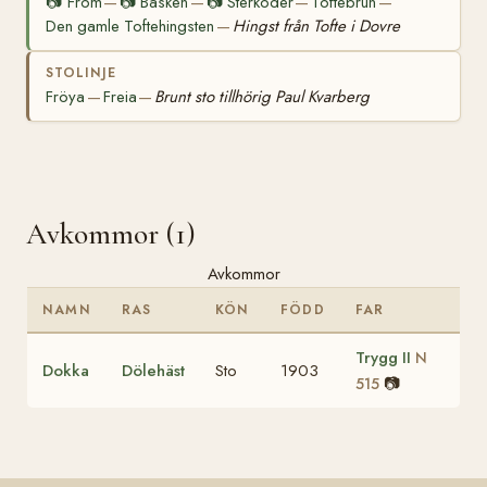
📷
From
📷
Basken
📷
Sterkoder
Toftebrun
—
—
—
—
Den gamle Toftehingsten
Hingst från Tofte i Dovre
—
STOLINJE
Fröya
Freia
Brunt sto tillhörig Paul Kvarberg
—
—
Avkommor (1)
Avkommor
NAMN
RAS
KÖN
FÖDD
FAR
Trygg II
N
Dokka
Dölehäst
Sto
1903
📷
515