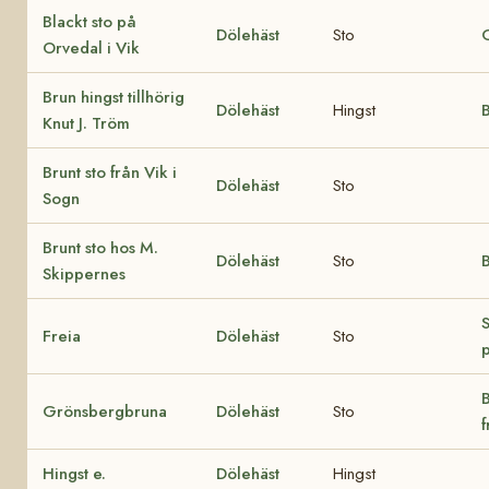
Blackt sto på
Dölehäst
Sto
Orvedal i Vik
Brun hingst tillhörig
Dölehäst
Hingst
Knut J. Tröm
Brunt sto från Vik i
Dölehäst
Sto
Sogn
Brunt sto hos M.
Dölehäst
Sto
B
Skippernes
Freia
Dölehäst
Sto
B
Grönsbergbruna
Dölehäst
Sto
Hingst e.
Dölehäst
Hingst