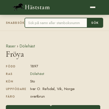
Häststam
SÖK
SNABBSÖK
Raser
›
Dölehäst
Fröya
1897
FÖDD
Dölehäst
RAS
Sto
KÖN
Ivar O. Refsdal, Vik, Norge
UPPFÖDARE
svartbrun
FÄRG