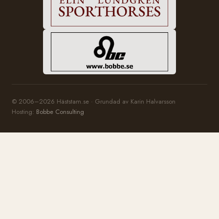
© 2006–2026 Häststam.se · Grundad av Karin Halvarsson
Hosting:
Bobbe Consulting