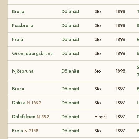
Bruna
Dölehäst
Sto
1898
Fossbruna
Dölehäst
Sto
1898
B
Freia
Dölehäst
Sto
1898
Grönnebergsbruna
Dölehäst
Sto
1898
S
Njösbruna
Dölehäst
Sto
1898
T
Bruna
Dölehäst
Sto
1897
Dokka
Dölehäst
Sto
1897
N 1692
Dölefaksen
Dölehäst
Hingst
1897
N 592
Freia
Dölehäst
Sto
1897
B
N 2158