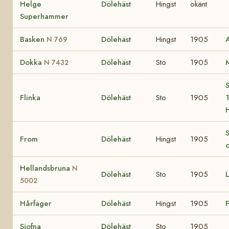
Helge
Dölehäst
Hingst
okänt
Superhammer
Basken
Dölehäst
Hingst
1905
N 769
Dokka
Dölehäst
Sto
1905
N 7432
S
Flinka
Dölehäst
Sto
1905
1
S
From
Dölehäst
Hingst
1905
Hellandsbruna
N
Dölehäst
Sto
1905
5002
Hårfager
Dölehäst
Hingst
1905
F
Sjofna
Dölehäst
Sto
1905