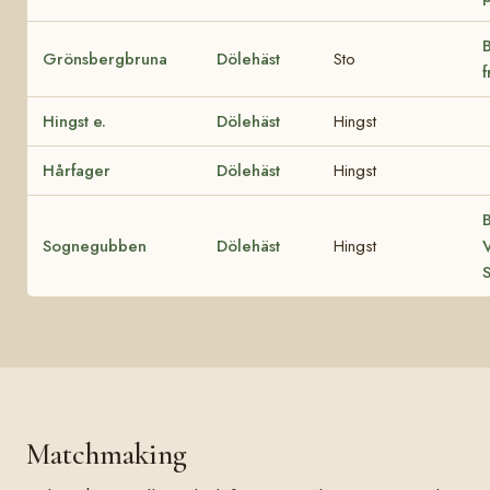
B
Grönsbergbruna
Dölehäst
Sto
Hingst e.
Dölehäst
Hingst
Hårfager
Dölehäst
Hingst
B
Sognegubben
Dölehäst
Hingst
V
Matchmaking