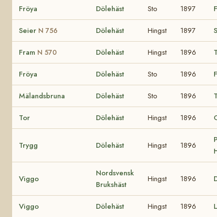
Fröya
Dölehäst
Sto
1897
Seier
Dölehäst
Hingst
1897
S
N 756
Fram
Dölehäst
Hingst
1896
N 570
Fröya
Dölehäst
Sto
1896
Mälandsbruna
Dölehäst
Sto
1896
Tor
Dölehäst
Hingst
1896
P
Trygg
Dölehäst
Hingst
1896
H
Nordsvensk
Viggo
Hingst
1896
D
Brukshäst
Viggo
Dölehäst
Hingst
1896
L