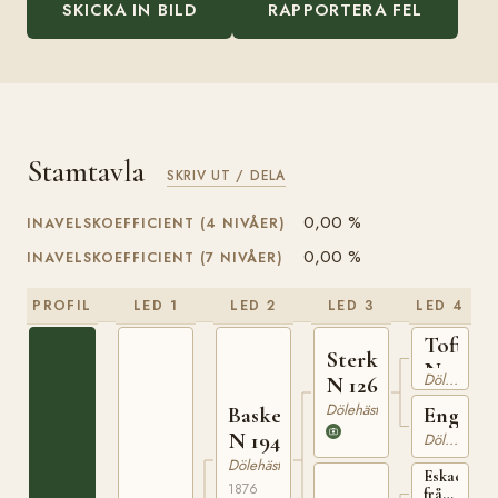
SKICKA IN BILD
RAPPORTERA FEL
Stamtavla
SKRIV UT / DELA
0,00 %
INAVELSKOEFFICIENT (4 NIVÅER)
0,00 %
INAVELSKOEFFICIENT (7 NIVÅER)
PROFIL
LED 1
LED 2
LED 3
LED 4
Toftebr
Sterkoder
N
Dölehäst
N 126
82
Dölehäst
Engebr
Basken
N 194
Dölehäst
Dölehäst
Eskadronh
1876
från