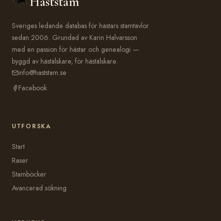
Häststam
Sveriges ledande databas för hästars stamtavlor
sedan 2006. Grundad av Karin Halvarsson
med en passion för hästar och genealogi —
byggd av hästälskare, för hästälskare.
info@haststam.se
Facebook
UTFORSKA
Start
Raser
Stamböcker
Avancerad sökning