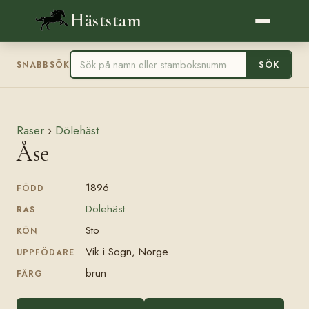
Häststam
SÖK
SNABBSÖK
Raser
›
Dölehäst
Åse
1896
FÖDD
Dölehäst
RAS
Sto
KÖN
Vik i Sogn, Norge
UPPFÖDARE
brun
FÄRG