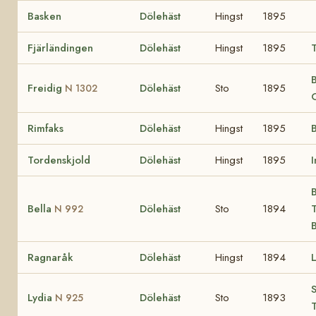
Basken
Dölehäst
Hingst
1895
Fjärländingen
Dölehäst
Hingst
1895
B
Freidig
Dölehäst
Sto
1895
N 1302
Rimfaks
Dölehäst
Hingst
1895
B
Tordenskjold
Dölehäst
Hingst
1895
B
Bella
Dölehäst
Sto
1894
T
N 992
Ragnaråk
Dölehäst
Hingst
1894
L
S
Lydia
Dölehäst
Sto
1893
N 925
T