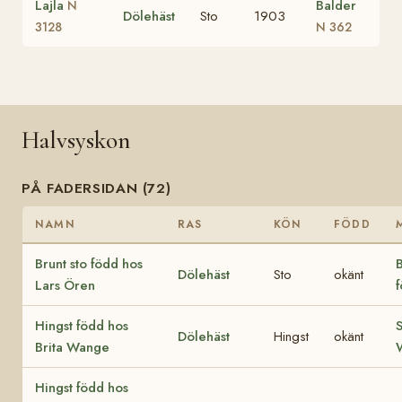
Lajla
Balder
N
Dölehäst
Sto
1903
3128
N 362
Halvsyskon
PÅ FADERSIDAN (72)
NAMN
RAS
KÖN
FÖDD
Brunt sto född hos
B
Dölehäst
Sto
okänt
Lars Ören
f
Hingst född hos
S
Dölehäst
Hingst
okänt
Brita Wange
Hingst född hos