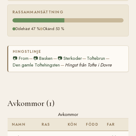
RASSAMMANSÄTTNING
Dölehäst 47 %
Okänd 53 %
HINGSTLINJE
📷
From
📷
Basken
📷
Sterkoder
Toftebrun
—
—
—
—
Den gamle Toftehingsten
Hingst från Tofte i Dovre
—
Avkommor (1)
Avkommor
NAMN
RAS
KÖN
FÖDD
FAR