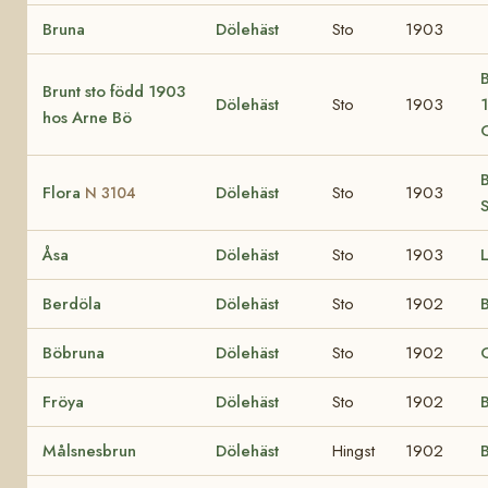
Bruna
Dölehäst
Sto
1903
B
Brunt sto född 1903
Dölehäst
Sto
1903
hos Arne Bö
B
Flora
Dölehäst
Sto
1903
N 3104
Åsa
Dölehäst
Sto
1903
L
Berdöla
Dölehäst
Sto
1902
Böbruna
Dölehäst
Sto
1902
Fröya
Dölehäst
Sto
1902
Målsnesbrun
Dölehäst
Hingst
1902
B