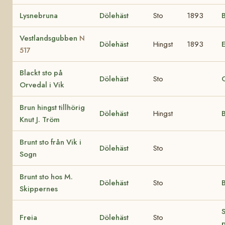
Lysnebruna
Dölehäst
Sto
1893
B
Vestlandsgubben
N
Dölehäst
Hingst
1893
517
Blackt sto på
Dölehäst
Sto
Orvedal i Vik
Brun hingst tillhörig
Dölehäst
Hingst
Knut J. Tröm
Brunt sto från Vik i
Dölehäst
Sto
Sogn
Brunt sto hos M.
Dölehäst
Sto
B
Skippernes
Freia
Dölehäst
Sto