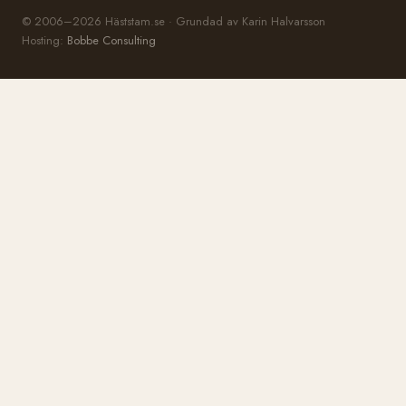
© 2006–2026 Häststam.se · Grundad av Karin Halvarsson
Hosting:
Bobbe Consulting