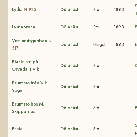
S
Lydia
Dölehäst
Sto
1893
N 925
T
Lysnebruna
Dölehäst
Sto
1893
B
Vestlandsgubben
N
Dölehäst
Hingst
1893
517
Blackt sto på
Dölehäst
Sto
Orvedal i Vik
Brunt sto från Vik i
Dölehäst
Sto
Sogn
Brunt sto hos M.
Dölehäst
Sto
B
Skippernes
Freia
Dölehäst
Sto