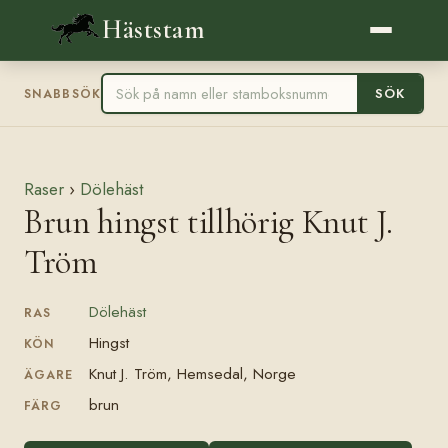
Häststam
SÖK
SNABBSÖK
Raser
›
Dölehäst
Brun hingst tillhörig Knut J.
Tröm
Dölehäst
RAS
Hingst
KÖN
Knut J. Tröm, Hemsedal, Norge
ÄGARE
brun
FÄRG