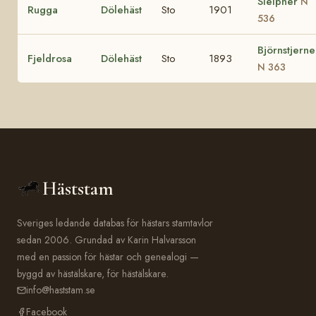
Sleipner
N
Rugga
Dölehäst
Sto
1901
536
Björnstjerne
Fjeldrosa
Dölehäst
Sto
1893
N 363
Häststam
Sveriges ledande databas för hästars stamtavlor
sedan 2006. Grundad av Karin Halvarsson
med en passion för hästar och genealogi —
byggd av hästälskare, för hästälskare.
info@haststam.se
Facebook