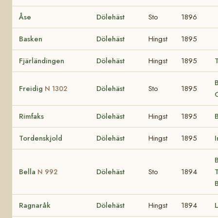
Åse
Dölehäst
Sto
1896
Basken
Dölehäst
Hingst
1895
Fjärländingen
Dölehäst
Hingst
1895
B
Freidig
Dölehäst
Sto
1895
N 1302
Rimfaks
Dölehäst
Hingst
1895
B
Tordenskjold
Dölehäst
Hingst
1895
B
Bella
Dölehäst
Sto
1894
T
N 992
Ragnaråk
Dölehäst
Hingst
1894
L