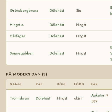
B
Grönsbergbruna
Dölehäst
Sto
Hingst e.
Dölehäst
Hingst
Hårfager
Dölehäst
Hingst
B
Sognegubben
Dölehäst
Hingst
V
PÅ MODERSIDAN (3)
NAMN
RAS
KÖN
FÖDD
FAR
Aukator
N
Tröimsbrun
Dölehäst
Hingst
okänt
589