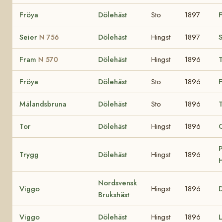
Fröya
Dölehäst
Sto
1897
Seier
Dölehäst
Hingst
1897
S
N 756
Fram
Dölehäst
Hingst
1896
N 570
Fröya
Dölehäst
Sto
1896
Mälandsbruna
Dölehäst
Sto
1896
Tor
Dölehäst
Hingst
1896
P
Trygg
Dölehäst
Hingst
1896
H
Nordsvensk
Viggo
Hingst
1896
D
Brukshäst
Viggo
Dölehäst
Hingst
1896
L