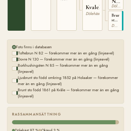
N
Dölehäst
Kvalebruna
41
Dölehäst
Brunt
sto
född
Dölehäst
1861
på
Kvåle
Foto finns i databasen
Toftebrun N 82 — förekommer mer än en gång (linjeavel)
Dovre N 130 — förekommer mer än en gång (linjeavel)
Borkhushingsten N 85 — förekommer mer än en gång
(linjeavel)
Ljusbrunt sto född omkring 1852 på Holaaker — förekommer
mer än en gång (linjeavel)
Brunt sto född 1861 på Kvåle — förekommer mer än en gång
(linjeavel)
RASSAMMANSÄTTNING
Dölehäst 97 %
Okänd 3 %