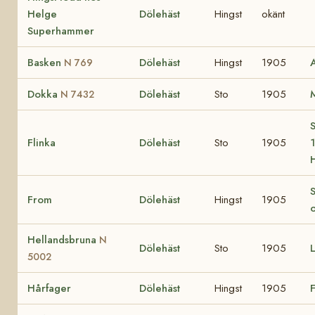
Helge
Dölehäst
Hingst
okänt
Superhammer
Basken
Dölehäst
Hingst
1905
N 769
Dokka
Dölehäst
Sto
1905
N 7432
S
Flinka
Dölehäst
Sto
1905
1
S
From
Dölehäst
Hingst
1905
Hellandsbruna
N
Dölehäst
Sto
1905
5002
Hårfager
Dölehäst
Hingst
1905
F