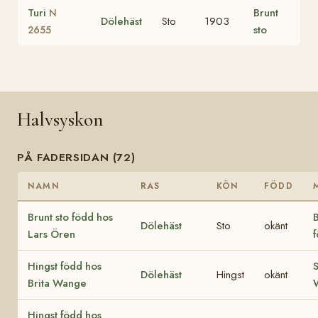
Turi
Brunt
N
Dölehäst
Sto
1903
sto
2655
Halvsyskon
PÅ FADERSIDAN (72)
NAMN
RAS
KÖN
FÖDD
Brunt sto född hos
B
Dölehäst
Sto
okänt
Lars Ören
f
Hingst född hos
S
Dölehäst
Hingst
okänt
Brita Wange
Hingst född hos