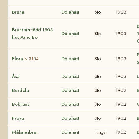
Bruna
Dölehäst
Sto
1903
B
Brunt sto född 1903
Dölehäst
Sto
1903
hos Arne Bö
B
Flora
Dölehäst
Sto
1903
N 3104
Åsa
Dölehäst
Sto
1903
L
Berdöla
Dölehäst
Sto
1902
Böbruna
Dölehäst
Sto
1902
Fröya
Dölehäst
Sto
1902
Målsnesbrun
Dölehäst
Hingst
1902
B