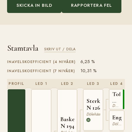
SKICKA IN BILD
RAPPORTERA FEL
Stamtavla
SKRIV UT / DELA
6,25 %
INAVELSKOEFFICIENT (4 NIVÅER)
10,31 %
INAVELSKOEFFICIENT (7 NIVÅER)
PROFIL
LED 1
LED 2
LED 3
LED 4
Toftebr
N
Sterkoder
Dölehäst
82
N 126
Dölehäst
Engebr
Basken
Dölehäst
N 194