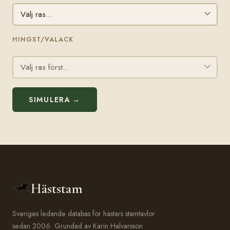
HINGST/VALACK
SIMULERA →
Häststam
Sveriges ledande databas för hästars stamtavlor
sedan 2006. Grundad av Karin Halvarsson