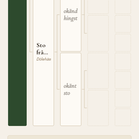
okänd
hingst
Sto
från
Hafslo
Dölehäst
okänt
sto