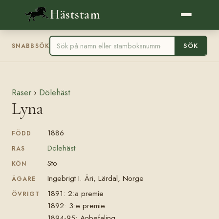
Häststam
SÖK
SNABBSÖK
Raser
›
Dölehäst
Lyna
1886
FÖDD
Dölehäst
RAS
Sto
KÖN
Ingebrigt I. Äri, Lärdal, Norge
ÄGARE
1891: 2:a premie
ÖVRIGT
1892: 3:e premie
1894-95: Anbefaling