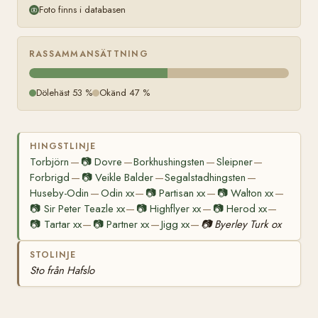
Foto finns i databasen
RASSAMMANSÄTTNING
Dölehäst 53 %
Okänd 47 %
HINGSTLINJE
Torbjörn
📷
Dovre
Borkhushingsten
Sleipner
—
—
—
—
Forbrigd
📷
Veikle Balder
Segalstadhingsten
—
—
—
Huseby-Odin
Odin xx
📷
Partisan xx
📷
Walton xx
—
—
—
—
📷
Sir Peter Teazle xx
📷
Highflyer xx
📷
Herod xx
—
—
—
📷
Tartar xx
📷
Partner xx
Jigg xx
📷
Byerley Turk ox
—
—
—
STOLINJE
Sto från Hafslo