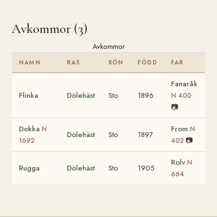
Avkommor (3)
Avkommor
NAMN
RAS
KÖN
FÖDD
FAR
Fanaråk
Flinka
Dölehäst
Sto
1896
N 400
📷
Dokka
From
N
N
Dölehäst
Sto
1897
📷
1692
402
Rolv
N
Rugga
Dölehäst
Sto
1905
664