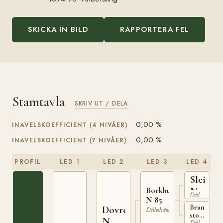
SKICKA IN BILD
RAPPORTERA FEL
Stamtavla
SKRIV UT / DELA
0,00 %
INAVELSKOEFFICIENT (4 NIVÅER)
0,00 %
INAVELSKOEFFICIENT (7 NIVÅER)
PROFIL
LED 1
LED 2
LED 3
LED 4
Sleipne
N
Borkhushingsten
Dölehäst
N 85
51
Brunt
Dovre
Dölehäst
sto
N
Dölehäst