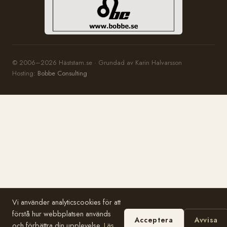
© 2006–2026 Häststam.se · Grundad av Karin Halvarsson
Hosting:
Bobbe Consulting
Vi använder analyticscookies för att
förstå hur webbplatsen används
Acceptera
Avvisa
och förbättra din upplevelse.
Läs