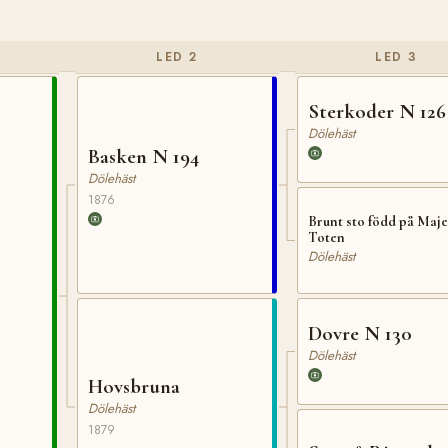
LED 2
LED 3
Sterkoder N 126
Dölehäst
Basken N 194
Dölehäst
1876
Brunt sto född på Majer
Toten
Dölehäst
Dovre N 130
Dölehäst
Hovsbruna
Dölehäst
1879