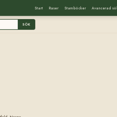
Start
Raser
Stamböcker
Avancerad sö
SÖK
tfold, Norge