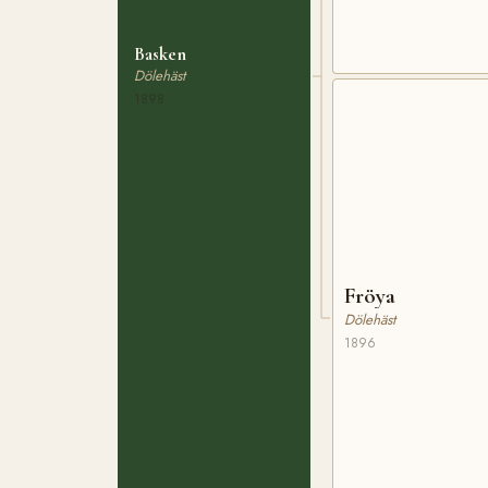
Basken
Dölehäst
1898
Fröya
Dölehäst
1896