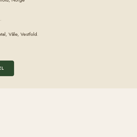
.
tal, Våle, Vestfold.
EL