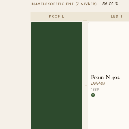
56,01 %
INAVELSKOEFFICIENT (7 NIVÅER)
PROFIL
LED 1
From N 402
Dölehäst
1889