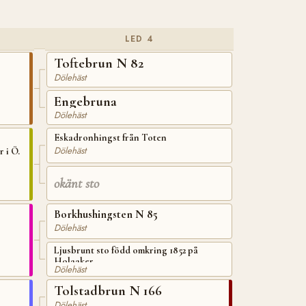
LED 4
Toftebrun N 82
Dölehäst
Engebruna
Dölehäst
Eskadronhingst från Toten
Dölehäst
 i Ö.
okänt sto
Borkhushingsten N 85
Dölehäst
Ljusbrunt sto född omkring 1852 på
Holaaker
Dölehäst
Tolstadbrun N 166
Dölehäst