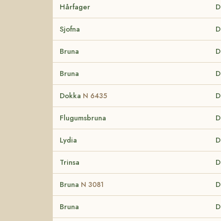
Hårfager
D
Sjofna
D
Bruna
D
Bruna
D
Dokka
D
N 6435
Flugumsbruna
D
Lydia
D
Trinsa
D
Bruna
D
N 3081
Bruna
D