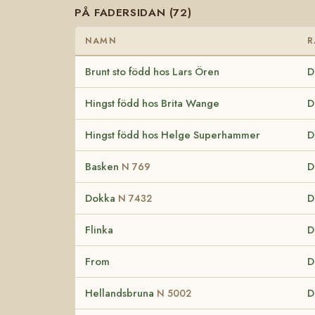
PÅ FADERSIDAN (72)
NAMN
R
Brunt sto född hos Lars Ören
D
Hingst född hos Brita Wange
D
Hingst född hos Helge Superhammer
D
Basken
D
N 769
Dokka
D
N 7432
Flinka
D
From
D
Hellandsbruna
D
N 5002