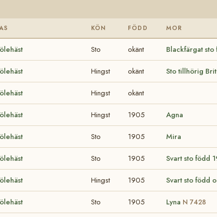
AS
KÖN
FÖDD
MOR
ölehäst
Sto
okänt
Blackfärgat sto
ölehäst
Hingst
okänt
Sto tillhörig Br
ölehäst
Hingst
okänt
ölehäst
Hingst
1905
Agna
ölehäst
Sto
1905
Mira
ölehäst
Sto
1905
Svart sto född 
ölehäst
Hingst
1905
Svart sto född
ölehäst
Sto
1905
Lyna
N 7428