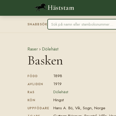
Häststam
SNABBSÖK
Raser
›
Dölehäst
Basken
1898
FÖDD
1919
AVLIDEN
Dölehäst
RAS
Hingst
KÖN
Hans A. Bö, Vik, Sogn, Norge
UPPFÖDARE
Guttorm Björgum, Revetal, Våle, Ves