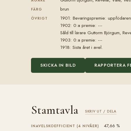
ÄGARE
brun
FÄRG
1901: Bevaringspremie: uppfödaren
ÖVRIGT
1902: 0:a premie: ---
Såld till lärare Guttorm Björgum, Reve
1903: 0:a premie: ---
1918: Sista året i avel.
SKICKA IN BILD
RAPPORTERA F
Stamtavla
SKRIV UT / DELA
47,66 %
INAVELSKOEFFICIENT (4 NIVÅER)