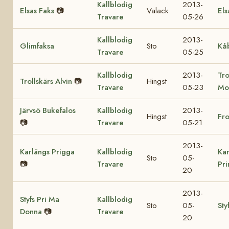
Kallblodig
2013-
Elsas Faks
📷
Valack
Els
Travare
05-26
Kallblodig
2013-
Glimfaksa
Sto
Kå
Travare
05-25
Kallblodig
2013-
Tro
Trollskärs Alvin
📷
Hingst
Travare
05-23
Mo
Järvsö Bukefalos
Kallblodig
2013-
Hingst
Fr
📷
Travare
05-21
2013-
Karlängs Prigga
Kallblodig
Kar
Sto
05-
📷
Travare
Pr
20
2013-
Styfs Pri Ma
Kallblodig
Sto
05-
Sty
Donna
📷
Travare
20