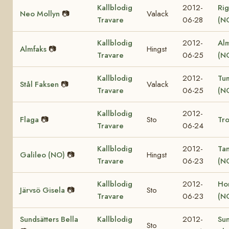
Kallblodig
2012-
Rig
Neo Mollyn
📷
Valack
Travare
06-28
(N
Kallblodig
2012-
Al
Almfaks
📷
Hingst
Travare
06-25
(N
Kallblodig
2012-
Tu
Stål Faksen
📷
Valack
Travare
06-25
(N
Kallblodig
2012-
Flaga
📷
Sto
Tro
Travare
06-24
Kallblodig
2012-
Ta
Galileo (NO)
📷
Hingst
Travare
06-23
(N
Kallblodig
2012-
Ho
Järvsö Gisela
📷
Sto
Travare
06-23
(N
Sundsätters Bella
Kallblodig
2012-
Sun
Sto