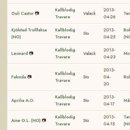
Kallblodig
2013-
Guli Castor
📷
Valack
Te
Travare
04-26
Kjölstad Trollfaksa
Kallblodig
2013-
Bok
Sto
(NO)
Travare
04-25
(N
Kallblodig
2013-
Leonard
📷
Valack
Mi
Travare
04-23
2013-
Kallblodig
Faksida
📷
Sto
04-
Rol
Travare
20
Kallblodig
2013-
Aprilia A.O.
Sto
Må
Travare
04-17
Kallblodig
2013-
Ta
Aine G.L. (NO)
📷
Sto
Travare
04-15
(N