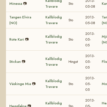
Kallblodig
2013-
Minessa
📷
Sto
Ka
Travare
05-08
Tangen Elvira
Kallblodig
2013-
Ta
Sto
(NO)
Travare
05-08
(N
2013-
Kallblodig
Mjö
Rote Kari
📷
Sto
05-
Travare
(N
05
2013-
Kallblodig
Stickan
📷
Hingst
05-
Fli
Travare
05
2013-
Kallblodig
Väskinge Mia
📷
Sto
05-
Mo
Travare
05
2013-
Kallblodig
He
Heggfaksa
📷
Sto
05-