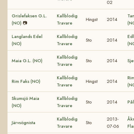
02
Grislefaksen G.L.
Kallblodig
Ta
Hingst
2014
(NO)
📷
Travare
(N
Langlands Edel
Kallblodig
Edl
Sto
2014
(NO)
Travare
(N
Kallblodig
Maia G.L. (NO)
Sto
2014
Sje
Travare
Kallblodig
Ri
Rim Faks (NO)
Hingst
2014
Travare
(N
Skumsjö Maia
Kallblodig
Sto
2014
Pål
(NO)
Travare
Kallblodig
2013-
Åk
Järvsögnista
Sto
Travare
07-06
Fl