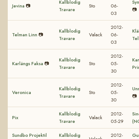
Kallblodig
Sy
Jevina
📷
Sto
06-
Travare
📷
03
2012-
Kallblodig
Klä
Telman Linn
📷
Valack
06-
Travare
Te
03
2012-
Kallblodig
Kar
Karlängs Faksa
📷
Sto
05-
Travare
Pr
30
2012-
Kallblodig
Un
Veronica
Sto
05-
Travare
📷
30
Kallblodig
2012-
Sin
Pix
Valack
Travare
05-29
(N
Sundbo Projektil
Kallblodig
2012-
Gul
Valack