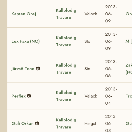
2013-
Kallblodig
Kapten Grej
Valack
06-
Gr
Travare
09
2013-
Kallblodig
Lex Faxa (NO)
Sto
06-
Mil
Travare
09
2013-
Kallblodig
Za
Järvsö Tone
📷
Sto
06-
Travare
(N
06
2013-
Kallblodig
Perflex
📷
Valack
06-
Tro
Travare
04
2013-
Kallblodig
Guli Orkan
📷
Hingst
06-
Gul
Travare
03