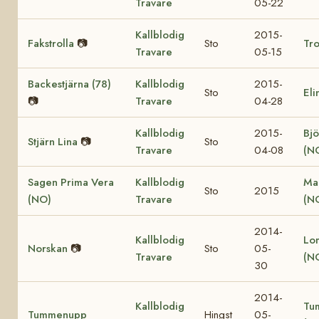
Travare
05-22
Kallblodig
2015-
Fakstrolla
📷
Sto
Tro
Travare
05-15
Backestjärna (78)
Kallblodig
2015-
Sto
Eli
📷
Travare
04-28
Kallblodig
2015-
Bjö
Stjärn Lina
📷
Sto
Travare
04-08
(N
Sagen Prima Vera
Kallblodig
Ma
Sto
2015
(NO)
Travare
(N
2014-
Kallblodig
Lo
Norskan
📷
Sto
05-
Travare
(N
30
2014-
Kallblodig
Tu
Tummenupp
Hingst
05-