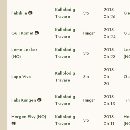
Kallblodig
2013-
Fakslilja
📷
Sto
Ge
Travare
06-26
Kallblodig
2013-
Guli Komet
📷
Hingst
Gul
Travare
06-24
Lome Lekker
Kallblodig
2013-
Lo
Sto
(NO)
Travare
06-23
(N
2013-
Kallblodig
Lapp Viva
Sto
06-
Gul
Travare
20
Kallblodig
2013-
Faks Kungen
📷
Hingst
Tin
Travare
06-13
Horgen Elvy (NO)
Kallblodig
2013-
Ho
Sto
📷
Travare
06-11
(N