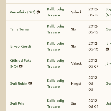
Kallblodig
2012-
Söy
Veisetfaks (NO)
📷
Valack
Travare
05-16
(N
Kallblodig
2012-
Tams Terna
Sto
Gul
Travare
05-15
Kallblodig
2012-
Jär
Järvsö Kjersti
Sto
Travare
05-10
📷
Kjölstad Faks
Kallblodig
2012-
Valack
Jär
(NO)
📷
Travare
05-07
2012-
Kallblodig
Guli Rubin
📷
Hingst
05-
Gul
Travare
05
Kallblodig
2012-
Guli Frid
Sto
Ux
Travare
05-01