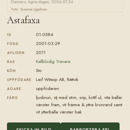
Dannero, Agria-dagen, 2006-07-24
Foto: Susanne Lygdman
Astafaxa
01-0584
ID
2001-03-29
FÖDD
2011
AVLIDEN
Kallblodig Travare
RAS
Sto
KÖN
Leif Witasp AB, Rättvik
UPPFÖDARE
uppfödaren
ÄGARE
ljusbrun, stj med strm, snp, köttf ul, vita ballar
FÄRG
vänster fram, vit främre & yttre kronrand samt
vit ytterballe vänster bak
SKICKA IN BILD
RAPPORTERA FEL