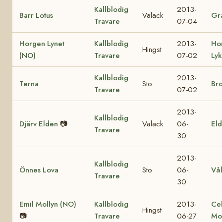
Kallblodig
2013-
Barr Lotus
Valack
Gra
Travare
07-04
Horgen Lynet
Kallblodig
2013-
Ho
Hingst
(NO)
Travare
07-02
Ly
Kallblodig
2013-
Terna
Sto
Br
Travare
07-02
2013-
Kallblodig
Djärv Elden
📷
Valack
06-
Eld
Travare
30
2013-
Kallblodig
Önnes Lova
Sto
06-
Vå
Travare
30
Emil Mollyn (NO)
Kallblodig
2013-
Ce
Hingst
📷
Travare
06-27
Mo