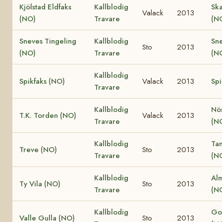
Kjölstad Eldfaks
Kallblodig
Ska
Valack
2013
(NO)
Travare
(N
Sneves Tingeling
Kallblodig
Sn
Sto
2013
(NO)
Travare
(N
Kallblodig
Spikfaks (NO)
Valack
2013
Spi
Travare
Kallblodig
Nö
T.K. Torden (NO)
Valack
2013
Travare
(N
Kallblodig
Ta
Treve (NO)
Sto
2013
Travare
(N
Kallblodig
Al
Ty Vila (NO)
Sto
2013
Travare
(N
Kallblodig
Go
Valle Gulla (NO)
Sto
2013