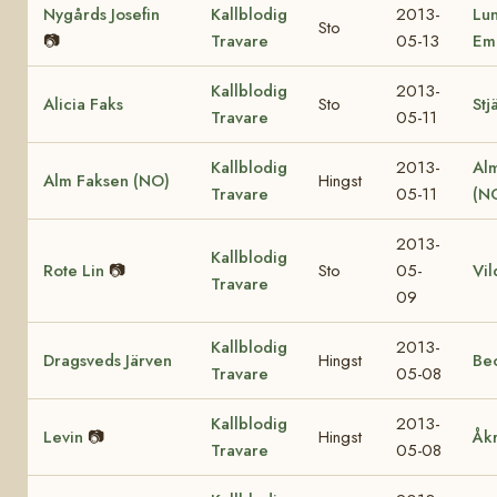
Nygårds Josefin
Kallblodig
2013-
Lu
Sto
📷
Travare
05-13
Em
Kallblodig
2013-
Alicia Faks
Sto
Stj
Travare
05-11
Kallblodig
2013-
Al
Alm Faksen (NO)
Hingst
Travare
05-11
(N
2013-
Kallblodig
Rote Lin
📷
Sto
05-
Vil
Travare
09
Kallblodig
2013-
Dragsveds Järven
Hingst
Be
Travare
05-08
Kallblodig
2013-
Levin
📷
Hingst
Åk
Travare
05-08