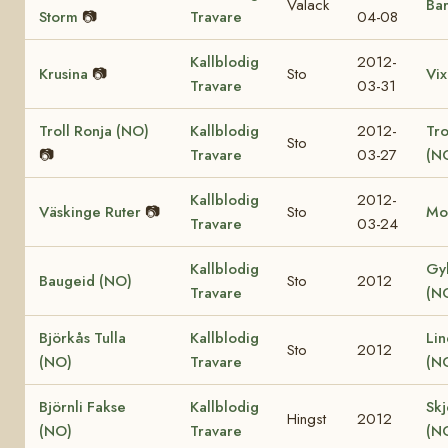
Valack
Bar
Storm
📷
Travare
04-08
Kallblodig
2012-
Krusina
📷
Sto
Vix
Travare
03-31
Troll Ronja (NO)
Kallblodig
2012-
Tr
Sto
📷
Travare
03-27
(N
Kallblodig
2012-
Väskinge Ruter
📷
Sto
Mo
Travare
03-24
Kallblodig
Gy
Baugeid (NO)
Sto
2012
Travare
(N
Björkås Tulla
Kallblodig
Lin
Sto
2012
(NO)
Travare
(N
Björnli Fakse
Kallblodig
Skj
Hingst
2012
(NO)
Travare
(N