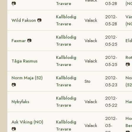
📷
Travare
05-28
(N
Kallblodig
2012-
Vär
Wild Fakson
📷
Valack
Travare
05-28
(N
Kallblodig
2012-
Faxmar
📷
Valack
El
Travare
05-25
Kallblodig
2012-
Ro
Tåga Rasmus
Valack
Travare
05-25
📷
Norm Maja (52)
Kallblodig
2012-
No
Sto
📷
Travare
05-23
(52
Kallblodig
2012-
Nybyfaks
Valack
Ha
Travare
05-22
2012-
Ho
Ask Viking (NO)
Kallblodig
Valack
05-
Be
📷
Travare