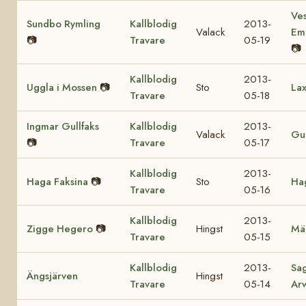
Ves
Sundbo Rymling
Kallblodig
2013-
Valack
Em
📷
Travare
05-19
📷
Kallblodig
2013-
Uggla i Mossen
📷
Sto
Lax
Travare
05-18
Ingmar Gullfaks
Kallblodig
2013-
Valack
Gul
📷
Travare
05-17
Kallblodig
2013-
Haga Faksina
📷
Sto
Hag
Travare
05-16
Kallblodig
2013-
Zigge Hegero
📷
Hingst
Mä
Travare
05-15
Kallblodig
2013-
Sa
Ängsjärven
Hingst
Travare
05-14
Ar