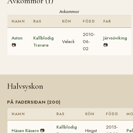
Avkommor (1)
Avkommor
NAMN
RAS
KÖN
FÖDD
FAR
2010-
Aston
Kallblodig
Järvsöviking
Valack
06-
📷
Travare
📷
02
Halvsyskon
PÅ FADERSIDAN (200)
NAMN
RAS
KÖN
FÖDD
M
Kallblodig
2015-
Häsen Räsern
📷
Hingst
Pel