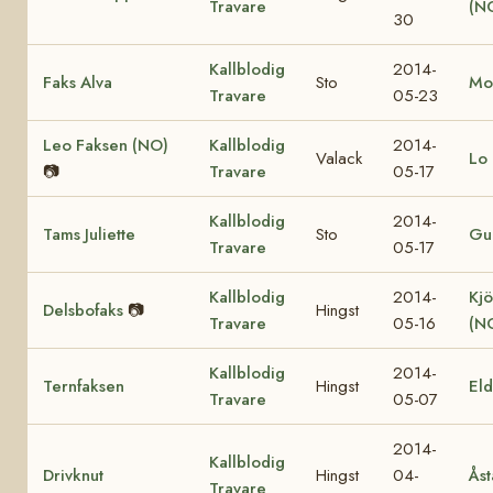
Travare
(N
30
Kallblodig
2014-
Faks Alva
Sto
Mo
Travare
05-23
Leo Faksen (NO)
Kallblodig
2014-
Valack
Lo 
📷
Travare
05-17
Kallblodig
2014-
Tams Juliette
Sto
Gul
Travare
05-17
Kallblodig
2014-
Kjö
Delsbofaks
📷
Hingst
Travare
05-16
(N
Kallblodig
2014-
Ternfaksen
Hingst
El
Travare
05-07
2014-
Kallblodig
Drivknut
Hingst
04-
Åst
Travare