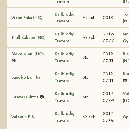
Travare
(N
Kallblodig
Ton
Vikan Faks (NO)
Valack
2013
Travare
(N
Kallblodig
2012-
No
Troll Kaksen (NO)
Valack
Travare
07-30
Gy
Bleke Vinni (NO)
Kallblodig
2012-
Ble
Sto
📷
Travare
07-11
(N
Kallblodig
2012-
Bra
Sundbo Bomba
Sto
Travare
07-11
📷
Kallblodig
2012-
Vol
Gravas Glittra
📷
Sto
Travare
07-09
(N
Kallblodig
2012-
Valentin B.S.
Valack
Op
Travare
07-06