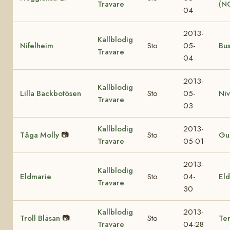
Travare
(N
04
2013-
Kallblodig
Nifelheim
Sto
05-
Bu
Travare
04
2013-
Kallblodig
Lilla Backbotösen
Sto
05-
Ni
Travare
03
Kallblodig
2013-
Tåga Molly
📷
Sto
Gul
Travare
05-01
2013-
Kallblodig
Eldmarie
Sto
04-
Eld
Travare
30
Kallblodig
2013-
Troll Bläsan
📷
Sto
Ter
Travare
04-28