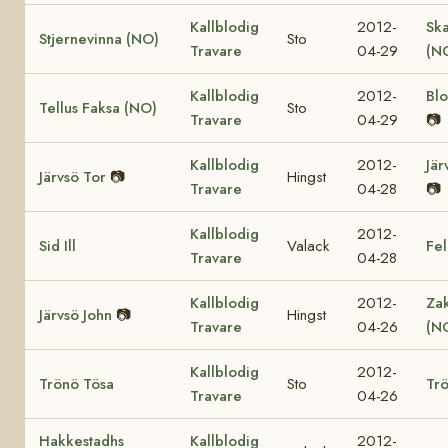
Kallblodig
2012-
Sk
Stjernevinna (NO)
Sto
Travare
04-29
(N
Kallblodig
2012-
Bl
Tellus Faksa (NO)
Sto
Travare
04-29
📷
Kallblodig
2012-
Jär
Järvsö Tor
📷
Hingst
Travare
04-28
📷
Kallblodig
2012-
Sid Ill
Valack
Fel
Travare
04-28
Kallblodig
2012-
Za
Järvsö John
📷
Hingst
Travare
04-26
(N
Kallblodig
2012-
Trönö Tösa
Sto
Trö
Travare
04-26
Hakkestadhs
Kallblodig
2012-