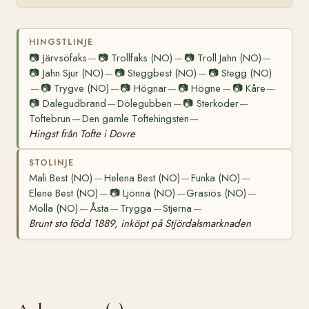
HINGSTLINJE
📷
Järvsöfaks
📷
Trollfaks (NO)
📷
Troll Jahn (NO)
—
—
—
📷
Jahn Sjur (NO)
📷
Steggbest (NO)
📷
Stegg (NO)
—
—
📷
Trygve (NO)
📷
Högnar
📷
Högne
📷
Kåre
—
—
—
—
—
📷
Dalegudbrand
Dölegubben
📷
Sterkoder
—
—
—
Toftebrun
Den gamle Toftehingsten
—
—
Hingst från Tofte i Dovre
STOLINJE
Mali Best (NO)
Helena Best (NO)
Funka (NO)
—
—
—
Elene Best (NO)
📷
Ljönna (NO)
Grasiös (NO)
—
—
—
Molla (NO)
Åsta
Trygga
Stjerna
—
—
—
—
Brunt sto född 1889, inköpt på Stjördalsmarknaden