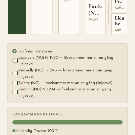
1979
Prinsen
Funka
(NO)
Kallblodig Travare
(NO)
NT
Elene
50
T-
Kallblodig Travare
Best
24397
(NO)
Kallblodig Travare
N
22935
Foto finns i databasen
Lapp Lars (NO) N 1933 — förekommer mer än en gång
(linjeavel)
Reitmolly (NO) T-1298 — förekommer mer än en gång
(linjeavel)
Svintor (NO) — förekommer mer än en gång (linjeavel)
Bestmin (NO) N 1934 — förekommer mer än en gång
(linjeavel)
RASSAMMANSÄTTNING
Kallblodig Travare 100 %