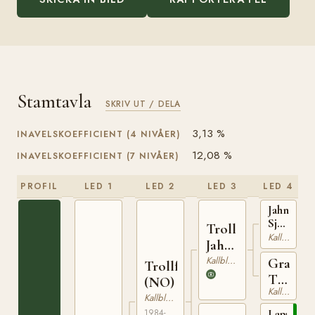
Stamtavla
SKRIV UT / DELA
3,13 %
INAVELSKOEFFICIENT (4 NIVÅER)
12,08 %
INAVELSKOEFFICIENT (7 NIVÅER)
PROFIL
LED 1
LED 2
LED 3
LED 4
Jahn
Sjur
Troll
(NO)
Kallblodig Travare
Jahn
T-
(NO)
Kallblodig Travare
Grans
254
Trollfaks
Turi
(NO)
Kallblodig Travare
(NO)
Kallblodig Travare
Lapp
1984-