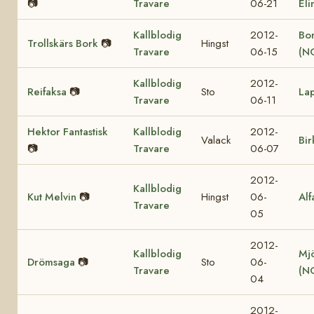
📷
Travare
06-21
Eli
Kallblodig
2012-
Bor
Trollskärs Bork
📷
Hingst
Travare
06-15
(N
Kallblodig
2012-
Reifaksa
📷
Sto
La
Travare
06-11
Hektor Fantastisk
Kallblodig
2012-
Valack
Bir
📷
Travare
06-07
2012-
Kallblodig
Kut Melvin
📷
Hingst
06-
Alf
Travare
05
2012-
Kallblodig
Mjö
Drömsaga
📷
Sto
06-
Travare
(N
04
2012-