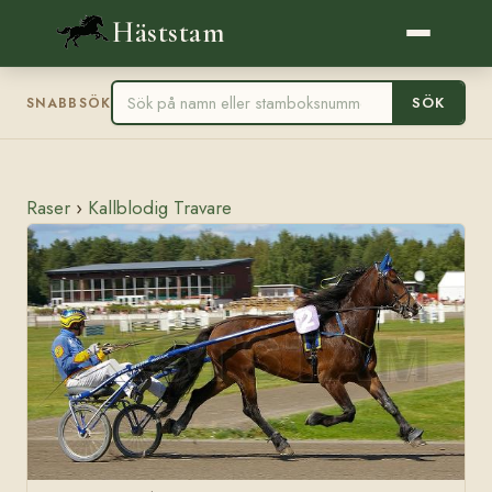
Häststam
SÖK
SNABBSÖK
Raser
›
Kallblodig Travare