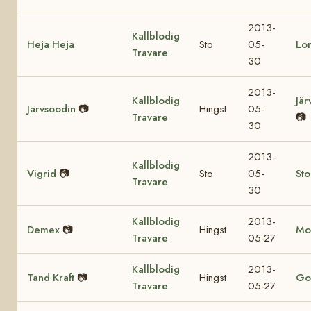
2013-
Kallblodig
Heja Heja
Sto
05-
Lo
Travare
30
2013-
Kallblodig
Jär
Järvsöodin
📷
Hingst
05-
Travare
📷
30
2013-
Kallblodig
Vigrid
📷
Sto
05-
St
Travare
30
Kallblodig
2013-
Demex
📷
Hingst
Mo
Travare
05-27
Kallblodig
2013-
Tand Kraft
📷
Hingst
Got
Travare
05-27