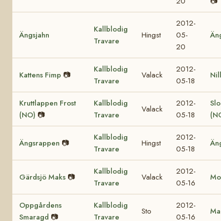
20
📷
2012-
Kallblodig
Ängsjahn
Hingst
05-
Än
Travare
20
Kallblodig
2012-
Kattens Fimp
📷
Valack
Nil
Travare
05-18
Kruttlappen Frost
Kallblodig
2012-
Sl
Valack
(NO)
📷
Travare
05-18
(N
Kallblodig
2012-
Ängsrappen
📷
Hingst
Än
Travare
05-18
Kallblodig
2012-
Gärdsjö Maks
📷
Valack
Mol
Travare
05-16
Oppgårdens
Kallblodig
2012-
Sto
Mar
Smaragd
📷
Travare
05-16