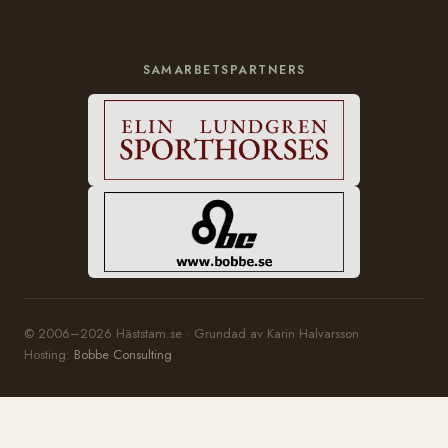
SAMARBETSPARTNERS
© 2006–2026 Häststam.se · Grundad av Karin Halvarsson
Hosting:
Bobbe Consulting