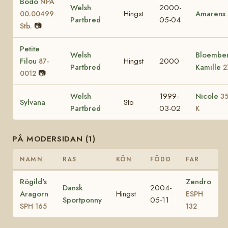
Bodo
NPA
Welsh
2000-
Hingst
Amarens
00.00499
Partbred
05-04
📷
Stb.
Petite
Welsh
Bloember
Filou
Hingst
2000
87-
Partbred
Kamille
2
📷
0012
Welsh
1999-
Nicole
35
Sylvana
Sto
Partbred
03-02
K
PÅ MODERSIDAN (1)
NAMN
RAS
KÖN
FÖDD
FAR
Rögild's
Zendro
Dansk
2004-
Aragorn
Hingst
ESPH
Sportponny
05-11
SPH 165
132