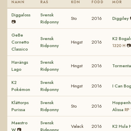
NAMN
RAS
KÖN
FÖDD
MOR
Diggaloss
Svensk
Sto
2016
Diggiley
📷
Ridponny
GeBe
Svensk
K2 Bogal
Cornetto
Hingst
2016
Ridponny
📷
1320 H
Classico
Havängs
Svensk
Hingst
2016
Tormenta
Lago
Ridponny
K2
Svensk
Hingst
2016
I Can Bog
Pokémon
Ridponny
Klättorps
Svensk
Hoppenho
Sto
2016
Purissa
Ridponny
Alissa
RP 
Maestro
Svensk
Valack
2016
K2 Hula 
W
📷
Ridponny