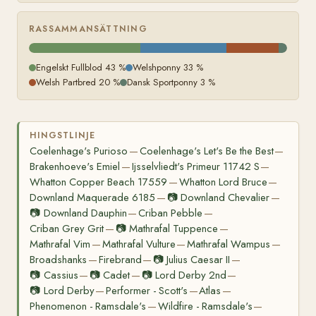
RASSAMMANSÄTTNING
Engelskt Fullblod 43 %
Welshponny 33 %
Welsh Partbred 20 %
Dansk Sportponny 3 %
HINGSTLINJE
Coelenhage's Purioso
Coelenhage's Let's Be the Best
—
—
Brakenhoeve's Emiel
Ijsselvliedt's Primeur 11742 S
—
—
Whatton Copper Beach 17559
Whatton Lord Bruce
—
—
Downland Maquerade 6185
📷
Downland Chevalier
—
—
📷
Downland Dauphin
Criban Pebble
—
—
Criban Grey Grit
📷
Mathrafal Tuppence
—
—
Mathrafal Vim
Mathrafal Vulture
Mathrafal Wampus
—
—
—
Broadshanks
Firebrand
📷
Julius Caesar II
—
—
—
📷
Cassius
📷
Cadet
📷
Lord Derby 2nd
—
—
—
📷
Lord Derby
Performer - Scott's
Atlas
—
—
—
Phenomenon - Ramsdale's
Wildfire - Ramsdale's
—
—