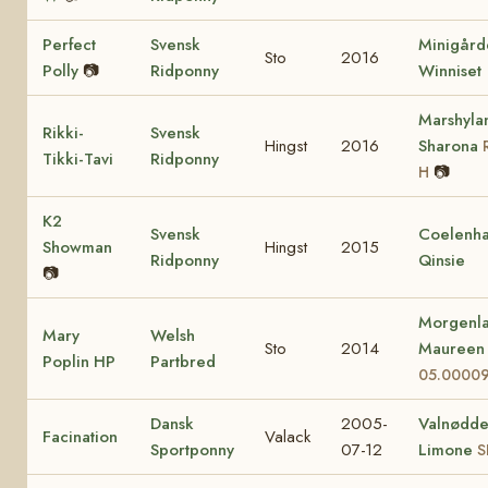
Perfect
Svensk
Minigård
Sto
2016
Polly
📷
Ridponny
Winniset
Marshyla
Rikki-
Svensk
Hingst
2016
Sharona
Tikki-Tavi
Ridponny
📷
H
K2
Svensk
Coelenha
Showman
Hingst
2015
Ridponny
Qinsie
📷
Morgenla
Mary
Welsh
Sto
2014
Mauree
Poplin HP
Partbred
05.0000
Dansk
2005-
Valnødd
Facination
Valack
Sportponny
07-12
Limone
S