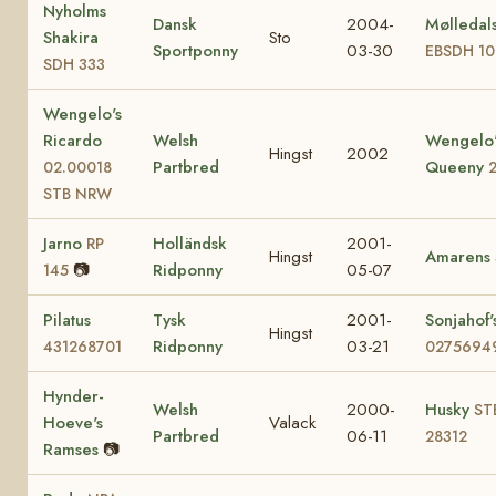
Nyholms
Dansk
2004-
Mølledals
Shakira
Sto
Sportponny
03-30
EBSDH 10
SDH 333
Wengelo's
Ricardo
Welsh
Wengelo'
Hingst
2002
Partbred
Queeny
02.00018
STB NRW
Jarno
Holländsk
2001-
RP
Hingst
Amarens
📷
Ridponny
05-07
145
Pilatus
Tysk
2001-
Sonjahof'
Hingst
Ridponny
03-21
431268701
0275694
Hynder-
Welsh
2000-
Husky
ST
Hoeve's
Valack
Partbred
06-11
28312
Ramses
📷