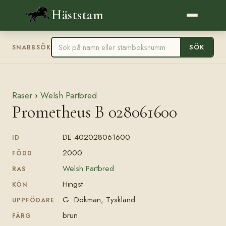
Häststam
SÖK
SNABBSÖK
Raser
›
Welsh Partbred
Prometheus B 028061600
DE 402028061600
ID
2000
FÖDD
Welsh Partbred
RAS
Hingst
KÖN
G. Dokman, Tyskland
UPPFÖDARE
brun
FÄRG