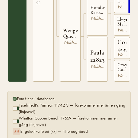
Copper
28
Beach
Welshponny
Hondsrug
17559
Raspoetin
STB-B
Welshponny
Llwynygog
12549
Magic
WSB
Welshponny
Wengelo's
20674
Queeny
Conqui
27546
Welsh Partbred
5237
Paula
Welsh Partbred
22823
Crwydryn
Welsh Partbred
Gowyll
WSB
Welshponny
24082
Foto finns i databasen
Ijsselvliedt's Primeur 11742 S — förekommer mer än en gång
(linjeavel)
Whatton Copper Beach 17559 — förekommer mer än en
gång (linjeavel)
Engelskt Fullblod (xx) — Thoroughbred
XX