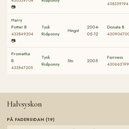
Ridponny
430559704
438339194
📷
Harry
Potter B
Tysk
2004-
Donata B
Hingst
Ridponny
05-12
433849204
43090470
📷
Prometha
Tysk
Fairness
B
Sto
2005
Ridponny
430663199
433847205
Halvsyskon
PÅ FADERSIDAN (19)