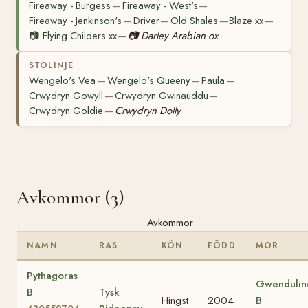
Fireaway - Burgess
Fireaway - West's
—
—
Fireaway - Jenkinson's
Driver
Old Shales
Blaze xx
—
—
—
—
📷
Flying Childers xx
📷
Darley Arabian ox
—
STOLINJE
Wengelo's Vea
Wengelo's Queeny
Paula
—
—
—
Crwydryn Gowyll
Crwydryn Gwinauddu
—
—
Crwydryn Goldie
Crwydryn Dolly
—
Avkommor (3)
Avkommor
NAMN
RAS
KÖN
FÖDD
MOR
Pythagoras
Gwendulin
B
Tysk
Hingst
2004
B