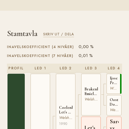
Stamtavla
SKRIV UT / DELA
0,00 %
INAVELSKOEFFICIENT (4 NIVÅER)
0,01 %
INAVELSKOEFFICIENT (7 NIVÅER)
PROFIL
LED 1
LED 2
LED 3
LED 4
Ijsselvliedt
Primeur
11742
Welshponny
Brakenhoeve's
S
Emiel
STB-B
Welshponny
Oosterveld
14125
Doukje
Coelenhage's
16174
Welshponny
Let's Be
ST
the
Welsh Partbred
Saros
Best
1990
16193
Let's
xx