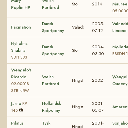
Mary
Welsh
Sto
2014
Maure
Poplin HP
Partbred
05.000
Dansk
2005-
Valnød
Facination
Valack
Sportponny
07-12
Limone
Nyholms
Dansk
2004-
Mølleda
Shakira
Sto
Sportponny
03-30
EBSDH 
SDH 333
Wengelo's
Ricardo
Welsh
Wengel
Hingst
2002
Partbred
Queen
02.00018
STB NRW
Jarno
Holländsk
2001-
RP
Hingst
Amaren
📷
Ridponny
05-07
145
Pilatus
Tysk
2001-
Sonjahof
Hingst