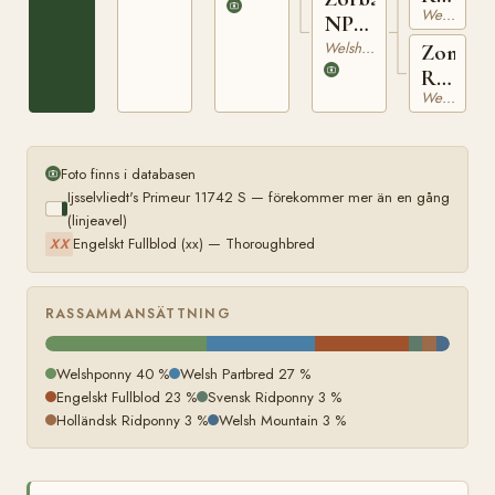
Welshponny
75
NPA
3362
Welshponny
Zonett
RW
Welshponny
781
Foto finns i databasen
Ijsselvliedt's Primeur 11742 S — förekommer mer än en gång
(linjeavel)
Engelskt Fullblod (xx) — Thoroughbred
XX
RASSAMMANSÄTTNING
Welshponny 40 %
Welsh Partbred 27 %
Engelskt Fullblod 23 %
Svensk Ridponny 3 %
Holländsk Ridponny 3 %
Welsh Mountain 3 %