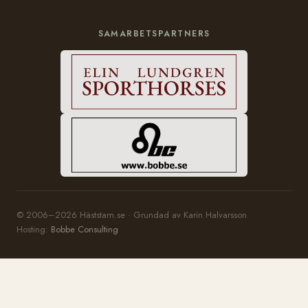
SAMARBETSPARTNERS
© 2006–2026 Häststam.se · Grundad av Karin Halvarsson
Hosting:
Bobbe Consulting