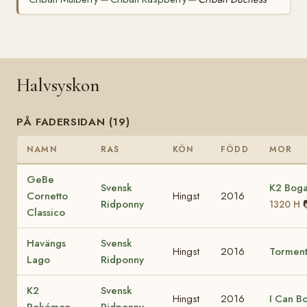
Halvsyskon
PÅ FADERSIDAN (19)
NAMN
RAS
KÖN
FÖDD
MOR
GeBe
Svensk
K2 Boga
Cornetto
Hingst
2016
Ridponny
1320 H
Classico
Havängs
Svensk
Hingst
2016
Tormen
Lago
Ridponny
K2
Svensk
Hingst
2016
I Can B