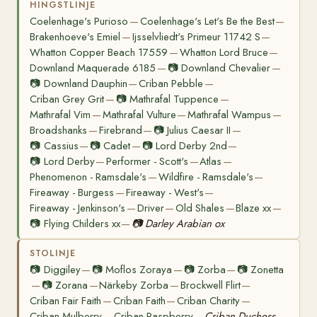
HINGSTLINJE
Coelenhage's Purioso
Coelenhage's Let's Be the Best
—
—
Brakenhoeve's Emiel
Ijsselvliedt's Primeur 11742 S
—
—
Whatton Copper Beach 17559
Whatton Lord Bruce
—
—
Downland Maquerade 6185
📷
Downland Chevalier
—
—
📷
Downland Dauphin
Criban Pebble
—
—
Criban Grey Grit
📷
Mathrafal Tuppence
—
—
Mathrafal Vim
Mathrafal Vulture
Mathrafal Wampus
—
—
—
Broadshanks
Firebrand
📷
Julius Caesar II
—
—
—
📷
Cassius
📷
Cadet
📷
Lord Derby 2nd
—
—
—
📷
Lord Derby
Performer - Scott's
Atlas
—
—
—
Phenomenon - Ramsdale's
Wildfire - Ramsdale's
—
—
Fireaway - Burgess
Fireaway - West's
—
—
Fireaway - Jenkinson's
Driver
Old Shales
Blaze xx
—
—
—
—
📷
Flying Childers xx
📷
Darley Arabian ox
—
STOLINJE
📷
Diggiley
📷
Moflos Zoraya
📷
Zorba
📷
Zonetta
—
—
—
📷
Zorana
Närkeby Zorba
Brockwell Flirt
—
—
—
—
Criban Fair Faith
Criban Faith
Criban Charity
—
—
—
Criban Mulberry
Criban Raspberry
Criban Duchess
—
—