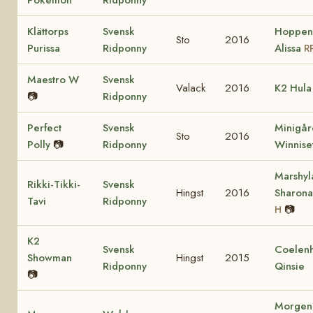
Pokémon
Ridponny
Klättorps
Svensk
Hoppenh
Sto
2016
Purissa
Ridponny
Alissa
R
Maestro W
Svensk
Valack
2016
K2 Hula
📷
Ridponny
Perfect
Svensk
Minigår
Sto
2016
Polly
📷
Ridponny
Winnise
Marshyl
Rikki-Tikki-
Svensk
Hingst
2016
Sharon
Tavi
Ridponny
📷
H
K2
Svensk
Coelenh
Showman
Hingst
2015
Ridponny
Qinsie
📷
Morgenl