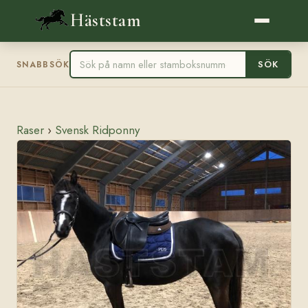
Häststam
SÖK
SNABBSÖK
Raser
›
Svensk Ridponny