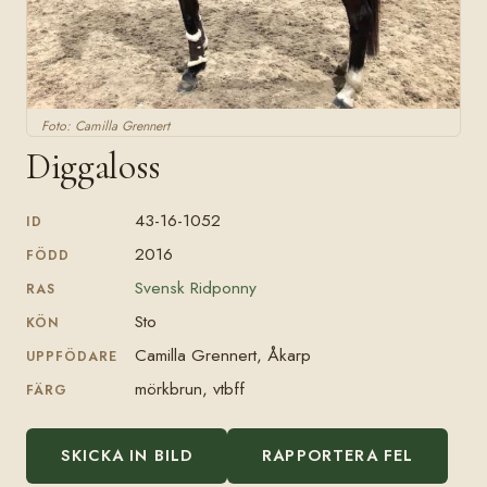
Foto: Camilla Grennert
Diggaloss
43-16-1052
ID
2016
FÖDD
Svensk Ridponny
RAS
Sto
KÖN
Camilla Grennert, Åkarp
UPPFÖDARE
mörkbrun, vtbff
FÄRG
SKICKA IN BILD
RAPPORTERA FEL