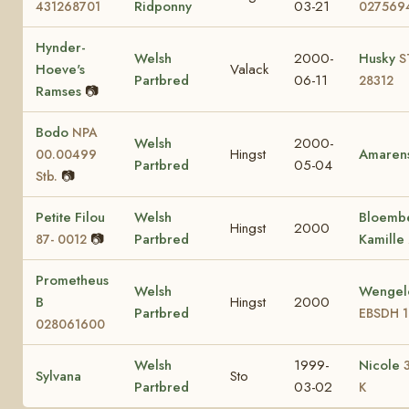
Ridponny
03-21
431268701
027569
Hynder-
Welsh
2000-
Husky
S
Hoeve's
Valack
Partbred
06-11
28312
Ramses
📷
Bodo
NPA
Welsh
2000-
Hingst
Amaren
00.00499
Partbred
05-04
📷
Stb.
Petite Filou
Welsh
Bloembe
Hingst
2000
📷
Partbred
Kamille
87- 0012
Prometheus
Welsh
Wengelo
B
Hingst
2000
Partbred
EBSDH 
028061600
Welsh
1999-
Nicole
Sylvana
Sto
Partbred
03-02
K