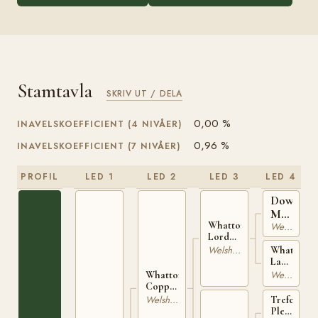
Stamtavla
SKRIV UT / DELA
0,00 %
INAVELSKOEFFICIENT (4 NIVÅER)
0,96 %
INAVELSKOEFFICIENT (7 NIVÅER)
PROFIL
LED 1
LED 2
LED 3
LED 4
Downlan
Maquera
Whatton
6185
Welshponny
Lord
Bruce
Welshponny
Whatton
WSB
Lady
10759
Bronze-
Welshponny
Whatton
F
Copper
WSB
Beach
Welshponny
Trefesgob
9834
17559
Pledge