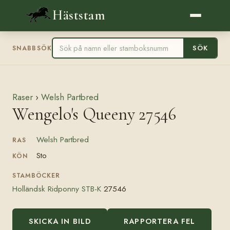
Häststam
SÖK
SNABBSÖK
Raser
›
Welsh Partbred
Wengelo's Queeny 27546
Welsh Partbred
RAS
Sto
KÖN
STAMBÖCKER
Holländsk Ridponny STB-K
27546
SKICKA IN BILD
RAPPORTERA FEL