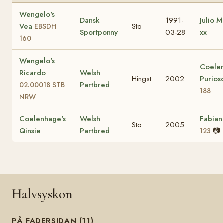
Wengelo's
Dansk
1991-
Julio M
Vea
Sto
EBSDH
Sportponny
03-28
xx
160
Wengelo's
Coelen
Ricardo
Welsh
Hingst
2002
Purio
Partbred
02.00018 STB
188
NRW
Coelenhage's
Welsh
Fabian
Sto
2005
Qinsie
Partbred
📷
123
Halvsyskon
PÅ FADERSIDAN (11)