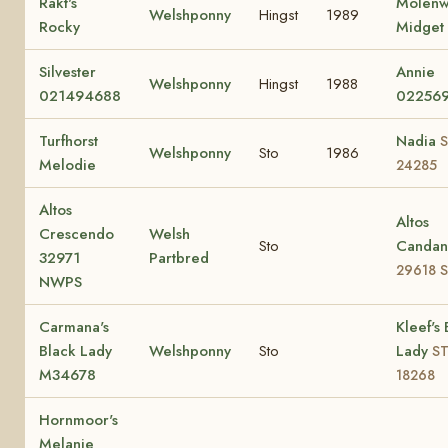
Rakt's
Molenw
Welshponny
Hingst
1989
Rocky
Midget
Silvester
Annie
Welshponny
Hingst
1988
021494688
02256
Turfhorst
Nadia
S
Welshponny
Sto
1986
Melodie
24285
Altos
Altos
Crescendo
Welsh
Sto
Candan
32971
Partbred
29618 S
NWPS
Carmana's
Kleef's
Black Lady
Welshponny
Sto
Lady
ST
M34678
18268
Hornmoor's
Melanie