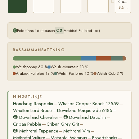
9568-
Goldie
FS2
WSB
Welshponny
6038-
FS1
Foto finns i databasen
Arabiskt Fullblod (ox)
OX
RASSAMMANSÄTTNING
Welshponny 60 %
Welsh Mountain 13 %
Arabiskt Fullblod 13 %
Welsh Partbred 10 %
Welsh Cob 3 %
HINGSTLINJE
Hondsrug Raspoetin
Whatton Copper Beach 17559
—
—
Whatton Lord Bruce
Downland Maquerade 6185
—
—
📷
Downland Chevalier
📷
Downland Dauphin
—
—
Criban Pebble
Criban Grey Grit
—
—
📷
Mathrafal Tuppence
Mathrafal Vim
—
—
Mathrafal Vulture
Mathrafal Wampus
Broadshanks
—
—
—