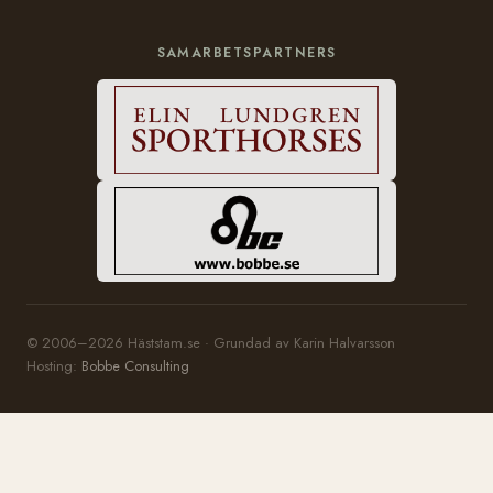
SAMARBETSPARTNERS
© 2006–2026 Häststam.se · Grundad av Karin Halvarsson
Hosting:
Bobbe Consulting