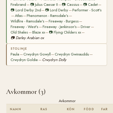
Firebrand
📷
Julius Caesar II
📷
Cassius
📷
Cadet
—
—
—
—
📷
Lord Derby 2nd
📷
Lord Derby
Performer - Scott's
—
—
Atlas
Phenomenon - Ramsdale's
—
—
—
Wildfire - Ramsdale's
Fireaway - Burgess
—
—
Fireaway - West's
Fireaway - Jenkinson's
Driver
—
—
—
Old Shales
Blaze xx
📷
Flying Childers xx
—
—
—
📷
Darley Arabian ox
STOLINJE
Paula
Crwydryn Gowyll
Crwydryn Gwinauddu
—
—
—
Crwydryn Goldie
Crwydryn Dolly
—
Avkommor (3)
Avkommor
NAMN
RAS
KÖN
FÖDD
FAR