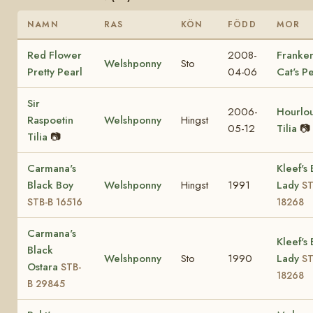
NAMN
RAS
KÖN
FÖDD
MOR
Red Flower
2008-
Franke
Welshponny
Sto
Pretty Pearl
04-06
Cat's P
Sir
2006-
Hourlo
Raspoetin
Welshponny
Hingst
05-12
Tilia
📷
Tilia
📷
Carmana's
Kleef's
Black Boy
Welshponny
Hingst
1991
Lady
ST
STB-B 16516
18268
Carmana's
Kleef's
Black
Welshponny
Sto
1990
Lady
ST
Ostara
STB-
18268
B 29845