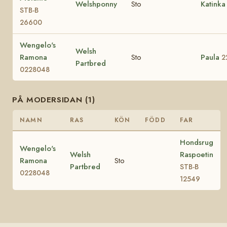
Welshponny
Sto
Katinka
STB-B
26600
Wengelo's
Welsh
Ramona
Sto
Paula
2
Partbred
0228048
PÅ MODERSIDAN (1)
NAMN
RAS
KÖN
FÖDD
FAR
Hondsrug
Wengelo's
Welsh
Raspoetin
Ramona
Sto
Partbred
STB-B
0228048
12549