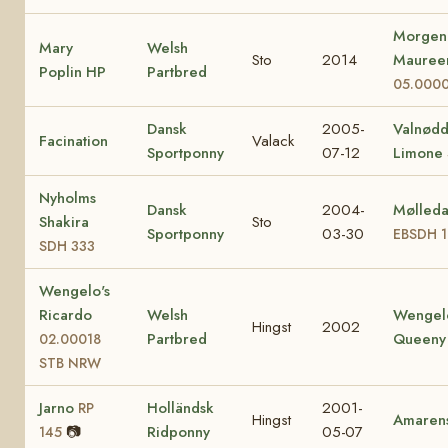
Morgenl
Mary
Welsh
Sto
2014
Maure
Poplin HP
Partbred
05.000
Dansk
2005-
Valnød
Facination
Valack
Sportponny
07-12
Limone
Nyholms
Dansk
2004-
Mølleda
Shakira
Sto
Sportponny
03-30
EBSDH 
SDH 333
Wengelo's
Ricardo
Welsh
Wengel
Hingst
2002
Partbred
Queen
02.00018
STB NRW
Jarno
Holländsk
2001-
RP
Hingst
Amaren
📷
Ridponny
05-07
145