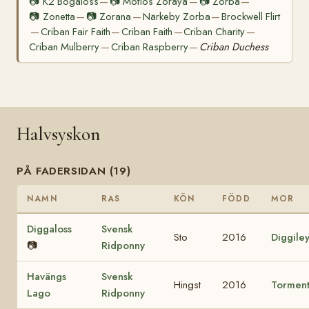
📷
K2 Bogaloss
📷
Moflos Zoraya
📷
Zorba
—
—
—
📷
Zonetta
📷
Zorana
Närkeby Zorba
Brockwell Flirt
—
—
—
Criban Fair Faith
Criban Faith
Criban Charity
—
—
—
—
Criban Mulberry
Criban Raspberry
Criban Duchess
—
—
Halvsyskon
PÅ FADERSIDAN (19)
NAMN
RAS
KÖN
FÖDD
MOR
Diggaloss
Svensk
Sto
2016
Diggile
📷
Ridponny
Havängs
Svensk
Hingst
2016
Tormen
Lago
Ridponny