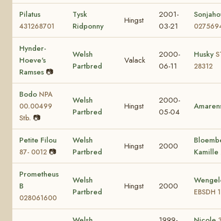
Pilatus
Tysk
2001-
Sonjahof
Hingst
Ridponny
03-21
431268701
027569
Hynder-
Welsh
2000-
Husky
S
Hoeve's
Valack
Partbred
06-11
28312
Ramses
📷
Bodo
NPA
Welsh
2000-
Hingst
Amaren
00.00499
Partbred
05-04
📷
Stb.
Petite Filou
Welsh
Bloembe
Hingst
2000
📷
Partbred
Kamille
87- 0012
Prometheus
Welsh
Wengelo
B
Hingst
2000
Partbred
EBSDH 
028061600
Welsh
1999-
Nicole