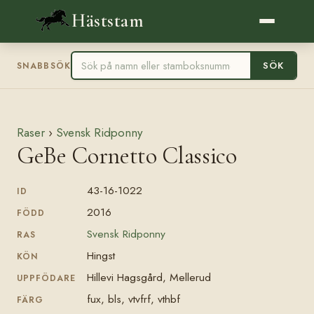
Häststam
SÖK
SNABBSÖK
Raser
›
Svensk Ridponny
GeBe Cornetto Classico
43-16-1022
ID
2016
FÖDD
Svensk Ridponny
RAS
Hingst
KÖN
Hillevi Hagsgård, Mellerud
UPPFÖDARE
fux, bls, vtvfrf, vthbf
FÄRG