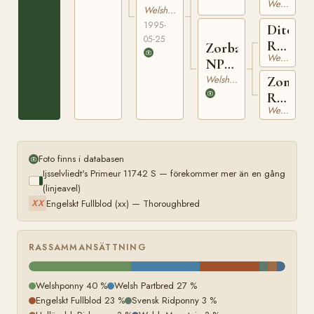
RWM
Welsh Mountain
RW
Welshponny
31
1293
1995-
Dito
05-25
RW
Zorba
Welshponny
75
NPA
3362
Welshponny
Zonett
RW
Welshponny
781
Foto finns i databasen
Ijsselvliedt's Primeur 11742 S — förekommer mer än en gång
(linjeavel)
Engelskt Fullblod (xx) — Thoroughbred
XX
RASSAMMANSÄTTNING
Welshponny 40 %
Welsh Partbred 27 %
Engelskt Fullblod 23 %
Svensk Ridponny 3 %