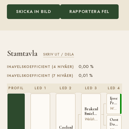
SKICKA IN BILD
RAPPORTERA FEL
Stamtavla
SKRIV UT / DELA
0,00 %
INAVELSKOEFFICIENT (4 NIVÅER)
0,01 %
INAVELSKOEFFICIENT (7 NIVÅER)
PROFIL
LED 1
LED 2
LED 3
LED 4
Ijsselvliedt
Primeur
11742
Welshponny
Brakenhoeve's
S
Emiel
STB-B
Welshponny
Oosterveld
14125
Doukje
Coelenhage's
16174