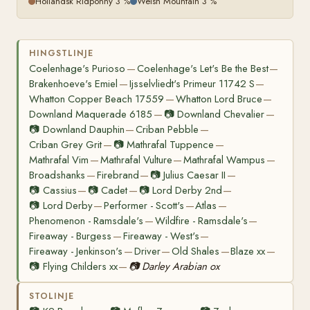
Holländsk Ridponny 3 %
Welsh Mountain 3 %
HINGSTLINJE
Coelenhage's Purioso
Coelenhage's Let's Be the Best
—
—
Brakenhoeve's Emiel
Ijsselvliedt's Primeur 11742 S
—
—
Whatton Copper Beach 17559
Whatton Lord Bruce
—
—
Downland Maquerade 6185
📷
Downland Chevalier
—
—
📷
Downland Dauphin
Criban Pebble
—
—
Criban Grey Grit
📷
Mathrafal Tuppence
—
—
Mathrafal Vim
Mathrafal Vulture
Mathrafal Wampus
—
—
—
Broadshanks
Firebrand
📷
Julius Caesar II
—
—
—
📷
Cassius
📷
Cadet
📷
Lord Derby 2nd
—
—
—
📷
Lord Derby
Performer - Scott's
Atlas
—
—
—
Phenomenon - Ramsdale's
Wildfire - Ramsdale's
—
—
Fireaway - Burgess
Fireaway - West's
—
—
Fireaway - Jenkinson's
Driver
Old Shales
Blaze xx
—
—
—
—
📷
Flying Childers xx
📷
Darley Arabian ox
—
STOLINJE