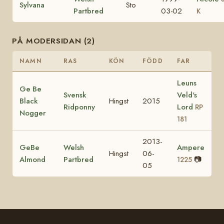
Sylvana
Sto
Partbred
03-02
K
PÅ MODERSIDAN (2)
NAMN
RAS
KÖN
FÖDD
FAR
Leuns
Ge Be
Svensk
Veld's
Black
Hingst
2015
Ridponny
Lord
RP
Nogger
181
2013-
GeBe
Welsh
Ampere
Hingst
06-
Almond
Partbred
📷
1225
05