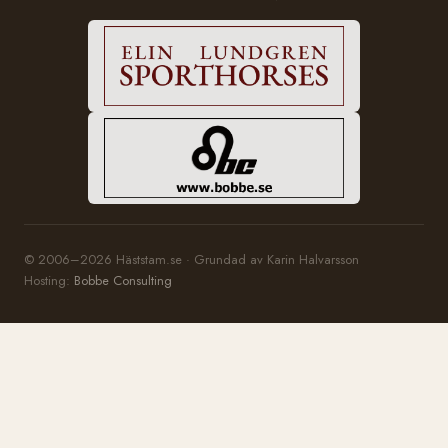
© 2006–2026 Häststam.se · Grundad av Karin Halvarsson
Hosting:
Bobbe Consulting