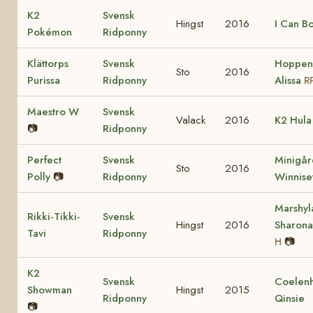
K2
Svensk
Hingst
2016
I Can B
Pokémon
Ridponny
Klättorps
Svensk
Hoppenh
Sto
2016
Purissa
Ridponny
Alissa
R
Maestro W
Svensk
Valack
2016
K2 Hula
📷
Ridponny
Perfect
Svensk
Minigår
Sto
2016
Polly
📷
Ridponny
Winnise
Marshyl
Rikki-Tikki-
Svensk
Hingst
2016
Sharon
Tavi
Ridponny
📷
H
K2
Svensk
Coelenh
Showman
Hingst
2015
Ridponny
Qinsie
📷