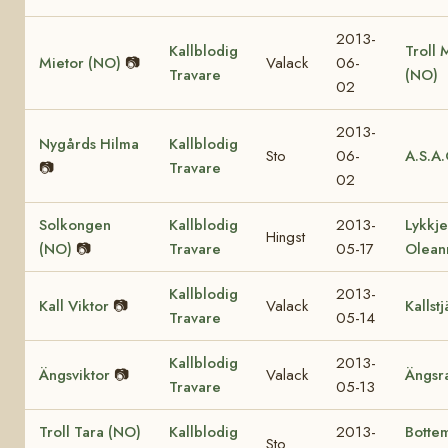
2013-
Kallblodig
Troll 
Mietor (NO)
📷
Valack
06-
Travare
(NO)
02
2013-
Nygårds Hilma
Kallblodig
Sto
06-
A.S.A
📷
Travare
02
Solkongen
Kallblodig
2013-
Lykkje
Hingst
(NO)
📷
Travare
05-17
Olean
Kallblodig
2013-
Kall Viktor
📷
Valack
Kallst
Travare
05-14
Kallblodig
2013-
Ängsviktor
📷
Valack
Ängsr
Travare
05-13
Troll Tara (NO)
Kallblodig
2013-
Bottem
Sto