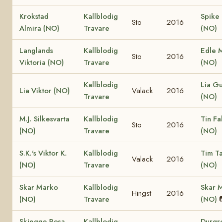
Krokstad
Kallblodig
Spike 
Sto
2016
Almira (NO)
Travare
(NO)
Langlands
Kallblodig
Edle 
Sto
2016
Viktoria (NO)
Travare
(NO)
Kallblodig
Lia G
Lia Viktor (NO)
Valack
2016
Travare
(NO)
M.J. Silkesvarta
Kallblodig
Tin Fa
Sto
2016
(NO)
Travare
(NO)
S.K.'s Viktor K.
Kallblodig
Tim T
Valack
2016
(NO)
Travare
(NO)
Skar Marko
Kallblodig
Skar 
Hingst
2016
(NO)
Travare
(NO)
Skjegge Rosa
Kallblodig
Durgr