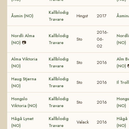
Kallblodig
Åsmin (NO)
Hingst
2017
Åsmin
Travare
2016-
Nordli Alma
Kallblodig
Nordl
Sto
06-
(NO)
📷
Travare
(NO)
02
Alma Viktoria
Kallblodig
Alm B
Sto
2016
(NO)
Travare
(NO)
Haug Stjerna
Kallblodig
Sto
2016
Il Tro
(NO)
Travare
Hongslo
Kallblodig
Hongs
Sto
2016
Viktoria (NO)
Travare
(NO)
Hågå Lynet
Kallblodig
Hågå 
Valack
2016
(NO)
Travare
(NO)