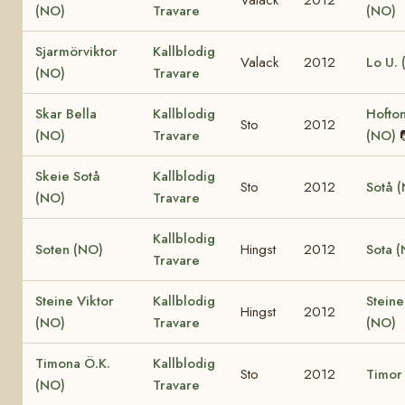
(NO)
Travare
(NO)
Sjarmörviktor
Kallblodig
Valack
2012
Lo U.
(NO)
Travare
Skar Bella
Kallblodig
Hofton
Sto
2012
(NO)
Travare
(NO)
Skeie Sotå
Kallblodig
Sto
2012
Sotå 
(NO)
Travare
Kallblodig
Soten (NO)
Hingst
2012
Sota 
Travare
Steine Viktor
Kallblodig
Steine
Hingst
2012
(NO)
Travare
(NO)
Timona Ö.K.
Kallblodig
Sto
2012
Timor
(NO)
Travare