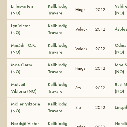
Litlesvarten
Kallblodig
Valdre
Hingst
2012
(NO)
Travare
(NO)
Lyn Victor
Kallblodig
Valack
2012
Åsble
(NO)
Travare
Minådin Ö.K.
Kallblodig
Odina
Valack
2012
(NO)
Travare
(NO)
Moe Garm
Kallblodig
Moe S
Hingst
2012
(NO)
Travare
(NO)
Motveit
Kallblodig
Rust M
Sto
2012
Viktoria (NO)
Travare
(NO)
Möller Viktoria
Kallblodig
Sto
2012
Linspi
(NO)
Travare
Nordsjö Viktor
Kallblodig
Nordli
Valack
2012