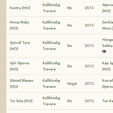
Kallblodig
Stjern
Kontra (NO)
Sto
2013
Travare
(NO)
Minas Ruby
Kallblodig
Serkl
Sto
2013
(NO)
Travare
Mina 
Hongs
Sjövoll Tyra
Kallblodig
Sto
2013
Sokka
(NO)
Travare
📷
Sylv Stjerna
Kallblodig
Kap S
Sto
2013
(NO)
Travare
(NO)
Såstad Blesen
Kallblodig
Korrel
Hingst
2013
(NO)
Travare
Stjern
Kallblodig
Tin Sula (NO)
Sto
2013
Tun Ka
Travare