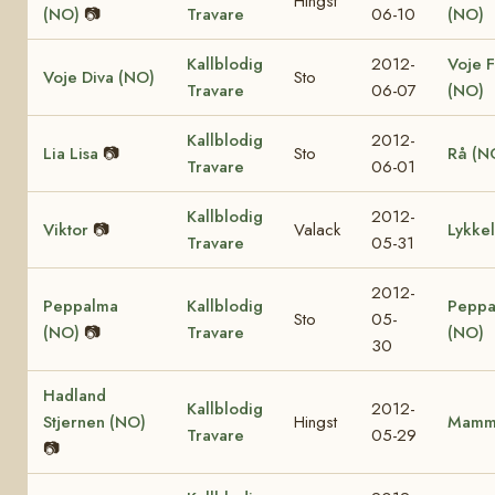
Hingst
(NO)
📷
Travare
06-10
(NO)
Kallblodig
2012-
Voje 
Voje Diva (NO)
Sto
Travare
06-07
(NO)
Kallblodig
2012-
Lia Lisa
📷
Sto
Rå (N
Travare
06-01
Kallblodig
2012-
Viktor
📷
Valack
Lykkel
Travare
05-31
2012-
Peppalma
Kallblodig
Peppa
Sto
05-
(NO)
📷
Travare
(NO)
30
Hadland
Kallblodig
2012-
Stjernen (NO)
Hingst
Mamm
Travare
05-29
📷