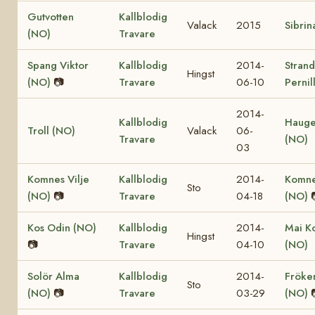
Gutvotten
Kallblodig
Valack
2015
Sibrin
(NO)
Travare
Spang Viktor
Kallblodig
2014-
Stran
Hingst
(NO)
📷
Travare
06-10
Pernil
2014-
Kallblodig
Hauger
Troll (NO)
Valack
06-
Travare
(NO)
03
Komnes Vilje
Kallblodig
2014-
Komne
Sto
(NO)
📷
Travare
04-18
(NO)
Kos Odin (NO)
Kallblodig
2014-
Mai K
Hingst
📷
Travare
04-10
(NO)
Solör Alma
Kallblodig
2014-
Fröke
Sto
(NO)
📷
Travare
03-29
(NO)