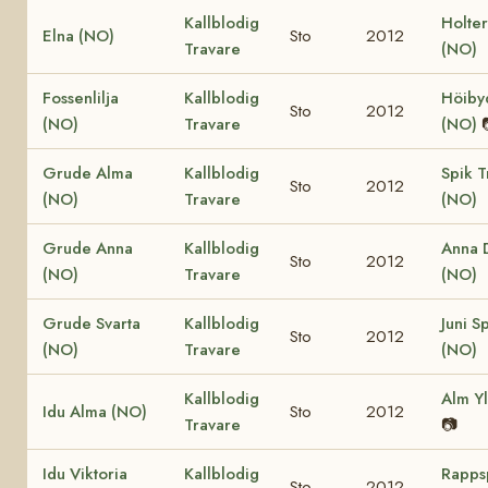
Kallblodig
Holte
Elna (NO)
Sto
2012
Travare
(NO)
Fossenlilja
Kallblodig
Höiby
Sto
2012
(NO)
Travare
(NO)
Grude Alma
Kallblodig
Spik T
Sto
2012
(NO)
Travare
(NO)
Grude Anna
Kallblodig
Anna 
Sto
2012
(NO)
Travare
(NO)
Grude Svarta
Kallblodig
Juni S
Sto
2012
(NO)
Travare
(NO)
Kallblodig
Alm Y
Idu Alma (NO)
Sto
2012
Travare
📷
Idu Viktoria
Kallblodig
Rapps
Sto
2012