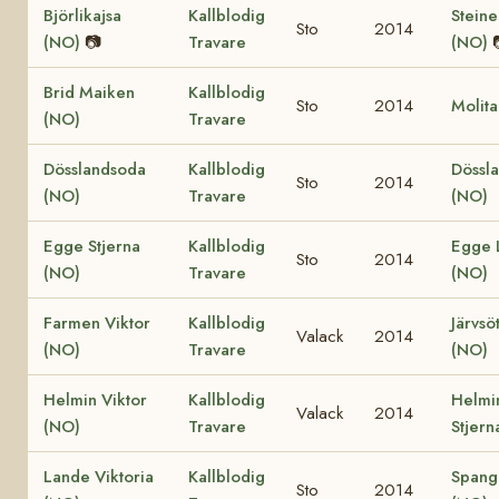
Björlikajsa
Kallblodig
Stein
Sto
2014
(NO)
📷
Travare
(NO)
Brid Maiken
Kallblodig
Sto
2014
Molit
(NO)
Travare
Dösslandsoda
Kallblodig
Dössl
Sto
2014
(NO)
Travare
(NO)
Egge Stjerna
Kallblodig
Egge 
Sto
2014
(NO)
Travare
(NO)
Farmen Viktor
Kallblodig
Järvsö
Valack
2014
(NO)
Travare
(NO)
Helmin Viktor
Kallblodig
Helmi
Valack
2014
(NO)
Travare
Stjern
Lande Viktoria
Kallblodig
Spang
Sto
2014