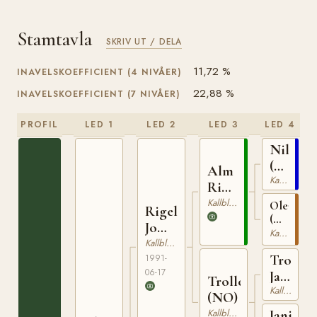
Stamtavla
SKRIV UT / DELA
11,72 %
INAVELSKOEFFICIENT (4 NIVÅER)
22,88 %
INAVELSKOEFFICIENT (7 NIVÅER)
PROFIL
LED 1
LED 2
LED 3
LED 4
Nilen
(NO)
Alm
N
Kallblodig Travare
Rigel
1956
(NO)
Kallblodig Travare
Oleanne
Rigel
(NO)
Jo
T-
Kallblodig Travare
(NO)
Kallblodig Travare
24064
Troll
1991-
06-17
Jahn
Trollenka
(NO)
Kallblodig Travare
(NO)
Kallblodig Travare
Janita