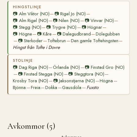
HINGSTLINJE
📷
Alm Viktor (NO)
📷
Rigel Jo (NO)
—
—
📷
Alm Rigel (NO)
📷
Nilen (NO)
📷
Vinvar (NO)
—
—
—
📷
Stegg (NO)
📷
Trygve (NO)
📷
Högnar
—
—
—
📷
Högne
📷
Kåre
📷
Dalegudbrand
Dölegubben
—
—
—
📷
Sterkoder
Toftebrun
Den gamle Toftehingsten
—
—
—
—
Hingst från Tofte i Dovre
STOLINJE
📷
Dag Riga (NO)
Örlanda (NO)
📷
Finstad Gro (NO)
—
—
📷
Finstad Stegga (NO)
📷
Steggtora (NO)
—
—
—
Krosby Tora (NO)
📷
Jaksonstjerna (NO)
Högna
—
—
—
Bjönna
Freia
Dokka
Gausdöla
Fuxsto
—
—
—
—
Avkommor (5)