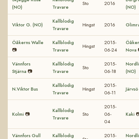
Sto
2016
(NO)
Travare
(NO)
Kallblodig
Viktor G. (NO)
Hingst
2016
Glimr
Travare
Öåkerns Walle
Kallblodig
2015-
Öåker
Hingst
📷
Travare
06-24
Nova
Vännfors
Kallblodig
2015-
Nordl
Sto
Stjärna
📷
Travare
06-18
(NO)
Kallblodig
2015-
N.Viktor Bus
Hingst
Järvsö
Travare
06-11
2015-
Kallblodig
Kolmi
📷
Sto
06-
Kaki

Travare
04
Vännfors Gull
Kallblodig
2015-
Nordli