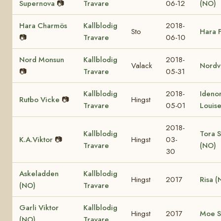
Supernova
📷
Travare
06-12
(NO)
Hara Charmös
Kallblodig
2018-
Sto
Hara 
📷
Travare
06-10
Nord Monsun
Kallblodig
2018-
Valack
Nordv
📷
Travare
05-31
Kallblodig
2018-
Ideno
Rutbo Vicke
📷
Hingst
Travare
05-01
Louis
2018-
Kallblodig
Tora S
K.A.Viktor
📷
Hingst
03-
Travare
(NO)
30
Askeladden
Kallblodig
Hingst
2017
Risa (
(NO)
Travare
Garli Viktor
Kallblodig
Hingst
2017
Moe S
(NO)
Travare