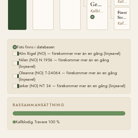
Kallblodig Travare
Gro
(NO)
Kallblodig Travare
Finstad
Stegga
(NO)
Kallblodig Travare
N
24104
Foto finns i databasen
Alm Rigel (NO) — förekommer mer än en gång (linjeavel)
Nilen (NO) N 1956 — förekommer mer än en gång
(linjeavel)
Oleanne (NO) T-24064 — förekommer mer än en gång
(linjeavel)
Jerker (NO) NT 34 — förekommer mer än en gång (linjeavel)
RASSAMMANSÄTTNING
Kallblodig Travare 100 %