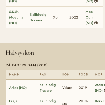
(NO)
(NO)
📷
S.S.G.
Moe
Kallblodig
Moedina
Sto
2022
Odin
Travare
(NO)
(NO)
📷
Halvsyskon
PÅ FADERSIDAN (200)
NAMN
RAS
KÖN
FÖDD
MOR
Kallblodig
Atom F
Arktis (NO)
Valack
2019
Travare
(NO)
Freja
Kallblodig
2018-
Bork 
Sto