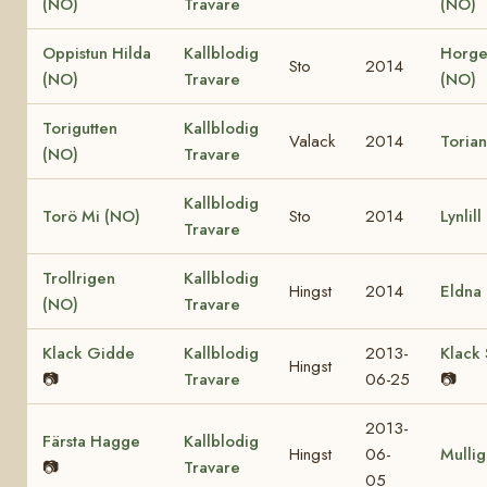
(NO)
Travare
(NO)
Oppistun Hilda
Kallblodig
Horge
Sto
2014
(NO)
Travare
(NO)
Torigutten
Kallblodig
Valack
2014
Toria
(NO)
Travare
Kallblodig
Torö Mi (NO)
Sto
2014
Lynlil
Travare
Trollrigen
Kallblodig
Hingst
2014
Eldna
(NO)
Travare
Klack Gidde
Kallblodig
2013-
Klack 
Hingst
📷
Travare
06-25
📷
2013-
Färsta Hagge
Kallblodig
Hingst
06-
Mulli
📷
Travare
05