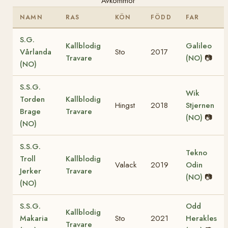
Avkommor
NAMN
RAS
KÖN
FÖDD
FAR
S.G.
Kallblodig
Galileo
Vårlanda
Sto
2017
Travare
(NO)
📷
(NO)
S.S.G.
Wik
Torden
Kallblodig
Hingst
2018
Stjernen
Brage
Travare
(NO)
📷
(NO)
S.S.G.
Tekno
Troll
Kallblodig
Valack
2019
Odin
Jerker
Travare
(NO)
📷
(NO)
S.S.G.
Odd
Kallblodig
Makaria
Sto
2021
Herakles
Travare