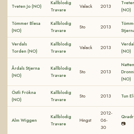
Kallblodig
Tveten
Tveten Jo (NO)
Valack
2013
Travare
(NO)
Tömmer Blesa
Kallblodig
Tömm
Sto
2013
(NO)
Travare
Stjern
Verdals
Kallblodig
Verdal
Valack
2013
Torden (NO)
Travare
(NO)
Natten
Årdals Stjerna
Kallblodig
Sto
2013
Dronn
(NO)
Travare
(NO)
Östli Frökna
Kallblodig
Sto
2013
Tun E
(NO)
Travare
2012-
Kallblodig
Qvadri
Alm Wiggen
Hingst
06-
Travare
📷
30