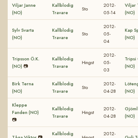
Viljar Janne
Kallblodig
2012-
Viljar
Sto
(NO)
Travare
05-14
(NO)
2012-
Sylv Svarta
Kallblodig
Kap S
Sto
05-
(NO)
Travare
(NO)
04
2012-
Tripsson Ö.K.
Kallblodig
Tripsi
Hingst
05-
(NO)
📷
Travare
(NO)
03
Birk Terna
Kallblodig
2012-
Löten
Sto
(NO)
Travare
04-28
(NO)
Kleppe
Kallblodig
2012-
Gjöml
Fanden (NO)
Hingst
Travare
04-28
(NO)
📷
Kallblodig
2012-
Tåga Viktor
📷
Hingst
Guli T