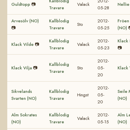
Kallblodig
2012-
Guldtopp
📷
Valack
Nellie
Travare
05-28
Arvesölv (NO)
Kallblodig
2012-
Fröen
Sto
📷
Travare
05-25
(NO)
Kallblodig
2012-
Klack 
Klack Vilde
📷
Valack
Travare
05-23
📷
2012-
Kallblodig
Klack Vilja
📷
Sto
05-
Klack 
Travare
20
2012-
Sikvelands
Kallblodig
Seile 
Hingst
05-
Svarten (NO)
Travare
(NO)
20
Alm Sokrates
Kallblodig
2012-
Alm L
Valack
(NO)
Travare
05-15
(NO)