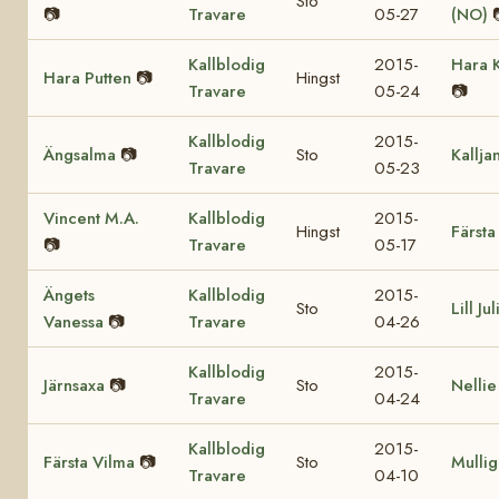
Sto
📷
Travare
05-27
(NO)
Kallblodig
2015-
Hara 
Hara Putten
📷
Hingst
Travare
05-24
📷
Kallblodig
2015-
Ängsalma
📷
Sto
Kallja
Travare
05-23
Vincent M.A.
Kallblodig
2015-
Hingst
Färsta
📷
Travare
05-17
Ängets
Kallblodig
2015-
Sto
Lill Jul
Vanessa
📷
Travare
04-26
Kallblodig
2015-
Järnsaxa
📷
Sto
Nellie
Travare
04-24
Kallblodig
2015-
Färsta Vilma
📷
Sto
Mulli
Travare
04-10