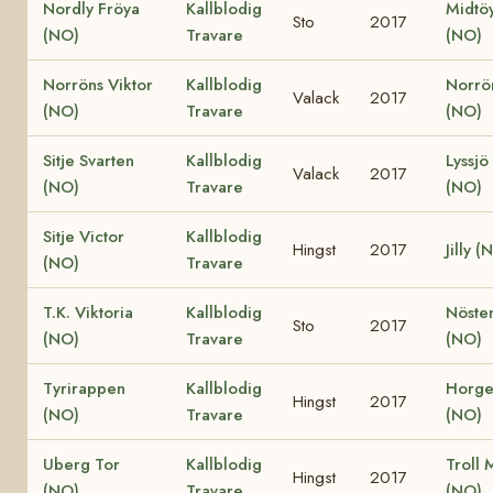
Nordly Fröya
Kallblodig
Midtöy
Sto
2017
(NO)
Travare
(NO)
Norröns Viktor
Kallblodig
Norrön
Valack
2017
(NO)
Travare
(NO)
Sitje Svarten
Kallblodig
Lyssjö
Valack
2017
(NO)
Travare
(NO)
Sitje Victor
Kallblodig
Hingst
2017
Jilly (
(NO)
Travare
T.K. Viktoria
Kallblodig
Nöste
Sto
2017
(NO)
Travare
(NO)
Tyrirappen
Kallblodig
Horge
Hingst
2017
(NO)
Travare
(NO)
Uberg Tor
Kallblodig
Troll 
Hingst
2017
(NO)
Travare
(NO)