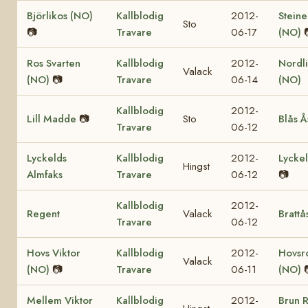
Björlikos (NO)
Kallblodig
2012-
Stein
Sto
📷
Travare
06-17
(NO)
Ros Svarten
Kallblodig
2012-
Nordli
Valack
(NO)
📷
Travare
06-14
(NO)
Kallblodig
2012-
Lill Madde
📷
Sto
Blås Å
Travare
06-12
Lyckelds
Kallblodig
2012-
Lycke
Hingst
Almfaks
Travare
06-12
📷
Kallblodig
2012-
Regent
Valack
Brattå
Travare
06-12
Hovs Viktor
Kallblodig
2012-
Hovsr
Valack
(NO)
📷
Travare
06-11
(NO)
Mellem Viktor
Kallblodig
2012-
Brun 