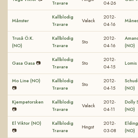
Travare
04-26
Kallblodig
2012-
Månster
Valack
Månes
Travare
04-16
Truså Ö.K.
Kallblodig
2012-
Amand
Sto
(NO)
Travare
04-16
(NO)
Kallblodig
2012-
Gasa Gasa
📷
Sto
Lomis
Travare
04-15
Mo Line (NO)
Kallblodig
2012-
Schud
Sto
📷
Travare
04-15
(NO)
Kjempetorsken
Kallblodig
2012-
Dolly 
Valack
📷
Travare
04-11
(NO)
El Viktor (NO)
Kallblodig
2012-
Elding
Hingst
📷
Travare
03-08
(NO)