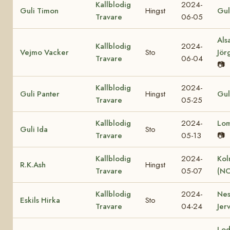
Kallblodig
2024-
Guli Timon
Hingst
Gul
Travare
06-05
Als
Kallblodig
2024-
Vejmo Vacker
Sto
Jör
Travare
06-04
📷
Kallblodig
2024-
Guli Panter
Hingst
Gul
Travare
05-25
Kallblodig
2024-
Lo
Guli Ida
Sto
Travare
05-13
📷
Kallblodig
2024-
Kol
R.K.Ash
Hingst
Travare
05-07
(NO
Kallblodig
2024-
Nes
Eskils Hirka
Sto
Travare
04-24
Jer
Lod