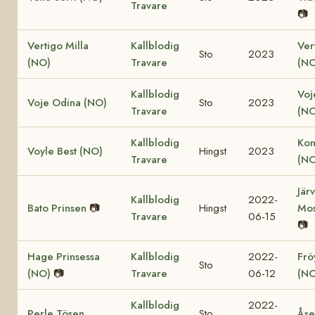
Travare
📷
Vertigo Milla
Kallblodig
Ver
Sto
2023
(NO)
Travare
(NO
Kallblodig
Voj
Voje Odina (NO)
Sto
2023
Travare
(NO
Kallblodig
Kon
Voyle Best (NO)
Hingst
2023
Travare
(NO
Jär
Kallblodig
2022-
Bato Prinsen
📷
Hingst
Mos
Travare
06-15
📷
Hage Prinsessa
Kallblodig
2022-
Fröy
Sto
(NO)
📷
Travare
06-12
(NO
Kallblodig
2022-
Perle Tösen
Sto
Åse