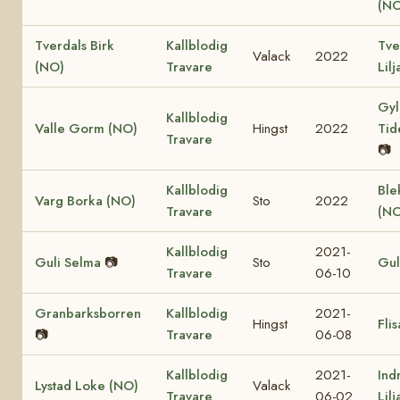
(NO
Tverdals Birk
Kallblodig
Tve
Valack
2022
(NO)
Travare
Lil
Gyl
Kallblodig
Valle Gorm (NO)
Hingst
2022
Tid
Travare
📷
Kallblodig
Ble
Varg Borka (NO)
Sto
2022
Travare
(NO
Kallblodig
2021-
Guli Selma
📷
Sto
Gul
Travare
06-10
Granbarksborren
Kallblodig
2021-
Hingst
Fli
📷
Travare
06-08
Kallblodig
2021-
Ind
Lystad Loke (NO)
Valack
Travare
06-02
Lil