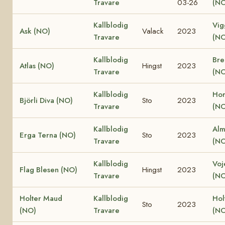
Travare
03-26
(NO
Kallblodig
Vig
Ask (NO)
Valack
2023
Travare
(NO
Kallblodig
Bre
Atlas (NO)
Hingst
2023
Travare
(NO
Kallblodig
Hor
Björli Diva (NO)
Sto
2023
Travare
(NO
Kallblodig
Alm
Erga Terna (NO)
Sto
2023
Travare
(NO
Kallblodig
Voj
Flag Blesen (NO)
Hingst
2023
Travare
(NO
Holter Maud
Kallblodig
Hol
Sto
2023
(NO)
Travare
(NO