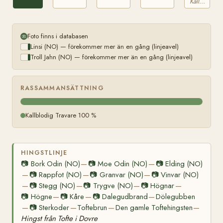
(NO)
Kallblodig Travare
Foto finns i databasen
Linsi (NO) — förekommer mer än en gång (linjeavel)
Troll Jahn (NO) — förekommer mer än en gång (linjeavel)
RASSAMMANSÄTTNING
Kallblodig Travare 100 %
HINGSTLINJE
📷
Bork Odin (NO)
📷
Moe Odin (NO)
📷
Elding (NO)
—
—
📷
Rappfot (NO)
📷
Granvar (NO)
📷
Vinvar (NO)
—
—
—
📷
Stegg (NO)
📷
Trygve (NO)
📷
Högnar
—
—
—
—
📷
Högne
📷
Kåre
📷
Dalegudbrand
Dölegubben
—
—
—
📷
Sterkoder
Toftebrun
Den gamle Toftehingsten
—
—
—
—
Hingst från Tofte i Dovre