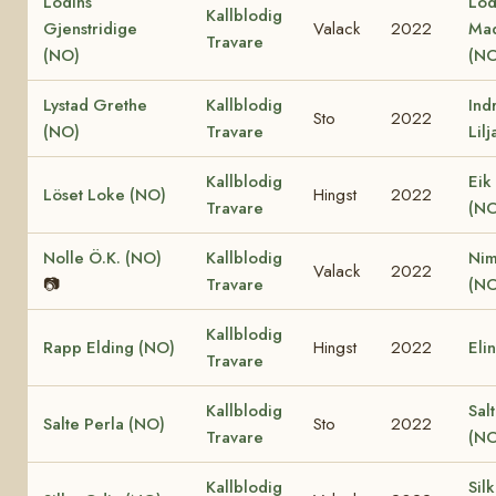
Lodins
Lod
Kallblodig
Gjenstridige
Valack
2022
Ma
Travare
(NO)
(NO
Lystad Grethe
Kallblodig
Ind
Sto
2022
(NO)
Travare
Lil
Kallblodig
Eik
Löset Loke (NO)
Hingst
2022
Travare
(NO
Nolle Ö.K. (NO)
Kallblodig
Nim
Valack
2022
📷
Travare
(NO
Kallblodig
Rapp Elding (NO)
Hingst
2022
Eli
Travare
Kallblodig
Sal
Salte Perla (NO)
Sto
2022
Travare
(NO
Kallblodig
Sil