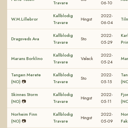
Travare
06-10
Kallblodig
2022-
W.M.Lillebror
Hingst
Til
Travare
06-04
Kallblodig
2022-
Kar
Dragsveds Ava
Sto
Travare
05-29
Pri
Kallblodig
2022-
Marans Borklino
Valack
Mar
Travare
05-24
Tangen Merete
Kallblodig
2022-
Tan
Sto
(NO)
📷
Travare
05-15
(NO
Skinnes Storm
Kallblodig
2022-
Fjo
Hingst
(NO)
📷
Travare
05-11
(NO
Norheim Finn
Kallblodig
2022-
No
Hingst
(NO)
📷
Travare
05-09
Fak