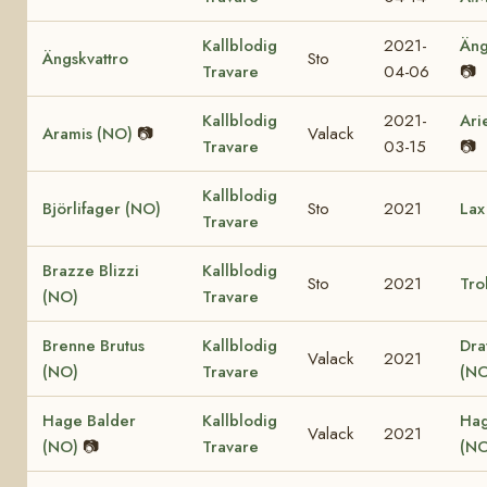
Kallblodig
2021-
Äng
Ängskvattro
Sto
Travare
04-06
📷
Kallblodig
2021-
Ari
Aramis (NO)
📷
Valack
Travare
03-15
📷
Kallblodig
Björlifager (NO)
Sto
2021
Lax
Travare
Brazze Blizzi
Kallblodig
Sto
2021
Tro
(NO)
Travare
Brenne Brutus
Kallblodig
Dra
Valack
2021
(NO)
Travare
(NO
Hage Balder
Kallblodig
Hag
Valack
2021
(NO)
📷
Travare
(NO