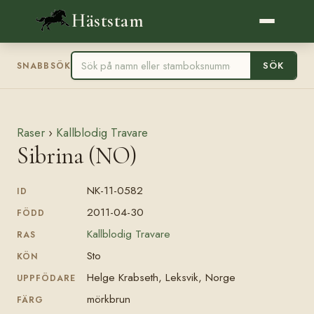
Häststam
SÖK
SNABBSÖK
Raser
›
Kallblodig Travare
Sibrina (NO)
NK-11-0582
ID
2011-04-30
FÖDD
Kallblodig Travare
RAS
Sto
KÖN
Helge Krabseth, Leksvik, Norge
UPPFÖDARE
mörkbrun
FÄRG