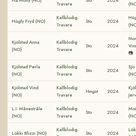
Hå Molly (NO)
Sto
2024
Travare
(NO
Kallblodig
Hög
Högly Fryd (NO)
Sto
2024
Travare
(NO
Nor
Kjölstad Anna
Kallblodig
Sto
2024
Vin
(NO)
Travare
📷
Kjölstad Perla
Kallblodig
Sjö
Sto
2024
(NO)
Travare
(NO
Kjölstad Vind
Kallblodig
Kjö
Hingst
2024
(NO)
Travare
Jer
L.I. Månestråle
Kallblodig
Moi
Sto
2024
(NO)
Travare
(NO
Kallblodig
Lök
Lökki Blizzi (NO)
Sto
2024