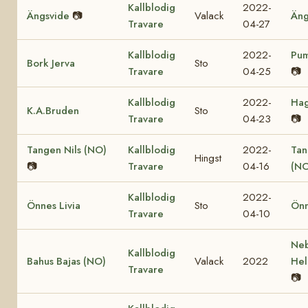
Kallblodig
2022-
Ängsvide
📷
Valack
Äng
Travare
04-27
Kallblodig
2022-
Pum
Bork Jerva
Sto
Travare
04-25
📷
Kallblodig
2022-
Hag
K.A.Bruden
Sto
Travare
04-23
📷
Tangen Nils (NO)
Kallblodig
2022-
Tan
Hingst
📷
Travare
04-16
(NO
Kallblodig
2022-
Önnes Livia
Sto
Önn
Travare
04-10
Ne
Kallblodig
Bahus Bajas (NO)
Valack
2022
Hel
Travare
📷