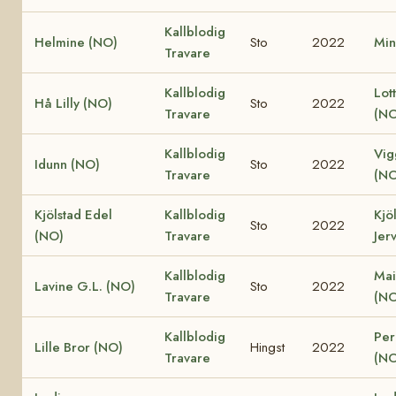
Kallblodig
Helmine (NO)
Sto
2022
Min
Travare
Kallblodig
Lot
Hå Lilly (NO)
Sto
2022
Travare
(NO
Kallblodig
Vig
Idunn (NO)
Sto
2022
Travare
(NO
Kjölstad Edel
Kallblodig
Kjö
Sto
2022
(NO)
Travare
Jer
Kallblodig
Mai
Lavine G.L. (NO)
Sto
2022
Travare
(NO
Kallblodig
Perl
Lille Bror (NO)
Hingst
2022
Travare
(NO