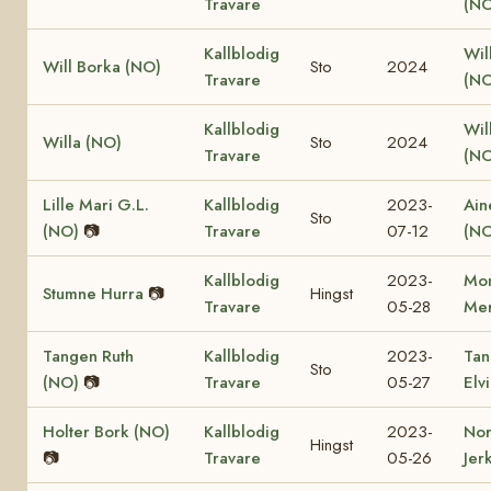
Travare
(NO
Kallblodig
Wil
Will Borka (NO)
Sto
2024
Travare
(NO
Kallblodig
Will
Willa (NO)
Sto
2024
Travare
(NO
Lille Mari G.L.
Kallblodig
2023-
Ain
Sto
(NO)
📷
Travare
07-12
(NO
Kallblodig
2023-
Mon
Stumne Hurra
📷
Hingst
Travare
05-28
Mer
Tangen Ruth
Kallblodig
2023-
Tan
Sto
(NO)
📷
Travare
05-27
Elv
Holter Bork (NO)
Kallblodig
2023-
No
Hingst
📷
Travare
05-26
Jer