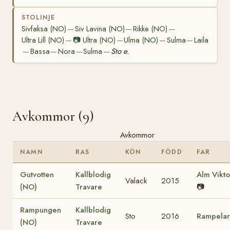
STOLINJE
Sivfaksa (NO)
Siv Lavina (NO)
Rikke (NO)
—
—
—
Ultra Lill (NO)
📷
Ultra (NO)
Ulma (NO)
Sulma
Laila
—
—
—
—
Bassa
Nora
Sulma
Sto e.
—
—
—
—
Avkommor (9)
Avkommor
NAMN
RAS
KÖN
FÖDD
FAR
Gutvotten
Kallblodig
Alm Vikto
Valack
2015
(NO)
Travare
📷
Rampungen
Kallblodig
Sto
2016
Rampelar
(NO)
Travare