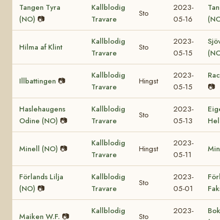
Tangen Tyra
Kallblodig
2023-
Tan
Sto
(NO)
📷
Travare
05-16
(NO
Kallblodig
2023-
Sjö
Hilma af Klint
Sto
Travare
05-15
(NO
Kallblodig
2023-
Rac
Illbattingen
📷
Hingst
Travare
05-15
📷
Haslehaugens
Kallblodig
2023-
Eig
Sto
Odine (NO)
📷
Travare
05-13
Hel
Kallblodig
2023-
Minell (NO)
📷
Hingst
Min
Travare
05-11
Förlands Lilja
Kallblodig
2023-
För
Sto
(NO)
📷
Travare
05-01
Fak
Kallblodig
2023-
Bok
Maiken W.F.
📷
Sto