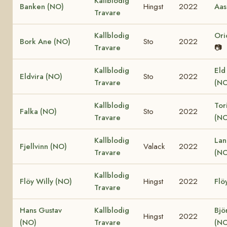
Kallblodig
Banken (NO)
Hingst
2022
Aas
Travare
Kallblodig
Ori
Bork Ane (NO)
Sto
2022
Travare
📷
Kallblodig
Eld
Eldvira (NO)
Sto
2022
Travare
(NO
Kallblodig
Tor
Falka (NO)
Sto
2022
Travare
(NO
Kallblodig
Lan
Fjellvinn (NO)
Valack
2022
Travare
(NO
Kallblodig
Flöy Willy (NO)
Hingst
2022
Flö
Travare
Hans Gustav
Kallblodig
Bjö
Hingst
2022
(NO)
Travare
(NO