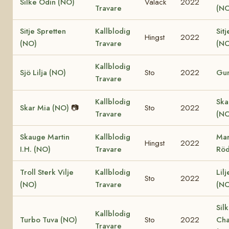
Silke Odin (NO)
Valack
2022
Travare
(NO
Sitje Spretten
Kallblodig
Sitj
Hingst
2022
(NO)
Travare
(NO
Kallblodig
Sjö Lilja (NO)
Sto
2022
Gun
Travare
Kallblodig
Ska
Skar Mia (NO)
📷
Sto
2022
Travare
(NO
Skauge Martin
Kallblodig
Mar
Hingst
2022
I.H. (NO)
Travare
Röd
Troll Sterk Vilje
Kallblodig
Lil
Sto
2022
(NO)
Travare
(NO
Sil
Kallblodig
Turbo Tuva (NO)
Sto
2022
Cha
Travare