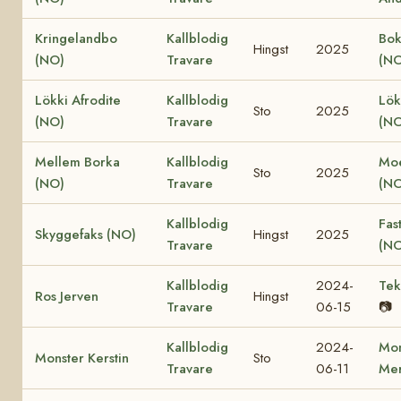
Kringelandbo
Kallblodig
Bok
Hingst
2025
(NO)
Travare
(NO
Lökki Afrodite
Kallblodig
Lök
Sto
2025
(NO)
Travare
(NO
Mellem Borka
Kallblodig
Moe
Sto
2025
(NO)
Travare
(NO
Kallblodig
Fas
Skyggefaks (NO)
Hingst
2025
Travare
(NO
Kallblodig
2024-
Tek
Ros Jerven
Hingst
Travare
06-15
📷
Kallblodig
2024-
Mon
Monster Kerstin
Sto
Travare
06-11
Mer