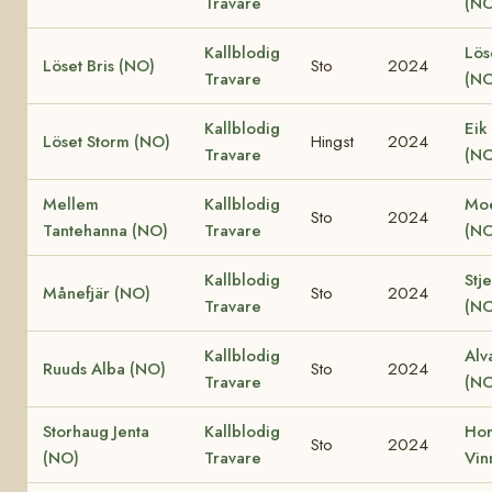
Travare
(NO
Kallblodig
Lös
Löset Bris (NO)
Sto
2024
Travare
(NO
Kallblodig
Eik
Löset Storm (NO)
Hingst
2024
Travare
(NO
Mellem
Kallblodig
Moe
Sto
2024
Tantehanna (NO)
Travare
(NO
Kallblodig
Stj
Månefjär (NO)
Sto
2024
Travare
(NO
Kallblodig
Alv
Ruuds Alba (NO)
Sto
2024
Travare
(NO
Storhaug Jenta
Kallblodig
Ho
Sto
2024
(NO)
Travare
Vin