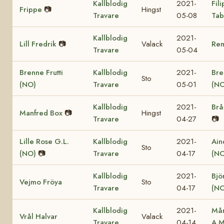
Kallblodig
2021-
Fil
Frippe
📷
Hingst
Travare
05-08
Tab
Kallblodig
2021-
Lill Fredrik
📷
Valack
Re
Travare
05-04
Brenne Frutti
Kallblodig
2021-
Bre
Sto
(NO)
Travare
05-01
(NO
Kallblodig
2021-
Brå
Manfred Box
📷
Hingst
Travare
04-27
📷
Lille Rose G.L.
Kallblodig
2021-
Ain
Sto
(NO)
📷
Travare
04-17
(NO
Kallblodig
2021-
Bjö
Vejmo Fröya
Sto
Travare
04-17
(NO
Kallblodig
2021-
Mån
Vrål Halvar
Valack
Travare
04-14
A.M