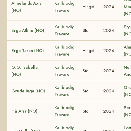
Almelands Axis
Kallblodig
Hingst
2024
Ma
(NO)
Travare
(NO
Kallblodig
Erg
Erga Atline (NO)
Sto
2024
Travare
(NO
Kallblodig
Alm
Erga Taran (NO)
Hingst
2024
Travare
(NO
G.G. Isabella
Kallblodig
Nel
Sto
2024
(NO)
Travare
And
Kallblodig
Gru
Grude Inga (NO)
Sto
2024
Travare
(NO
Kallblodig
Per
Hå Aria (NO)
Sto
2024
Travare
(NO
Kallblodig
Lot