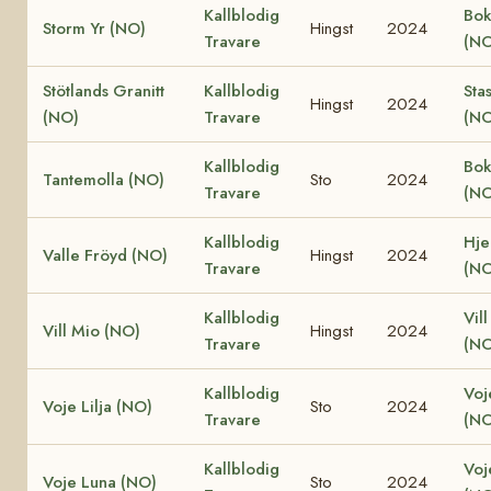
Kallblodig
Bok
Storm Yr (NO)
Hingst
2024
Travare
(NO
Stötlands Granitt
Kallblodig
Sta
Hingst
2024
(NO)
Travare
(NO
Kallblodig
Bok
Tantemolla (NO)
Sto
2024
Travare
(NO
Kallblodig
Hjel
Valle Fröyd (NO)
Hingst
2024
Travare
(NO
Kallblodig
Vill
Vill Mio (NO)
Hingst
2024
Travare
(NO
Kallblodig
Voj
Voje Lilja (NO)
Sto
2024
Travare
(NO
Kallblodig
Voj
Voje Luna (NO)
Sto
2024