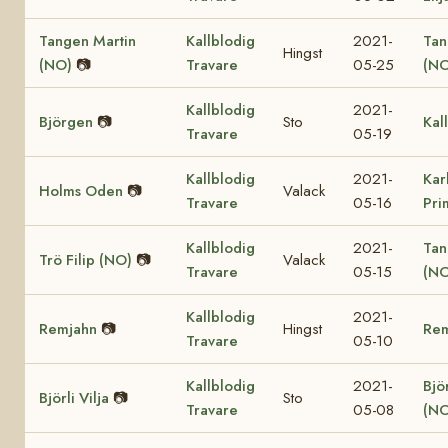
Tangen Martin
Kallblodig
2021-
Tan
Hingst
(NO)
📷
Travare
05-25
(NO
Kallblodig
2021-
Björgen
📷
Sto
Kal
Travare
05-19
Kallblodig
2021-
Kar
Holms Oden
📷
Valack
Travare
05-16
Pri
Kallblodig
2021-
Tan
Trö Filip (NO)
📷
Valack
Travare
05-15
(NO
Kallblodig
2021-
Remjahn
📷
Hingst
Re
Travare
05-10
Kallblodig
2021-
Björ
Björli Vilja
📷
Sto
Travare
05-08
(NO