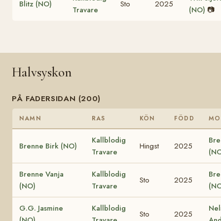
Blitz (NO)
Sto
2025
Travare
(NO)
📷
Halvsyskon
PÅ FADERSIDAN (200)
NAMN
RAS
KÖN
FÖDD
MO
Kallblodig
Bre
Brenne Birk (NO)
Hingst
2025
Travare
(NO
Brenne Vanja
Kallblodig
Bre
Sto
2025
(NO)
Travare
(NO
G.G. Jasmine
Kallblodig
Nel
Sto
2025
(NO)
Travare
And