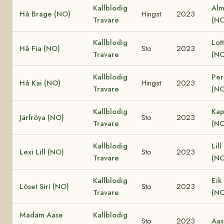
Kallblodig
Alm
Hå Brage (NO)
Hingst
2023
Travare
(NO
Kallblodig
Lot
Hå Fia (NO)
Sto
2023
Travare
(NO
Kallblodig
Per
Hå Kai (NO)
Hingst
2023
Travare
(NO
Kallblodig
Kap
Järfröya (NO)
Sto
2023
Travare
(NO
Kallblodig
Lill
Lexi Lill (NO)
Sto
2023
Travare
(NO
Kallblodig
Eik
Löset Siri (NO)
Sto
2023
Travare
(NO
Madam Aase
Kallblodig
Sto
2023
Aas