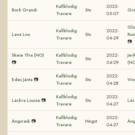
Kallblodig
2022-
Bork Grandi
Sto
Gra
Travare
05-07
Glo
Kallblodig
2022-
Lana Lou
Sto
Rus
Travare
04-29
📷
Skeie Ylva (NO)
Kallblodig
2022-
Jer
Sto
📷
Travare
04-29
(NO
Kallblodig
2022-
Edes Jänta
📷
Sto
Vin
Travare
04-28
Kallblodig
2022-
Läckra Louise
📷
Sto
Läc
Travare
04-27
Kallblodig
2022-
Ängsrask
📷
Hingst
Äng
Travare
04-27