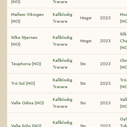
(NO)
Travare
Mellem Vikingen
Kallblodig
Moe
Hingst
2023
(NO)
Travare
(NO
Sil
Silke Stjernen
Kallblodig
Hingst
2023
Cha
(NO)
Travare
(NO
Kallblodig
Uls
Teuphoria (NO)
Sto
2023
Travare
(NO
Kallblodig
Trö
Trö Sol (NO)
Sto
2023
Travare
(NO
Kallblodig
Val
Valle Odina (NO)
Sto
2023
Travare
(NO
Gyl
Kallblodig
Valle Sölvi (NO)
Sto
2023
Tid