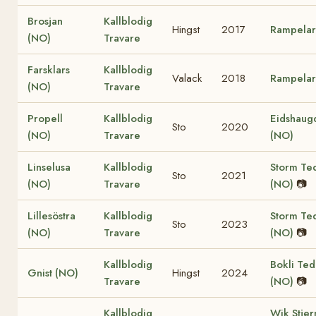
Brosjan
Kallblodig
Hingst
2017
Rampelar
(NO)
Travare
Farsklars
Kallblodig
Valack
2018
Rampelar
(NO)
Travare
Propell
Kallblodig
Eidshaug
Sto
2020
(NO)
Travare
(NO)
Linselusa
Kallblodig
Storm Te
Sto
2021
(NO)
Travare
(NO)
📷
Lillesöstra
Kallblodig
Storm Te
Sto
2023
(NO)
Travare
(NO)
📷
Kallblodig
Bokli Te
Gnist (NO)
Hingst
2024
Travare
(NO)
📷
Kallblodig
Wik Stje