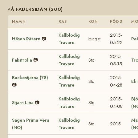
PÅ FADERSIDAN (200)
NAMN
RAS
KÖN
FÖDD
M
Kallblodig
2015-
Häsen Räsern
📷
Hingst
Pel
Travare
05-22
Kallblodig
2015-
Fakstrolla
📷
Sto
Tro
Travare
05-15
Backestjärna (78)
Kallblodig
2015-
Sto
Eli
📷
Travare
04-28
Kallblodig
2015-
Bjö
Stjärn Lina
📷
Sto
Travare
04-08
(N
Sagen Prima Vera
Kallblodig
Ma
Sto
2015
(NO)
Travare
(N