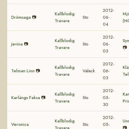
2012-
Kallblodig
Mjö
Drömsaga
📷
Sto
06-
Travare
(N
04
2012-
Kallblodig
Sy
Jevina
📷
Sto
06-
Travare
📷
03
2012-
Kallblodig
Klä
Telman Linn
📷
Valack
06-
Travare
Te
03
2012-
Kallblodig
Kar
Karlängs Faksa
📷
Sto
05-
Travare
Pr
30
2012-
Kallblodig
Un
Veronica
Sto
05-
Travare
📷