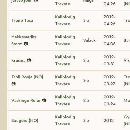
Järvsö John
📷
Hingst
Travare
04-26
(N
Kallblodig
2012-
Trönö Tösa
Sto
Trö
Travare
04-26
Hakkestadhs
Kallblodig
2012-
Valack
Bar
Storm
📷
Travare
04-08
Kallblodig
2012-
Krusina
📷
Sto
Vix
Travare
03-31
Troll Ronja (NO)
Kallblodig
2012-
Tr
Sto
📷
Travare
03-27
(N
Kallblodig
2012-
Väskinge Ruter
📷
Sto
Mo
Travare
03-24
Kallblodig
Gy
Baugeid (NO)
Sto
2012
Travare
(N