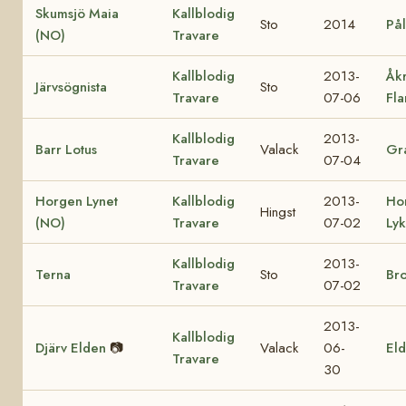
Skumsjö Maia
Kallblodig
Sto
2014
Pål
(NO)
Travare
Kallblodig
2013-
Åk
Järvsögnista
Sto
Travare
07-06
Fl
Kallblodig
2013-
Barr Lotus
Valack
Gra
Travare
07-04
Horgen Lynet
Kallblodig
2013-
Ho
Hingst
(NO)
Travare
07-02
Ly
Kallblodig
2013-
Terna
Sto
Br
Travare
07-02
2013-
Kallblodig
Djärv Elden
📷
Valack
06-
Eld
Travare
30