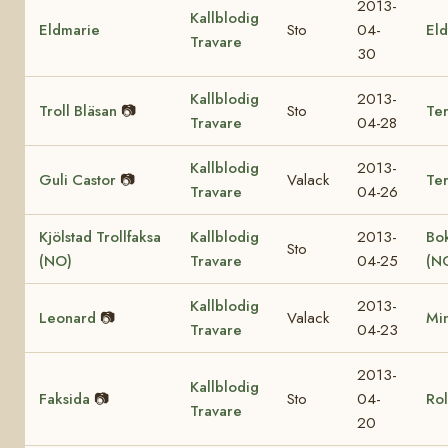
2013-
Kallblodig
Eldmarie
Sto
04-
Eld
Travare
30
Kallblodig
2013-
Troll Bläsan
📷
Sto
Ter
Travare
04-28
Kallblodig
2013-
Guli Castor
📷
Valack
Te
Travare
04-26
Kjölstad Trollfaksa
Kallblodig
2013-
Bok
Sto
(NO)
Travare
04-25
(N
Kallblodig
2013-
Leonard
📷
Valack
Mi
Travare
04-23
2013-
Kallblodig
Faksida
📷
Sto
04-
Rol
Travare
20