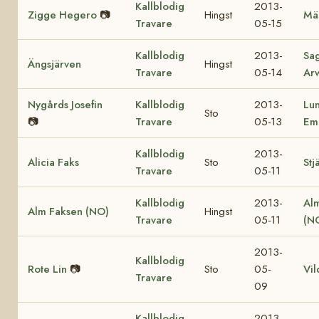
Kallblodig
2013-
Zigge Hegero
📷
Hingst
Mä
Travare
05-15
Kallblodig
2013-
Sa
Ängsjärven
Hingst
Travare
05-14
Ar
Nygårds Josefin
Kallblodig
2013-
Lu
Sto
📷
Travare
05-13
Em
Kallblodig
2013-
Alicia Faks
Sto
Stj
Travare
05-11
Kallblodig
2013-
Al
Alm Faksen (NO)
Hingst
Travare
05-11
(N
2013-
Kallblodig
Rote Lin
📷
Sto
05-
Vil
Travare
09
Kallblodig
2013-