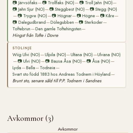
📷
Järvsöfaks
📷
Trollfaks (NO)
📷
Troll Jahn (NO)
—
—
—
📷
Jahn Sjur (NO)
📷
Steggbest (NO)
📷
Stegg (NO)
—
—
📷
Trygve (NO)
📷
Högnar
📷
Högne
📷
Kåre
—
—
—
—
—
📷
Dalegudbrand
Dölegubben
📷
Sterkoder
—
—
—
Toftebrun
Den gamle Toftehingsten
—
—
Hingst från Tofte i Dovre
STOLINJE
Wiig Ulvi (NO)
Ulpila (NO)
Ultana (NO)
Ulvana (NO)
—
—
—
📷
Ulvi (NO)
📷
Bausa Åsa (NO)
📷
Åsa (NO)
—
—
—
—
Lyda
Bella
Todneia
—
—
—
Svart sto född 1883 hos Andreas Todnem i Höyland
—
Brunt sto, senare såld till P.P. Todnem i Sandnes
Avkommor (3)
Avkommor