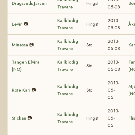
Dragsveds Järven
Hingst
Be
Travare
05-08
Kallblodig
2013-
Levin
📷
Hingst
Åk
Travare
05-08
Kallblodig
2013-
Minessa
📷
Sto
Ka
Travare
05-08
Tangen Elvira
Kallblodig
2013-
Ta
Sto
(NO)
Travare
05-08
(N
2013-
Kallblodig
Mjö
Rote Kari
📷
Sto
05-
Travare
(N
05
2013-
Kallblodig
Stickan
📷
Hingst
05-
Fli
Travare
05