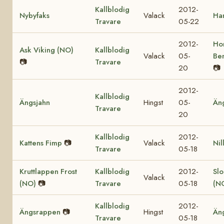
Kallblodig
2012-
Nybyfaks
Valack
Ha
Travare
05-22
2012-
Ho
Ask Viking (NO)
Kallblodig
Valack
05-
Be
📷
Travare
20
📷
2012-
Kallblodig
Ängsjahn
Hingst
05-
Än
Travare
20
Kallblodig
2012-
Kattens Fimp
📷
Valack
Nil
Travare
05-18
Kruttlappen Frost
Kallblodig
2012-
Sl
Valack
(NO)
📷
Travare
05-18
(N
Kallblodig
2012-
Ängsrappen
📷
Hingst
Än
Travare
05-18