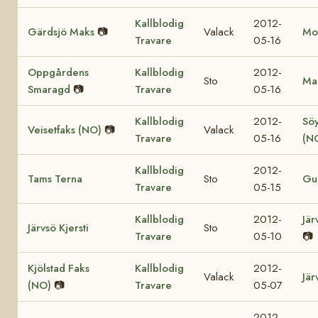
Kallblodig
2012-
Gärdsjö Maks
📷
Valack
Mol
Travare
05-16
Oppgårdens
Kallblodig
2012-
Sto
Mar
Smaragd
📷
Travare
05-16
Kallblodig
2012-
Söy
Veisetfaks (NO)
📷
Valack
Travare
05-16
(N
Kallblodig
2012-
Tams Terna
Sto
Gul
Travare
05-15
Kallblodig
2012-
Jär
Järvsö Kjersti
Sto
Travare
05-10
📷
Kjölstad Faks
Kallblodig
2012-
Valack
Jär
(NO)
📷
Travare
05-07
2012-