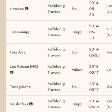
2014-
Kallblodig
Lo
Norskan
📷
Sto
05-
Travare
(N
30
2014-
Kallblodig
Tu
Tummenupp
Hingst
05-
Travare
(N
30
Kallblodig
2014-
Faks Alva
Sto
Mo
Travare
05-23
Leo Faksen (NO)
Kallblodig
2014-
Valack
Lo 
📷
Travare
05-17
Kallblodig
2014-
Tams Juliette
Sto
Gul
Travare
05-17
Kallblodig
2014-
Kjö
Delsbofaks
📷
Hingst
Travare
05-16
(N