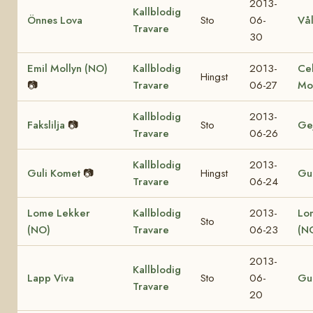
2013-
Kallblodig
Önnes Lova
Sto
06-
Vå
Travare
30
Emil Mollyn (NO)
Kallblodig
2013-
Ce
Hingst
📷
Travare
06-27
Mo
Kallblodig
2013-
Fakslilja
📷
Sto
Ge
Travare
06-26
Kallblodig
2013-
Guli Komet
📷
Hingst
Gul
Travare
06-24
Lome Lekker
Kallblodig
2013-
Lo
Sto
(NO)
Travare
06-23
(N
2013-
Kallblodig
Lapp Viva
Sto
06-
Gul
Travare
20