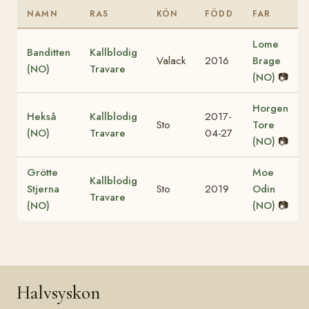
NAMN
RAS
KÖN
FÖDD
FAR
Lome
Banditten
Kallblodig
Valack
2016
Brage
(NO)
Travare
(NO)
📷
Horgen
Hekså
Kallblodig
2017-
Sto
Tore
(NO)
Travare
04-27
(NO)
📷
Grötte
Moe
Kallblodig
Stjerna
Sto
2019
Odin
Travare
(NO)
(NO)
📷
Halvsyskon