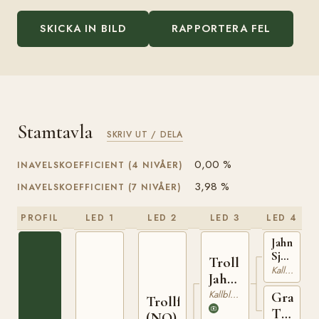
SKICKA IN BILD
RAPPORTERA FEL
Stamtavla
SKRIV UT / DELA
0,00 %
INAVELSKOEFFICIENT (4 NIVÅER)
3,98 %
INAVELSKOEFFICIENT (7 NIVÅER)
PROFIL
LED 1
LED 2
LED 3
LED 4
Jahn
Sjur
Troll
(NO)
Kallblodig Travare
Jahn
T-
(NO)
Kallblodig Travare
Grans
254
Trollfaks
Turi
(NO)