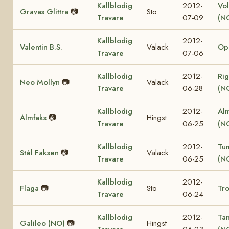
Kallblodig
2012-
Vol
Gravas Glittra
📷
Sto
Travare
07-09
(N
Kallblodig
2012-
Valentin B.S.
Valack
Op
Travare
07-06
Kallblodig
2012-
Rig
Neo Mollyn
📷
Valack
Travare
06-28
(N
Kallblodig
2012-
Al
Almfaks
📷
Hingst
Travare
06-25
(N
Kallblodig
2012-
Tu
Stål Faksen
📷
Valack
Travare
06-25
(N
Kallblodig
2012-
Flaga
📷
Sto
Tro
Travare
06-24
Kallblodig
2012-
Ta
Galileo (NO)
📷
Hingst