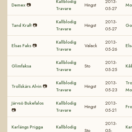
Kallblodig
2013-
Demex
📷
Hingst
Mo
Travare
05-27
Kallblodig
2013-
Tand Kraft
📷
Hingst
Got
Travare
05-27
Kallblodig
2013-
Elsas Faks
📷
Valack
Els
Travare
05-26
Kallblodig
2013-
Glimfaksa
Sto
Kå
Travare
05-25
Kallblodig
2013-
Tro
Trollskärs Alvin
📷
Hingst
Travare
05-23
Mo
Järvsö Bukefalos
Kallblodig
2013-
Hingst
Fr
📷
Travare
05-21
2013-
Karlängs Prigga
Kallblodig
Kar
Sto
05-