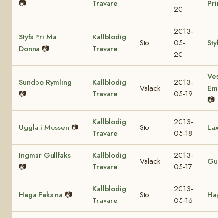
📷
Travare
Pr
20
2013-
Styfs Pri Ma
Kallblodig
Sto
05-
Sty
Donna
📷
Travare
20
Ves
Sundbo Rymling
Kallblodig
2013-
Valack
Em
📷
Travare
05-19
📷
Kallblodig
2013-
Uggla i Mossen
📷
Sto
Lax
Travare
05-18
Ingmar Gullfaks
Kallblodig
2013-
Valack
Gul
📷
Travare
05-17
Kallblodig
2013-
Haga Faksina
📷
Sto
Hag
Travare
05-16