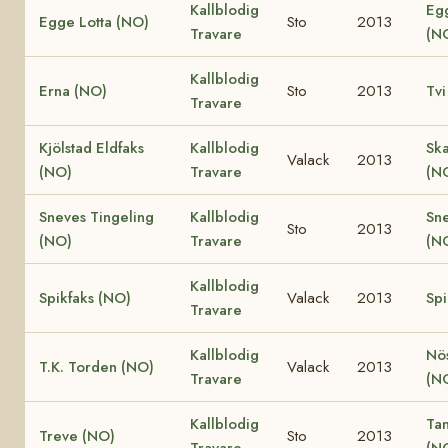
Kallblodig
Eg
Egge Lotta (NO)
Sto
2013
Travare
(N
Kallblodig
Erna (NO)
Sto
2013
Tvi
Travare
Kjölstad Eldfaks
Kallblodig
Ska
Valack
2013
(NO)
Travare
(N
Sneves Tingeling
Kallblodig
Sn
Sto
2013
(NO)
Travare
(N
Kallblodig
Spikfaks (NO)
Valack
2013
Spi
Travare
Kallblodig
Nö
T.K. Torden (NO)
Valack
2013
Travare
(N
Kallblodig
Ta
Treve (NO)
Sto
2013
Travare
(N