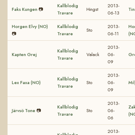
Kallblodig
2013-
Faks Kungen
📷
Hingst
Tin
Travare
06-13
Horgen Elvy (NO)
Kallblodig
2013-
Ho
Sto
📷
Travare
06-11
(N
2013-
Kallblodig
Kapten Grej
Valack
06-
Gr
Travare
09
2013-
Kallblodig
Lex Faxa (NO)
Sto
06-
Mil
Travare
09
2013-
Kallblodig
Za
Järvsö Tone
📷
Sto
06-
Travare
(N
06
2013-
Kallblodig