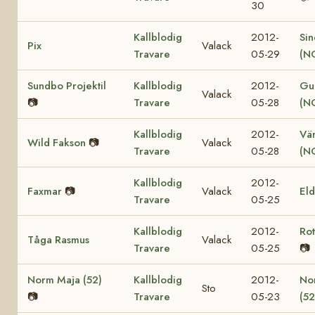
30
Kallblodig
2012-
Sin
Pix
Valack
Travare
05-29
(N
Sundbo Projektil
Kallblodig
2012-
Gul
Valack
📷
Travare
05-28
(N
Kallblodig
2012-
Vär
Wild Fakson
📷
Valack
Travare
05-28
(N
Kallblodig
2012-
Faxmar
📷
Valack
El
Travare
05-25
Kallblodig
2012-
Ro
Tåga Rasmus
Valack
Travare
05-25
📷
Norm Maja (52)
Kallblodig
2012-
No
Sto
📷
Travare
05-23
(52