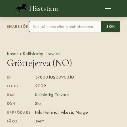
Häststam
SÖK
SNABBSÖK
Raser
›
Kallblodig Travare
Gröttejerva (NO)
578001020090310
ID
2009
FÖDD
Kallblodig Travare
RAS
Sto
KÖN
Nils Helland, Vikeså, Norge
UPPFÖDARE
svart
FÄRG