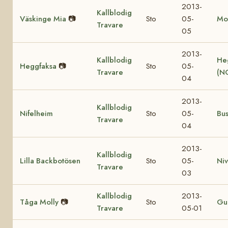
2013-
Kallblodig
Väskinge Mia
📷
Sto
05-
Mo
Travare
05
2013-
Kallblodig
He
Heggfaksa
📷
Sto
05-
Travare
(N
04
2013-
Kallblodig
Nifelheim
Sto
05-
Bu
Travare
04
2013-
Kallblodig
Lilla Backbotösen
Sto
05-
Ni
Travare
03
Kallblodig
2013-
Tåga Molly
📷
Sto
Gul
Travare
05-01