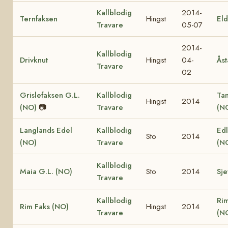
Kallblodig
2014-
Ternfaksen
Hingst
El
Travare
05-07
2014-
Kallblodig
Drivknut
Hingst
04-
Åst
Travare
02
Grislefaksen G.L.
Kallblodig
Ta
Hingst
2014
(NO)
📷
Travare
(N
Langlands Edel
Kallblodig
Edl
Sto
2014
(NO)
Travare
(N
Kallblodig
Maia G.L. (NO)
Sto
2014
Sje
Travare
Kallblodig
Ri
Rim Faks (NO)
Hingst
2014
Travare
(N