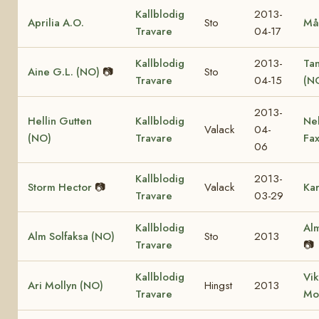
Kallblodig
2013-
Aprilia A.O.
Sto
Må
Travare
04-17
Kallblodig
2013-
Ta
Aine G.L. (NO)
📷
Sto
Travare
04-15
(N
2013-
Hellin Gutten
Kallblodig
Ne
Valack
04-
(NO)
Travare
Fa
06
Kallblodig
2013-
Storm Hector
📷
Valack
Kar
Travare
03-29
Kallblodig
Alm
Alm Solfaksa (NO)
Sto
2013
Travare
📷
Kallblodig
Vik
Ari Mollyn (NO)
Hingst
2013
Travare
Mo