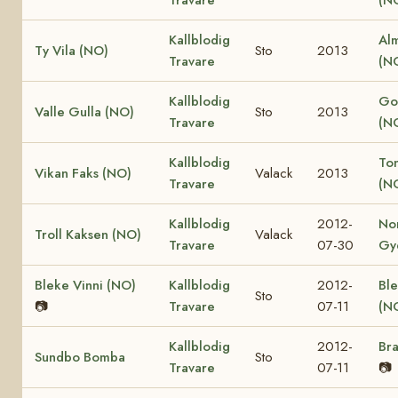
Kallblodig
Al
Ty Vila (NO)
Sto
2013
Travare
(N
Kallblodig
Go
Valle Gulla (NO)
Sto
2013
Travare
(N
Kallblodig
Ton
Vikan Faks (NO)
Valack
2013
Travare
(N
Kallblodig
2012-
No
Troll Kaksen (NO)
Valack
Travare
07-30
Gy
Bleke Vinni (NO)
Kallblodig
2012-
Ble
Sto
📷
Travare
07-11
(N
Kallblodig
2012-
Bra
Sundbo Bomba
Sto
Travare
07-11
📷