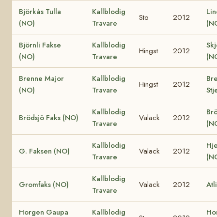
Björkås Tulla
Kallblodig
Lin
Sto
2012
(NO)
Travare
(N
Björnli Fakse
Kallblodig
Skj
Hingst
2012
(NO)
Travare
(N
Brenne Major
Kallblodig
Br
Hingst
2012
(NO)
Travare
Stj
Kallblodig
Brö
Brödsjö Faks (NO)
Valack
2012
Travare
(N
Kallblodig
Hje
G. Faksen (NO)
Valack
2012
Travare
(N
Kallblodig
Gromfaks (NO)
Valack
2012
Atl
Travare
Horgen Gaupa
Kallblodig
Ho