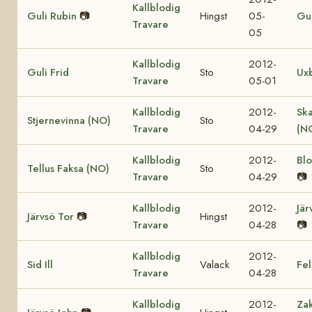
Kallblodig
Guli Rubin
📷
Hingst
05-
Gul
Travare
05
Kallblodig
2012-
Guli Frid
Sto
Ux
Travare
05-01
Kallblodig
2012-
Sk
Stjernevinna (NO)
Sto
Travare
04-29
(N
Kallblodig
2012-
Bl
Tellus Faksa (NO)
Sto
Travare
04-29
📷
Kallblodig
2012-
Jär
Järvsö Tor
📷
Hingst
Travare
04-28
📷
Kallblodig
2012-
Sid Ill
Valack
Fel
Travare
04-28
Kallblodig
2012-
Za