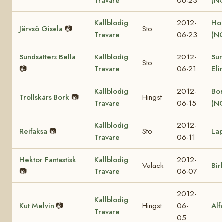
Travare
06-23
(N
Kallblodig
2012-
Ho
Järvsö Gisela
📷
Sto
Travare
06-23
(N
Sundsätters Bella
Kallblodig
2012-
Sun
Sto
📷
Travare
06-21
Eli
Kallblodig
2012-
Bor
Trollskärs Bork
📷
Hingst
Travare
06-15
(N
Kallblodig
2012-
Reifaksa
📷
Sto
La
Travare
06-11
Hektor Fantastisk
Kallblodig
2012-
Valack
Bir
📷
Travare
06-07
2012-
Kallblodig
Kut Melvin
📷
Hingst
06-
Alf
Travare
05