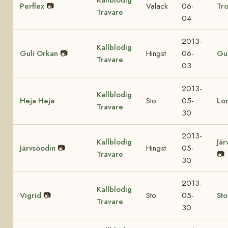
Perflex
📷
Valack
06-
Tro
Travare
04
2013-
Kallblodig
Guli Orkan
📷
Hingst
06-
Gul
Travare
03
2013-
Kallblodig
Heja Heja
Sto
05-
Lo
Travare
30
2013-
Kallblodig
Jär
Järvsöodin
📷
Hingst
05-
Travare
📷
30
2013-
Kallblodig
Vigrid
📷
Sto
05-
St
Travare
30