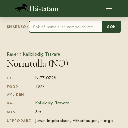
Häststam
SÖK
SNABBSÖK
Raser
›
Kallblodig Travare
Normtulla (NO)
N-77-0728
ID
1977
FÖDD
AVLIDEN
Kallblodig Travare
RAS
Sto
KÖN
Johan Ingebretsen, Akkerhaugen, Norge
UPPFÖDARE