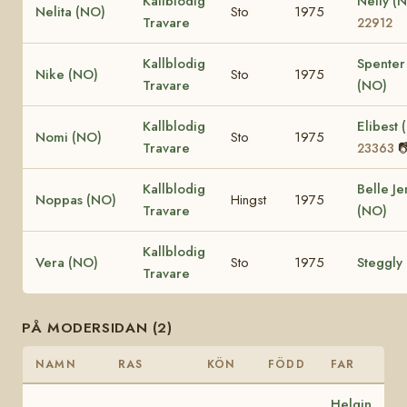
Kallblodig
Nelly (
Nelita (NO)
Sto
1975
Travare
22912
Kallblodig
Spenter
Nike (NO)
Sto
1975
Travare
(NO)
Kallblodig
Elibest
Nomi (NO)
Sto
1975
Travare

23363
Kallblodig
Belle Je
Noppas (NO)
Hingst
1975
Travare
(NO)
Kallblodig
Vera (NO)
Sto
1975
Steggly
Travare
PÅ MODERSIDAN (2)
NAMN
RAS
KÖN
FÖDD
FAR
Helgin