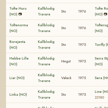
Tofte Huru
Kallblodig
Tofte R
Sto
1976
(NO)
📷
Travare
(NO)
📷
Toftenorma
Kallblodig
Tofteru
Sto
1976
(NO)
Travare
(NO)
Borejenta
Kallblodig
Sto
1975
Torifly 
(NO)
Travare
Hebbe Lille
Kallblodig
Seira St
Hingst
1975
(NO)
Travare
(NO)
Kallblodig
Liar (NO)
Valack
1975
Sera (N
Travare
Kallblodig
Line (N
Linka (NO)
Sto
1975
Travare
22180