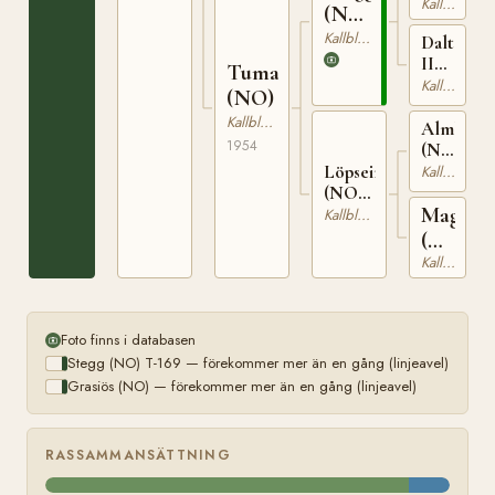
Kallblodig Travare
T-
(NO)
66
T-
Kallblodig Travare
Dalterna
169
II
Tuma
(NO)
Kallblodig Travare
(NO)
T-
Kallblodig Travare
201
Almlisvar
1954
(NO)
T-
Löpseira
Kallblodig Travare
106
(NO)
Magga
T-1119
Kallblodig Travare
(NO)
Kallblodig Travare
T-
845
Foto finns i databasen
Stegg (NO) T-169 — förekommer mer än en gång (linjeavel)
Grasiös (NO) — förekommer mer än en gång (linjeavel)
RASSAMMANSÄTTNING