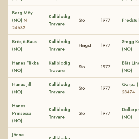
Berg Möy
Kallblodig
(NO)
Sto
1977
Fredstul
N
Travare
24682
Brösjö-Baus
Kallblodig
Stegg K
Hingst
1977
(NO)
Travare
(NO)
Hanes Flikka
Kallblodig
Bläs Lin
Sto
1977
(NO)
Travare
(NO)
Hanes Jill
Kallblodig
Garpa 
Sto
1977
(NO)
Travare
23474
Hanes
Kallblodig
Dollarpr
Prinsessa
Sto
1977
Travare
(NO)
(NO)
Jönne
Kallblodig