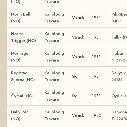
(NO)
Travare
Norm Bell
Kallblodig
Pili-Stje
Valack
1981
(NO)
Travare
(NO)
Norms
Kallblodig
Valack
1981
Tullik (
Trigger (NO)
Travare
Normsgutt
Kallblodig
Heksmi
Valack
1981
(NO)
Travare
N 23921
Registad
Kallblodig
Dallysi
Sto
1981
Stjerna (NO)
Travare
24186
Kallblodig
Öymai (NO)
Sto
1981
Öydis (
Travare
Dally Per
Kallblodig
Damona
Valack
1980
(NO)
Travare
T- 2240