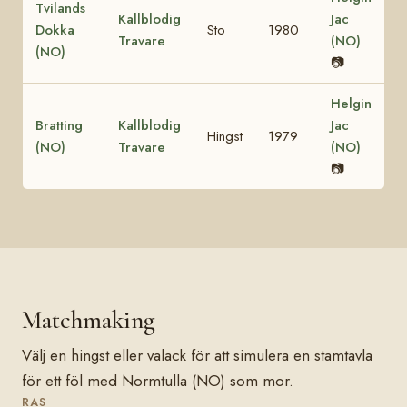
Tvilands
Kallblodig
Jac
Dokka
Sto
1980
Travare
(NO)
(NO)
📷
Helgin
Bratting
Kallblodig
Jac
Hingst
1979
(NO)
Travare
(NO)
📷
Matchmaking
Välj en hingst eller valack för att simulera en stamtavla
för ett föl med Normtulla (NO) som mor.
RAS