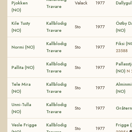
Pjokken
Valack
1977
Dallygul
Travare
(NO)
Kile Tusty
Kallblodig
Östby Da
Sto
1977
(NO)
Travare
(NO)
Kallblodig
Fiksi (
Normi (NO)
Sto
1977
Travare
23588
Kallblodig
Pallasst
Pallita (NO)
Sto
1977
Travare
(NO)
N 
Tele Mira
Kallblodig
Alminmi
Sto
1977
(NO)
Travare
(NO)
Unni-Tulla
Kallblodig
Sto
1977
Gråtern
(NO)
Travare
Vesle Frigge
Kallblodig
Frigge 
Sto
1977
(NO)
Travare

22954