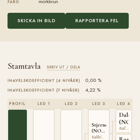
mörkbrun
FÄRG
SKICKA IN BILD
RAPPORTERA FEL
Stamtavla
SKRIV UT / DELA
0,00 %
INAVELSKOEFFICIENT (4 NIVÅER)
4,22 %
INAVELSKOEFFICIENT (7 NIVÅER)
PROFIL
LED 1
LED 2
LED 3
LED 4
Dalegu
(NO)
Stjerneprins
Kallblodig Travare
(NO)
T-122
Kallblodig Travare
Raua