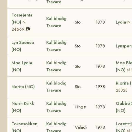
Travare
Fossejenta
Kallblodig
(NO)
Sto
1978
Lydia
N
N
Travare
📷
24669
Lyn Spenca
Kallblodig
Sto
1978
Lynspen
(NO)
Travare
Moe Lydia
Kallblodig
Moe Bl
Sto
1978
(NO)
Travare
(NO)
N 
Kallblodig
Riorita
Norita (NO)
Sto
1978
Travare
23323
Norm Kvikk
Kallblodig
Gubbe S
Hingst
1978
(NO)
Travare
(NO)
Toksesokken
Kallblodig
Lorettst
Valack
1978
(NO)
Travare
(NO)
N 