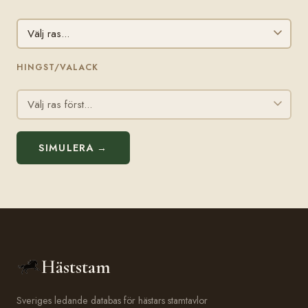
HINGST/VALACK
SIMULERA →
Häststam
Sveriges ledande databas för hästars stamtavlor