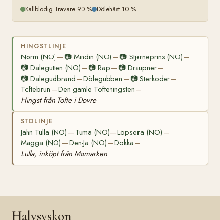
Kallblodig Travare 90 %
Dölehäst 10 %
HINGSTLINJE
Norm (NO)
📷
Mindin (NO)
📷
Stjerneprins (NO)
—
—
—
📷
Dalegutten (NO)
📷
Rap
📷
Draupner
—
—
—
📷
Dalegudbrand
Dölegubben
📷
Sterkoder
—
—
—
Toftebrun
Den gamle Toftehingsten
—
—
Hingst från Tofte i Dovre
STOLINJE
Jahn Tulla (NO)
Tuma (NO)
Löpseira (NO)
—
—
—
Magga (NO)
Den-Ja (NO)
Dokka
—
—
—
Lulla, inköpt från Momarken
Halvsyskon