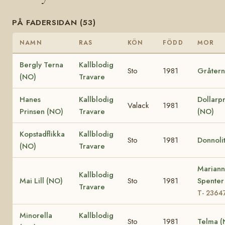
PÅ FADERSIDAN (53)
NAMN
RAS
KÖN
FÖDD
MOR
Bergly Terna
Kallblodig
Sto
1981
Gråtern
(NO)
Travare
Hanes
Kallblodig
Dollarpr
Valack
1981
Prinsen (NO)
Travare
(NO)
Kopstadflikka
Kallblodig
Sto
1981
Donnoli
(NO)
Travare
Marian
Kallblodig
Mai Lill (NO)
Sto
1981
Spenter
Travare
T- 2364
Minorella
Kallblodig
Sto
1981
Telma (