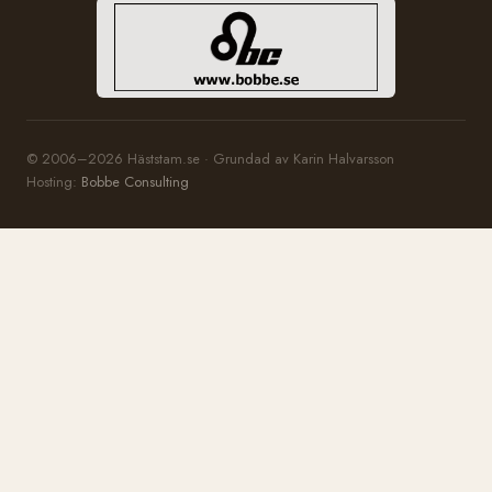
© 2006–2026 Häststam.se · Grundad av Karin Halvarsson
Hosting:
Bobbe Consulting