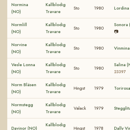
Normina
Kallblodig
Sto
1980
Lordina
(NO)
Travare
Normlill
Kallblodig
Sonora 
Sto
1980
(NO)
Travare
📷
Norvine
Kallblodig
Sto
1980
Vinmina
(NO)
Travare
Vesle Lonna
Kallblodig
Salina 
Sto
1980
(NO)
Travare
23397
Norm Bläsen
Kallblodig
Hingst
1979
Toriros
(NO)
Travare
Normstegg
Kallblodig
Valack
1979
Stegglit
(NO)
Travare
Kallblodig
Davinor (NO)
Hingst
1978
Dally Vi