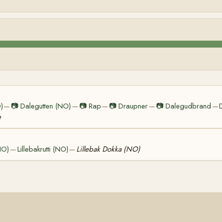
)
📷
Dalegutten (NO)
📷
Rap
📷
Draupner
📷
Dalegudbrand
—
—
—
—
—
e
NO)
Lillebakrutti (NO)
Lillebak Dokka (NO)
—
—