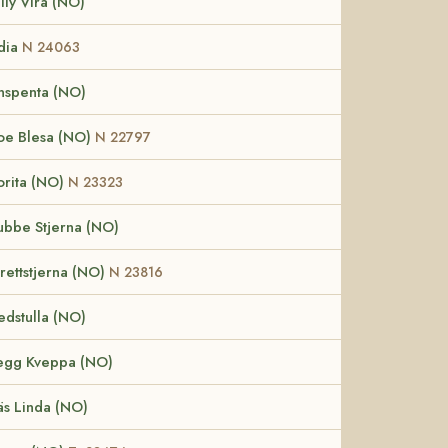
lly Vira (NO)
dia
N 24063
nspenta (NO)
e Blesa (NO)
N 22797
orita (NO)
N 23323
bbe Stjerna (NO)
rettstjerna (NO)
N 23816
edstulla (NO)
egg Kveppa (NO)
äs Linda (NO)