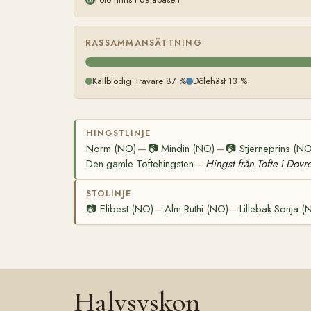
RASSAMMANSÄTTNING
Kallblodig Travare 87 %
Dölehäst 13 %
HINGSTLINJE
Norm (NO)
📷
Mindin (NO)
📷
Stjerneprins (NO
—
—
Den gamle Toftehingsten
Hingst från Tofte i Dovr
—
STOLINJE
📷
Elibest (NO)
Alm Ruthi (NO)
Lillebak Sonja (
—
—
Halvsyskon