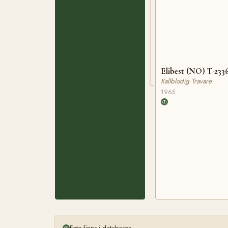
Elibest (NO) T-233
Kallblodig Travare
1965
Foto finns i databasen