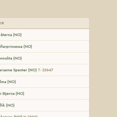
OR
återna (NO)
llarprinsessa (NO)
nnolita (NO)
rianne Spenter (NO)
T- 23647
lma (NO)
li-Stjerna (NO)
llik (NO)
ksmina (NO)
N 23921