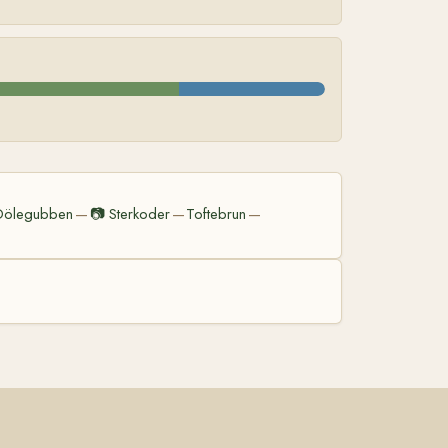
Dölegubben
📷
Sterkoder
Toftebrun
—
—
—