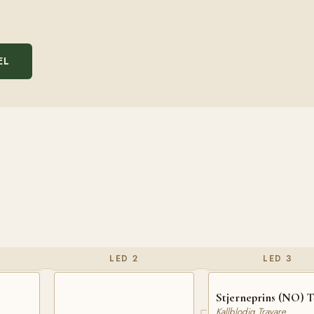
EL
LED 2
LED 3
Stjerneprins (NO) T
Kallblodig Travare