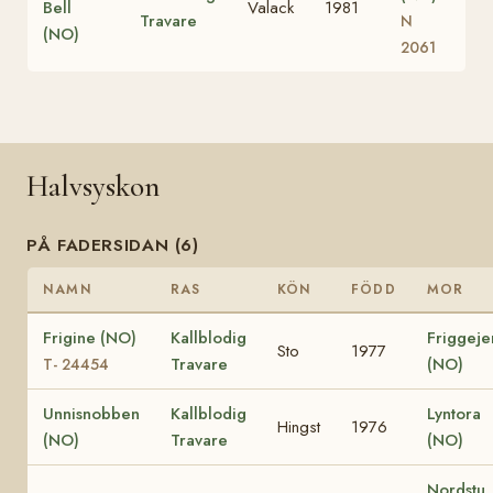
Bell
Valack
1981
Travare
N
(NO)
2061
Halvsyskon
PÅ FADERSIDAN (6)
NAMN
RAS
KÖN
FÖDD
MOR
Frigine (NO)
Kallblodig
Friggeje
Sto
1977
Travare
(NO)
T- 24454
Unnisnobben
Kallblodig
Lyntora
Hingst
1976
(NO)
Travare
(NO)
Nordstu