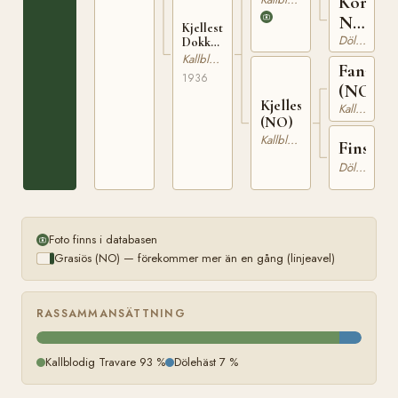
Kora
N
Kjellestad
Dölehäst
2164
Dokka
(NO)
Kallblodig Travare
Fanarå
T-517
1936
(NO)
Kjellestadjenta
Kallblodig Travare
(NO)
Kallblodig Travare
Finska
Dölehäst
Foto finns i databasen
Grasiös (NO) — förekommer mer än en gång (linjeavel)
RASSAMMANSÄTTNING
Kallblodig Travare 93 %
Dölehäst 7 %