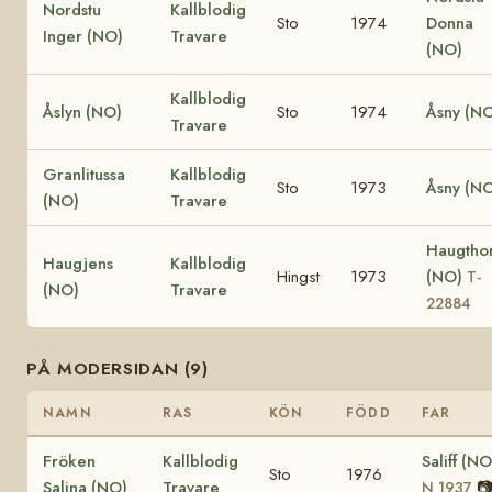
Nordstu
Kallblodig
Sto
1974
Donna
Inger (NO)
Travare
(NO)
Kallblodig
Åslyn (NO)
Sto
1974
Åsny (N
Travare
Granlitussa
Kallblodig
Sto
1973
Åsny (N
(NO)
Travare
Haugtho
Haugjens
Kallblodig
Hingst
1973
(NO)
T-
(NO)
Travare
22884
PÅ MODERSIDAN (9)
NAMN
RAS
KÖN
FÖDD
FAR
Fröken
Kallblodig
Saliff (NO
Sto
1976
Salina (NO)
Travare

N 1937