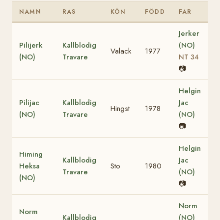
NAMN
RAS
KÖN
FÖDD
FAR
Jerker
Pilijerk
Kallblodig
(NO)
Valack
1977
(NO)
Travare
NT 34
📷
Helgin
Pilijac
Kallblodig
Jac
Hingst
1978
(NO)
Travare
(NO)
📷
Helgin
Himing
Kallblodig
Jac
Heksa
Sto
1980
Travare
(NO)
(NO)
📷
Norm
Norm
Kallblodig
(NO)