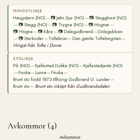
HINGSTLINJE
Haugstjern (NO)
📷
Jahn Sjur (NO)
📷
Steggbest (NO)
—
—
📷
Stegg (NO)
📷
Trygve (NO)
📷
Högnar
—
—
—
—
📷
Högne
📷
Kåre
📷
Dalegudbrand
Dölegubben
—
—
—
📷
Sterkoder
Toftebrun
Den gamle Toftehingsten
—
—
—
—
Hingst från Tofte i Dovre
STOLINJE
Pili (NO)
Kjellestad Dokka (NO)
Kjellestadjenta (NO)
—
—
Finska
Lunna
Finska
—
—
—
—
Brunt sto född 1873 tillhörig Gudbrand G. Lunder
—
Brunt sto
Brunt sto inköpt från Gudbrandsdalen
—
Avkommor (4)
Avkommor