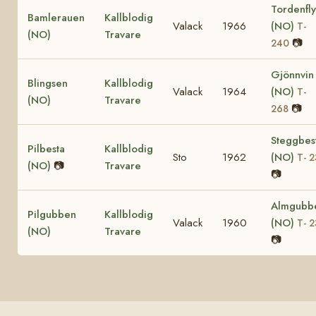
Tordenfly
Bamlerauen
Kallblodig
Valack
1966
(NO)
T-
(NO)
Travare
📷
240
Gjönnvin
Blingsen
Kallblodig
Valack
1964
(NO)
T-
(NO)
Travare
📷
268
Steggbes
Pilbesta
Kallblodig
Sto
1962
(NO)
T- 
(NO)
📷
Travare
📷
Almgubb
Pilgubben
Kallblodig
Valack
1960
(NO)
T- 
(NO)
Travare
📷