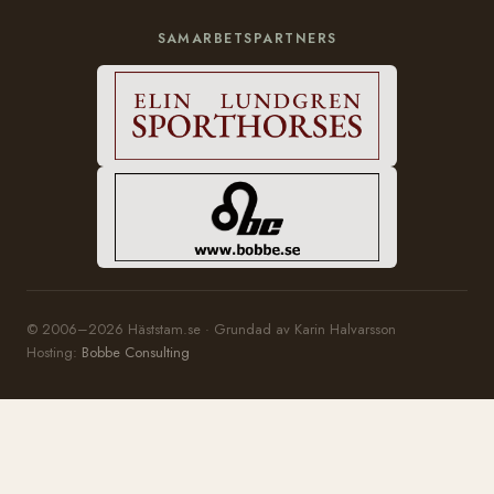
SAMARBETSPARTNERS
© 2006–2026 Häststam.se · Grundad av Karin Halvarsson
Hosting:
Bobbe Consulting