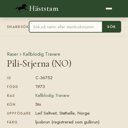
Häststam
SÖK
SNABBSÖK
Raser
›
Kallblodig Travare
Pili-Stjerna (NO)
C-36752
ID
1973
FÖDD
Kallblodig Travare
RAS
Sto
KÖN
Leif Seltveit, Stathelle, Norge
UPPFÖDARE
ljusbrun (registrerad som gulbrun)
FÄRG