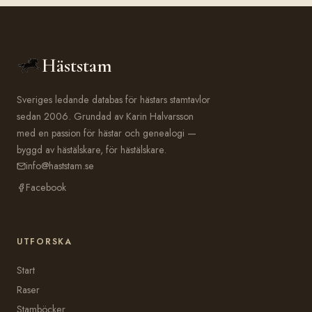
Häststam
Sveriges ledande databas för hästars stamtavlor
sedan 2006. Grundad av Karin Halvarsson
med en passion för hästar och genealogi —
byggd av hästälskare, för hästälskare.
info@haststam.se
Facebook
UTFORSKA
Start
Raser
Stamböcker