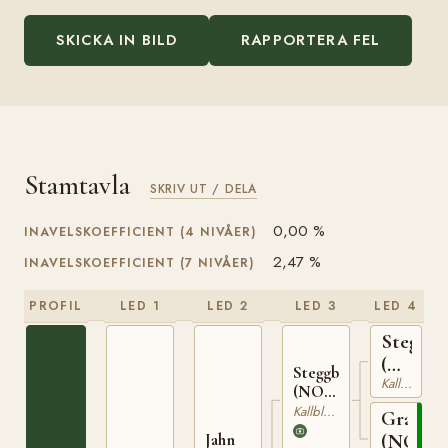
SKICKA IN BILD
RAPPORTERA FEL
Stamtavla
SKRIV UT / DELA
0,00 %
INAVELSKOEFFICIENT (4 NIVÅER)
2,47 %
INAVELSKOEFFICIENT (7 NIVÅER)
PROFIL
LED 1
LED 2
LED 3
LED 4
Stegg
(NO)
Steggbest
Kallblodig Travare
T-
(NO)
169
T-233
Kallblodig Travare
Grasiös
Jahn
(NO)