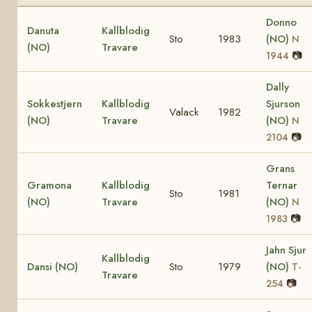
Donno
Danuta
Kallblodig
Sto
1983
(NO)
N
(NO)
Travare
📷
1944
Dally
Sokkestjern
Kallblodig
Sjurson
Valack
1982
(NO)
Travare
(NO)
N
📷
2104
Grans
Gramona
Kallblodig
Ternar
Sto
1981
(NO)
Travare
(NO)
N
📷
1983
Jahn Sjur
Kallblodig
Dansi (NO)
Sto
1979
(NO)
T-
Travare
📷
254