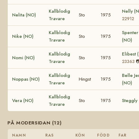
Kallblodig
Nelly (
Nelita (NO)
Sto
1975
Travare
22912
Kallblodig
Spenter
Nike (NO)
Sto
1975
Travare
(NO)
Kallblodig
Elibest
Nomi (NO)
Sto
1975
Travare

23363
Kallblodig
Belle Je
Noppas (NO)
Hingst
1975
Travare
(NO)
Kallblodig
Vera (NO)
Sto
1975
Steggly
Travare
PÅ MODERSIDAN (12)
NAMN
RAS
KÖN
FÖDD
FAR