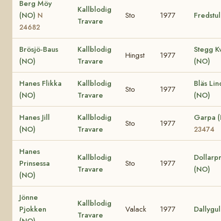
Berg Möy
Kallblodig
(NO)
Sto
1977
Fredstul
N
Travare
24682
Brösjö-Baus
Kallblodig
Stegg K
Hingst
1977
(NO)
Travare
(NO)
Hanes Flikka
Kallblodig
Bläs Lin
Sto
1977
(NO)
Travare
(NO)
Hanes Jill
Kallblodig
Garpa 
Sto
1977
(NO)
Travare
23474
Hanes
Kallblodig
Dollarpr
Prinsessa
Sto
1977
Travare
(NO)
(NO)
Jönne
Kallblodig
Pjokken
Valack
1977
Dallygul
Travare
(NO)