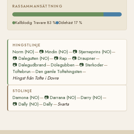
RASSAMMANSÄTTNING
Kallblodig Travare 83 %
Dölehäst 17 %
HINGSTLINJE
Norm (NO)
📷
Mindin (NO)
📷
Stjerneprins (NO)
—
—
—
📷
Dalegutten (NO)
📷
Rap
📷
Draupner
—
—
—
📷
Dalegudbrand
Dölegubben
📷
Sterkoder
—
—
—
Toftebrun
Den gamle Toftehingsten
—
—
Hingst från Tofte i Dovre
STOLINJE
Damona (NO)
📷
Darrana (NO)
Darry (NO)
—
—
—
📷
Dally (NO)
Dally
Svarta
—
—