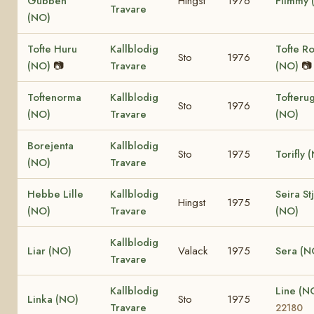
Gubben
Hingst
1976
Flimmy 
Travare
(NO)
Tofte Huru
Kallblodig
Tofte R
Sto
1976
(NO)
📷
Travare
(NO)
📷
Toftenorma
Kallblodig
Tofteru
Sto
1976
(NO)
Travare
(NO)
Borejenta
Kallblodig
Sto
1975
Torifly 
(NO)
Travare
Hebbe Lille
Kallblodig
Seira St
Hingst
1975
(NO)
Travare
(NO)
Kallblodig
Liar (NO)
Valack
1975
Sera (N
Travare
Kallblodig
Line (N
Linka (NO)
Sto
1975
Travare
22180