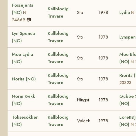
Fossejenta
Kallblodig
(NO)
Sto
1978
Lydia
N
N
Travare
📷
24669
Lyn Spenca
Kallblodig
Sto
1978
Lynspen
(NO)
Travare
Moe Lydia
Kallblodig
Moe Bl
Sto
1978
(NO)
Travare
(NO)
N 
Kallblodig
Riorita
Norita (NO)
Sto
1978
Travare
23323
Norm Kvikk
Kallblodig
Gubbe S
Hingst
1978
(NO)
Travare
(NO)
Toksesokken
Kallblodig
Lorettst
Valack
1978
(NO)
Travare
(NO)
N 