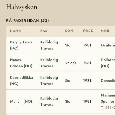
Halvsyskon
PÅ FADERSIDAN (53)
NAMN
RAS
KÖN
FÖDD
MOR
Bergly Terna
Kallblodig
Sto
1981
Gråtern
(NO)
Travare
Hanes
Kallblodig
Dollarpr
Valack
1981
Prinsen (NO)
Travare
(NO)
Kopstadflikka
Kallblodig
Sto
1981
Donnoli
(NO)
Travare
Marian
Kallblodig
Mai Lill (NO)
Sto
1981
Spenter
Travare
T- 2364