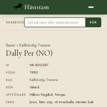
Häststam
SÖK
SNABBSÖK
Raser
›
Kallblodig Travare
Dally Per (NO)
NK-800287
ID
1980
FÖDD
Kallblodig Travare
RAS
Valack
KÖN
Håkon Nygård, Norge
UPPFÖDARE
brun, liten snp, vit innerballe vänster bak
FÄRG