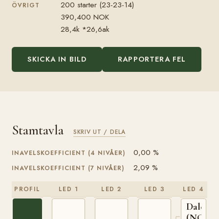
200 starter (23-23-14)
ÖVRIGT
390,400 NOK
28,4k *26,6ak
SKICKA IN BILD
RAPPORTERA FEL
Stamtavla
SKRIV UT / DELA
0,00 %
INAVELSKOEFFICIENT (4 NIVÅER)
2,09 %
INAVELSKOEFFICIENT (7 NIVÅER)
PROFIL
LED 1
LED 2
LED 3
LED 4
Dalegu
(NO)