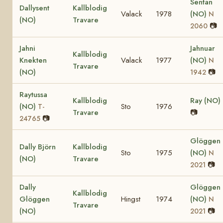
Sentan
Dallysent
Kallblodig
Valack
1978
(NO)
N
(NO)
Travare
📷
2060
Jahni
Jahnuar
Kallblodig
Knekten
Valack
1977
(NO)
N
Travare
(NO)
📷
1942
Raytussa
Kallblodig
Ray (NO)
(NO)
Sto
1976
T-
Travare
📷
📷
24765
Glöggen
Dally Björn
Kallblodig
Sto
1975
(NO)
N
(NO)
Travare
📷
2021
Dally
Glöggen
Kallblodig
Glöggen
Hingst
1974
(NO)
N
Travare
(NO)
📷
2021