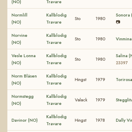
(NO)
Travare
Normlill
Kallblodig
Sonora 
Sto
1980
(NO)
Travare
📷
Norvine
Kallblodig
Sto
1980
Vinmina
(NO)
Travare
Vesle Lonna
Kallblodig
Salina 
Sto
1980
(NO)
Travare
23397
Norm Bläsen
Kallblodig
Hingst
1979
Toriros
(NO)
Travare
Normstegg
Kallblodig
Valack
1979
Stegglit
(NO)
Travare
Kallblodig
Davinor (NO)
Hingst
1978
Dally Vi
Travare