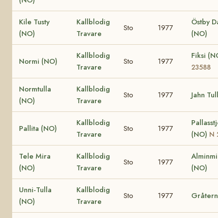
Kile Tusty
Kallblodig
Östby Da
Sto
1977
(NO)
Travare
(NO)
Kallblodig
Fiksi (
Normi (NO)
Sto
1977
Travare
23588
Normtulla
Kallblodig
Sto
1977
Jahn Tul
(NO)
Travare
Kallblodig
Pallasst
Pallita (NO)
Sto
1977
Travare
(NO)
N 
Tele Mira
Kallblodig
Alminmi
Sto
1977
(NO)
Travare
(NO)
Unni-Tulla
Kallblodig
Sto
1977
Gråtern
(NO)
Travare