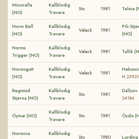
Minorella
Kallblodig
Sto
1981
Telma (
(NO)
Travare
Norm Bell
Kallblodig
Pili-Stje
Valack
1981
(NO)
Travare
(NO)
Norms
Kallblodig
Valack
1981
Tullik (
Trigger (NO)
Travare
Normsgutt
Kallblodig
Heksmi
Valack
1981
(NO)
Travare
N 23921
Registad
Kallblodig
Dallysi
Sto
1981
Stjerna (NO)
Travare
24186
Kallblodig
Öymai (NO)
Sto
1981
Öydis (
Travare
Normina
Kallblodig
Sto
1980
Lordina