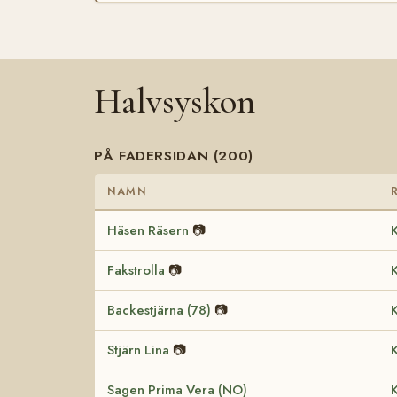
Halvsyskon
PÅ FADERSIDAN (200)
NAMN
Häsen Räsern
📷
K
Fakstrolla
📷
K
Backestjärna (78)
📷
K
Stjärn Lina
📷
K
Sagen Prima Vera (NO)
K