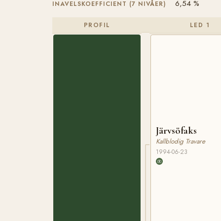
6,54 %
INAVELSKOEFFICIENT (7 NIVÅER)
PROFIL
LED 1
Järvsöfaks
Kallblodig Travare
1994-06-23