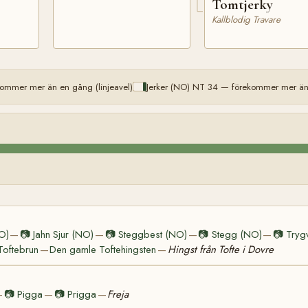
Tomtjerky
Kallblodig Travare
ommer mer än en gång (linjeavel)
Jerker (NO) NT 34 — förekommer mer än 
NO)
📷
Jahn Sjur (NO)
📷
Steggbest (NO)
📷
Stegg (NO)
📷
Tryg
—
—
—
—
Toftebrun
Den gamle Toftehingsten
Hingst från Tofte i Dovre
—
—
📷
Pigga
📷
Prigga
Freja
—
—
—