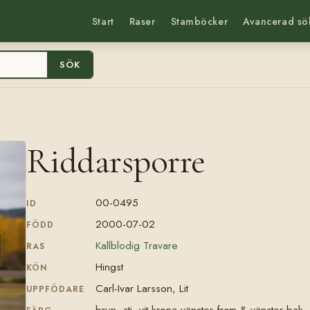
Start
Raser
Stamböcker
Avancerad sö
SÖK
Riddarsporre
00-0495
ID
2000-07-02
FÖDD
Kallblodig Travare
RAS
Hingst
KÖN
Carl-Ivar Larsson, Lit
UPPFÖDARE
brun, stj, vit krona vänster fram & vänster bak