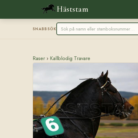
Häststam
SNABBSÖK
Raser
›
Kallblodig Travare