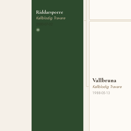
Riddarsporre
Kallblodig Travare
2000-07-02
Vallbruna
Kallblodig Travare
1988-05-13