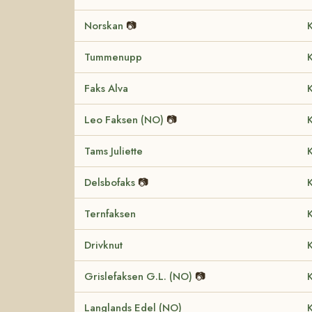
Norskan
📷
K
Tummenupp
K
Faks Alva
K
Leo Faksen (NO)
📷
K
Tams Juliette
K
Delsbofaks
📷
K
Ternfaksen
K
Drivknut
K
Grislefaksen G.L. (NO)
📷
K
Langlands Edel (NO)
K