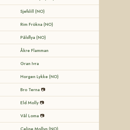
Sjefslill (NO)
Rim Frökna (NO)
Pålsflya (NO)
Åkre Flamman
Gran Ivra
Horgen Lykke (NO)
Bro Terna
📷
Eld Molly
📷
Vål Loma
📷
Celine Mollyn (NO)