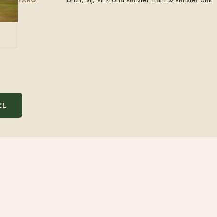
FÄRG
EL