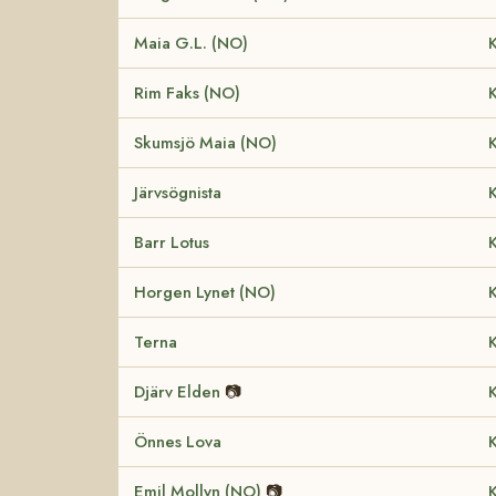
Maia G.L. (NO)
K
Rim Faks (NO)
K
Skumsjö Maia (NO)
K
Järvsögnista
K
Barr Lotus
K
Horgen Lynet (NO)
K
Terna
K
Djärv Elden
📷
K
Önnes Lova
K
Emil Mollyn (NO)
📷
K