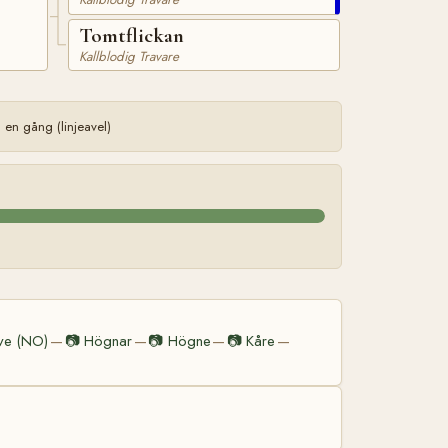
Tomtflickan
Kallblodig Travare
en gång (linjeavel)
ve (NO)
📷
Högnar
📷
Högne
📷
Kåre
—
—
—
—