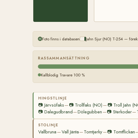
Foto finns i databasen
Jahn Sjur (NO) T-254 — förek
RASSAMMANSÄTTNING
Kallblodig Travare 100 %
HINGSTLINJE
📷
Järvsöfaks
📷
Trollfaks (NO)
📷
Troll Jahn (
—
—
📷
Dalegudbrand
Dölegubben
📷
Sterkoder
—
—
—
STOLINJE
Vallbruna
Vall Jänta
Tomtjerky
📷
Tomtflickan
—
—
—