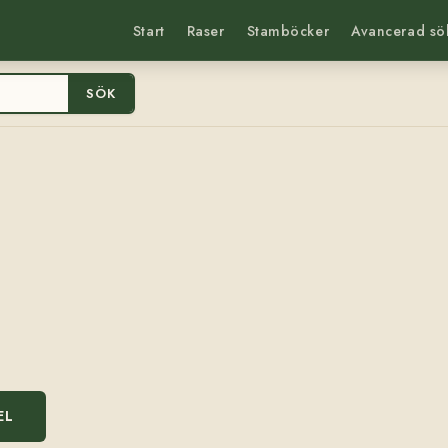
Start
Raser
Stamböcker
Avancerad sö
SÖK
EL