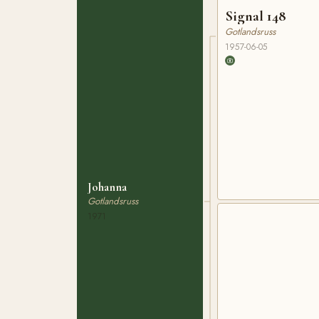
Signal 148
Gotlandsruss
1957-06-05
Johanna
Gotlandsruss
1971