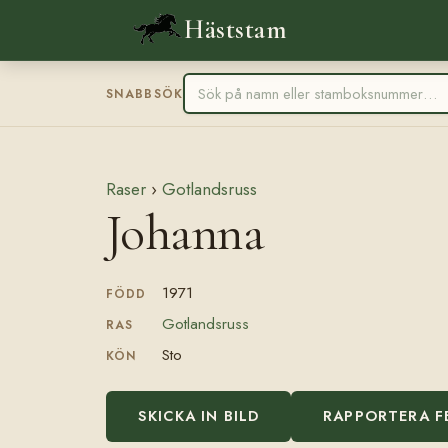
Häststam
SNABBSÖK
Raser
›
Gotlandsruss
Johanna
1971
FÖDD
Gotlandsruss
RAS
Sto
KÖN
SKICKA IN BILD
RAPPORTERA F