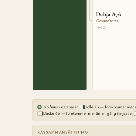
Dahja 876
Gotlandsruss
1962
Foto finns i databasen
Dolle 78 — förekommer mer än
Ducke 66 — förekommer mer än en gång (linjeavel)
RASSAMMANSÄTTNING