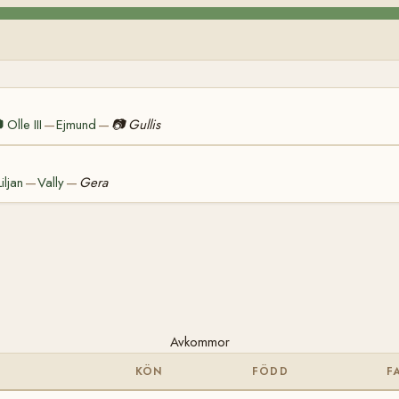

Olle III
Ejmund
📷
Gullis
—
—
Liljan
Vally
Gera
—
—
Avkommor
KÖN
FÖDD
F