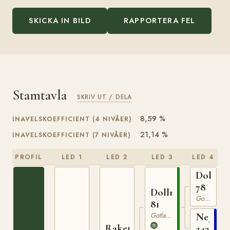
SKICKA IN BILD
RAPPORTERA FEL
Stamtavla
SKRIV UT / DELA
8,59 %
INAVELSKOEFFICIENT (4 NIVÅER)
21,14 %
INAVELSKOEFFICIENT (7 NIVÅER)
PROFIL
LED 1
LED 2
LED 3
LED 4
Dolle
78
Dollman
Gotlandsruss
81
Gotlandsruss
Nego
Raketen
243