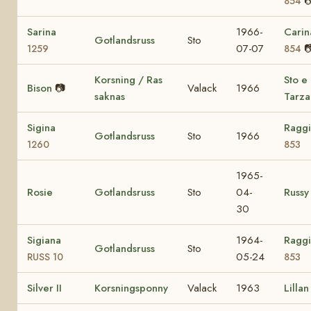

854
Sarina
1966-
Carin
Gotlandsruss
Sto
07-07

1259
854
Korsning / Ras
Sto e
Bison
📷
Valack
1966
saknas
Tarza
Sigina
Ragg
Gotlandsruss
Sto
1966
1260
853
1965-
Rosie
Gotlandsruss
Sto
04-
Russy
30
Sigiana
1964-
Ragg
Gotlandsruss
Sto
05-24
RUSS 10
853
Silver II
Korsningsponny
Valack
1963
Lillan