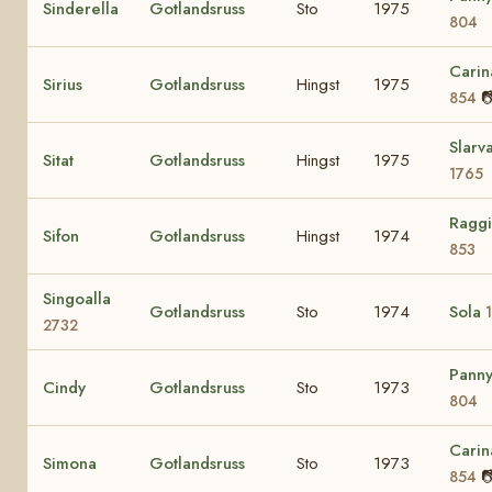
Sinderella
Gotlandsruss
Sto
1975
804
Carin
Sirius
Gotlandsruss
Hingst
1975

854
Slarv
Sitat
Gotlandsruss
Hingst
1975
1765
Ragg
Sifon
Gotlandsruss
Hingst
1974
853
Singoalla
Gotlandsruss
Sto
1974
Sola
2732
Pann
Cindy
Gotlandsruss
Sto
1973
804
Carin
Simona
Gotlandsruss
Sto
1973

854