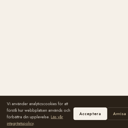
Vi använder analyticscookies för att
förstå hur webbplatsen används och
Acceptera
Avvisa
förbättra din upplevelse.
Läs vår
integritetspolicy
.