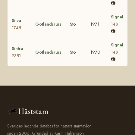
📷
Signal
Silva
Gotlandsruss
Sto
1971
148
1745
📷
Signal
Sintra
Gotlandsruss
Sto
1970
148
2351
📷
Häststam
Sveriges ledande databas för hästars stamtavlor
sedan 2006. Grundad av Karin Halvarsson