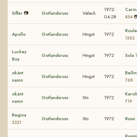
1972-
Carin
Siffer
📷
Gotlandsruss
Valack
04-28

854
Roule
Apollo
Gotlandsruss
Hingst
1972
1262
Luckey
Gotlandsruss
Hingst
1972
Sola
Boy
okänt
Belli
Gotlandsruss
Hingst
1972
namn
768
okänt
Karol
Gotlandsruss
Sto
1972
namn
719
Regina
Gotlandsruss
Sto
1972
Russi
3221
Ragg