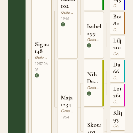
102
Gotlandsruss
Gotlandsruss
Botajr
1946
80
Isabella
Gotlandsruss
299
Gotlandsruss
Liljan
Signal
201
148
Gotlandsruss
Gotlandsruss
Ducke
1957-06-
05
66
Nils
Gotlandsruss
Dacke
94
Gotlandsruss
Lotta
260
Maja
Gotlandsruss
1234
Gotlandsruss
Klipp
1954
93
Skota
Gotlandsruss
403