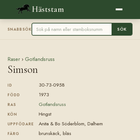
Häststam
SÖK
SNABBSÖK
Raser
›
Gotlandsruss
Simson
30-73-0958
ID
1973
FÖDD
Gotlandsruss
RAS
Hingst
KÖN
Anita & Bo Söderblom, Dalhem
UPPFÖDARE
brunskäck, bläs
FÄRG