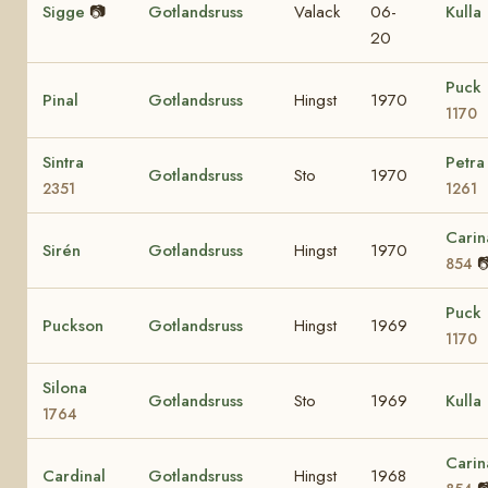
Sigge
📷
Gotlandsruss
Valack
06-
Kulla
20
Puck
Pinal
Gotlandsruss
Hingst
1970
1170
Sintra
Petra
Gotlandsruss
Sto
1970
2351
1261
Carin
Sirén
Gotlandsruss
Hingst
1970

854
Puck
Puckson
Gotlandsruss
Hingst
1969
1170
Silona
Gotlandsruss
Sto
1969
Kulla
1764
Carin
Cardinal
Gotlandsruss
Hingst
1968