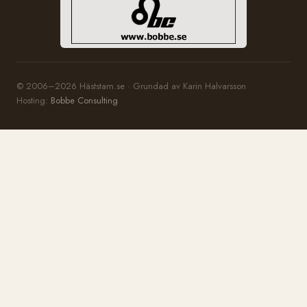
© 2006–2026 Häststam.se · Grundad av Karin Halvarsson
Hosting:
Bobbe Consulting