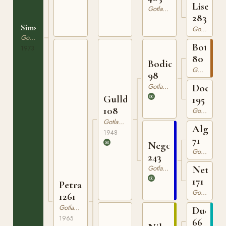
Lisen
Gotlandsruss
283
Simson
Gotlandsruss
Gotlandsruss
Botajr
1973
80
Bodick
Gotlandsruss
98
Gotlandsruss
Docka
Gullding
195
108
Gotlandsruss
Gotlandsruss
Algo
1948
71
Nego
Gotlandsruss
243
Gotlandsruss
Netta
171
Petra
Gotlandsruss
1261
Gotlandsruss
Ducke
1965
66