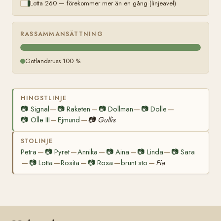
Lotta 260 — förekommer mer än en gång (linjeavel)
RASSAMMANSÄTTNING
Gotlandsruss 100 %
HINGSTLINJE
📷
Signal
📷
Raketen
📷
Dollman
📷
Dolle
—
—
—
—
📷
Olle III
Ejmund
📷
Gullis
—
—
STOLINJE
Petra
📷
Pyret
Annika
📷
Aina
📷
Linda
📷
Sara
—
—
—
—
—
📷
Lotta
Rosita
📷
Rosa
brunt sto
Fia
—
—
—
—
—