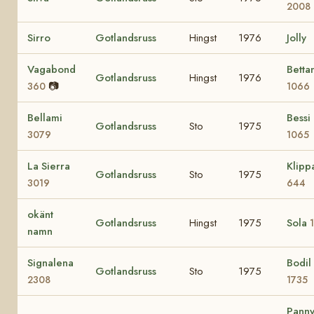
2008
Sirro
Gotlandsruss
Hingst
1976
Jolly
Vagabond
Betta
Gotlandsruss
Hingst
1976
📷
360
1066
Bellami
Bessi
Gotlandsruss
Sto
1975
3079
1065
La Sierra
Klipp
Gotlandsruss
Sto
1975
3019
644
okänt
Gotlandsruss
Hingst
1975
Sola
namn
Signalena
Bodil
Gotlandsruss
Sto
1975
2308
1735
Pann