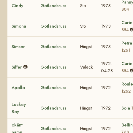
Pann
Cindy
Gotlandsruss
Sto
1973
804
Carin
Simona
Gotlandsruss
Sto
1973

854
Petra
Simson
Gotlandsruss
Hingst
1973
1261
1972-
Carin
Siffer
📷
Gotlandsruss
Valack
04-28

854
Roule
Apollo
Gotlandsruss
Hingst
1972
1262
Luckey
Gotlandsruss
Hingst
1972
Sola
Boy
okänt
Belli
Gotlandsruss
Hingst
1972
namn
768