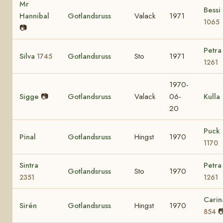
Mr
Bessi
Hannibal
Gotlandsruss
Valack
1971
1065
📷
Petra
Silva
Gotlandsruss
Sto
1971
1745
1261
1970-
Sigge
📷
Gotlandsruss
Valack
06-
Kulla
20
Puck
Pinal
Gotlandsruss
Hingst
1970
1170
Sintra
Petra
Gotlandsruss
Sto
1970
2351
1261
Carin
Sirén
Gotlandsruss
Hingst
1970

854