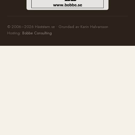
© 2006–2026 Häststam.se · Grundad av Karin Halvarsson
Hosting:
Bobbe Consulting