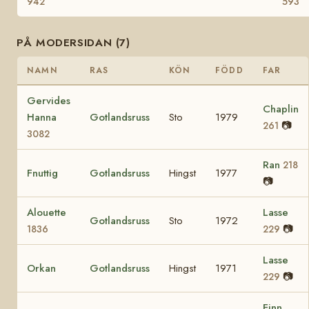
942
593
PÅ MODERSIDAN (7)
NAMN
RAS
KÖN
FÖDD
FAR
Gervides
Chaplin
Hanna
Gotlandsruss
Sto
1979
📷
261
3082
Ran
218
Fnuttig
Gotlandsruss
Hingst
1977
📷
Alouette
Lasse
Gotlandsruss
Sto
1972
📷
1836
229
Lasse
Orkan
Gotlandsruss
Hingst
1971
📷
229
Finn