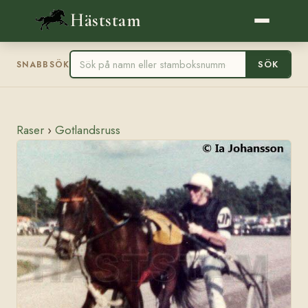
Häststam
SÖK
SNABBSÖK
Raser
›
Gotlandsruss