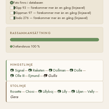
Foto finns i databasen
Klipp 93 — förekommer mer än en gång (linjeavel)
Klippman 97 — förekommer mer än en gång (linjeavel)
Dodo 276 — förekommer mer än en gång (linjeavel)
RASSAMMANSÄTTNING
Gotlandsruss 100 %
HINGSTLINJE
📷
Signal
📷
Raketen
📷
Dollman
📷
Dolle
—
—
—
—
📷
Olle III
Ejmund
📷
Gullis
—
—
STOLINJE
Rosette
Chosi
📷
Lillyboj
📷
Lilly
📷
Liljan
Vally
—
—
—
—
—
—
Gera