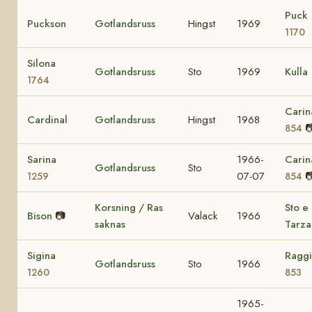
Puck
Puckson
Gotlandsruss
Hingst
1969
1170
Silona
Gotlandsruss
Sto
1969
Kulla
1764
Carin
Cardinal
Gotlandsruss
Hingst
1968

854
Sarina
1966-
Carin
Gotlandsruss
Sto
07-07

1259
854
Korsning / Ras
Sto e
Bison
📷
Valack
1966
saknas
Tarza
Sigina
Ragg
Gotlandsruss
Sto
1966
1260
853
1965-