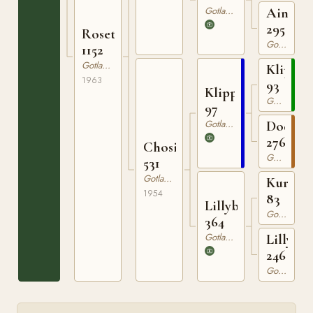
445
Gotlandsruss
Aina
295
Rosette
Gotlandsruss
1152
Gotlandsruss
Klipp
1963
93
Klippman
Gotlandsruss
97
Gotlandsruss
Dodo
276
Chosi
Gotlandsruss
531
Gotlandsruss
Kurre
1954
83
Lillyboj
Gotlandsruss
364
Gotlandsruss
Lilly
246
Gotlandsruss