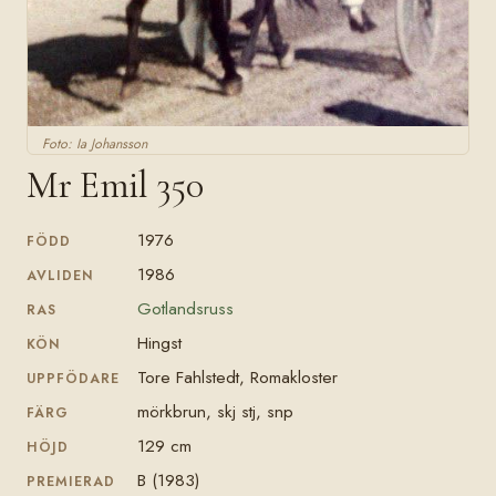
Foto: Ia Johansson
Mr Emil 350
1976
FÖDD
1986
AVLIDEN
Gotlandsruss
RAS
Hingst
KÖN
Tore Fahlstedt, Romakloster
UPPFÖDARE
mörkbrun, skj stj, snp
FÄRG
129 cm
HÖJD
B (1983)
PREMIERAD