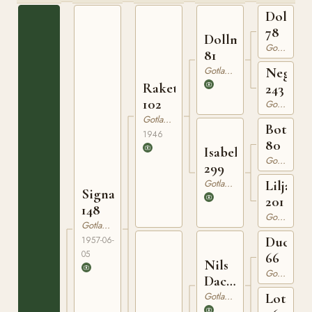
Dolle
78
Dollman
Gotlandsruss
81
Gotlandsruss
Nego
Raketen
243
102
Gotlandsruss
Gotlandsruss
Botajr
1946
80
Isabella
Gotlandsruss
299
Gotlandsruss
Liljan
Signal
201
148
Gotlandsruss
Gotlandsruss
Ducke
1957-06-
05
66
Nils
Gotlandsruss
Dacke
94
Gotlandsruss
Lotta