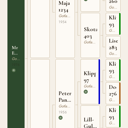
260
Maja
Gotlandsruss
1234
Gotlandsruss
Klipp
1954
93
Skota
Gotlandsruss
403
Lisen
Gotlandsruss
283
Mr
Emil
Gotlandsruss
350
Gotlandsruss
Klipp
1976
93
Klippman
Gotlandsruss
97
Gotlandsruss
Dodo
Peter
276
Pan
Gotlandsruss
137
Gotlandsruss
Klipp
1956
93
Lill-
Gotlandsruss
Gull