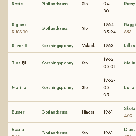
Rosie
Gotlandsruss
Sto
04-
Russy
30
Sigiana
1964-
Ragg
Gotlandsruss
Sto
05-24
RUSS 10
853
Silver II
Korsningsponny
Valack
1963
Lillan
1962-
Tina
📷
Korsningsponny
Sto
Malin
05-08
1962-
Marina
Korsningsponny
Sto
05-
Lotta
05
Skota
Buster
Gotlandsruss
Hingst
1961
403
Rosita
Diana
Gotlandsruss
Sto
1961