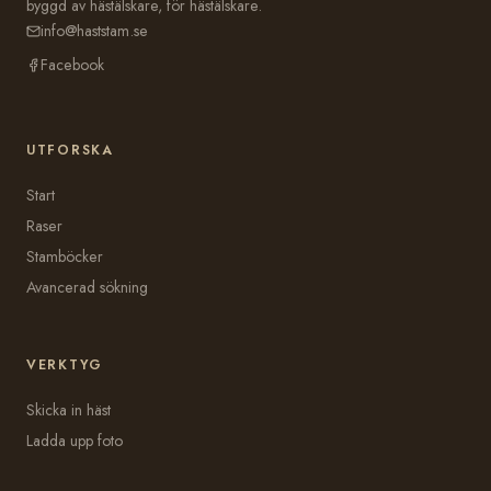
byggd av hästälskare, för hästälskare.
info@haststam.se
Facebook
UTFORSKA
Start
Raser
Stamböcker
Avancerad sökning
VERKTYG
Skicka in häst
Ladda upp foto