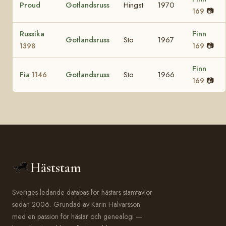
Proud
Gotlandsruss
Hingst
1970
📷
169
Russika
Finn
Gotlandsruss
Sto
1967
📷
1398
169
Finn
Fia
Gotlandsruss
Sto
1966
1146
📷
169
Häststam
Sveriges ledande databas för hästars stamtavlor
sedan 2006. Grundad av Karin Halvarsson
med en passion för hästar och genealogi —