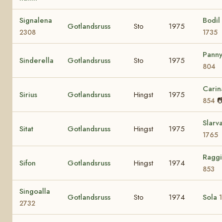
Signalena
Bodil
Gotlandsruss
Sto
1975
2308
1735
Pann
Sinderella
Gotlandsruss
Sto
1975
804
Carin
Sirius
Gotlandsruss
Hingst
1975

854
Slarv
Sitat
Gotlandsruss
Hingst
1975
1765
Ragg
Sifon
Gotlandsruss
Hingst
1974
853
Singoalla
Gotlandsruss
Sto
1974
Sola
2732