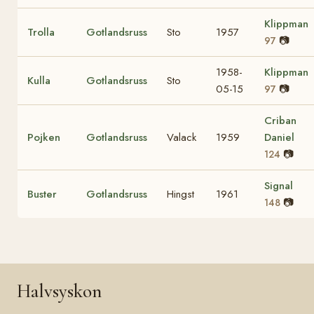
Klippman
Trolla
Gotlandsruss
Sto
1957
📷
97
1958-
Klippman
Kulla
Gotlandsruss
Sto
05-15
📷
97
Criban
Pojken
Gotlandsruss
Valack
1959
Daniel
📷
124
Signal
Buster
Gotlandsruss
Hingst
1961
📷
148
Halvsyskon