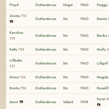
Floyd
Gotlandsruss
Hingst
1960
Peggy
Gnista
715
Gotlandsruss
Sto
1960
Ranita
📷
Karolina
Gotlandsruss
Sto
1960
Becka
719
Kätty
Gotlandsruss
Sto
1960
Molly
753
3
Lillbabs
Gotlandsruss
Sto
1960
Lillgull
721
Mona
Gotlandsruss
Sto
1960
Magd
724
Rosita
Gotlandsruss
Sto
1960
Rosalil
756
Pyret
5
Amor
📷
Gotlandsruss
Valack
1959
📷