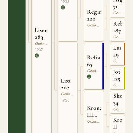
1933
71
Regina
Gotlandsruss
220
Rebeck
Gotlandsruss
Lisen
187
283
Gotlandsruss
Gotlandsruss
Ludde
1937
49
Reform
Gotlandsruss
65
Gotlandsruss
Jota
125
Lisa
Gotlandsruss
202
Gotlandsruss
Skote
1923
34
Krona
Gotlandsruss
III
Krona
151
Gotlandsruss
II