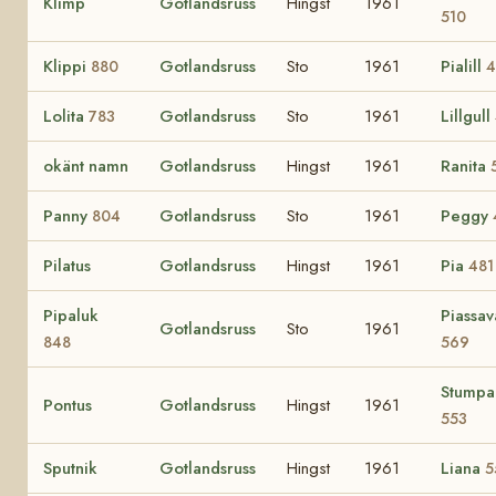
Klimp
Gotlandsruss
Hingst
1961
510
Klippi
Gotlandsruss
Sto
1961
Pialill
880
4
Lolita
Gotlandsruss
Sto
1961
Lillgull
783
okänt namn
Gotlandsruss
Hingst
1961
Ranita
Panny
Gotlandsruss
Sto
1961
Peggy
804
Pilatus
Gotlandsruss
Hingst
1961
Pia
481
Pipaluk
Piassav
Gotlandsruss
Sto
1961
848
569
Stumpa
Pontus
Gotlandsruss
Hingst
1961
553
Sputnik
Gotlandsruss
Hingst
1961
Liana
5