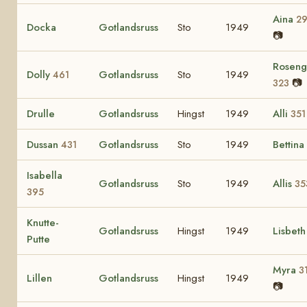
Aina
2
Docka
Gotlandsruss
Sto
1949
📷
Roseng
Dolly
Gotlandsruss
Sto
1949
461
📷
323
Drulle
Gotlandsruss
Hingst
1949
Alli
351
Dussan
Gotlandsruss
Sto
1949
Bettina
431
Isabella
Gotlandsruss
Sto
1949
Allis
35
395
Knutte-
Gotlandsruss
Hingst
1949
Lisbet
Putte
Myra
3
Lillen
Gotlandsruss
Hingst
1949
📷