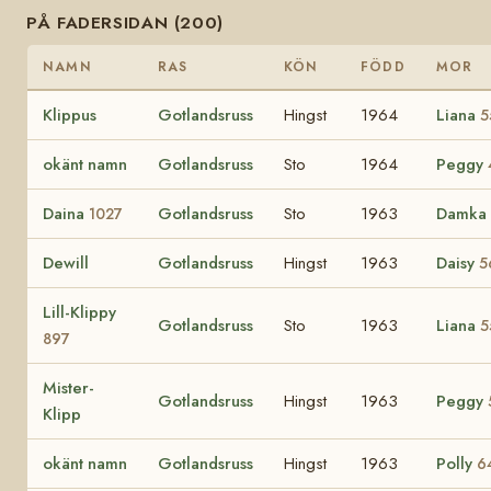
PÅ FADERSIDAN (200)
NAMN
RAS
KÖN
FÖDD
MOR
Klippus
Gotlandsruss
Hingst
1964
Liana
5
okänt namn
Gotlandsruss
Sto
1964
Peggy
Daina
Gotlandsruss
Sto
1963
Damka
1027
Dewill
Gotlandsruss
Hingst
1963
Daisy
5
Lill-Klippy
Gotlandsruss
Sto
1963
Liana
5
897
Mister-
Gotlandsruss
Hingst
1963
Peggy
Klipp
okänt namn
Gotlandsruss
Hingst
1963
Polly
6