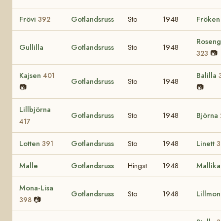
Frövi
Gotlandsruss
Sto
1948
Fröke
392
Roseng
Gullilla
Gotlandsruss
Sto
1948
📷
323
Kajsen
Balilla
401
Gotlandsruss
Sto
1948
📷
📷
Lillbjörna
Gotlandsruss
Sto
1948
Björna
417
Lotten
Gotlandsruss
Sto
1948
Linett
391
3
Malle
Gotlandsruss
Hingst
1948
Mallik
Mona-Lisa
Gotlandsruss
Sto
1948
Lillmon
📷
398