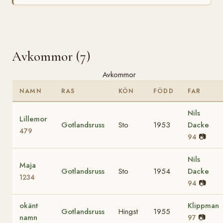
Avkommor (7)
Avkommor
NAMN
RAS
KÖN
FÖDD
FAR
Nils
Lillemor
Gotlandsruss
Sto
1953
Dacke
479
📷
94
Nils
Maja
Gotlandsruss
Sto
1954
Dacke
1234
📷
94
okänt
Klippman
Gotlandsruss
Hingst
1955
namn
📷
97