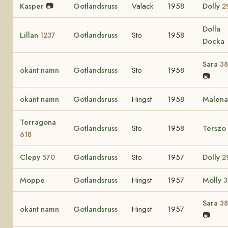
Kasper
📷
Gotlandsruss
Valack
1958
Dolly
2
Dolla
Lillan
Gotlandsruss
Sto
1958
1237
Docka
Sara
3
okänt namn
Gotlandsruss
Sto
1958
📷
okänt namn
Gotlandsruss
Hingst
1958
Malen
Terragona
Gotlandsruss
Sto
1958
Terszo
618
Clepy
Gotlandsruss
Sto
1957
Dolly
570
2
Moppe
Gotlandsruss
Hingst
1957
Molly
3
Sara
3
okänt namn
Gotlandsruss
Hingst
1957
📷