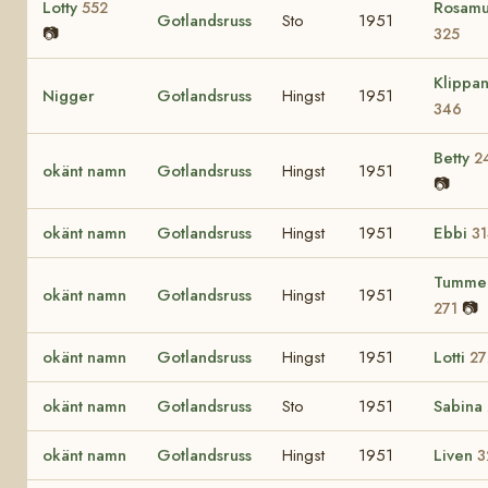
Lotty
Rosam
552
Gotlandsruss
Sto
1951
📷
325
Klippa
Nigger
Gotlandsruss
Hingst
1951
346
Betty
2
okänt namn
Gotlandsruss
Hingst
1951
📷
okänt namn
Gotlandsruss
Hingst
1951
Ebbi
3
Tummel
okänt namn
Gotlandsruss
Hingst
1951
📷
271
okänt namn
Gotlandsruss
Hingst
1951
Lotti
27
okänt namn
Gotlandsruss
Sto
1951
Sabina
okänt namn
Gotlandsruss
Hingst
1951
Liven
3