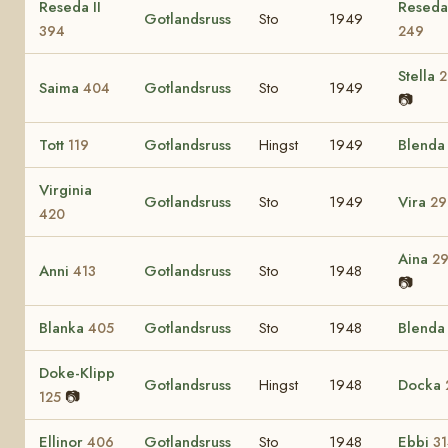
Reseda II
Reseda
Gotlandsruss
Sto
1949
394
249
Stella
2
Saima
Gotlandsruss
Sto
1949
404
📷
Tott
Gotlandsruss
Hingst
1949
Blend
119
Virginia
Gotlandsruss
Sto
1949
Vira
29
420
Aina
2
Anni
Gotlandsruss
Sto
1948
413
📷
Blanka
Gotlandsruss
Sto
1948
Blend
405
Doke-Klipp
Gotlandsruss
Hingst
1948
Docka
📷
125
Ellinor
Gotlandsruss
Sto
1948
Ebbi
406
3