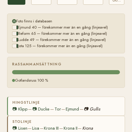
Gotlandsruss
Foto finns i databasen
Ejmund 40 — förekommer mer än en gång (linjeavel)
Reform 65 — förekommer mer än en gång (linjeavel)
Ludde 49 — förekommer mer än en gång (linjeavel)
Jota 125 — förekommer mer än en gång (linjeavel)
RASSAMMANSÄTTNING
Gotlandsruss 100 %
HINGSTLINJE
📷
Klipp
📷
Ducke
Tor
Ejmund
📷
Gullis
—
—
—
—
STOLINJE
📷
Lisen
Lisa
Krona III
Krona II
Krona
—
—
—
—