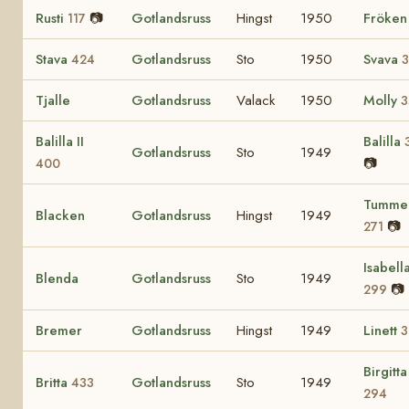
Rusti
📷
Gotlandsruss
Hingst
1950
Fröke
117
Stava
Gotlandsruss
Sto
1950
Svava
424
Tjalle
Gotlandsruss
Valack
1950
Molly
3
Balilla II
Balilla
Gotlandsruss
Sto
1949
📷
400
Tummel
Blacken
Gotlandsruss
Hingst
1949
📷
271
Isabell
Blenda
Gotlandsruss
Sto
1949
📷
299
Bremer
Gotlandsruss
Hingst
1949
Linett
3
Birgitta
Britta
Gotlandsruss
Sto
1949
433
294