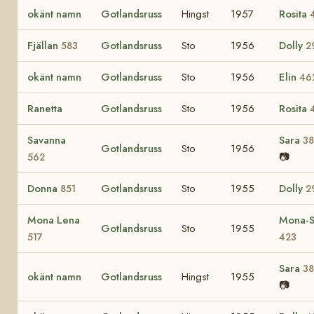
okänt namn
Gotlandsruss
Hingst
1957
Rosita
Fjällan
Gotlandsruss
Sto
1956
Dolly
583
2
okänt namn
Gotlandsruss
Sto
1956
Elin
46
Ranetta
Gotlandsruss
Sto
1956
Rosita
Savanna
Sara
3
Gotlandsruss
Sto
1956
📷
562
Donna
Gotlandsruss
Sto
1955
Dolly
851
2
Mona Lena
Mona-S
Gotlandsruss
Sto
1955
517
423
Sara
3
okänt namn
Gotlandsruss
Hingst
1955
📷