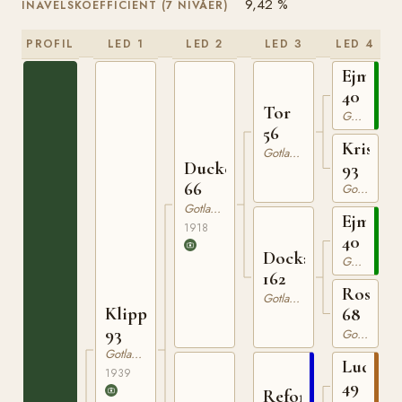
9,42 %
INAVELSKOEFFICIENT (7 NIVÅER)
PROFIL
LED 1
LED 2
LED 3
LED 4
Ejmund
40
Tor
Gotlandsruss
56
Kristin
Gotlandsruss
Ducke
93
66
Gotlandsruss
Gotlandsruss
Ejmund
1918
40
Docka
Gotlandsruss
162
Rosa
Gotlandsruss
Klipp
68
93
Gotlandsruss
Gotlandsruss
Ludde
1939
49
Reform