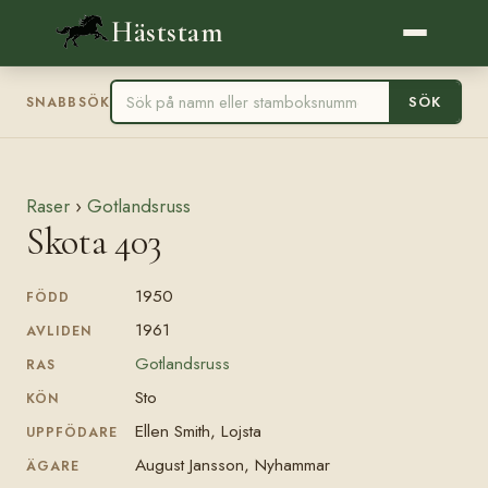
Häststam
SÖK
SNABBSÖK
Raser
›
Gotlandsruss
Skota 403
1950
FÖDD
1961
AVLIDEN
Gotlandsruss
RAS
Sto
KÖN
Ellen Smith, Lojsta
UPPFÖDARE
August Jansson, Nyhammar
ÄGARE