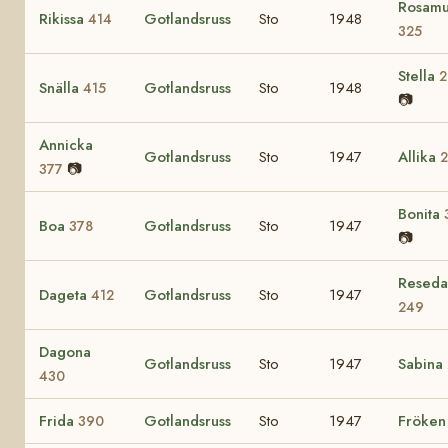
Rosam
Rikissa
Gotlandsruss
Sto
1948
414
325
Stella
2
Snälla
Gotlandsruss
Sto
1948
415
📷
Annicka
Gotlandsruss
Sto
1947
Allika
📷
377
Bonita
Boa
Gotlandsruss
Sto
1947
378
📷
Reseda
Dageta
Gotlandsruss
Sto
1947
412
249
Dagona
Gotlandsruss
Sto
1947
Sabina
430
Frida
Gotlandsruss
Sto
1947
Fröke
390