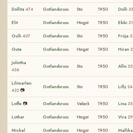
Dollita
Gotlandsruss
Sto
1950
Dolli
474
3
Elit
Gotlandsruss
Hingst
1950
Ebbi
3
Gulli
Gotlandsruss
Sto
1950
Fröja
407
3
Gute
Gotlandsruss
Hingst
1950
Hiran
2
Jolintha
Gotlandsruss
Sto
1950
Allis
35
436
Lilimarlen
Gotlandsruss
Sto
1950
Lilly
24
📷
422
Loffe
📷
Gotlandsruss
Valack
1950
Lina
35
Lothar
Gotlandsruss
Hingst
1950
Vira
29
Mickel
Gotlandsruss
Hingst
1950
Mallik