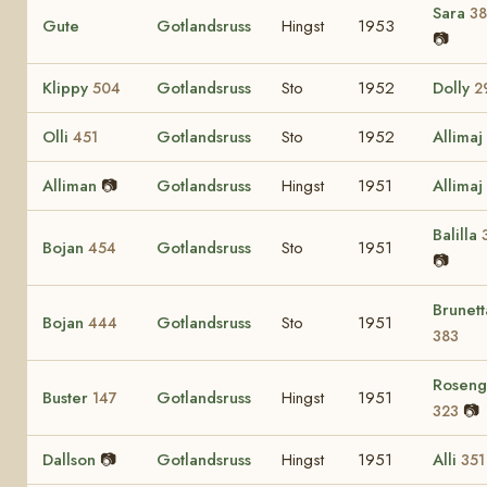
Sara
3
Gute
Gotlandsruss
Hingst
1953
📷
Klippy
Gotlandsruss
Sto
1952
Dolly
504
2
Olli
Gotlandsruss
Sto
1952
Allimaj
451
Alliman
📷
Gotlandsruss
Hingst
1951
Allimaj
Balilla
Bojan
Gotlandsruss
Sto
1951
454
📷
Brunett
Bojan
Gotlandsruss
Sto
1951
444
383
Roseng
Buster
Gotlandsruss
Hingst
1951
147
📷
323
Dallson
📷
Gotlandsruss
Hingst
1951
Alli
351