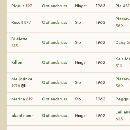
Piqeur
Gotlandsruss
Hingst
1963
Pia
197
481
Piassav
Rusett
Gotlandsruss
Sto
1963
877
569
Di-Nette
Gotlandsruss
Sto
1962
Daisy
5
815
Kajs-Ma
Killen
Gotlandsruss
Hingst
1962
510
Maljosinka
Piassav
Gotlandsruss
Sto
1962
📷
1278
569
Marina
Gotlandsruss
Sto
1962
Peggy
819
Lailian
okänt namn
Gotlandsruss
Hingst
1962
635