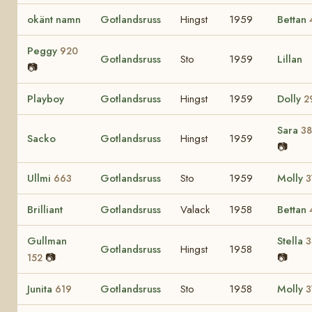
okänt namn
Gotlandsruss
Hingst
1959
Bettan
Peggy
920
Gotlandsruss
Sto
1959
Lillan
📷
Playboy
Gotlandsruss
Hingst
1959
Dolly
2
Sara
3
Sacko
Gotlandsruss
Hingst
1959
📷
Ullmi
Gotlandsruss
Sto
1959
Molly
663
3
Brilliant
Gotlandsruss
Valack
1958
Bettan
Gullman
Stella
3
Gotlandsruss
Hingst
1958
📷
📷
152
Junita
Gotlandsruss
Sto
1958
Molly
619
3