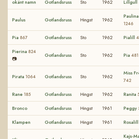
okänt namn
Gotlandsruss
Sto
1962
Lillgull
Paulina
Paulus
Gotlandsruss
Hingst
1962
1246
Pia
Gotlandsruss
Sto
1962
Pialill
867
4
Pierina
824
Gotlandsruss
Sto
1962
Pia
481
📷
Miss Fr
Pirata
Gotlandsruss
Sto
1962
1064
742
Rane
Gotlandsruss
Hingst
1962
Ranita
185
Bronco
Gotlandsruss
Hingst
1961
Peggy
Klampen
Gotlandsruss
Hingst
1961
Rosalil
Kajs-Ma