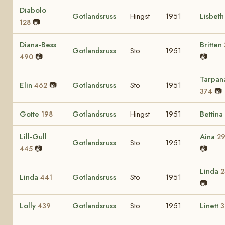
Diabolo
Gotlandsruss
Hingst
1951
Lisbet
📷
128
Diana-Bess
Britten
Gotlandsruss
Sto
1951
📷
📷
490
Tarpan
Elin
📷
Gotlandsruss
Sto
1951
462
📷
374
Gotte
Gotlandsruss
Hingst
1951
Bettina
198
Lill-Gull
Aina
2
Gotlandsruss
Sto
1951
📷
📷
445
Linda
2
Linda
Gotlandsruss
Sto
1951
441
📷
Lolly
Gotlandsruss
Sto
1951
Linett
439
3