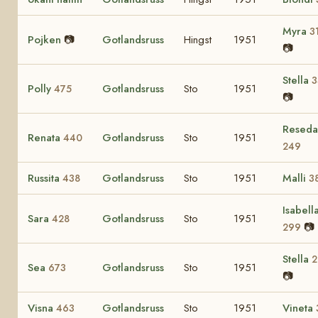
Myra
3
Pojken
📷
Gotlandsruss
Hingst
1951
📷
Stella
3
Polly
Gotlandsruss
Sto
1951
475
📷
Reseda
Renata
Gotlandsruss
Sto
1951
440
249
Russita
Gotlandsruss
Sto
1951
Malli
438
3
Isabell
Sara
Gotlandsruss
Sto
1951
428
📷
299
Stella
2
Sea
Gotlandsruss
Sto
1951
673
📷
Visna
Gotlandsruss
Sto
1951
Vineta
463