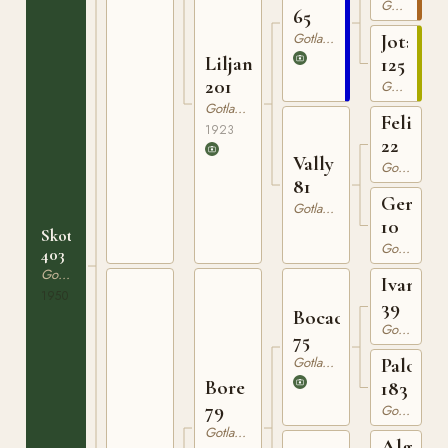
Gotlandsruss
65
Gotlandsruss
Jota
Liljan
125
201
Gotlandsruss
Gotlandsruss
Felix
1923
22
Vally
Gotlandsruss
81
Gera
Gotlandsruss
10
Skota
Gotlandsruss
403
Gotlandsruss
Ivan
1950
39
Bocack
Gotlandsruss
75
Gotlandsruss
Palova
Bore
183
79
Gotlandsruss
Gotlandsruss
Algo