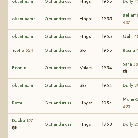
okänt namn
Gotlandsruss
Hingst
1955
Dolly
4
Bellami
okänt namn
Gotlandsruss
Hingst
1955
437
okänt namn
Gotlandsruss
Hingst
1955
Gulli
4
Ysette
Gotlandsruss
Sto
1955
Rosita
524
Sara
3
Bonnie
Gotlandsruss
Valack
1954
📷
okänt namn
Gotlandsruss
Sto
1954
Dolly
2
Mona-S
Putte
Gotlandsruss
Hingst
1954
423
Dacke
157
Gotlandsruss
Hingst
1953
Dolly
2
📷