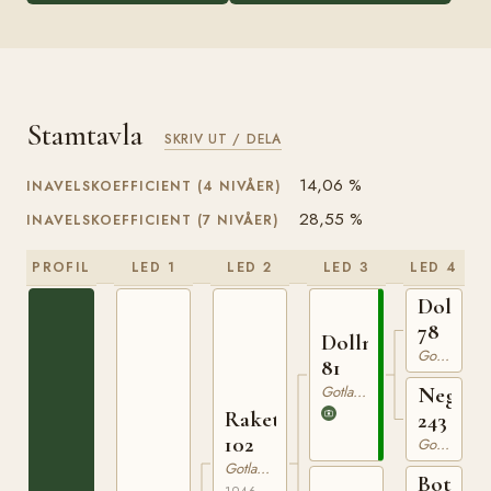
Stamtavla
SKRIV UT / DELA
14,06 %
INAVELSKOEFFICIENT (4 NIVÅER)
28,55 %
INAVELSKOEFFICIENT (7 NIVÅER)
PROFIL
LED 1
LED 2
LED 3
LED 4
Dolle
78
Dollman
Gotlandsruss
81
Gotlandsruss
Nego
Raketen
243
102
Gotlandsruss
Gotlandsruss
Botajr