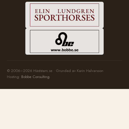
© 2006–2026 Häststam.se · Grundad av Karin Halvarsson
Hosting:
Bobbe Consulting