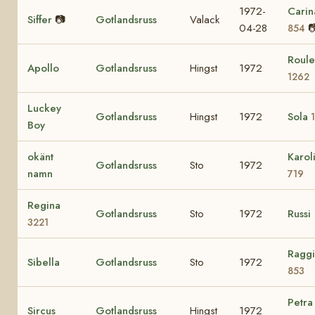
1972-
Carin
Siffer
📷
Gotlandsruss
Valack
04-28

854
Roule
Apollo
Gotlandsruss
Hingst
1972
1262
Luckey
Gotlandsruss
Hingst
1972
Sola
Boy
okänt
Karol
Gotlandsruss
Sto
1972
namn
719
Regina
Gotlandsruss
Sto
1972
Russi
3221
Ragg
Sibella
Gotlandsruss
Sto
1972
853
Petra
Sircus
Gotlandsruss
Hingst
1972