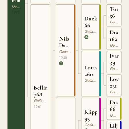
namn
Gotlandsruss
Tor
1972
56
Ducke
Gotlandsruss
66
Gotlandsruss
Docka
Nils
162
Dacke
Gotlandsruss
94
Gotlandsruss
Ivan
1940
39
Lotta
Gotlandsruss
260
Lovan
Gotlandsruss
231
Bellina
Gotlandsruss
768
Gotlandsruss
Ducke
1961
66
Klipp
Gotlandsruss
93
Gotlandsruss
Liljan