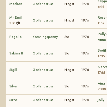
Klipp
Macken
Gotlandsruss
Hingst
1976
644
Mr Emil
Roset
Gotlandsruss
Hingst
1976
📷
350
1152
Polly-
Pagelle
Korsningsponny
Sto
1976
Anna
Bodil
Sabina II
Gotlandsruss
Sto
1976
1735
Slarv
Sigill
Gotlandsruss
Hingst
1976
1765
Aina
Silva
Gotlandsruss
Sto
1976
2008
Sirro
Gotlandsruss
Hingst
1976
Jolly