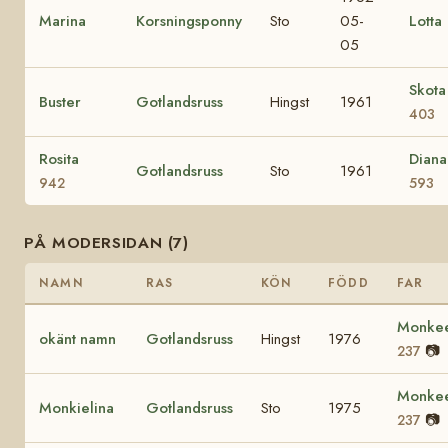
Marina
Korsningsponny
Sto
05-
Lotta
05
Skota
Buster
Gotlandsruss
Hingst
1961
403
Rosita
Diana
Gotlandsruss
Sto
1961
942
593
PÅ MODERSIDAN (7)
NAMN
RAS
KÖN
FÖDD
FAR
Monke
okänt namn
Gotlandsruss
Hingst
1976
📷
237
Monke
Monkielina
Gotlandsruss
Sto
1975
📷
237