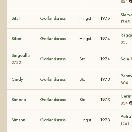

854
Slarv
Sitat
Gotlandsruss
Hingst
1975
1765
Ragg
Sifon
Gotlandsruss
Hingst
1974
853
Singoalla
Gotlandsruss
Sto
1974
Sola
2732
Pann
Cindy
Gotlandsruss
Sto
1973
804
Carin
Simona
Gotlandsruss
Sto
1973

854
Petra
Simson
Gotlandsruss
Hingst
1973
1261