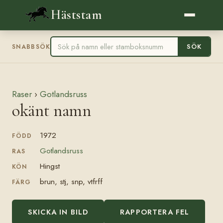
Häststam
SÖK
SNABBSÖK
Raser
›
Gotlandsruss
okänt namn
1972
FÖDD
Gotlandsruss
RAS
Hingst
KÖN
brun, stj, snp, vtfrff
FÄRG
SKICKA IN BILD
RAPPORTERA FEL