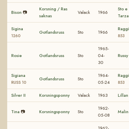
Korsning / Ras
Sto e
Bison
📷
Valack
1966
saknas
Tarza
Sigina
Ragg
Gotlandsruss
Sto
1966
1260
853
1965-
Rosie
Gotlandsruss
Sto
04-
Russy
30
Sigiana
1964-
Ragg
Gotlandsruss
Sto
05-24
RUSS 10
853
Silver II
Korsningsponny
Valack
1963
Lillan
1962-
Tina
📷
Korsningsponny
Sto
Malin
05-08
1962-