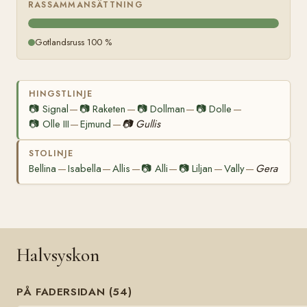
RASSAMMANSÄTTNING
Gotlandsruss 100 %
HINGSTLINJE
📷
Signal
📷
Raketen
📷
Dollman
📷
Dolle
—
—
—
—
📷
Olle III
Ejmund
📷
Gullis
—
—
STOLINJE
Bellina
Isabella
Allis
📷
Alli
📷
Liljan
Vally
Gera
—
—
—
—
—
—
Halvsyskon
PÅ FADERSIDAN (54)