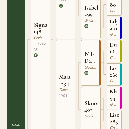
1946
80
Isabella
Gotlandsruss
299
Gotlandsruss
Liljan
Signal
201
148
Gotlandsruss
Gotlandsruss
Ducke
1957-06-
05
66
Nils
Gotlandsruss
Dacke
94
Gotlandsruss
Lotta
260
Maja
Gotlandsruss
1234
Gotlandsruss
Klipp
1954
93
Skota
Gotlandsruss
403
Lisen
Gotlandsruss
283
okänt
Gotlandsruss