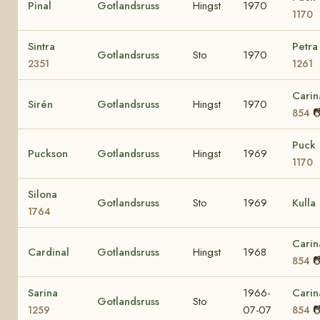
Pinal
Gotlandsruss
Hingst
1970
1170
Sintra
Petra
Gotlandsruss
Sto
1970
2351
1261
Carin
Sirén
Gotlandsruss
Hingst
1970

854
Puck
Puckson
Gotlandsruss
Hingst
1969
1170
Silona
Gotlandsruss
Sto
1969
Kulla
1764
Carin
Cardinal
Gotlandsruss
Hingst
1968

854
Sarina
1966-
Carin
Gotlandsruss
Sto
07-07

1259
854