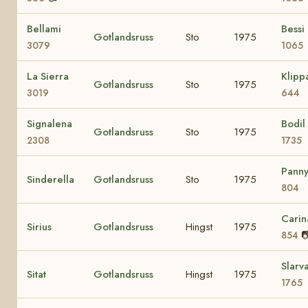
Bellami
Bessi
Gotlandsruss
Sto
1975
3079
1065
La Sierra
Klipp
Gotlandsruss
Sto
1975
3019
644
Signalena
Bodil
Gotlandsruss
Sto
1975
2308
1735
Pann
Sinderella
Gotlandsruss
Sto
1975
804
Carin
Sirius
Gotlandsruss
Hingst
1975

854
Slarv
Sitat
Gotlandsruss
Hingst
1975
1765