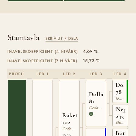
Stamtavla
SKRIV UT / DELA
4,69 %
INAVELSKOEFFICIENT (4 NIVÅER)
15,73 %
INAVELSKOEFFICIENT (7 NIVÅER)
PROFIL
LED 1
LED 2
LED 3
LED 4
Dolle
78
Dollman
Gotlandsruss
81
Gotlandsruss
Nego
Raketen
243
102
Gotlandsruss
Gotlandsruss
Botajr
1946