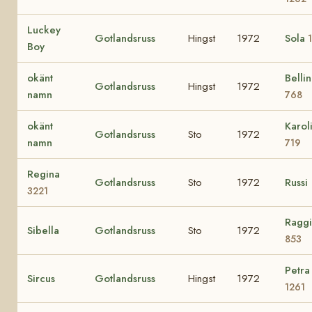
Luckey
Gotlandsruss
Hingst
1972
Sola
Boy
okänt
Belli
Gotlandsruss
Hingst
1972
namn
768
okänt
Karol
Gotlandsruss
Sto
1972
namn
719
Regina
Gotlandsruss
Sto
1972
Russi
3221
Ragg
Sibella
Gotlandsruss
Sto
1972
853
Petra
Sircus
Gotlandsruss
Hingst
1972
1261