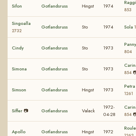
Ragg
Sifon
Gotlandsruss
Hingst
1974
853
Singoalla
Gotlandsruss
Sto
1974
Sola
2732
Pann
Cindy
Gotlandsruss
Sto
1973
804
Carin
Simona
Gotlandsruss
Sto
1973

854
Petra
Simson
Gotlandsruss
Hingst
1973
1261
1972-
Carin
Siffer
📷
Gotlandsruss
Valack
04-28

854
Roule
Apollo
Gotlandsruss
Hingst
1972
1262