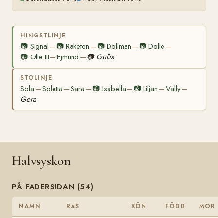
HINGSTLINJE
📷
Signal
📷
Raketen
📷
Dollman
📷
Dolle
—
—
—
—
📷
Olle III
Ejmund
📷
Gullis
—
—
STOLINJE
Sola
Soletta
Sara
📷
Isabella
📷
Liljan
Vally
—
—
—
—
—
—
Gera
Halvsyskon
PÅ FADERSIDAN (54)
NAMN
RAS
KÖN
FÖDD
MOR