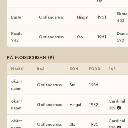
05
Skota
Buster
Gotlandsruss
Hingst
1961
403
Rosita
Diana
Gotlandsruss
Sto
1961
942
593
PÅ MODERSIDAN (9)
NAMN
RAS
KÖN
FÖDD
FAR
okänt
Gotlandsruss
Sto
1986
namn
okänt
Cardinal
Gotlandsruss
Hingst
1982
namn
📷
329
okänt
Cardinal
Gotlandsruss
Sto
1980
namn
📷
329