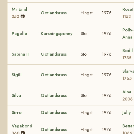
Mr Emil
Roset
Gotlandsruss
Hingst
1976
📷
350
1152
Polly-
Pagelle
Korsningsponny
Sto
1976
Anna
Bodil
Sabina II
Gotlandsruss
Sto
1976
1735
Slarv
Sigill
Gotlandsruss
Hingst
1976
1765
Aina
Silva
Gotlandsruss
Sto
1976
2008
Sirro
Gotlandsruss
Hingst
1976
Jolly
Vagabond
Betta
Gotlandsruss
Hingst
1976
📷
360
1066