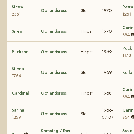
Sintra
Petra
Gotlandsruss
Sto
1970
2351
1261
Carin
Sirén
Gotlandsruss
Hingst
1970

854
Puck
Puckson
Gotlandsruss
Hingst
1969
1170
Silona
Gotlandsruss
Sto
1969
Kulla
1764
Carin
Cardinal
Gotlandsruss
Hingst
1968

854
Sarina
1966-
Carin
Gotlandsruss
Sto
07-07

1259
854
Korsning / Ras
Sto e