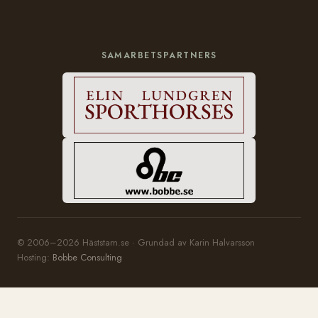
SAMARBETSPARTNERS
© 2006–2026 Häststam.se · Grundad av Karin Halvarsson
Hosting:
Bobbe Consulting