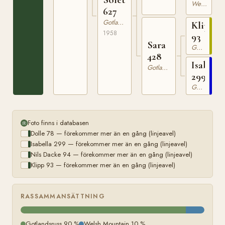
Sais
Welsh Mountain
627
WSB
1130
Gotlandsruss
Klipp
1958
93
Sara
Gotlandsruss
428
Isabella
Gotlandsruss
299
Gotlandsruss
Foto finns i databasen
Dolle 78 — förekommer mer än en gång (linjeavel)
Isabella 299 — förekommer mer än en gång (linjeavel)
Nils Dacke 94 — förekommer mer än en gång (linjeavel)
Klipp 93 — förekommer mer än en gång (linjeavel)
RASSAMMANSÄTTNING
Gotlandsruss 90 %
Welsh Mountain 10 %