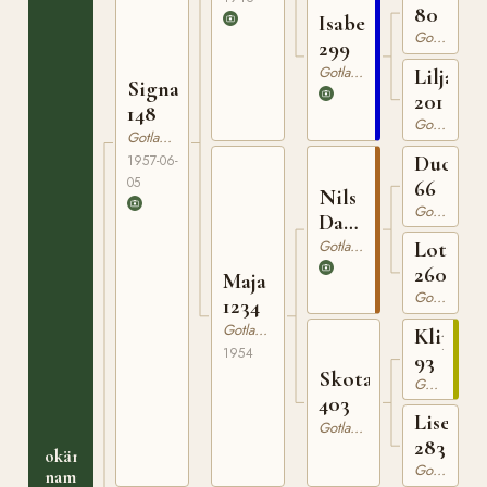
80
Isabella
Gotlandsruss
299
Gotlandsruss
Liljan
Signal
201
148
Gotlandsruss
Gotlandsruss
Ducke
1957-06-
05
66
Nils
Gotlandsruss
Dacke
94
Gotlandsruss
Lotta
260
Maja
Gotlandsruss
1234
Gotlandsruss
Klipp
1954
93
Skota
Gotlandsruss
403
Lisen
Gotlandsruss
283
okänt
Gotlandsruss
namn