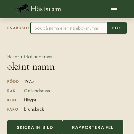
Häststam
SÖK
SNABBSÖK
Raser
›
Gotlandsruss
okänt namn
1975
FÖDD
Gotlandsruss
RAS
Hingst
KÖN
brunskäck
FÄRG
SKICKA IN BILD
RAPPORTERA FEL