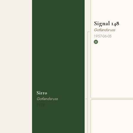
Signal 148
Gotlandsruss
1957-06-05
Sirro
Gotlandsruss
1976