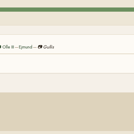

Olle III
Ejmund
📷
Gullis
—
—