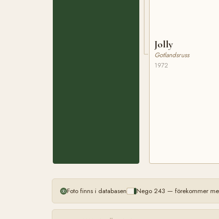
Jolly
Gotlandsruss
1972
Foto finns i databasen
Nego 243 — förekommer mer 