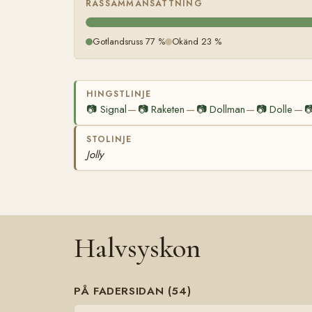
RASSAMMANSÄTTNING
Gotlandsruss 77 %
Okänd 23 %
HINGSTLINJE
📷
Signal
📷
Raketen
📷
Dollman
📷
Dolle

—
—
—
—
STOLINJE
Jolly
Halvsyskon
PÅ FADERSIDAN (54)