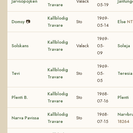
Järvsöpojken
Valack
Jäntung
Travare
05-19
Kallblodig
1969-
Domsy
📷
Sto
Else
NT
Travare
05-14
1969-
Kallblodig
Solskans
Valack
05-
Soleja
Travare
09
1969-
Kallblodig
Tevi
Sto
05-
Teresia
Travare
05
Kallblodig
1968-
Plenti B.
Sto
Plenti
Travare
07-16
Kallblodig
1968-
Narvbr
Narva Pavissa
Sto
Travare
07-15
18264