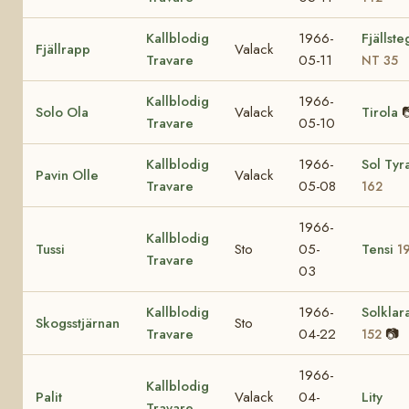
Kallblodig
1966-
Fjällst
Fjällrapp
Valack
Travare
05-11
NT 35
Kallblodig
1966-
Solo Ola
Valack
Tirola

Travare
05-10
Kallblodig
1966-
Sol Tyr
Pavin Olle
Valack
Travare
05-08
162
1966-
Kallblodig
Tussi
Sto
05-
Tensi
1
Travare
03
Kallblodig
1966-
Solklar
Skogsstjärnan
Sto
Travare
04-22
📷
152
1966-
Kallblodig
Palit
Valack
04-
Lity
Travare