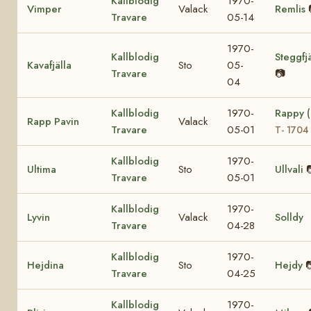
Kallblodig
1970-
Vimper
Valack
Remlis
Travare
05-14
1970-
Kallblodig
Steggfjä
Kavafjälla
Sto
05-
Travare
📷
04
Kallblodig
1970-
Rappy 
Rapp Pavin
Valack
Travare
05-01
T- 1704
Kallblodig
1970-
Ultima
Sto
Ullvali
Travare
05-01
Kallblodig
1970-
Lyvin
Valack
Solldy
Travare
04-28
Kallblodig
1970-
Hejdina
Sto
Hejdy

Travare
04-25
Kallblodig
1970-