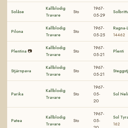
Kallblodig
1967-
Solåse
Sto
Solbritt
Travare
05-29
Kallblodig
1967-
Ragna-L
Pilona
Sto
Travare
05-25
14462
Kallblodig
1967-
Plentina
📷
Sto
Plenti
Travare
05-21
Kallblodig
1967-
Stjärnpava
Sto
Steggst
Travare
05-21
1967-
Kallblodig
Parika
Sto
05-
Sol Nel
Travare
20
1967-
Kallblodig
Sol Tyr
Patea
Sto
05-
Travare
162
20