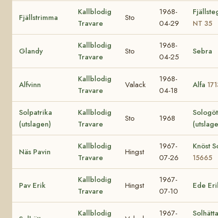
Kallblodig
1968-
Fjällst
Fjällstrimma
Sto
Travare
04-29
NT 35
Kallblodig
1968-
Glandy
Sto
Sebra
Travare
04-25
Kallblodig
1968-
Alfvinn
Valack
Alfa
171
Travare
04-18
Solpatrika
Kallblodig
Sologö
Sto
1968
(utslagen)
Travare
(utslag
Kallblodig
1967-
Knöst So
Näs Pavin
Hingst
Travare
07-26
15665
Kallblodig
1967-
Pav Erik
Hingst
Ede Eri
Travare
07-10
Kallblodig
1967-
Solhätt