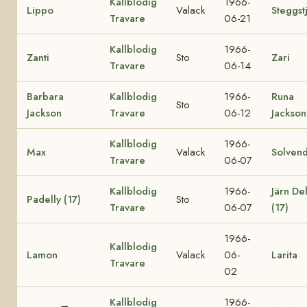
Kallblodig
1966-
Lippo
Valack
Steggst
Travare
06-21
Kallblodig
1966-
Zanti
Sto
Zari
Travare
06-14
Barbara
Kallblodig
1966-
Runa
Sto
Jackson
Travare
06-12
Jackson
Kallblodig
1966-
Max
Valack
Solvend
Travare
06-07
Kallblodig
1966-
Järn Del
Padelly (17)
Sto
Travare
06-07
(17)
1966-
Kallblodig
Lamon
Valack
06-
Larita
Travare
02
Kallblodig
1966-