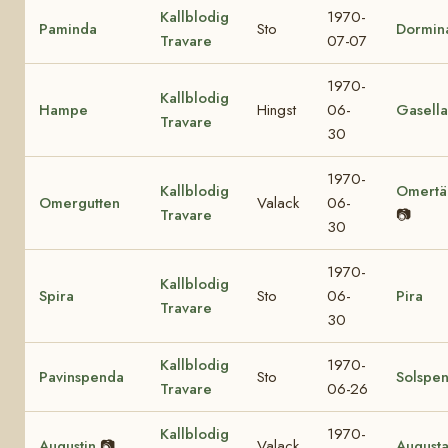
Kallblodig
1970-
Paminda
Sto
Dormin
Travare
07-07
1970-
Kallblodig
Hampe
Hingst
06-
Gasella
Travare
30
1970-
Kallblodig
Omertä
Omergutten
Valack
06-
Travare
📷
30
1970-
Kallblodig
Spira
Sto
06-
Pira
Travare
30
Kallblodig
1970-
Pavinspenda
Sto
Solspe
Travare
06-26
Kallblodig
1970-
Augustin
📷
Valack
August