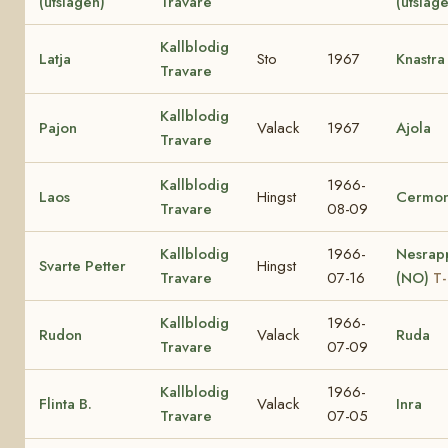
(utslagen)
Travare
(utslag
Kallblodig
Latja
Sto
1967
Knastra
Travare
Kallblodig
Pajon
Valack
1967
Ajola
Travare
Kallblodig
1966-
Laos
Hingst
Cermon
Travare
08-09
Kallblodig
1966-
Nesrap
Svarte Petter
Hingst
Travare
07-16
(NO)
T-
Kallblodig
1966-
Rudon
Valack
Ruda
Travare
07-09
Kallblodig
1966-
Flinta B.
Valack
Inra
Travare
07-05