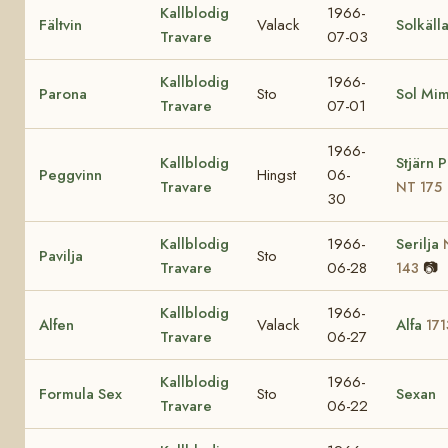
Kallblodig
1966-
Fältvin
Valack
Solkäll
Travare
07-03
Kallblodig
1966-
Parona
Sto
Sol Mi
Travare
07-01
1966-
Kallblodig
Stjärn 
Peggvinn
Hingst
06-
Travare
NT 175
30
Kallblodig
1966-
Serilja
Pavilja
Sto
Travare
06-28
📷
143
Kallblodig
1966-
Alfen
Valack
Alfa
171
Travare
06-27
Kallblodig
1966-
Formula Sex
Sto
Sexan
Travare
06-22