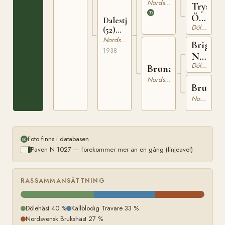
736
Nordsvensk Brukshäst
Tryssh
Ö
Dalestjerna
Dölehäst
301
(52)
8892
Nordsvensk Brukshäst
Brig
1938
N
Dölehäst
521
Bruna
Nordsvensk Brukshäst
Brunsa
Nordsvensk Brukshäst
Foto finns i databasen
Paven N 1027 — förekommer mer än en gång (linjeavel)
RASSAMMANSÄTTNING
Dölehäst 40 %
Kallblodig Travare 33 %
Nordsvensk Brukshäst 27 %