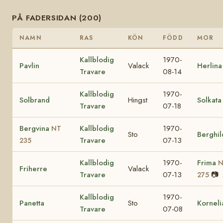
PÅ FADERSIDAN (200)
NAMN
RAS
KÖN
FÖDD
MOR
Kallblodig
1970-
Pavlin
Valack
Herlina
Travare
08-14
Kallblodig
1970-
Solbrand
Hingst
Solkata
Travare
07-18
Bergvina
Kallblodig
1970-
NT
Sto
Berghil
Travare
07-13
235
Kallblodig
1970-
Frima
N
Friherre
Valack
Travare
07-13
📷
275
Kallblodig
1970-
Panetta
Sto
Korneli
Travare
07-08