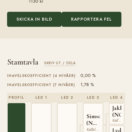
1130 kr
SKICKA IN BILD
RAPPORTERA FEL
Stamtavla
SKRIV UT / DELA
0,00 %
INAVELSKOEFFICIENT (4 NIVÅER)
1,78 %
INAVELSKOEFFICIENT (7 NIVÅER)
PROFIL
LED 1
LED 2
LED 3
LED 4
Jakken
(NO)
Simson
Kallblodig Travare
(NO)
T-67
Kallblodig Travare
Lydia