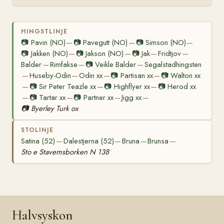
HINGSTLINJE
📷
Pavin (NO)
📷
Pavegutt (NO)
📷
Simson (NO)
—
—
—
📷
Jakken (NO)
📷
Jakson (NO)
📷
Jak
Fridtjov
—
—
—
—
Balder
Rimfakse
📷
Veikle Balder
Segalstadhingsten
—
—
—
Huseby-Odin
Odin xx
📷
Partisan xx
📷
Walton xx
—
—
—
—
📷
Sir Peter Teazle xx
📷
Highflyer xx
📷
Herod xx
—
—
—
📷
Tartar xx
📷
Partner xx
Jigg xx
—
—
—
—
📷
Byerley Turk ox
STOLINJE
Satina (52)
Dalestjerna (52)
Bruna
Brunsa
—
—
—
—
Sto e Stavemsborken N 138
Halvsyskon