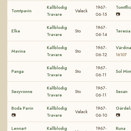
Kallblodig
1967-
Tomtfli
Tomtpavin
Valack
Travare
06-15
📷
Kallblodig
1967-
Elke
Sto
Teresia
Travare
06-14
Kallblodig
1967-
Värdin
Mavina
Sto
Travare
06-12
16107
Kallblodig
1967-
Panga
Sto
Sol Mi
Travare
06-11
Kallblodig
1967-
Sexyvonne
Sto
Sexan
Travare
06-11
Boda Pavin
Kallblodig
1967-
Gärdel
Valack
📷
Travare
06-10
📷
Lennart
Kallblodig
1967-
Runa