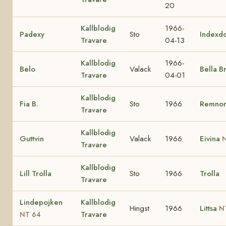
20
Kallblodig
1966-
Padexy
Sto
Indexd
Travare
04-13
Kallblodig
1966-
Belo
Valack
Bella B
Travare
04-01
Kallblodig
Fia B.
Sto
1966
Remno
Travare
Kallblodig
Guttvin
Valack
1966
Eivina
N
Travare
Kallblodig
Lill Trolla
Sto
1966
Trolla
Travare
Lindepojken
Kallblodig
Hingst
1966
Littsa
N
Travare
NT 64