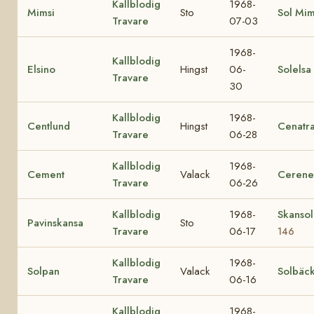
Kallblodig
1968-
Mimsi
Sto
Sol Mi
Travare
07-03
1968-
Kallblodig
Elsino
Hingst
06-
Solelsa
Travare
30
Kallblodig
1968-
Centlund
Hingst
Cenatr
Travare
06-28
Kallblodig
1968-
Cement
Valack
Cerene
Travare
06-26
Kallblodig
1968-
Skanso
Pavinskansa
Sto
Travare
06-17
146
Kallblodig
1968-
Solpan
Valack
Solbäc
Travare
06-16
Kallblodig
1968-