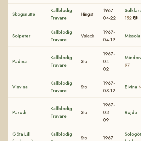
Kallblodig
1967-
Solklar
Skogsnutte
Hingst
Travare
04-22
📷
152
Kallblodig
1967-
Solpeter
Valack
Missola
Travare
04-19
1967-
Kallblodig
Mindo
Padina
Sto
04-
Travare
97
02
Kallblodig
1967-
Vinvina
Sto
Eivina
N
Travare
03-12
1967-
Kallblodig
Parodi
Sto
03-
Rojda
Travare
09
Göta Lill
Kallblodig
Sologö
Sto
1967