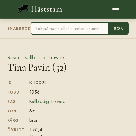
Häststam
SÖK
SNABBSÖK
Raser
›
Kallblodig Travare
Tina Pavin (52)
K-10027
ID
1956
FÖDD
Kallblodig Travare
RAS
Sto
KÖN
brun
FÄRG
1.51,4
ÖVRIGT