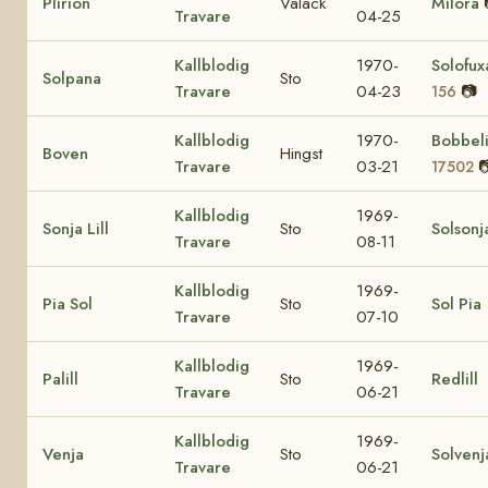
Plirion
Valack
Milora
Travare
04-25
Kallblodig
1970-
Solofu
Solpana
Sto
Travare
04-23
📷
156
Kallblodig
1970-
Bobbel
Boven
Hingst
Travare
03-21

17502
Kallblodig
1969-
Sonja Lill
Sto
Solsonj
Travare
08-11
Kallblodig
1969-
Pia Sol
Sto
Sol Pia
Travare
07-10
Kallblodig
1969-
Palill
Sto
Redlill
Travare
06-21
Kallblodig
1969-
Venja
Sto
Solvenj
Travare
06-21