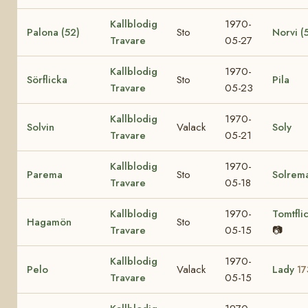
Kallblodig
1970-
Palona (52)
Sto
Norvi (
Travare
05-27
Kallblodig
1970-
Sörflicka
Sto
Pila
Travare
05-23
Kallblodig
1970-
Solvin
Valack
Soly
Travare
05-21
Kallblodig
1970-
Parema
Sto
Solrem
Travare
05-18
Kallblodig
1970-
Tomtfli
Hagamön
Sto
Travare
05-15
📷
Kallblodig
1970-
Pelo
Valack
Lady
17
Travare
05-15