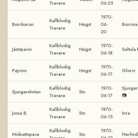
Travare
06-25
1970-
Kallblodig
Borrbaron
Hingst
06-
Borrina
Travare
20
Kallblodig
1970-
Jämtpavin
Hingst
Soltula
Travare
06-18
Kallblodig
1970-
Pajvinn
Hingst
Glorvi
Travare
06-17
Kallblodig
1970-
Sjungar
Sjungarstintan
Sto
Travare
06-17
📷
Kallblodig
1970-
Jossa B.
Sto
Inra
Travare
06-15
Kallblodig
1970-
Midnattspava
Sto
Herlind
Travare
06-12