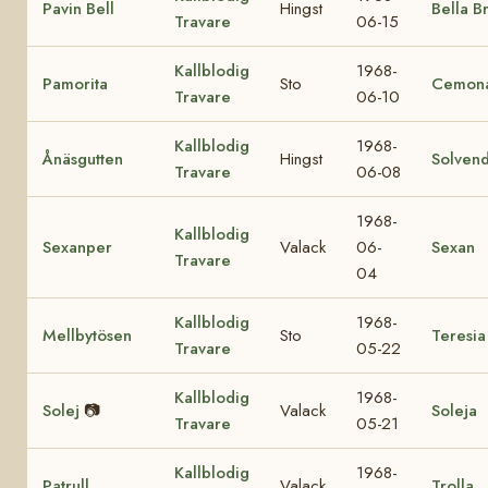
Pavin Bell
Hingst
Bella B
Travare
06-15
Kallblodig
1968-
Pamorita
Sto
Cemon
Travare
06-10
Kallblodig
1968-
Ånäsgutten
Hingst
Solvend
Travare
06-08
1968-
Kallblodig
Sexanper
Valack
06-
Sexan
Travare
04
Kallblodig
1968-
Mellbytösen
Sto
Teresia
Travare
05-22
Kallblodig
1968-
Solej
📷
Valack
Soleja
Travare
05-21
Kallblodig
1968-
Patrull
Valack
Trolla