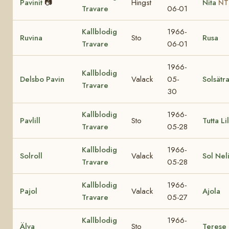
Pavinit
📷
Hingst
Nita
NT
Travare
06-01
Kallblodig
1966-
Ruvina
Sto
Rusa
Travare
06-01
1966-
Kallblodig
Delsbo Pavin
Valack
05-
Solsätr
Travare
30
Kallblodig
1966-
Pavlill
Sto
Tutta Lil
Travare
05-28
Kallblodig
1966-
Solroll
Valack
Sol Nel
Travare
05-28
Kallblodig
1966-
Pajol
Valack
Ajola
Travare
05-27
Kallblodig
1966-
Älva
Sto
Terese